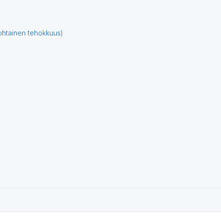
ohtainen tehokkuus)