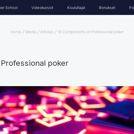
ker School
Videokurssit
Kouluttajat
Bonukset
Po
Home
Media
Articles
10 Components of Professional poker
Professional poker