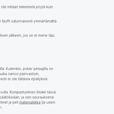
i ole mitään tekemistä pöytä kuin
in bluffi satunnaisesti ymmärtämättä
öksen jälkeen, jos se ei mene läpi,
ä. Kuitenkin, poker pelaajilla on
chuika sanoo päinvastoin,
sti ei ole tällaisia epäilyksiä
 avulla. Kompastuminen blokki tässä
ta päätöksiään, ja sen seurauksena
nteet ja peli
matematiikka
(ja usein
n.