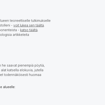
alueen teoreettiselle tutkimukselle
tolleni -
voit lukea sen täältä
.
ponenteista -
katso täältä
.
logisia artikkeleita
un he saavat pienempiä pöytiä,
alat katsella elokuvia, jutella
ta, et todennäköisesti huomaa
e alueelle: