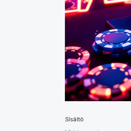
Sisältö