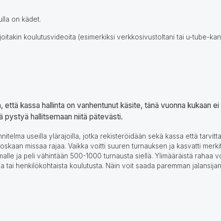
ulla on kädet.
oitakin koulutusvideoita (esimerkiksi verkkosivustoltani tai u-tube-kan
, että kassa hallinta
on vanhentunut käsite, tänä vuonna kukaan ei k
 pystyä hallitsemaan niitä pätevästi.
elma useilla ylärajoilla, jotka rekisteröidään sekä kassa että tarvitta
oskaan missaa rajaa. Vaikka voitti suuren turnauksen ja kasvatti merkitt
alle ja peli vähintään 500-1000 turnausta siellä. Ylimääräistä rahaa voi
a tai henkilökohtaista koulutusta. Näin voit saada paremman jalansijan e