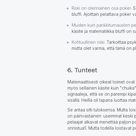
Riski on olennainen osa poker.
S
bluffi. Ajoittain pelattava poker va
Muiden kuin pankkiturnausten pe
käsite ja matematiikka bluffi on 
Kohtuullinen riski.
Tarkoittaa psyk
mutta olet varma, että tämä on plu
6. Tunteet
Matemaattisesti oikeat toimet
ovat
myös sellainen käsite kuin "chuika"
signaaleja, että se on parempi kipat
sisällä. Heillä oli tapana luottaa m
Se antaa silti tuloksensa. Mutta lo
on päinvastainen: useimmat keski pe
pelaajat alkavat menettää paljon pos
onnistua!). Mutta todella loistavat 