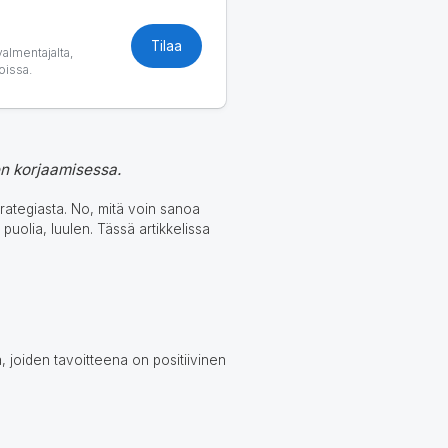
Tilaa
valmentajalta,
toissa.
en korjaamisessa.
trategiasta. No, mitä voin sanoa
puolia, luulen. Tässä artikkelissa
ia, joiden tavoitteena on positiivinen