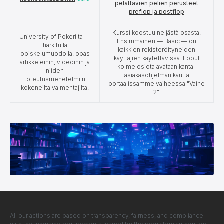
pelattavien pelien perusteet
preflop ja postflop
Kurssi koostuu neljästä osasta.
University of Pokerilta —
Ensimmäinen — Basic — on
harkitulla
kaikkien rekisteröityneiden
opiskelumuodolla: opas
käyttäjien käytettävissä. Loput
artikkeleihin, videoihin ja
kolme osiota avataan kanta-
niiden
asiakasohjelman kautta
toteutusmenetelmiin
portaalissamme vaiheessa "Vaihe
kokeneilta valmentajilta.
2".
All our actions are based on transparency, fairness, and compliance