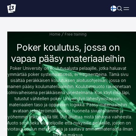
Home
Free training
Poker koulutus, jossa on
vapaa pääsy materiaaleihin
Poker University on koulutusalusta pelaajille, jotka haluavat
ymmärtää poker systemaattisesti, ei fragmentteina. Tämä sivu
sisältää peräkkäisen koulutuksen aloitusohjelman, jossa on
ilmainen pääsy koulumateriaaleihin. Koulutusmuoto rakennetaan
kolmivaiheisena peräkkäisenä järjestelmänä. Kun käyt niitä läpi,
tutustut vähitellen poker Universityn lähestymistapaan,
materiaalien taso ja oppimisen logiikka. Pääsy materiaaleihin
avataan rekisteröimällä poker huoneita sivustoltamme ja
myöhemmin linkittämällä tilit. Voit aloittaa mistä tahansa vaiheesta.
Muoto sopii sekä aloittelijoille että nykyisille pelaajille, joiden on
arvioitava koulun metodologia ja saatava ammattimateriaalia ilman
suoraa maksua.