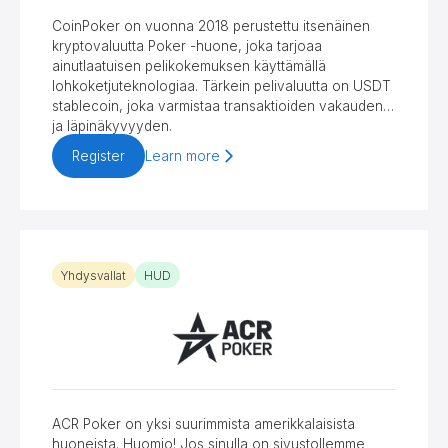
CoinPoker on vuonna 2018 perustettu itsenäinen
kryptovaluutta Poker -huone, joka tarjoaa
ainutlaatuisen pelikokemuksen käyttämällä
lohkoketjuteknologiaa. Tärkein pelivaluutta on USDT
stablecoin, joka varmistaa transaktioiden vakauden
ja läpinäkyvyyden.
Register
Learn more
Yhdysvallat
HUD
ACR Poker on yksi suurimmista amerikkalaisista
huoneista. Huomio! Jos sinulla on sivustollemme