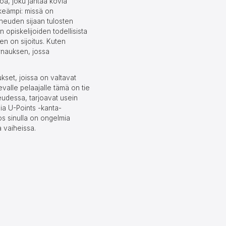
oa, joku jahtaa kovia
rkeämpi: missä on
neuden sijaan tulosten
 opiskelijoiden todellisista
en on sijoitus. Kuten
urnauksen, jossa
ukset, joissa on valtavat
levalle pelaajalle tämä on tie
neudessa, tarjoavat usein
a U-Points -kanta-
os sinulla on ongelmia
a vaiheissa.