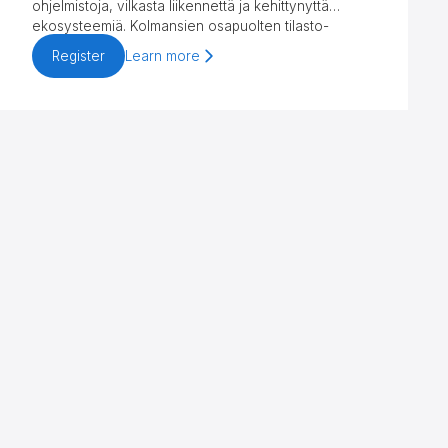
ohjelmistoja, vilkasta liikennettä ja kehittynyttä
ekosysteemiä. Kolmansien osapuolten tilasto-
ohjelmien käyttö on sallittua.
Register
Learn more