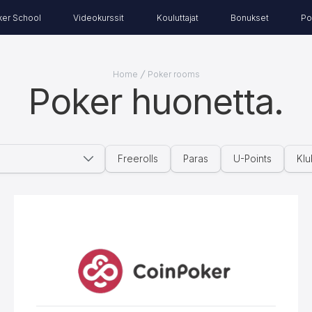
ker School
Videokurssit
Kouluttajat
Bonukset
Po
Home
Poker rooms
Poker huonetta.
Freerolls
Paras
U-Points
Klu