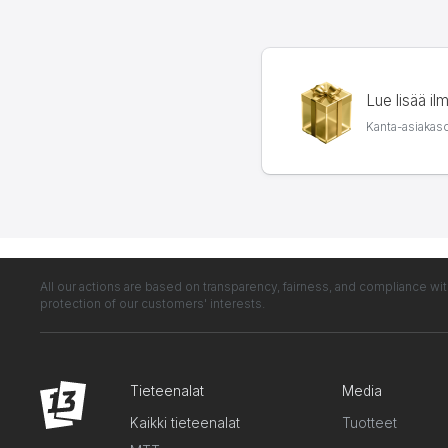
Lue lisää i
Kanta-asiakas
All our actions are based on transparency, fairness, and compliance wit
protection of our customers' interests.
Tieteenalat
Media
Kaikki tieteenalat
Tuotteet