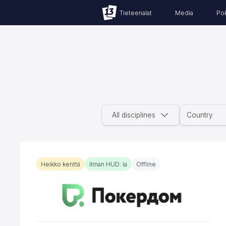
Tieteenalat
Media
Po
All disciplines
Heikko kenttä
Ilman HUD: ia
Offline