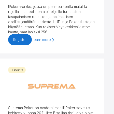
IPoker-verkko, jossa on pehmeä kenttä matalilla
rajoilla. Ihanteellinen aloittelijoille turnausten
tasapainoisen ruudukon ja optimaalisen
osallistujamäärän ansiosta. HUD: n ja Poker tilastojen
käyttöä tuetaan. Kun rekisteröidyt verkkosivustomme
kautta, saat lahjaksi 25€.
Register
Learn more
U-Points
Suprema Poker on moderni mobiili Poker sovellus
kehitetty vuonna 2021 liitto Brasilian risti, jotka olivat