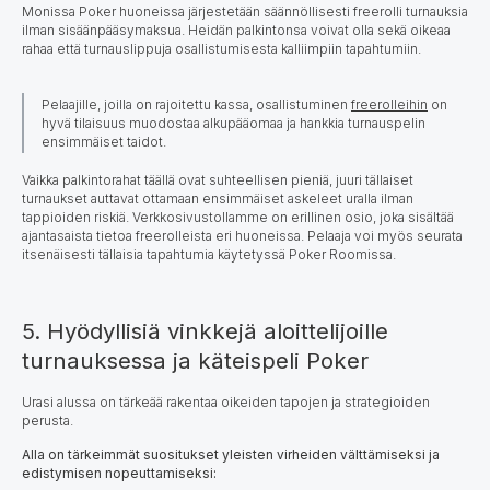
Monissa Poker huoneissa järjestetään säännöllisesti freerolli turnauksia
ilman sisäänpääsymaksua. Heidän palkintonsa voivat olla sekä oikeaa
rahaa että turnauslippuja osallistumisesta kalliimpiin tapahtumiin.
Pelaajille, joilla on rajoitettu kassa, osallistuminen
freerolleihin
on
hyvä tilaisuus muodostaa alkupääomaa ja hankkia turnauspelin
ensimmäiset taidot.
Vaikka palkintorahat täällä ovat suhteellisen pieniä, juuri tällaiset
turnaukset auttavat ottamaan ensimmäiset askeleet uralla ilman
tappioiden riskiä. Verkkosivustollamme on erillinen osio, joka sisältää
ajantasaista tietoa freerolleista eri huoneissa. Pelaaja voi myös seurata
itsenäisesti tällaisia tapahtumia käytetyssä Poker Roomissa.
5. Hyödyllisiä vinkkejä aloittelijoille
turnauksessa ja käteispeli Poker
Urasi alussa on tärkeää rakentaa oikeiden tapojen ja strategioiden
perusta.
Alla on tärkeimmät suositukset yleisten virheiden välttämiseksi ja
edistymisen nopeuttamiseksi: