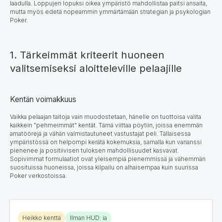
laadulla. Loppujen lopuksi oikea ympäristö mahdollistaa paitsi ansaita,
mutta myös edetä nopeammin ymmärtämään strategian ja psykologian
Poker.
1. Tärkeimmät kriteerit huoneen
valitsemiseksi aloitteleville pelaajille
Kentän voimakkuus
Vaikka pelaajan taitoja vain muodostetaan, hänelle on tuottoisa valita
kaikkein "pehmeimmät" kentät. Tämä viittaa pöytiin, joissa enemmän
amatöörejä ja vähän valmistautuneet vastustajat peli. Tällaisessa
ympäristössä on helpompi kerätä kokemuksia, samalla kun varianssi
pienenee ja positiivisen tuloksen mahdollisuudet kasvavat.
Sopivimmat formulaatiot ovat yleisempiä pienemmissä ja vähemmän
suosituissa huoneissa, joissa kilpailu on alhaisempaa kuin suurissa
Poker verkostoissa.
Heikko kenttä
Ilman HUD: ia