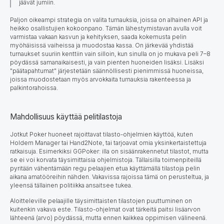
jäävät jumiin.
Paljon oikeampi strategia on valita turnauksia, joissa on alhainen API ja
heikko osallistujien kokoonpano. Tämän lähestymistavan avulla voit
varmistaa vakaan kasvun ja kehityksen, saada kokemusta pelin
myöhäisissä vaiheissa ja muodostaa kassa. On järkevää yhdistää
turnaukset suuriin kenttiin vain silloin, kun sinulla on jo mukava peli 7–8
pöydässä samanaikaisesti, ja vain pienten huoneiden lisäksi. Lisäksi
"päätapahtumat" järjestetään säännöllisesti pienimmissä huoneissa,
joissa muodostetaan myös arvokkaita turnauksia rakenteessa ja
palkintorahoissa.
Mahdollisuus käyttää pelitilastoja
Jotkut Poker huoneet rajoittavat tilasto-ohjelmien käyttöä, kuten
Holdem Manager tai Hand2Note, tai tarjoavat omia yksinkertaistettuja
ratkaisuja. Esimerkiksi GGPoker: illa on sisäänrakennetut tilastot, mutta
se ei voi korvata täysimittaisia ohjelmistoja. Tällaisilla toimenpiteillä
pyritään vähentämään regu pelaajien etua käyttämällä tilastoja pelin
aikana amatööreihin nähden. Vakavissa rajoissa tämä on perusteltua, ja
yleensä tällainen politiikka ansaitsee tukea.
Aloitteleville pelaajille täysimittaisten tilastojen puuttuminen on
kuitenkin vakava este. Tilasto-ohjelmat ovat tärkeitä paitsi lisäarvon
lähteenä (arvo) pöydässä, mutta ennen kaikkea oppimisen välineenä.