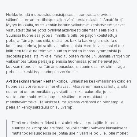
Heikko kenttä muodostuu ensisijaisesti huoneessa olevien
säännöllisten ammattilaispelaajien vähäisestä määrästä. Amatöörejä
löytyy kaikkialta, mutta kentän laatuun vaikuttavat keskittyneet vahvat
vastustajat (tai ne, jotka pyrkivät aktiivisesti tulemaan sellaisiksi).
Suurissa huoneissa, jopa alimmilla rajoilla, on paljon koulutettuja
pelaajia. Tämä johtuu siitä, että lähes kaikilla backing rahastoilla on
koulutusohjelmia, jotka alkavat mikrorajoista. Varoille varianssi ei ole
kriittinen tekijä: ne toimivat suurten otosten kanssa kymmenistä ja
sadoista pelaajista, mikä eliminoi tulosten vaihtelun. Samalla varojen on
vaikeampaa tukea pelaajia pienissä huoneissa, joten he eivät juuri
koskaan mene sinne. Tämän seurauksena suurin osa mikrolimit regu -
pelaajista keskittyy suurimpiin verkkoihin.
API (keskimääräinen kentän koko).
Turnausten keskimääräinen koko eri
huoneissa voi vaihdella merkittävästi. Mitä vähemmän osallistujia, sitä
suurempi on todennäköisyys sijoittua palkintoalueelle, jossa
voittosuhde suhteessa buy-in -sisäänostoon osoittautuu
merkittävämmäksi. Tällaisissa turnauksissa varianssi on pienempi ja
pelaajan kehitysaikataulu on sujuvampi.
Tämä on erityisen tärkeä tekijä aloitteleville pelaajille. Kilpailu
suurista palkintopoteista finaalipaikoilla toimii vahvana kiusauksena,
mutta todellisuudessa se johtaa usein väärälle polulle, jolle monet