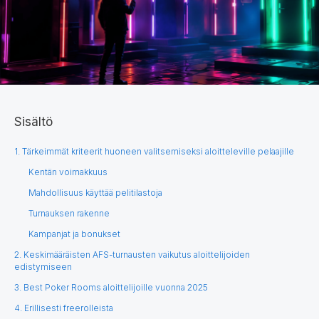
Sisältö
1. Tärkeimmät kriteerit huoneen valitsemiseksi aloitteleville pelaajille
Kentän voimakkuus
Mahdollisuus käyttää pelitilastoja
Turnauksen rakenne
Kampanjat ja bonukset
2. Keskimääräisten AFS-turnausten vaikutus aloittelijoiden
edistymiseen
3. Best Poker Rooms aloittelijoille vuonna 2025
4. Erillisesti freerolleista