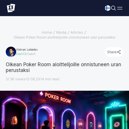
Home
Media
Articles
Oikean Poker Room aloittelijoille onnistuneen uran perustaksi
Aleksei Lebedev
Share
Exan13
Coach
Oikean Poker Room aloittelijoille onnistuneen uran
perustaksi
31.3K views
13.08.23
14
min read