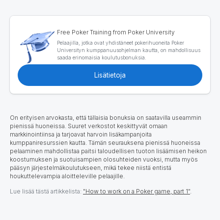
Free Poker Training from Poker University
Pelaajilla, jotka ovat yhdistäneet pokerihuoneita Poker
Universityn kumppanuusohjelman kautta, on mahdollisuus
saada erinomaisia koulutusbonuksia.
Lisätietoja
On erityisen arvokasta, että tällaisia bonuksia on saatavilla useammin
pienissä huoneissa. Suuret verkostot keskittyvät omaan
markkinointiinsa ja tarjoavat harvoin lisäkampanjoita
kumppaniresurssien kautta. Tämän seurauksena pienissä huoneissa
pelaaminen mahdollistaa paitsi taloudellisen tuoton lisäämisen heikon
koostumuksen ja suotuisampien olosuhteiden vuoksi, mutta myös
pääsyn järjestelmäkoulutukseen, mikä tekee niistä entistä
houkuttelevampia aloitteleville pelaajille.
Lue lisää tästä artikkelista:
"How to work on a Poker game, part 1"
.