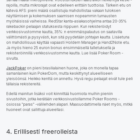
rajoilla, mutta mikrorajat ovat edelleen erittäin tuottoisa. Tärkein etu on
kätevä AFS: pieni määrä osallistujia mahdollistaa vakaan tuloksen
näyttämisen ja kokemuksen saamisen nopeammin turnausten
myöhäisissä vaiheissa. RedStar kanta-asiakasohjelma antaa 20-35%
rakebackin pelaajan statuksesta riippuen. Kun rekisteröidyt
verkkosivustomme kautta, 35%: n enimmäispalautus on saatavilla
välittömästi ja pysyvästi, kun sitä pyydetään johtajan kautta. Lisäetuna
on mahdollisuus käyttää vapaasti Holdem Manager ja Hand2Note etu.
Ja myös hieno 25 euron bonus ensimmäisellä talletuksella ja
rekisteröinnillä verkkosivustomme kautta. Lue lisää Poker Room -
sivulta.
JackPoker
on pieni brasilialainen huone, joka on monella tapaa
samanlainen kuin PokerDom, mutta keskittynyt alueelliseen
yleisöönsä. Heikko kenttä on annettu. Hyvä regu pelaajat eivät tule peli
tällaisia rekistereitä.
Edellä mainitun lisäksi voit kiinnittää huomiota muihin pieniin
sivustoihin, jotka kerätään verkkosivustollamme Poker Rooms -
osiossa "paras" -välilehden alapari. Maasuodattimella näet myös, mitkä
huoneet ovat sallittuja alueellasi.
4. Erillisesti freerolleista