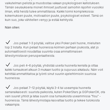
vaikutelman pelistä ja muodostaa vakaan psykologisen kallistuksen.
Tämän seurauksena monet ihmiset juuttuvat samoihin rajoihin vuosiksi
ilman, että heistä tulee ammattilaisia. Kaikki toimii kompleksissa:
kokemuksen puute, motivaation puute, psykologiset esteet. Tämä on
kuin suo, joka vähitellen venyy ja estää kehitystä.
Näin ollen:
Jos pelaat 1–3 pöytää, valitse yksi Poker peli huone, mieluiten
top 2 listalta. Kun pelaat huoneissa kolmen parhaan joukosta, alat jo
automaattisesti noudattaa suurinta osaa ammattimaisen
lähestymistavan perusperiaatteista.
Jos peli 4–6 pöytää, yhdistää useita huoneita kerralla ja ottaa
kaikki turnaukset alkuun 3 mukaan tuotto ja sujuvuus aikataulu. Näin voit
kehittää ammattitaitoa ja lyönti sinut suuriin ajelehtimisiin suurissa
huoneissa.
Jos pelaat 7–12 pöytää, käytä 3-4 tai useampia huoneita
samanaikaisesti: suurista paikoista, kuten PokerStars ja GGPokerOK, ota
vain suuret yhtiöt ja lataa suurin osa turnauksista useammissa "fisu" -
huoneissa. Tämä lähestymistapa kasvattaa tuotto ja tekee tuloksista
vakaampia.