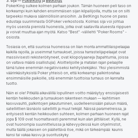
3. sija —
PokerKing
ja
BetKings
PokerKing sulkee kolmen parhaan joukon. Tämän huoneen peli taso on
korkeampi kuin kahden ensimmäisen sijan kilpailijoilla, mutta se on silti
tarpeeksi mukava säännöllisiin ansioihin. Ja BetKings huone on paras
edustaja suurimmasta GGPoker verkostosta. Kolmas sija voi johtua
myös useista pienistä huoneista, jotka ovat saatavilla alueesta riippuen
ja voivat muuttua ajan myötä. Katso "Best" -välilehti "Poker Rooms" -
osiosta.
Tosiasia on, että suurissa huoneissa on liian monta ammattilaispelaajaa
kaikilla rajoilla, ja useimmat turnaukset, joissa harrastelijapelaajat ovat
massiivisesti rekisteröityneet, ovat kilopolyaaneja (tapahtumia, joissa
on valtava määrä osallistujia). Aloittelijoille ja matalan rajan pelaajille
tämä tulee enemmän negatiiviseksi kehitystekijäksi. Yksi yleisimmistä
väärinkäsityksistä Poker yhteisö on, että korkeampi palkintorahaa
ensimmäisille paikoille, sitä enemmän tuottoisa turnaus on kannalta
tuotto.
Näin ei ole! Pitkällä aikavälillä lopullinen voitto määräytyy ensisijaisesti
kentän heikkouden ja turnauksen rakenteen mukaan — kaihtimien
kasvuvauhti, palkintojen jakautuminen, uudelleensisään paluun määrä,
satelliittien läsnäolo satelliitti ja muut tekijät. Näissä parametreissa, ja
erityisesti kentän heikkouden suhteen, kolmen parhaan huoneen rajat
jopa $ 109 ovat huomattavasti paremmat kuin alan jättiläiset. Kyllä, ne
ovat huonompia suunnittelussa ja kätevyydessä kuin ohjelmistot,
mutta täällä jokaisen on päätettävä itse, mikä on tärkeämpää: kaunis
kansi tai vakaa kasvu ja suorituskyky.