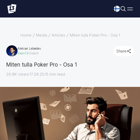
Home
Media
Articles
Miten tulla Poker Pro - Osa 1
Aleksei Lebedev
Share
Exan13
Coach
Miten tulla Poker Pro - Osa 1
29.8K views
17.08.25
15
min read