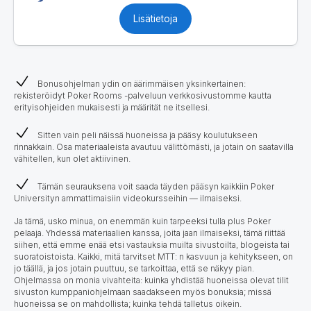
Lisätietoja
Bonusohjelman ydin on äärimmäisen yksinkertainen:
rekisteröidyt Poker Rooms -palveluun verkkosivustomme kautta
erityisohjeiden mukaisesti ja määrität ne itsellesi.
Sitten vain peli näissä huoneissa ja pääsy koulutukseen
rinnakkain. Osa materiaaleista avautuu välittömästi, ja jotain on saatavilla
vähitellen, kun olet aktiivinen.
Tämän seurauksena voit saada täyden pääsyn kaikkiin Poker
Universityn ammattimaisiin videokursseihin — ilmaiseksi.
Ja tämä, usko minua, on enemmän kuin tarpeeksi tulla plus Poker
pelaaja. Yhdessä materiaalien kanssa, joita jaan ilmaiseksi, tämä riittää
siihen, että emme enää etsi vastauksia muilta sivustoilta, blogeista tai
suoratoistoista. Kaikki, mitä tarvitset MTT: n kasvuun ja kehitykseen, on
jo täällä, ja jos jotain puuttuu, se tarkoittaa, että se näkyy pian.
Ohjelmassa on monia vivahteita: kuinka yhdistää huoneissa olevat tilit
sivuston kumppaniohjelmaan saadakseen myös bonuksia; missä
huoneissa se on mahdollista; kuinka tehdä talletus oikein.