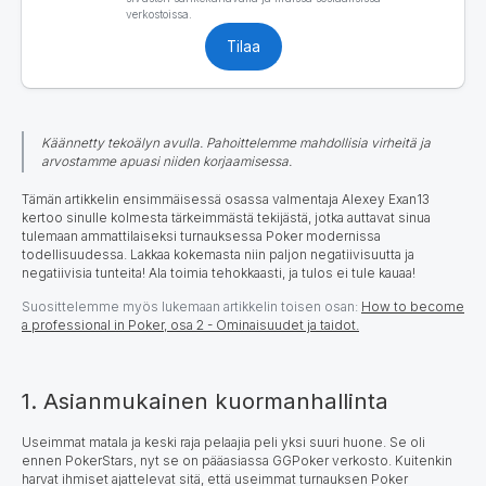
verkostoissa.
Tilaa
Käännetty tekoälyn avulla. Pahoittelemme mahdollisia virheitä ja
arvostamme apuasi niiden korjaamisessa.
Tämän artikkelin ensimmäisessä osassa valmentaja Alexey Exan13
kertoo sinulle kolmesta tärkeimmästä tekijästä, jotka auttavat sinua
tulemaan ammattilaiseksi turnauksessa Poker modernissa
todellisuudessa. Lakkaa kokemasta niin paljon negatiivisuutta ja
negatiivisia tunteita! Ala toimia tehokkaasti, ja tulos ei tule kauaa!
Suosittelemme myös lukemaan artikkelin toisen osan:
How to become
a professional in Poker, osa 2 - Ominaisuudet ja taidot.
1. Asianmukainen kuormanhallinta
Useimmat matala ja keski raja pelaajia peli yksi suuri huone. Se oli
ennen PokerStars, nyt se on pääasiassa GGPoker
verkosto
. Kuitenkin
harvat ihmiset ajattelevat sitä, että useimmat turnauksen Poker