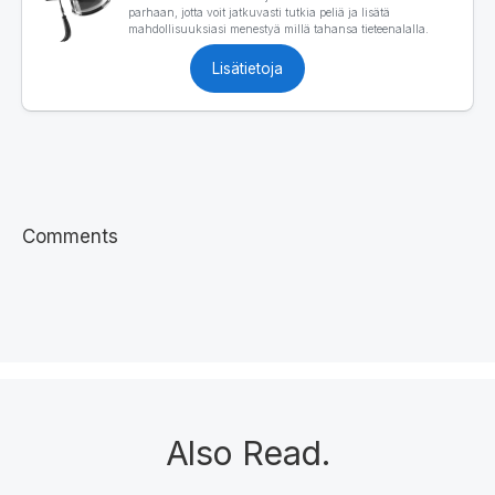
parhaan, jotta voit jatkuvasti tutkia peliä ja lisätä
mahdollisuuksiasi menestyä millä tahansa tieteenalalla.
Lisätietoja
Comments
Also Read
.