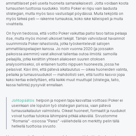
ammattilaiset peli useita huoneita samanaikaisesti. Jotta voidaan koota
turnausten tuottoisa ruudukko. Voitto Poker ei riipu vain laadusta
strategian, mutta myös taso vastustajat pöydässä. Muita tekijöitä on
myös tärkeä peli — rakenne turnauksia, koko rake käteispeli ja muita
vivahteita.
On hyvin tiedossa, että voitto Poker vaikuttaa paitsi taso taitoa pelaaja
itse, mutta myös monet ulkoiset tekijät. Tämän vahvistavat havainnot
suurimmista Poker rahastoista, jotka työskentelevät satojen
ammattilaispelaajien kanssa. Jo noin vuonna 2020 (ja joissakin
paikoissa aiemmin) varat alkoivat tallentaa outoa ilmiötä: samoilla
pelaajilla, jotka kerättiin yhteen aliakseen suuren otoksen
analysoimiseksi, oli erilainen tuotto riippuen huoneesta, jossa he
pelasivat. Kävi ilmi, että pätevä aikataulutus — oikea huoneiden valinta,
peliaika ja turnausruudukot — mahdollisti sen, että tuotto kasvoi jopa
kaksi kertaa edellyttäen, että kaikki muut muuttujat (strategia, taito,
kassa hallinta) pysyivät ennallaan.
Johtopäätös
:
helpoin ja nopein tapa kasvattaa voittoasi Poker ei
useinkaan ole loputon työ strategian parissa, vaan pätevä
turnausaikataulun valmistelu. Oikeat huoneet, formaatit ja ruudukot
voivat tuottaa tuloksia lähimpänä pitkää aikaväliä. Sivustomme
"Romania" -osiossa "Paras" -välilehdellä on merkitty pelin tällä
hetkellä tuottoisa sivusto.