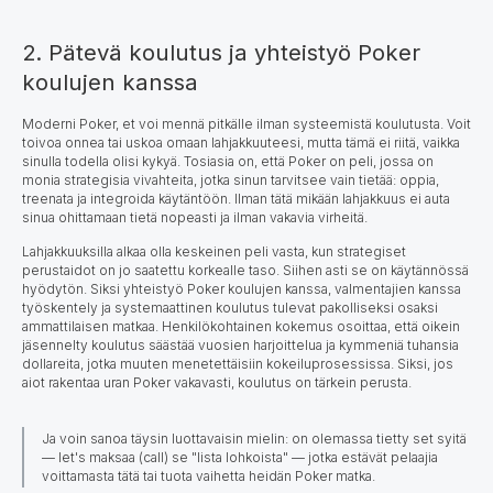
2. Pätevä koulutus ja yhteistyö Poker
koulujen kanssa
Moderni Poker, et voi mennä pitkälle ilman systeemistä koulutusta. Voit
toivoa onnea tai uskoa omaan lahjakkuuteesi, mutta tämä ei riitä, vaikka
sinulla todella olisi kykyä. Tosiasia on, että Poker on peli, jossa on
monia strategisia vivahteita, jotka sinun tarvitsee vain tietää: oppia,
treenata ja integroida käytäntöön. Ilman tätä mikään lahjakkuus ei auta
sinua ohittamaan tietä nopeasti ja ilman vakavia virheitä.
Lahjakkuuksilla alkaa olla keskeinen peli vasta, kun strategiset
perustaidot on jo saatettu korkealle taso. Siihen asti se on käytännössä
hyödytön. Siksi yhteistyö Poker koulujen kanssa, valmentajien kanssa
työskentely ja systemaattinen koulutus tulevat pakolliseksi osaksi
ammattilaisen matkaa. Henkilökohtainen kokemus osoittaa, että oikein
jäsennelty koulutus säästää vuosien harjoittelua ja kymmeniä tuhansia
dollareita, jotka muuten menetettäisiin kokeiluprosessissa. Siksi, jos
aiot rakentaa uran Poker vakavasti, koulutus on tärkein perusta.
Ja voin sanoa täysin luottavaisin mielin: on olemassa tietty set syitä
— let's maksaa (call) se "lista lohkoista" — jotka estävät pelaajia
voittamasta tätä tai tuota vaihetta heidän Poker matka.