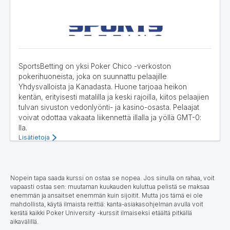
SportsBetting on yksi Poker Chico -verkoston
pokerihuoneista, joka on suunnattu pelaajille
Yhdysvalloista ja Kanadasta. Huone tarjoaa heikon
kentän, erityisesti matalilla ja keski rajoilla, kiitos pelaajien
tulvan sivuston vedonlyönti- ja kasino-osasta. Pelaajat
voivat odottaa vakaata liikennettä illalla ja yöllä GMT-0:
lla.
Lisätietoja
Nopein tapa saada kurssi on ostaa se nopea. Jos sinulla on rahaa, voit
vapaasti ostaa sen: muutaman kuukauden kuluttua pelistä se maksaa
enemmän ja ansaitset enemmän kuin sijoitit. Mutta jos tämä ei ole
mahdollista, käytä ilmaista reittiä: kanta-asiakasohjelman avulla voit
kerätä kaikki Poker University -kurssit ilmaiseksi etäältä pitkällä
aikavälillä.