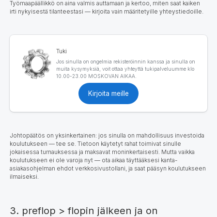
Työmaapäällikkö on aina valmis auttamaan ja kertoo, miten saat kaiken
irti nykyisestä tilanteestasi — kirjoita vain määritetyille yhteystiedoille.
Tuki
Jos sinulla on ongelmia rekisteröinnin kanssa ja sinulla on
muita kysymyksiä, voit ottaa yhteyttä tukipalveluumme klo
10.00-23.00 MOSKOVAN AIKAA.
Kirjoita meille
Johtopäätös on yksinkertainen: jos sinulla on mahdollisuus investoida
koulutukseen — tee se. Tietoon käytetyt rahat toimivat sinulle
jokaisessa turnauksessa ja maksavat moninkertaisesti. Mutta vaikka
koulutukseen ei ole varoja nyt — ota aikaa täyttääksesi kanta-
asiakasohjelman ehdot verkkosivustollani, ja saat pääsyn koulutukseen
ilmaiseksi.
3. preflop > flopin jälkeen ja on