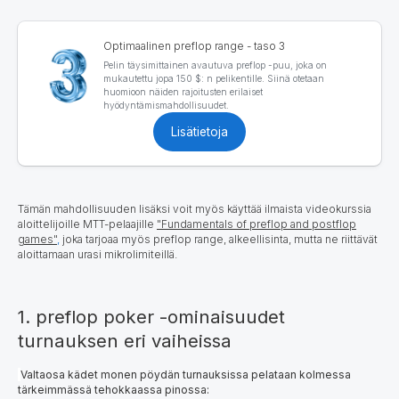
Optimaalinen preflop range - taso 3
Pelin täysimittainen avautuva preflop -puu, joka on
mukautettu jopa 150 $: n pelikentille. Siinä otetaan
huomioon näiden rajoitusten erilaiset
hyödyntämismahdollisuudet.
Lisätietoja
Tämän mahdollisuuden lisäksi voit myös käyttää ilmaista videokurssia
aloittelijoille MTT-pelaajille
"Fundamentals of preflop and postflop
games"
,
joka tarjoaa myös preflop range, alkeellisinta, mutta ne riittävät
aloittamaan urasi mikrolimiteillä.
1. preflop poker -ominaisuudet
turnauksen eri vaiheissa
Valtaosa kädet monen pöydän turnauksissa pelataan kolmessa
tärkeimmässä tehokkaassa pinossa: