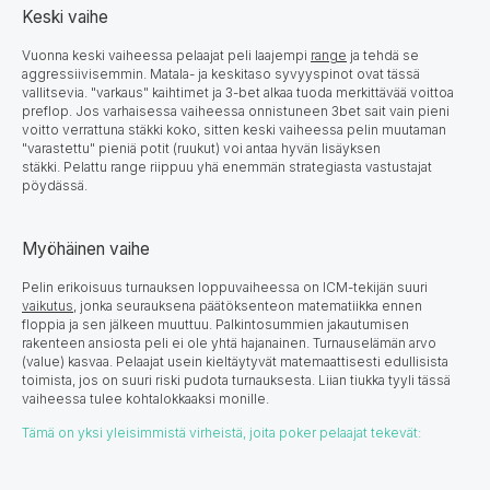
Keski vaihe
Vuonna keski vaiheessa pelaajat peli laajempi
range
ja tehdä se
aggressiivisemmin. Matala- ja keskitaso syvyyspinot ovat tässä
vallitsevia. "varkaus" kaihtimet ja 3-bet alkaa tuoda merkittävää voittoa
preflop. Jos varhaisessa vaiheessa onnistuneen 3bet sait vain pieni
voitto verrattuna stäkki koko, sitten keski vaiheessa pelin muutaman
"varastettu" pieniä potit (ruukut) voi antaa hyvän lisäyksen
stäkki. Pelattu range riippuu yhä enemmän strategiasta vastustajat
pöydässä.
​​​​​Myöhäinen vaihe
Pelin erikoisuus turnauksen loppuvaiheessa on ICM-tekijän suuri
vaikutus
, jonka seurauksena päätöksenteon matematiikka ennen
floppia ja sen jälkeen muuttuu. Palkintosummien jakautumisen
rakenteen ansiosta peli ei ole yhtä hajanainen. Turnauselämän arvo
(value) kasvaa. Pelaajat usein kieltäytyvät matemaattisesti edullisista
toimista, jos on suuri riski pudota turnauksesta. Liian tiukka tyyli tässä
vaiheessa tulee kohtalokkaaksi monille.
Tämä on yksi yleisimmistä virheistä, joita poker pelaajat tekevät: