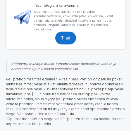
Tilaa Telegram kanavamme!
Uusimmat uutiset, uudet artikkelit ja videot
koulutusportaalista, keskustelu pelaajien kanssa, viestit
valmentajalta, mielenkiintoiset kyselyt ja paljon muuta
sivuston Telegram kanavalla ja muissa sosiaalisissa
verkostoissa.
Tilaa
Käännetty tekoälyn avulla. Pahoittelemme mahdollisia virheitä ja
arvostamme apuasi niiden korjaamisessa.
Peli preflop määrittää edelleen kurssin käsi.
Preflop
on perusta poker,
mutta useimmat pelaajat eivät kiinnitä tarpeeksi huomiota oppimiseen
tämä tärkein osa peliä. 70% menestyksestä noviisi poker pelaaja pelaa
turnauksia jopa $ 33 riippuu laadusta hänen preflop peli. Voittaa
microlimit poker, sinun täytyy peli preflop oikein eikä tehdä vakavia
virheitä postflop. Parasta mitä voit tehdä oman kehityksen ja nopea
kasvu voittoprosentti on tutkia yksityiskohtaisesti optimaalinen preflop
range. Voit ostaa videokurssin Exan13: lta
"Optimaalinen preflop range taso 3" ja sitten älä missaa mahdollisuutta
nopea parantaa laatua pelin.