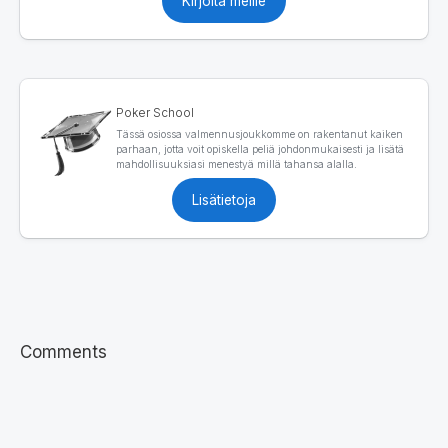
Kirjoita meille
Poker School
Tässä osiossa valmennusjoukkomme on rakentanut kaiken
parhaan, jotta voit opiskella peliä johdonmukaisesti ja lisätä
mahdollisuuksiasi menestyä millä tahansa alalla.
Lisätietoja
Comments