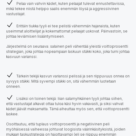
Pelaa vain vahvin kädet,
kuten pelaajat tulevat ennustettavissa,
mikä tekee niistä helppo saalis enemmän löysä ja aggressiivinen
vastustajat.
Erittäin tiukka tyyli
ei tee pelistä vähemmän hajanaista, kuten
useimmat aloittelijat ja kokemattomat pelaajat uskovat. Päinvastoin, se
johtaa leviämisen lisääntymiseen.
Järjestelmä on seuraava: salainen peli vähentää yleistä voittoprosentti
strategian, joka johtaa nopeampaan laskuun stäkki koko, joka turni johtaa
kasvuun varianssi.
Tärkein tekijä
kasvun varianssi pelissä ja sen riippuvuus onnea on
syvyys stäkki. Mitä syvempi stäkki on, sitä vähemmän luotetaan
onneen.
Lisäksi on toinen tekijä:
liian salamyhkäinen tyyli johtaa siihen,
että vastustajat alkavat ottaa tuloa käsi hyvin vakavasti, ja siksi vahvat
kädet jäävät maksamatta. Tämä aiheuttaa myös sen, että voittoprosentti
laskee.
Osoittautuu, että tuplaus voittoprosentti ja negatiivinen peli
myöhäisessä vaiheessa johtuvat loogisista väärinkäsityksistä, joiden
mukaan taskustrategia on hajottavampi (eli se riippuu enemmän