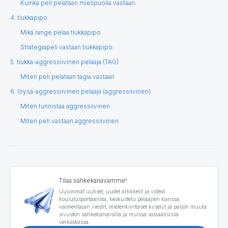
Kuinka peli pelataan mielipuolia vastaan:
4. tiukkapipo
Mikä range pelaa tiukkapipo
Strategiapeli vastaan tiukkapipo:
5. tiukka-aggressiivinen pelaaja (TAG)
Miten peli pelataan tagia vastaan
6. löysä-aggressiivinen pelaaja (aggressiivinen)
Miten tunnistaa aggressiivinen
Miten peli vastaan aggressiivinen
Tilaa sähkekanavamme!
Uusimmat uutiset, uudet artikkelit ja videot
koulutusportaalista, keskustelu pelaajien kanssa,
valmentajan viestit, mielenkiintoiset kyselyt ja paljon muuta
sivuston sähkekanavalla ja muissa sosiaalisissa
verkostoissa.