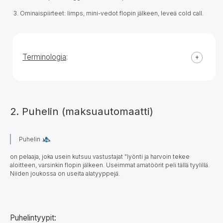
Ominaispiirteet: limps, mini-vedot flopin jälkeen, leveä cold call.
Terminologia
:
2. Puhelin (maksuautomaatti)
Puhelin
on pelaaja, joka usein kutsuu vastustajat "lyönti ja harvoin tekee
aloitteen, varsinkin flopin jälkeen. Useimmat amatöörit peli tällä tyylillä.
Niiden joukossa on useita alatyyppejä.
Puhelintyypit: