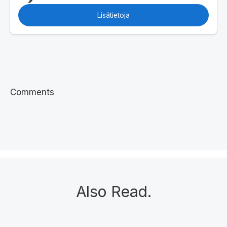
Lisätietoja
Comments
Also Read
.