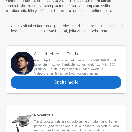
Yleisesti ottaen taistelu vahvaa Arabiliittoa vastaan on kiittämätön
ammatti. Joskus on viisaampaa mennä varovaisempaan tyyliin ja
odottaa, että hän ylittää itse tilanteen ja tuo sinulle pelimerkkejä.
Jotta voit rakentaa strategian pokerin pelaamiseen oikein, sinun on
kyettävä tunnistamaan vastustajat, joita vastaan pelaamme.
Aleksei Lebedev - Exan13
Ammattipokerinpelaaja, jonka voitto on > 500 000 $ ja yksi
kokeneimmista venäjänkielisistä valmentajista. Yli 4 000
yksilökoulutusta ja kymmenen vuoden kokemus.
Videokurssien tekijä. Verkkosivuston omistaja.
Kirjoita meille
Pokerikoulu
Tässä osiossa valmennusjoukkomme on rakentanut kaiken
parhaan, jotta voit opiskella peliä johdonmukaisesti ja lisätä
mahdollisuuksiasi menestyä millä tahansa alalla.