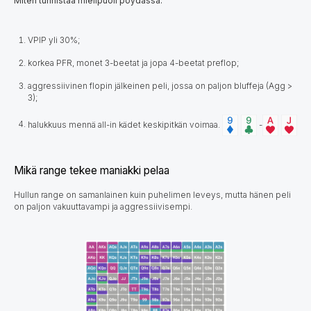
Miten tunnistaa mielipuoli pöydässä:
VPIP yli 30%;
korkea PFR, monet 3-beetat ja jopa 4-beetat preflop;
aggressiivinen flopin jälkeinen peli, jossa on paljon bluffeja (Agg >
3);
halukkuus mennä all-in kädet keskipitkän voimaa.
-
Mikä range tekee maniakki pelaa
Hullun range on samanlainen kuin puhelimen leveys, mutta hänen peli
on paljon vakuuttavampi ja aggressiivisempi.