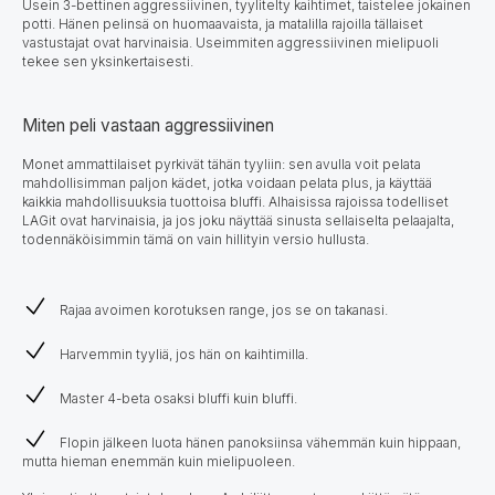
Usein 3-bettinen aggressiivinen, tyylitelty kaihtimet, taistelee jokainen
potti. Hänen pelinsä on huomaavaista, ja matalilla rajoilla tällaiset
vastustajat ovat harvinaisia. Useimmiten aggressiivinen mielipuoli
tekee sen yksinkertaisesti.
Miten peli vastaan aggressiivinen
Monet ammattilaiset pyrkivät tähän tyyliin: sen avulla voit pelata
mahdollisimman paljon kädet, jotka voidaan pelata plus, ja käyttää
kaikkia mahdollisuuksia tuottoisa bluffi. Alhaisissa rajoissa todelliset
LAGit ovat harvinaisia, ja jos joku näyttää sinusta sellaiselta pelaajalta,
todennäköisimmin tämä on vain hillityin versio hullusta.
Rajaa avoimen korotuksen range, jos se on takanasi.
Harvemmin tyyliä, jos hän on kaihtimilla.
Master 4-beta osaksi bluffi kuin bluffi.
Flopin jälkeen luota hänen panoksiinsa vähemmän kuin hippaan,
mutta hieman enemmän kuin mielipuoleen.