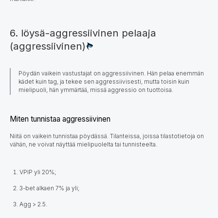
6. löysä-aggressiivinen pelaaja
(aggressiivinen)
Pöydän vaikein vastustajat on aggressiivinen. Hän pelaa enemmän
kädet kuin tag, ja tekee sen aggressiivisesti, mutta toisin kuin
mielipuoli, hän ymmärtää, missä aggressio on tuottoisa.
Miten tunnistaa aggressiivinen
Niitä on vaikein tunnistaa pöydässä. Tilanteissa, joissa tilastotietoja on
vähän, ne voivat näyttää mielipuolelta tai tunnisteelta.
VPIP yli 20%;
3-bet alkaen 7% ja yli;
Agg > 2.5.