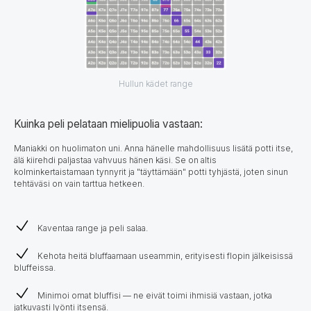
Hullun kädet range
Kuinka peli pelataan mielipuolia vastaan:
Maniakki on huolimaton uni. Anna hänelle mahdollisuus lisätä potti itse,
älä kiirehdi paljastaa vahvuus hänen käsi. Se on altis
kolminkertaistamaan tynnyrit ja "täyttämään" potti tyhjästä, joten sinun
tehtäväsi on vain tarttua hetkeen.
Kaventaa range ja peli salaa.
Kehota heitä bluffaamaan useammin, erityisesti flopin jälkeisissä
bluffeissa.
Minimoi omat bluffisi — ne eivät toimi ihmisiä vastaan, jotka
jatkuvasti lyönti itsensä.