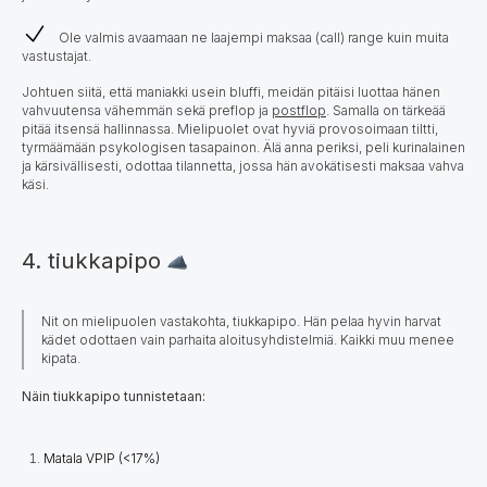
Ole valmis avaamaan ne laajempi maksaa (call) range kuin muita
vastustajat.
Johtuen siitä, että maniakki usein bluffi, meidän pitäisi luottaa hänen
vahvuutensa vähemmän sekä preflop ja
postflop
. Samalla on tärkeää
pitää itsensä hallinnassa. Mielipuolet ovat hyviä provosoimaan tiltti,
tyrmäämään psykologisen tasapainon. Älä anna periksi, peli kurinalainen
ja kärsivällisesti, odottaa tilannetta, jossa hän avokätisesti maksaa vahva
käsi.
4. tiukkapipo
Nit on mielipuolen vastakohta, tiukkapipo. Hän pelaa hyvin harvat
kädet odottaen vain parhaita aloitusyhdistelmiä. Kaikki muu menee
kipata.
Näin tiukkapipo tunnistetaan:
Matala VPIP (<17%)