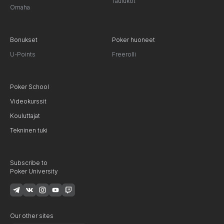
Taulukot
Omaha
Bonukset
Poker huoneet
U-Points
Freerolli
Poker School
Videokurssit
Kouluttajat
Tekninen tuki
Subscribe to
Poker University
Our other sites