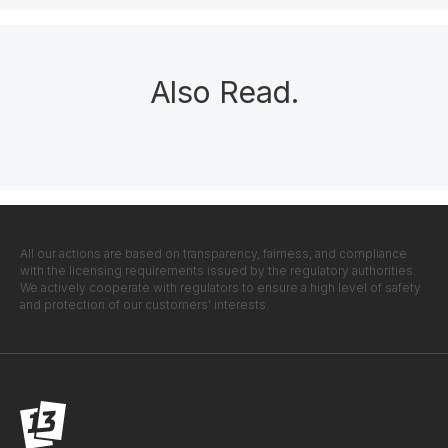
Also Read
.
All our actions are based on transparency, fairness, and compliance
with the licensing requirements issued by the regulatory authorities.
We actively cooperate with regulators to ensure a high level of safety
and protection of our customers' interests.