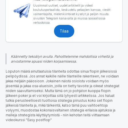
Uusimmat uutiset, uudet artikkelit ja videot
koulutusportaalista, keskustelu pelaajien kanssa, viestit
valmentajalta, mielenkiintoiset kyselyt ja paljon muuta
sivuston Telegram kanavalla ja muissa sosiaalisissa
verkostoissa.
Tilaa
Käännetty tekoälyn avulla. Pahoittelemme mahdollisia virheitä ja
arvostamme apuasi niiden korjaamisessa.
Loputon määrä ainutlaatuisia tilanteita odottaa sinua flopin jälkeisissä
pelipöydissä.
Jos annat kaikille näille tilanteille rakenteen, ne voidaan
jakaa neljään pääosioon. Jokainen näistä osioista voidaan myös
jäsentää ja jakaa osa-alueisiin, joilla on tietty tavoite ja oikeat strategiat
niiden saavuttamiseksi. Mutta tämä on jo pohjaton kuoppa flopin
jälkeen poker ja et voi kirjoittaa siitä lyhyesti artikkelissa
.
Jos haluat
tutkia perusteellisesti tuottoisa strategia piirustus koko set flopin
jälkeisiä tilanteita ja, mikä tärkeintä, katso tämä puu vaihtoehtoja
volyymi, muodostaa kokonaisvaltainen strategia erilaisia ajatuksia ja
malleja strategista käyttäytymistä - niin kehotan teitä viittaamaan
videokurssi "Easy postflop"