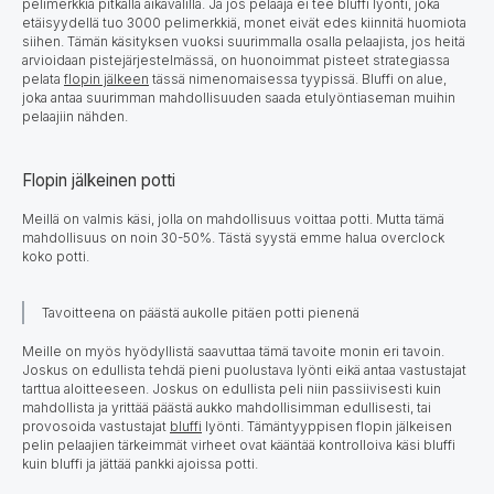
pelimerkkiä pitkällä aikavälillä. Ja jos pelaaja ei tee bluffi lyönti, joka
etäisyydellä tuo 3000 pelimerkkiä, monet eivät edes kiinnitä huomiota
siihen. Tämän käsityksen vuoksi suurimmalla osalla pelaajista, jos heitä
arvioidaan pistejärjestelmässä, on huonoimmat pisteet strategiassa
pelata
flopin jälkeen
tässä nimenomaisessa tyypissä. Bluffi on alue,
joka antaa suurimman mahdollisuuden saada etulyöntiaseman muihin
pelaajiin nähden.
Flopin jälkeinen potti
Meillä on valmis käsi, jolla on mahdollisuus voittaa potti. Mutta tämä
mahdollisuus on noin 30-50%. Tästä syystä emme halua overclock
koko potti.
Tavoitteena on päästä aukolle pitäen potti pienenä
Meille on myös hyödyllistä saavuttaa tämä tavoite monin eri tavoin.
Joskus on edullista tehdä pieni puolustava lyönti eikä antaa vastustajat
tarttua aloitteeseen. Joskus on edullista peli niin passiivisesti kuin
mahdollista ja yrittää päästä aukko mahdollisimman edullisesti, tai
provosoida vastustajat
bluffi
lyönti. Tämäntyyppisen flopin jälkeisen
pelin pelaajien tärkeimmät virheet ovat kääntää kontrolloiva käsi bluffi
kuin bluffi ja jättää pankki ajoissa potti.