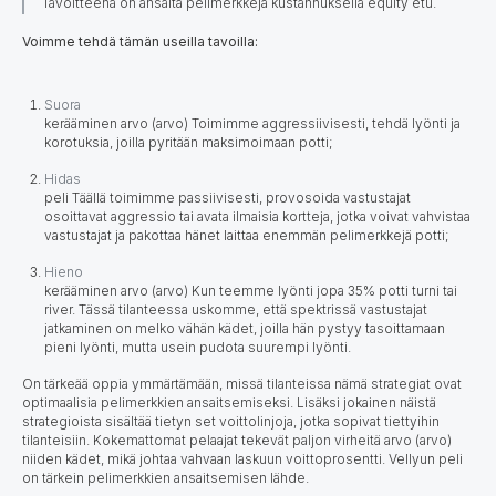
Tavoitteena on ansaita pelimerkkejä kustannuksella equity etu.
Voimme tehdä tämän useilla tavoilla:
Suora
kerääminen arvo (arvo) Toimimme aggressiivisesti, tehdä lyönti ja
korotuksia, joilla pyritään maksimoimaan potti;
Hidas
peli Täällä toimimme passiivisesti, provosoida vastustajat
osoittavat aggressio tai avata ilmaisia kortteja, jotka voivat vahvistaa
vastustajat ja pakottaa hänet laittaa enemmän pelimerkkejä potti;
Hieno
kerääminen arvo (arvo) Kun teemme lyönti jopa 35% potti turni tai
river. Tässä tilanteessa uskomme, että spektrissä vastustajat
jatkaminen on melko vähän kädet, joilla hän pystyy tasoittamaan
pieni lyönti, mutta usein pudota suurempi lyönti.
On tärkeää oppia ymmärtämään, missä tilanteissa nämä strategiat ovat
optimaalisia
pelimerkkien ansaitsemiseksi. Lisäksi jokainen näistä
strategioista sisältää tietyn set voittolinjoja, jotka sopivat tiettyihin
tilanteisiin. Kokemattomat pelaajat tekevät paljon virheitä arvo (arvo)
niiden kädet, mikä johtaa vahvaan laskuun voittoprosentti. Vellyun peli
on tärkein pelimerkkien ansaitsemisen lähde.