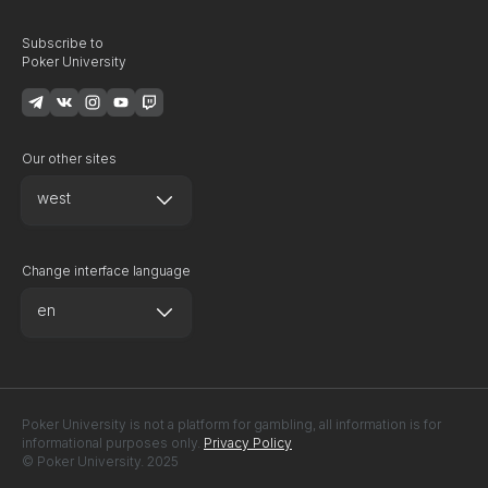
Subscribe to
Poker University
Our other sites
west
Change interface language
en
Poker University is not a platform for gambling, all information is for
informational purposes only.
Privacy Policy
© Poker University. 2025