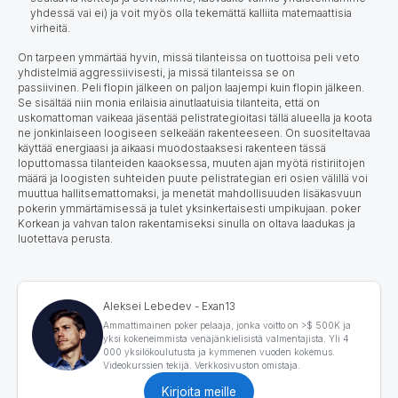
yhdessä vai ei) ja voit myös olla tekemättä kalliita matemaattisia
virheitä.
On tarpeen ymmärtää hyvin, missä tilanteissa on tuottoisa peli veto
yhdistelmiä aggressiivisesti, ja missä tilanteissa se on
passiivinen. Peli flopin jälkeen on paljon laajempi kuin flopin jälkeen.
Se sisältää niin monia erilaisia ainutlaatuisia tilanteita, että on
uskomattoman vaikeaa jäsentää pelistrategioitasi tällä alueella ja koota
ne jonkinlaiseen loogiseen selkeään rakenteeseen.
On suositeltavaa
käyttää energiaasi ja aikaasi muodostaaksesi rakenteen
tässä
loputtomassa tilanteiden kaaoksessa, muuten ajan myötä ristiriitojen
määrä ja loogisten suhteiden puute pelistrategian eri osien välillä voi
muuttua hallitsemattomaksi, ja menetät mahdollisuuden lisäkasvuun
pokerin ymmärtämisessä ja tulet yksinkertaisesti umpikujaan. poker
Korkean ja vahvan talon rakentamiseksi sinulla on oltava laadukas ja
luotettava perusta.
Aleksei Lebedev - Exan13
Ammattimainen poker pelaaja, jonka voitto on >$ 500K ja
yksi kokeneimmista venäjänkielisistä valmentajista. Yli 4
000 yksilökoulutusta ja kymmenen vuoden kokemus.
Videokurssien tekijä. Verkkosivuston omistaja.
Kirjoita meille