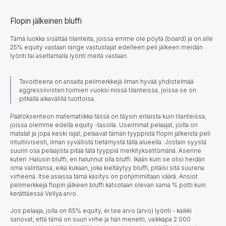
Flopin jälkeinen bluffi
Tämä luokka sisältää tilanteita, joissa emme ole pöytä (board) ja on alle
25% equity vastaan range vastustajat edelleen peli jälkeen meidän
lyönti tai asettamalla lyönti meitä vastaan.
Tavoitteena on ansaita pelimerkkejä ilman hyvää yhdistelmää
aggressiivisten toimien vuoksi niissä tilanteissa, joissa se on
pitkällä aikavälillä tuottoisa.
Päätöksenteon matematiikka
tässä on täysin erilaista kuin tilanteissa,
joissa olemme edellä equity -tasolla. Useimmat pelaajat, joilla on
matalat ja jopa keski rajat, pelaavat tämän tyyppistä flopin jälkeistä peli
intuitiivisesti, ilman syvällistä tietämystä tällä alueella. Jostain syystä
suurin osa pelaajista pitää tätä tyyppiä merkityksettömänä. Asenne
kuten: Halusin bluffi, en halunnut olla bluffi. Ikään kuin se olisi heidän
oma valintansa, eikä kukaan, joka kieltäytyy bluffi, pitäisi sitä suurena
virheenä. Itse asiassa tämä käsitys on pohjimmiltaan väärä. Ansiot
pelimerkkejä flopin jälkeen bluffi katsotaan olevan sama % potti kuin
kerättäessä Vellya arvo.
Jos pelaaja, jolla on 65% equity, ei tee arvo (arvo) lyönti - kaikki
sanovat, että tämä on suuri virhe ja hän menetti, vaikkapa 2 000