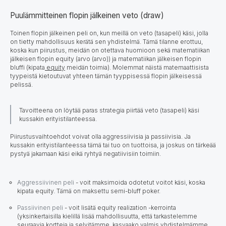
Puulämmitteinen flopin jälkeinen veto (draw)
Toinen flopin jälkeinen peli on, kun meillä on veto (tasapeli) käsi, jolla
on tietty mahdollisuus kerätä sen yhdistelmä. Tämä tilanne erottuu,
koska kun piirustus, meidän on otettava huomioon sekä matematiikan
jälkeisen flopin equity (arvo (arvo)) ja matematiikan jälkeisen flopin
bluffi (kipata
equity
meidän toimia). Molemmat näistä matemaattisista
tyypeistä kietoutuvat yhteen tämän tyyppisessä flopin jälkeisessä
pelissä.
Tavoitteena on löytää paras strategia piirtää veto (tasapeli) käsi
kussakin erityistilanteessa.
Piirustusvaihtoehdot voivat olla aggressiivisia ja passiivisia. Ja
kussakin erityistilanteessa tämä tai tuo on tuottoisa, ja joskus on tärkeää
pystyä jakamaan käsi eikä ryhtyä negatiivisiin toimiin.
Aggressiivinen peli
- voit maksimoida odotetut voitot käsi, koska
kipata equity. Tämä on maksettu semi-bluff poker.
Passiivinen peli
- voit lisätä equity realization -kerrointa
(yksinkertaisilla kielillä lisää mahdollisuutta, että tarkastelemme
seuraavia kortteja ja selvitämme, kasvaako valmis yhdistelmämme