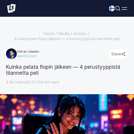
Home
Media
Articles
Kuinka pelata flopin jälkeen — 4 perustyyppistä tilannetta peli
Aleksei Lebedev
Share
Exan13
Coach
Kuinka pelata flopin jälkeen — 4 perustyyppistä
tilannetta peli
9.9K views
05.07.21
6
min read