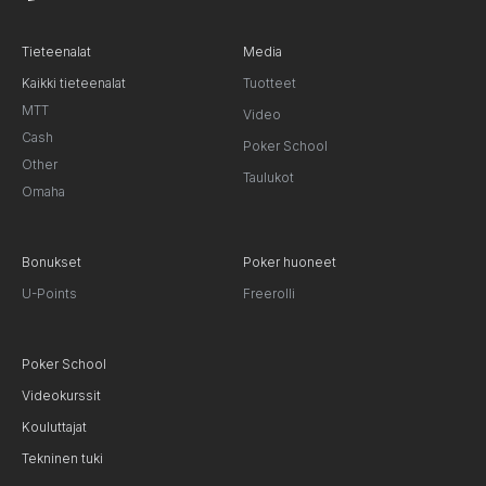
Tieteenalat
Media
Kaikki tieteenalat
Tuotteet
MTT
Video
Cash
Poker School
Other
Taulukot
Omaha
Bonukset
Poker huoneet
U-Points
Freerolli
Poker School
Videokurssit
Kouluttajat
Tekninen tuki