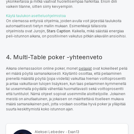
yksinkertaisia ja mitkä vaativat huolellisempaa harkintaa. Ensin diili
vaikein tilanne, sitten siirry kevyempiin. ​
Käytä taulukon asetteluohjelmistoa
On olemassa erityisiä ohjelmia, joiden avulla voit järjestää taulukoita
automaattisesti tietyn mallin mukaan. Esimerkkejä tällaisista
ohjelmista ovat Jurojin,
Stars Caption
. Kaikella, mikä säästää energiaa
peli-istunnon aikana, on positiivinen vaikutus pitkän aikavälin ansioihisi.
4. Multi-Table poker -yhteenveto
Aikana olemassaolon online poker, monet
pelaajat
ovat kokeilleet peliä
eri määrä pöytiä samanaikaisesti. Käytäntö osoittaa, että pelaaminen
pienellä määrällä pöytiä (jopa viidellä) vaikuttaa hieman voittoprosentti
ja antaa vaikuttavan tulojen lisäyksen, kun taas pelaaminen kymmenellä
tai useammalla pöydällä vähentää huomattavasti sekä voittoprosentti
että tuntitulot. Nämä ohjeet sopivat useimmille aloittelijoille. Jokainen
meistä on ainutlaatuinen, ja jokaisen on määritettävä itselleen mukava
määrä samanaikainen peli, jotta voidaan osoittaa hyvä poker ja ylläpitää
suurta keskittymistä koko istunnon ajan.
Aleksei Lebedev - Exan13