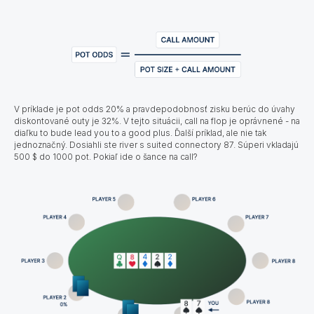
V príklade je pot odds 20% a pravdepodobnosť zisku berúc do úvahy
diskontované outy je 32%. V tejto situácii, call na flop je oprávnené - na
diaľku to bude lead you to a good plus. Ďalší príklad, ale nie tak
jednoznačný. Dosiahli ste river s suited connectory 87. Súperi vkladajú
500 $ do 1000 pot. Pokiaľ ide o šance na call?