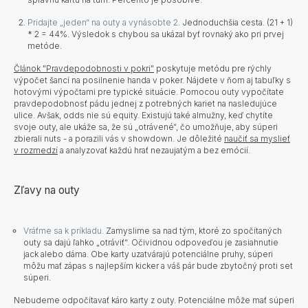
Pridajte „jeden“ na outy a vynásobte 2.
Jednoduchšia cesta. (21 + 1)
* 2 = 44%. Výsledok s chybou sa ukázal byť rovnaký ako pri prvej
metóde.
Článok "Pravdepodobnosti v pokri"
poskytuje metódu pre rýchly
výpočet šancí na posilnenie handa v poker. Nájdete v ňom aj tabuľky s
hotovými výpočtami pre typické situácie. Pomocou outy vypočítate
pravdepodobnosť pádu jednej z potrebných kariet na nasledujúce
ulice. Avšak, odds nie sú equity. Existujú také almužny, keď chytíte
svoje outy, ale ukáže sa, že sú „otrávené“, čo umožňuje, aby súperi
zbierali nuts - a porazili vás v showdown. Je dôležité
naučiť sa myslieť
v rozmedzí
a analyzovať každú hrať nezaujatým a bez emócií.
Zľavy na outy
Vráťme sa k príkladu.
Zamyslime sa nad tým, ktoré zo spočítaných
outy sa dajú ľahko „otráviť“. Očividnou odpoveďou je zasiahnutie
jack alebo dáma. Obe karty uzatvárajú potenciálne pruhy, súperi
môžu mať zápas s najlepším kicker a váš pár bude zbytočný proti set
súperi.
Nebudeme odpočítavať káro karty z outy. Potenciálne môže mať súperi