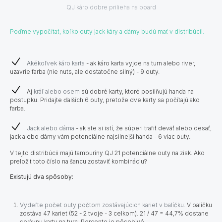
QJ káro dobre prilieha na board
Poďme vypočítať, koľko outy jack káry a dámy budú mať v distribúcii:
Akékoľvek káro karta
- ak káro karta vyjde na turn alebo river,
uzavrie farba (nie nuts, ale dostatočne silný) - 9 outy.
Aj
kráľ alebo osem
sú dobré karty, ktoré posilňujú handa na
postupku. Pridajte ďalších 6 outy, pretože dve karty sa počítajú ako
farba.
Jack alebo dáma
- ak ste si istí, že súperi trafiť deväť alebo desať,
jack alebo dámy vám potenciálne najsilnejší handa - 6 viac outy.
V tejto distribúcii majú tamburíny QJ 21 potenciálne outy na zisk. Ako
preložiť toto číslo na šancu zostaviť kombináciu?
Existujú dva spôsoby:
Vydeľte počet outy počtom zostávajúcich kariet v balíčku.
V balíčku
zostáva 47 kariet (52 - 2 tvoje - 3 celkom). 21 / 47 = 44,7% dostane
správnu kartu na turn. Percento je pôsobivé.