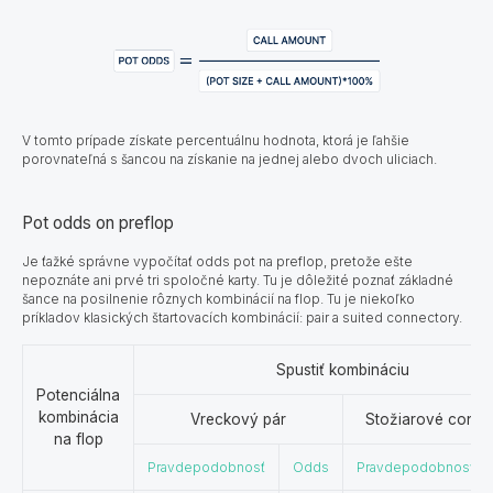
V tomto prípade získate percentuálnu hodnota, ktorá je ľahšie
porovnateľná s šancou na získanie na jednej alebo dvoch uliciach.
Pot odds on preflop
Je ťažké správne vypočítať odds pot na preflop,
pretože ešte
nepoznáte ani prvé tri spoločné karty. Tu je dôležité poznať základné
šance na posilnenie rôznych kombinácií na flop. Tu je niekoľko
príkladov klasických štartovacích kombinácií: pair a suited connectory.
Spustiť kombináciu
Potenciálna
kombinácia
Vreckový pár
Stožiarové conne
na flop
Pravdepodobnosť
Odds
Pravdepodobnosť