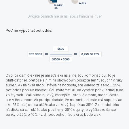
Dvojica ôsmich nie je najlepšia handa na river
Poďme vypočítať pot odds:
Dvojica osmičiek nie je
ani zďaleka najsilnejšou kombináciou. To je
bluff-catcher, pretože s ním na showdown porazíte len "vzduch" v ruky
súperi. Ak na river urobil stávka na hodnota, ste ďaleko za sebou. 25%
pot odds ponúka nasledujúcu matematiku. Ak vyhráte pot v jednej ruke
zo štyroch - call bude nulový, častejšie - ste v čiernom, menej často -
ste v červenom. Ak predpokladáte, že na tomto mieste má súperi viac
ako 25% blaf, call sa ukáže ako ziskový. Napríklad 35%. Z dlhodobého
hľadiska sa call ukáže ako pozitívny: 35% equity je vyššia ako šance
banky o 25% o 10% - z dlhodobého hľadiska to bude zisk.