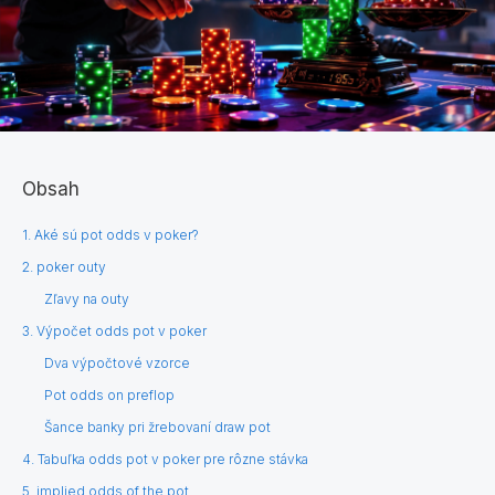
Obsah
1. Aké sú pot odds v poker?
2. poker outy
Zľavy na outy
3. Výpočet odds pot v poker
Dva výpočtové vzorce
Pot odds on preflop
Šance banky pri žrebovaní draw pot
4. Tabuľka odds pot v poker pre rôzne stávka
5. implied odds of the pot