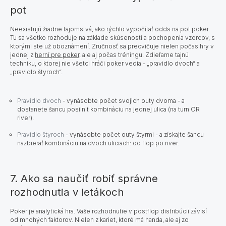
pot
Neexistujú žiadne tajomstvá, ako rýchlo vypočítať odds na pot poker.
Tu sa všetko rozhoduje na základe skúseností a pochopenia vzorcov, s
ktorými ste už oboznámení. Zručnosť sa precvičuje nielen počas hry v
jednej z
herní pre poker
, ale aj počas tréningu. Zdieľame tajnú
techniku, o ktorej nie všetci hráči poker vedia - „pravidlo dvoch“ a
„pravidlo štyroch“.
Pravidlo dvoch
- vynásobte počet svojich outy dvoma - a
dostanete šancu posilniť kombináciu na jednej ulica (na turn OR
river).
Pravidlo štyroch
- vynásobte počet outy štyrmi - a získajte šancu
nazbierať kombináciu na dvoch uliciach: od flop po river.
7. Ako sa naučiť robiť správne
rozhodnutia v letákoch
Poker je analytická hra. Vaše rozhodnutie v postflop distribúcii závisí
od mnohých faktorov. Nielen z kariet, ktoré má handa, ale aj zo