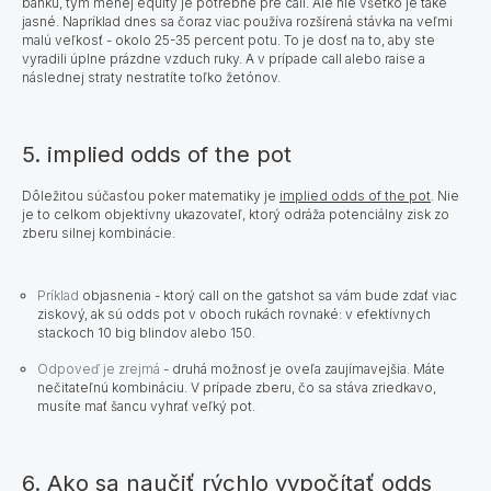
banku, tým menej equity je potrebné pre call. Ale nie všetko je také
jasné. Napríklad dnes sa čoraz viac používa rozšírená stávka na veľmi
malú veľkosť - okolo 25-35 percent potu. To je dosť na to, aby ste
vyradili úplne prázdne vzduch ruky. A v prípade call alebo raise a
následnej straty nestratíte toľko žetónov.
5. implied odds of the pot
Dôležitou súčasťou poker matematiky je
implied odds of the pot
. Nie
je to celkom objektívny ukazovateľ, ktorý odráža potenciálny zisk zo
zberu silnej kombinácie.
Príklad
objasnenia - ktorý call on the gatshot sa vám bude zdať viac
ziskový, ak sú odds pot v oboch rukách rovnaké: v efektívnych
stackoch 10 big blindov alebo 150.
Odpoveď je zrejmá
- druhá možnosť je oveľa zaujímavejšia. Máte
nečitateľnú kombináciu. V prípade zberu, čo sa stáva zriedkavo,
musíte mať šancu vyhrať veľký pot.
6. Ako sa naučiť rýchlo vypočítať odds