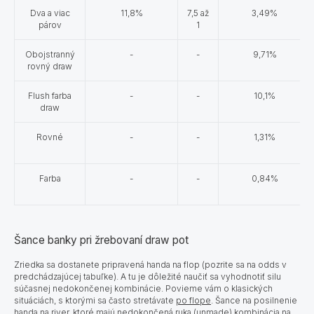
Dva a viac
11,8%
7,5 až
3,49%
párov
1
Obojstranný
-
-
9,71%
rovný draw
Flush farba
-
-
10,1%
draw
Rovné
-
-
1,31%
Farba
-
-
0,84%
Šance banky pri žrebovaní draw pot
Zriedka sa dostanete pripravená handa na flop (pozrite sa na odds v
predchádzajúcej tabuľke). A tu je dôležité naučiť sa vyhodnotiť silu
súčasnej nedokončenej kombinácie. Povieme vám o klasických
situáciách, s ktorými sa často stretávate
po flope
. Šance na posilnenie
handa na river, ktoré majú nedokončená ruka (unmade) kombinácia na