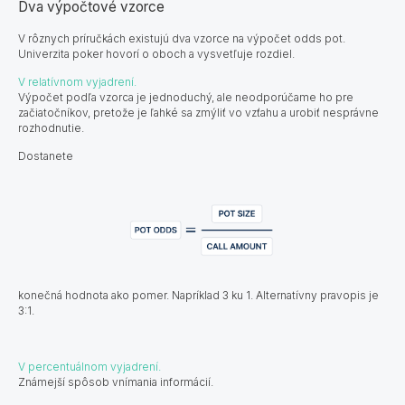
Dva výpočtové vzorce
V rôznych príručkách existujú dva vzorce na výpočet odds pot.
Univerzita poker hovorí o oboch a vysvetľuje rozdiel.
V relatívnom vyjadrení.
Výpočet podľa vzorca je jednoduchý, ale neodporúčame ho pre
začiatočníkov, pretože je ľahké sa zmýliť vo vzťahu a urobiť nesprávne
rozhodnutie.
Dostanete
konečná hodnota ako pomer. Napríklad 3 ku 1. Alternatívny pravopis je
3:1.
V percentuálnom vyjadrení.
Známejší spôsob vnímania informácií.