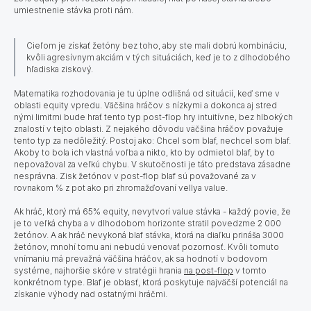
umiestnenie stávka proti nám.
Cieľom je získať žetóny bez toho, aby ste mali dobrú kombináciu,
kvôli agresívnym akciám v tých situáciách, keď je to z dlhodobého
hľadiska ziskový.
Matematika rozhodovania
je tu úplne odlišná od situácií, keď sme v
oblasti equity vpredu. Väčšina hráčov s nízkymi a dokonca aj stred
nými limitmi bude hrať tento typ post-flop hry intuitívne, bez hlbokých
znalostí v tejto oblasti. Z nejakého dôvodu väčšina hráčov považuje
tento typ za nedôležitý. Postoj ako: Chcel som blaf, nechcel som blaf.
Akoby to bola ich vlastná voľba a nikto, kto by odmietol blaf, by to
nepovažoval za veľkú chybu. V skutočnosti je táto predstava zásadne
nesprávna. Zisk žetónov v post-flop blaf sú považované za v
rovnakom % z pot ako pri zhromažďovaní vellya value.
Ak hráč, ktorý má 65% equity, nevytvorí value stávka - každý povie, že
je to veľká chyba a v dlhodobom horizonte stratil povedzme 2 000
žetónov. A ak hráč nevykoná blaf stávka, ktorá na diaľku prináša 3000
žetónov, mnohí tomu ani nebudú venovať pozornosť. Kvôli tomuto
vnímaniu má prevažná väčšina hráčov, ak sa hodnotí v bodovom
systéme, najhoršie skóre v stratégii hrania
na post-flop
v tomto
konkrétnom type. Blaf je oblasť, ktorá poskytuje najväčší potenciál na
získanie výhody nad ostatnými hráčmi.