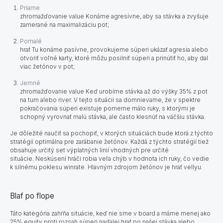
Priame
zhromažďovanie value Konáme agresívne, aby sa stávka a zvyšuje
zamerané na maximalizáciu pot;
Pomalé
hrať Tu konáme pasívne, provokujeme súperi ukázať agresia alebo
otvoriť voľné karty, ktoré môžu posilniť súperi a prinútiť ho, aby dal
viac žetónov v pot;
Jemné
zhromažďovanie value Keď urobíme stávka až do výšky 35% z pot
na turn alebo river. V tejto situácii sa domnievame, že v spektre
pokračovania súperi existuje pomerne málo ruky, s ktorými je
schopný vyrovnať malú stávka, ale často klesnúť na väčšiu stávka.
Je dôležité naučiť sa pochopiť, v ktorých situáciách bude ktorá z týchto
stratégií optimálna
pre zarábanie žetónov. Každá z týchto stratégií tiež
obsahuje určitý set výplatných línií vhodných pre určité
situácie. Neskúsení hráči robia veľa chýb v hodnota ich ruky, čo vedie
k silnému poklesu winrate. Hlavným zdrojom žetónov je hrať vellyu.
Blaf po flope
Táto kategória zahŕňa situácie, keď nie sme v board a máme menej ako
25% equity proti rozsah súperi naďalej hrať po našej stávka alebo