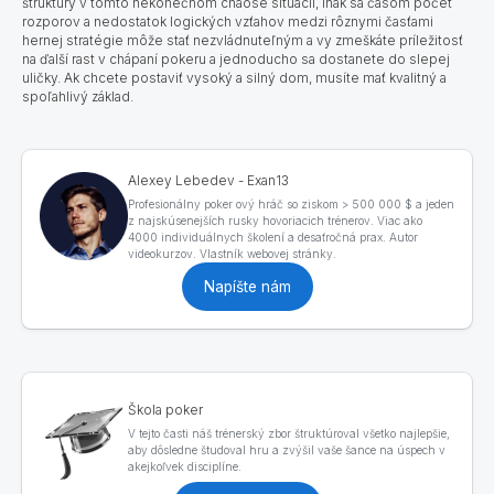
štruktúry
v tomto nekonečnom chaose situácií, inak sa časom počet
rozporov a nedostatok logických vzťahov medzi rôznymi časťami
hernej stratégie môže stať nezvládnuteľným a vy zmeškáte príležitosť
na ďalší rast v chápaní pokeru a jednoducho sa dostanete do slepej
uličky. Ak chcete postaviť vysoký a silný dom, musíte mať kvalitný a
spoľahlivý základ.
Alexey Lebedev - Exan13
Profesionálny poker ový hráč so ziskom > 500 000 $ a jeden
z najskúsenejších rusky hovoriacich trénerov. Viac ako
4000 individuálnych školení a desaťročná prax. Autor
videokurzov. Vlastník webovej stránky.
Napíšte nám
Škola poker
V tejto časti náš trénerský zbor štruktúroval všetko najlepšie,
aby dôsledne študoval hru a zvýšil vaše šance na úspech v
akejkoľvek disciplíne.