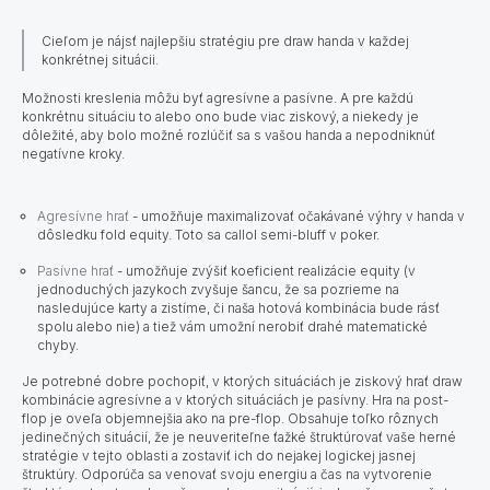
Cieľom je nájsť najlepšiu stratégiu pre draw handa v každej
konkrétnej situácii.
Možnosti kreslenia môžu byť agresívne a pasívne. A pre každú
konkrétnu situáciu to alebo ono bude viac ziskový, a niekedy je
dôležité, aby bolo možné rozlúčiť sa s vašou handa a nepodniknúť
negatívne kroky.
Agresívne hrať
- umožňuje maximalizovať očakávané výhry v handa v
dôsledku fold equity. Toto sa callol semi-bluff v poker.
Pasívne hrať
- umožňuje zvýšiť koeficient realizácie equity (v
jednoduchých jazykoch zvyšuje šancu, že sa pozrieme na
nasledujúce karty a zistíme, či naša hotová kombinácia bude rásť
spolu alebo nie) a tiež vám umožní nerobiť drahé matematické
chyby.
Je potrebné dobre pochopiť, v ktorých situáciách je ziskový hrať draw
kombinácie agresívne a v ktorých situáciách je pasívny. Hra na post-
flop je oveľa objemnejšia ako na pre-flop. Obsahuje toľko rôznych
jedinečných situácií, že je neuveriteľne ťažké štruktúrovať vaše herné
stratégie v tejto oblasti a zostaviť ich do nejakej logickej jasnej
štruktúry.
Odporúča sa venovať svoju energiu a čas na vytvorenie