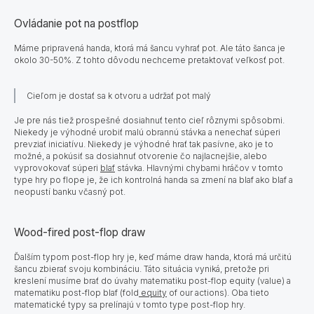
Ovládanie pot na postflop
Máme pripravená handa, ktorá má šancu vyhrať pot. Ale táto šanca je
okolo 30-50%. Z tohto dôvodu nechceme pretaktovať veľkosť pot.
Cieľom je dostať sa k otvoru a udržať pot malý
Je pre nás tiež prospešné dosiahnuť tento cieľ rôznymi spôsobmi.
Niekedy je výhodné urobiť malú obrannú stávka a nenechať súperi
prevziať iniciatívu. Niekedy je výhodné hrať tak pasívne, ako je to
možné, a pokúsiť sa dosiahnuť otvorenie čo najlacnejšie, alebo
vyprovokovať súperi
blaf
stávka. Hlavnými chybami hráčov v tomto
type hry po flope je, že ich kontrolná handa sa zmení na blaf ako blaf a
neopustí banku včasný pot.
Wood-fired post-flop draw
Ďalším typom post-flop hry je, keď máme draw handa, ktorá má určitú
šancu zbierať svoju kombináciu. Táto situácia vyniká, pretože pri
kreslení musíme brať do úvahy matematiku post-flop equity (value) a
matematiku post-flop blaf (fold
equity
of our actions). Oba tieto
matematické typy sa prelínajú v tomto type post-flop hry.