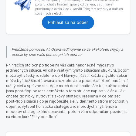
portálu, chat s hráčmi, správy od trénera, zaujímavé
prieskumy a oveľa viac v kanáli Telegram stránky a ďalších
sociálnych sieťach.
Prihlásiť sa na odber
Preložené pomocou AI. Ospravedlňujeme sa za akékoľvek chyby a
ocenili by sme vašu pomoc pri ich oprave.
Pri hracích stoloch po flope na vás čaká nekonečné množstvo
jedinečných situácií.
Ak dáte všetkým týmto situáciám štruktúru, potom
môžu byť všetky rozdelené do 4 hlavných častí. Každá z týchto sekcií
môže byť tiež štruktúrovaná a rozdelená do podsekcií, ktoré budú mať
určitý cieľ a správne stratégie na ich dosiahnutie. Ale to je už bezedná
jama post-flop poker a nemôžete o tom stručne napísať v článku
.
Ak
chcete do hĺbky študovať ziskový stratégiu kreslenia v celom set
post-flop situácií a čo je najdôležitejšie, vidieť tento strom možností v
objeme, vytvoriť holistickú stratégiu z rôznorodých myšlienok a
modelov strategického správania - potom vám odporúčam pozrieť sa
na video kurz "Easy postflop"