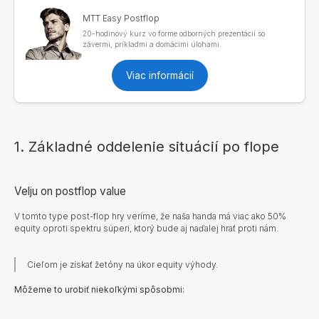
MTT Easy Postflop
20-hodinový kurz vo forme odborných prezentácií so
závermi, príkladmi a domácimi úlohami.
Viac informácií
1. Základné oddelenie situácií po flope
Velju on postflop value
V tomto type post-flop hry veríme, že naša handa má viac ako 50%
equity oproti spektru súperi, ktorý bude aj naďalej hrať proti nám.
Cieľom je získať žetóny na úkor equity výhody.
Môžeme to urobiť niekoľkými spôsobmi: