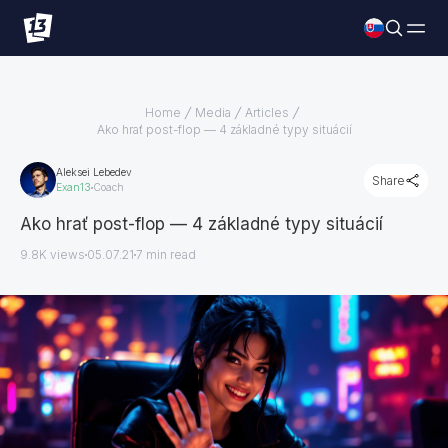
Home
Media
Articles
Ako hrať post-flop — 4 základné typy situácií
Aleksei Lebedev
Share
Exan13
Coach
Ako hrať post-flop — 4 základné typy situácií
9.8K views
05.07.21
7
min read