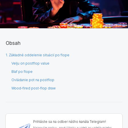
Obsah
1. Základné oddelenie situácií po flope
Velju on postflop value
Blaf po flope
Ovládanie pot na postflop
Wood-fired post-flop draw
Prihláste sa na odber nášho kanála Telegram!
Najnovšie správy, nové články a videá zo vzdelávacieho