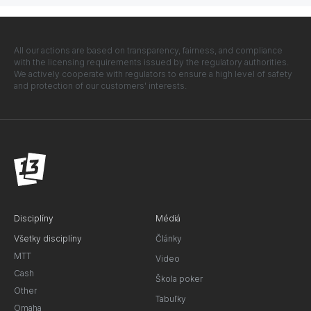
All our actions are based on transparency, fairness, and compliance
with the licensing requirements issued by the regulatory authorities.
We actively cooperate with regulators to ensure a high level of safety
and protection of our customers' interests.
Disciplíny
Médiá
Všetky disciplíny
Články
MTT
Video
Cash
Škola poker
Other
Tabuľky
Omaha