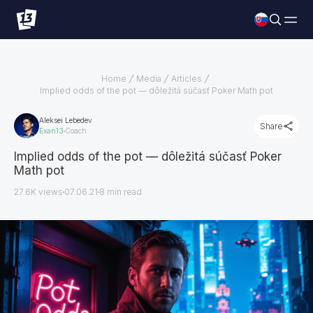
Home
Media
Articles
Implied odds of the pot — dôležitá súčasť Poker Math pot
Aleksei Lebedev
Share
Exan13
Coach
Implied odds of the pot — dôležitá súčasť Poker
Math pot
27.6K views
07.06.21
8
min read