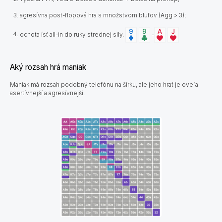
agresívna post-flopová hra s množstvom blufov (Agg > 3);
ochota ísť all-in do ruky strednej sily.
-
Aký rozsah hrá maniak
Maniak má rozsah podobný telefónu na šírku, ale jeho hrať je oveľa
asertívnejší a agresívnejší.