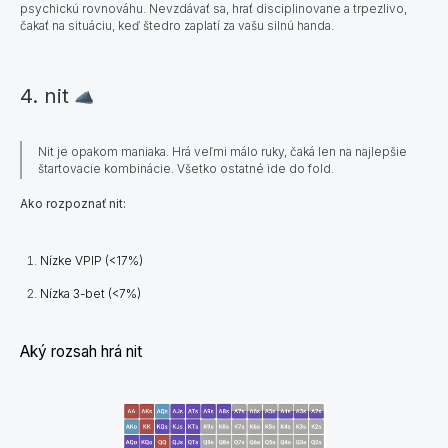
psychickú rovnováhu. Nevzdávať sa, hrať disciplinovane a trpezlivo,
čakať na situáciu, keď štedro zaplatí za vašu silnú handa.
4. nit
Nit je opakom maniaka. Hrá veľmi málo ruky, čaká len na najlepšie
štartovacie kombinácie. Všetko ostatné ide do fold.
Ako rozpoznať nit:
Nízke VPIP (<17%)
Nízka 3-bet (<7%)
Aký rozsah hrá nit