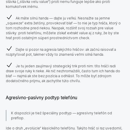
stávka („stávka velu value“) proti nemu funguje lepšie ako proti
komukoľvek inému.
Ak máte silnú handa — dajte ju veľkú. Nesnažte sa jemne
„squeeze“ extra žetóny, provokovať blaf — to nie je typ hráča, ktorý o
tom rozhodne pred riekou. Naopak, rozšíriť svoj rozsah pre value
stávky: proti telefónu, môžete získať extrakt value aj z ruky, že by ste
hrať proti ostatným súperi prostredníctvom check.
Dajte si pozor na agresia takýchto hráčov: ak začnú raisovať a
rozptyľovať pot, takmer vždy to znamená veľmi silná handa.
Je tu jeden zaujímavý strategický trik proti nim: títo hráči radi
draw svoje ruky k rieke. Ak nič nezhromaždili, často turn ich handa do
blaf — najmä ak ste bez pozícia a odhlásil. To môže byť zdrojom
dodatočného príjmu, ak zachytíte túto chvíľu.
Agresívno-pasívny podtyp telefónu
K dispozícii je tiež špeciálny podtyp — agresívny telefón od
preflop.
Ide o druh „evolúcie“ klasického telefónu. Takýto hráč si raz uvedomil,