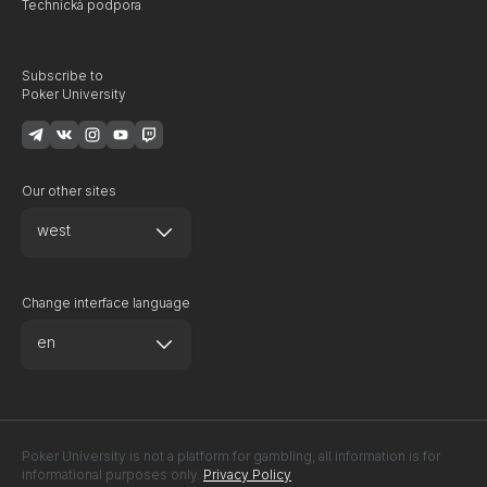
Technická podpora
Subscribe to
Poker University
Our other sites
west
Change interface language
en
Poker University is not a platform for gambling, all information is for
informational purposes only.
Privacy Policy