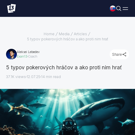
Home
Media
Articles
5 typov pokerových hráčov a ako proti nim hrať
Aleksei Lebedev
Share
Exan13
Coach
5 typov pokerových hráčov a ako proti nim hrať
37.1K views
12.07.25
14
min read