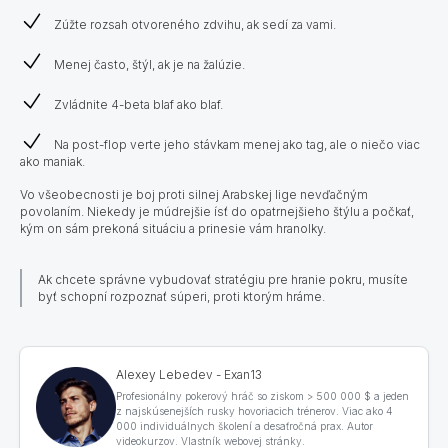
Zúžte rozsah otvoreného zdvihu, ak sedí za vami.
Menej často, štýl, ak je na žalúzie.
Zvládnite 4-beta blaf ako blaf.
Na post-flop verte jeho stávkam menej ako tag, ale o niečo viac
ako maniak.
Vo všeobecnosti je boj proti silnej Arabskej lige nevďačným
povolaním. Niekedy je múdrejšie ísť do opatrnejšieho štýlu a počkať,
kým on sám prekoná situáciu a prinesie vám hranolky.
Ak chcete správne vybudovať stratégiu pre hranie pokru, musíte
byť schopní rozpoznať súperi, proti ktorým hráme.
Alexey Lebedev - Exan13
Profesionálny pokerový hráč so ziskom > 500 000 $ a jeden
z najskúsenejších rusky hovoriacich trénerov. Viac ako 4
000 individuálnych školení a desaťročná prax. Autor
videokurzov. Vlastník webovej stránky.