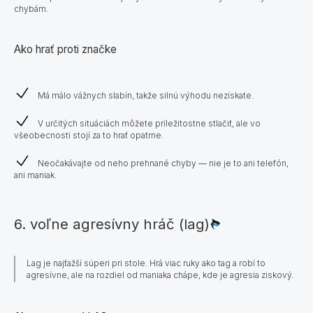
chybám.
Ako hrať proti značke
Má málo vážnych slabín, takže silnú výhodu nezískate.
V určitých situáciách môžete príležitostne stlačiť, ale vo
všeobecnosti stojí za to hrať opatrne.
Neočakávajte od neho prehnané chyby — nie je to ani telefón,
ani maniak.
6. voľne agresívny hráč (lag)
Lag je najťažší súperi pri stole. Hrá viac ruky ako tag a robí to
agresívne, ale na rozdiel od maniaka chápe, kde je agresia ziskový.