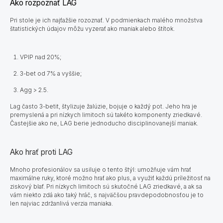
Ako rozpoznať LAG
Pri stole je ich najťažšie rozoznať. V podmienkach malého množstva
štatistických údajov môžu vyzerať ako maniak alebo štítok.
VPIP nad 20%;
3-bet od 7% a vyššie;
Agg > 2.5.
Lag často 3-betit, štylizuje žalúzie, bojuje o každý pot. Jeho hra je
premyslená a pri nízkych limitoch sú takéto komponenty zriedkavé.
Častejšie ako ne, LAG berie jednoducho disciplinovanejší maniak.
Ako hrať proti LAG
Mnoho profesionálov sa usiluje o tento štýl: umožňuje vám hrať
maximálne ruky, ktoré možno hrať ako plus, a využiť každú príležitosť na
ziskový blaf. Pri nízkych limitoch sú skutočné LAG zriedkavé, a ak sa
vám niekto zdá ako taký hráč, s najväčšou pravdepodobnosťou je to
len najviac zdržanlivá verzia maniaka.