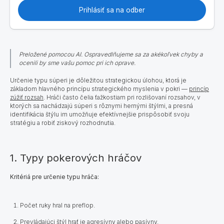
Prihlásiť sa na odber
Preložené pomocou AI. Ospravedlňujeme sa za akékoľvek chyby a
ocenili by sme vašu pomoc pri ich oprave.
Určenie typu súperi je dôležitou strategickou úlohou, ktorá je
základom hlavného princípu strategického myslenia v pokri —
princíp
zúžiť rozsah
. Hráči často čelia ťažkostiam pri rozlišovaní rozsahov, v
ktorých sa nachádzajú súperi s rôznymi hernými štýlmi, a presná
identifikácia štýlu im umožňuje efektívnejšie prispôsobiť svoju
stratégiu a robiť ziskový rozhodnutia.
1. Typy pokerových hráčov
Kritériá pre určenie typu hráča:
Počet ruky hral na preflop.
Prevládajúci štýl hrať je agresívny alebo pasívny.