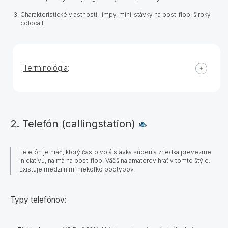
Charakteristické vlastnosti: limpy, mini-stávky na post-flop, široký
coldcall.
Terminológia
:
2. Telefón (callingstation)
Telefón je hráč, ktorý často volá stávka súperi a zriedka prevezme
iniciatívu, najmä na post-flop. Väčšina amatérov hrať v tomto štýle.
Existuje medzi nimi niekoľko podtypov.
Typy telefónov: