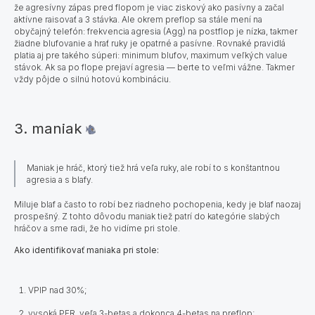
že agresívny zápas pred flopom je viac ziskový ako pasívny a začal
aktívne raisovať a 3 stávka. Ale okrem preflop sa stále mení na
obyčajný telefón: frekvencia agresia (Agg) na postflop je nízka, takmer
žiadne blufovanie a hrať ruky je opatrné a pasívne. Rovnaké pravidlá
platia aj pre takého súperi: minimum blufov, maximum veľkých value
stávok. Ak sa po flope prejaví agresia — berte to veľmi vážne. Takmer
vždy pôjde o silnú hotovú kombináciu.
3. maniak
Maniak je hráč, ktorý tiež hrá veľa ruky, ale robí to s konštantnou
agresia a s blafy.
Miluje blaf a často to robí bez riadneho pochopenia, kedy je blaf naozaj
prospešný. Z tohto dôvodu maniak tiež patrí do kategórie slabých
hráčov a sme radi, že ho vidíme pri stole.
Ako identifikovať maniaka pri stole:
VPIP nad 30%;
vysoká PFR, veľa 3-betas a dokonca 4-betas na preflop;