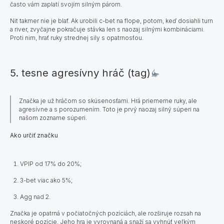
často vám zaplatí svojím silným párom.
Nit takmer nie je blaf. Ak urobili c-bet na flope, potom, keď dosiahli turn
a river, zvyčajne pokračuje stávka len s naozaj silnými kombináciami.
Proti nim, hrať ruky strednej sily s opatrnosťou.
5. tesne agresívny hráč (tag)
Značka je už hráčom so skúsenosťami. Hrá priemerne ruky, ale
agresívne a s porozumením. Toto je prvý naozaj silný súperi na
našom zozname súperi.
​​​​Ako určiť značku
VPIP od 17% do 20%;
3-bet viac ako 5%;
Agg nad 2.
Značka je opatrná v počiatočných pozíciách, ale rozširuje rozsah na
neskoré pozície. Jeho hra je vyrovnaná a snaží sa vyhnúť veľkým