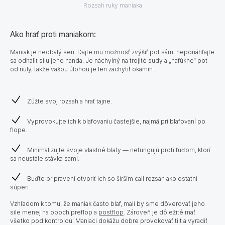
Rozsah ruky maniaka
Ako hrať proti maniakom:
Maniak je nedbalý sen. Dajte mu možnosť zvýšiť pot sám, neponáhľajte
sa odhaliť silu jeho handa. Je náchylný na trojité sudy a „nafúkne“ pot
od nuly, takže vašou úlohou je len zachytiť okamih.
Zúžte svoj rozsah a hrať tajne.
Vyprovokujte ich k blafovaniu častejšie, najmä pri blafovaní po
flope.
Minimalizujte svoje vlastné blafy — nefungujú proti ľuďom, ktorí
sa neustále stávka sami.
Buďte pripravení otvoriť ich so širším call rozsah ako ostatní
súperi.
Vzhľadom k tomu, že maniak často blaf, mali by sme dôverovať jeho
sile menej na oboch preflop a
postflop
. Zároveň je dôležité mať
všetko pod kontrolou. Maniaci dokážu dobre provokovať tilt a vyradiť