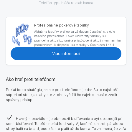
Telefón typu hráča rozsah handa
Profesionálne pokerové tabuľky
Aktuálne tabuľky preflop sú základom
úspešnej stratégie
každého profesionála. Poker University tabuľky sú
pravidelne aktualizované a prispôsobené aktuálnym herným
podmienkam. K dispozícii sú tabuľky v úrovniach 1 až 4.
Viac informácií
Ako hrať proti telefónom
Pokiaľ ide o stratégiu, hranie proti telefónom je dar. Sú to najslabší
súperi pri stole, ale aby ste z toho vyťažili čo najviac, musíte zvoliť
správny prístup.
Hlavným pravidlom je obmedziť bluffovanie a byť opatrnejší pri
semi-bluffovaní. Telefón nerád fold karty. Aj keď má len tretí pár alebo
slabý trafiť na board, bude často platiť až do konca. To znamená, že vaša