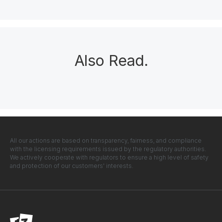
Also Read
.
All our actions are based on transparency, fairness, and compliance
with the licensing requirements issued by the regulatory authorities.
We actively cooperate with regulators to ensure a high level of safety
and protection of our customers' interests.