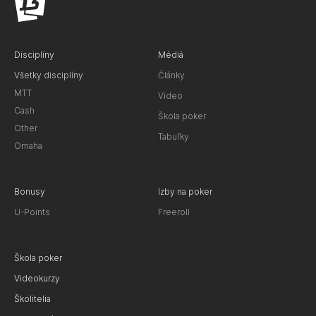
Disciplíny
Médiá
Všetky disciplíny
Články
MTT
Video
Cash
Škola poker
Other
Tabuľky
Omaha
Bonusy
Izby na poker
U-Points
Freeroll
Škola poker
Videokurzy
Školitelia