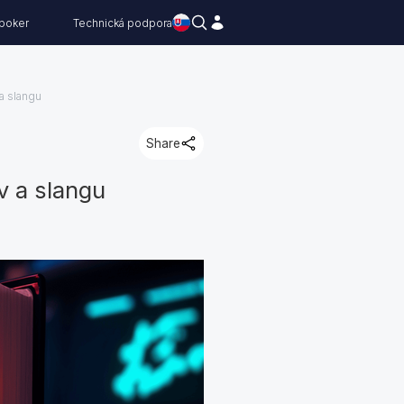
 poker
Technická podpora
a slangu
Share
v a slangu