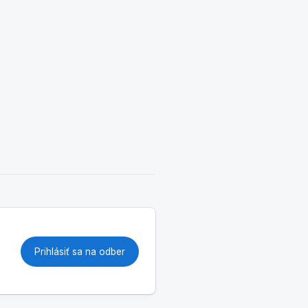
Prihlásiť sa na odber