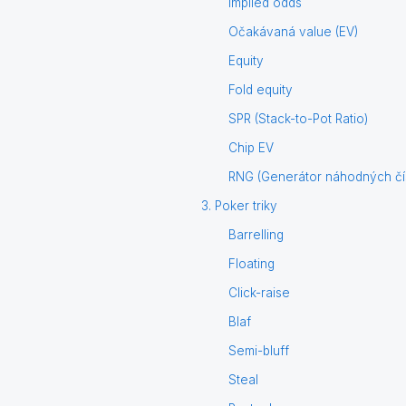
Implied odds
Očakávaná value (EV)
Equity
Fold equity
SPR (Stack-to-Pot Ratio)
Chip EV
RNG (Generátor náhodných čí
3. Poker triky
Barrelling
Floating
Click-raise
Blaf
Semi-bluff
Steal