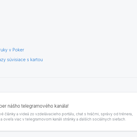
uky v Poker
zy súvisiace s kartou
dber nášho telegramového kanála!
é články a videá zo vzdelávacieho portálu, chat s hráčmi, správy od trénera,
a oveľa viac v telegramovom kanáli stránky a ďalších sociálnych sieťach.