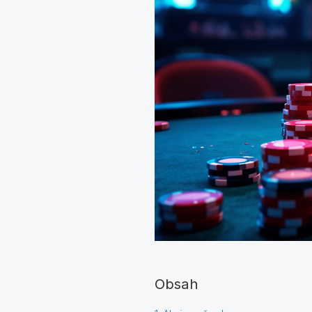
Obsah