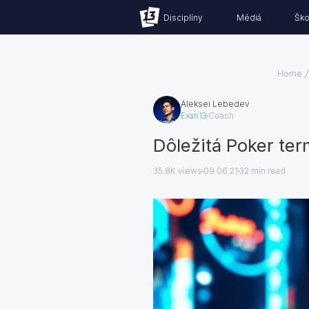
Disciplíny
Médiá
Ško
Home
Aleksei Lebedev
Exan13
Coach
Dôležitá Poker ter
35.8K views
09.06.21
32
min read