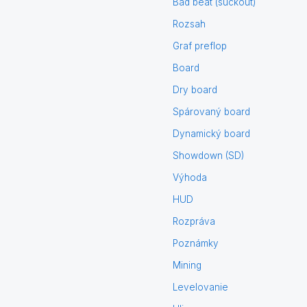
Bad beat (suckout)
Rozsah
Graf preflop
Board
Dry board
Spárovaný board
Dynamický board
Showdown (SD)
Výhoda
HUD
Rozpráva
Poznámky
Mining
Levelovanie