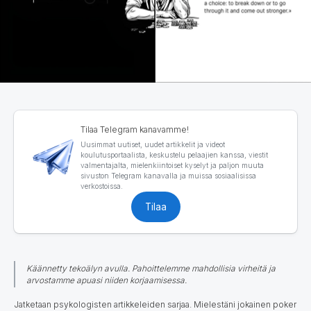
Tilaa Telegram kanavamme!
Uusimmat uutiset, uudet artikkelit ja videot
koulutusportaalista, keskustelu pelaajien kanssa, viestit
valmentajalta, mielenkiintoiset kyselyt ja paljon muuta
sivuston Telegram kanavalla ja muissa sosiaalisissa
verkostoissa.
Tilaa
Käännetty tekoälyn avulla. Pahoittelemme mahdollisia virheitä ja
arvostamme apuasi niiden korjaamisessa.
Jatketaan psykologisten artikkeleiden sarjaa. Mielestäni jokainen poker