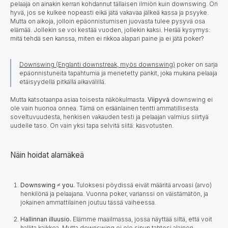
pelaaja on ainakin kerran kohdannut tällaisen ilmiön kuin downswing. On
hyvä, jos se kulkee nopeasti eikä jätä vakavaa jälkeä kassa ja psyyke.
Mutta on aikoja, jolloin epäonnistumisen juovasta tulee pysyvä osa
elämää. Jollekin se voi kestää vuoden, jollekin kaksi. Herää kysymys:
mitä tehdä sen kanssa, miten ei rikkoa alapari paine ja ei jätä poker?
Downswing (Englanti downstreak, myös downswing)
poker on sarja
epäonnistuneita tapahtumia ja menetetty pankit, joka mukana pelaaja
etäisyydellä pitkällä aikavälillä.
Mutta katsotaanpa asiaa toisesta näkökulmasta.
Viipyvä
downswing ei
ole vain huonoa onnea. Tämä on eräänlainen tentti ammatillisesta
soveltuvuudesta, henkisen vakauden testi ja pelaajan valmius siirtyä
uudelle taso. On vain yksi tapa selvitä siitä: kasvotusten.
Näin hoidat alamäkeä
Downswing ≠ you.
Tuloksesi pöydissä eivät määritä arvoasi (arvo)
henkilönä ja pelaajana. Vuonna poker, varianssi on väistämätön, ja
jokainen ammattilainen joutuu tässä vaiheessa.
Hallinnan illuusio.
Elämme maailmassa, jossa näyttää siltä, että voit
hallita kaikkea. Mutta downswing ei ole sinun tahtosi alainen.