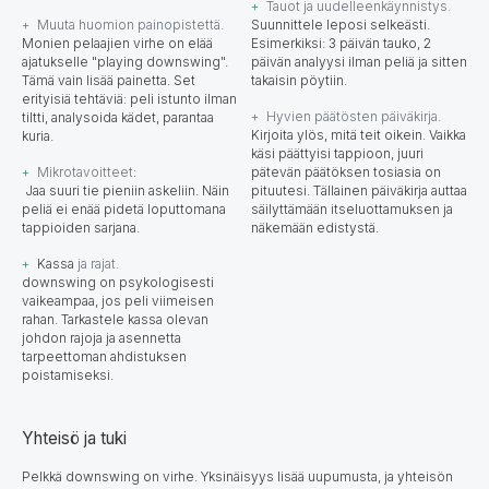
Tauot ja uudelleenkäynnistys.
Muuta huomion painopistettä.
Suunnittele leposi selkeästi.
Monien pelaajien virhe on elää
Esimerkiksi: 3 päivän tauko, 2
ajatukselle "playing downswing".
päivän analyysi ilman peliä ja sitten
Tämä vain lisää painetta. Set
takaisin pöytiin.
erityisiä tehtäviä: peli istunto ilman
Hyvien päätösten päiväkirja.
tiltti, analysoida kädet, parantaa
Kirjoita ylös, mitä teit oikein. Vaikka
kuria.
käsi päättyisi tappioon, juuri
Mikrotavoitteet
:
pätevän päätöksen tosiasia on
Jaa suuri tie pieniin askeliin. Näin
pituutesi. Tällainen päiväkirja auttaa
peliä ei enää pidetä loputtomana
säilyttämään itseluottamuksen ja
tappioiden sarjana.
näkemään edistystä.
Kassa
ja rajat.
downswing
on psykologisesti
vaikeampaa, jos peli viimeisen
rahan. Tarkastele kassa olevan
johdon rajoja ja asennetta
tarpeettoman ahdistuksen
poistamiseksi.
Yhteisö ja tuki
Pelkkä downswing on virhe. Yksinäisyys lisää uupumusta, ja yhteisön