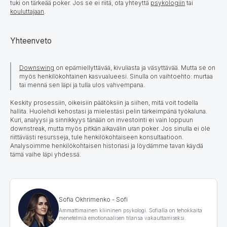
tuki on tärkeää poker. Jos se ei riitä, ota yhteyttä
psykologiin
tai
kouluttajaan
.
Yhteenveto
Downswing
on epämiellyttävää, kivuliasta ja väsyttävää. Mutta se on
myös henkilökohtainen kasvualueesi. Sinulla on vaihtoehto: murtaa
tai mennä sen läpi ja tulla ulos vahvempana.
Keskity prosessiin, oikeisiin päätöksiin ja siihen, mitä voit todella
hallita. Huolehdi kehostasi ja mielestäsi pelin tärkeimpänä työkaluna.
Kuri, analyysi ja sinnikkyys tänään on investointi ei vain loppuun
downstreak, mutta myös pitkän aikavälin uran poker. Jos sinulla ei ole
riittävästi resursseja, tule henkilökohtaiseen konsultaatioon.
Analysoimme henkilökohtaisen historiasi ja löydämme tavan käydä
tämä vaihe läpi yhdessä.
Sofia Okhrimenko - Sofi
Ammattimainen kliininen psykologi. Sofialla on tehokkaita
menetelmiä emotionaalisen tilansa vakauttamiseksi.