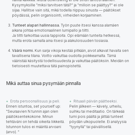
Kysymyksille "miksi tarvitsen tätä?" ja "milloin se päättyy?" ei ole
sijaa. Hallitse vain sitä, mikä todella riippuu sinusta — päätökset
pöydässä, pelin organisointi, virheiden korjaaminen.
Tunteet alapari hallinnassa.
Työn puute itsesi kanssa alamäen
aikana johtaa emotionaalinen lumipallo ja tiltti.
Ja tiltti tarkoittaa uusia tappioita. Opi elämään tunteita hetkessä,
mutta erota samalla aina itsesi ja alakuloisuuden tosiasia.
Väärä normi.
Kun sarja vikoja kestää pitkään, aivot alkavat havaita sen
tavallisena tilana. Voitto vaikuttaa oudolta poikkeamalta. Tämä
vääristää käsitystä todellisuudesta ja vaikuttaa päätöksiin. Meidän on
tietoisesti muutettava tätä painopistettä.
Mikä auttaa sinua pysymään pinnalla
Erota persoonallisuus ja peli.
Rituaali päivän päätteeksi.
Ennen istuntoa, set yourself up:
Pelin jälkeen — kävely, urheilu,
"Seuraavien N tunnin ajan olen
suihku tai meditaatio. On tärkeää
päätöksentekokone. Minun
turni pois päältä ja jättää tunteet
tehtäväni on tehdä oikeita liikkeitä.
pöydän ulkopuolelle. Ei analyysia
Istunnon tulos ei määritä arvoani
"tyynyllä" tai päivällisellä.
(arvo). "