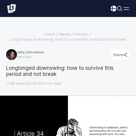
Home
Media
Articles
Longlonged downswing: how to survive this period and not break
Sofia Okhrimenko
Share
Sofi
Coach
Longlonged downswing: how to survive this
period and not break
11.9K views
22.08.25
4
min read