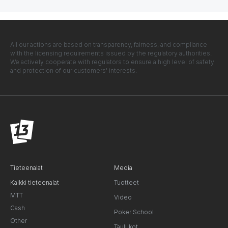
All our actions are based on transparency, fairness, and compliance
with the licensing requirements issued by the regulatory authorities.
We actively cooperate with regulators to ensure a high level of safety
and protection of our customers' interests.
Tieteenalat
Media
Kaikki tieteenalat
Tuotteet
MTT
Video
Cash
Poker School
Other
Taulukot