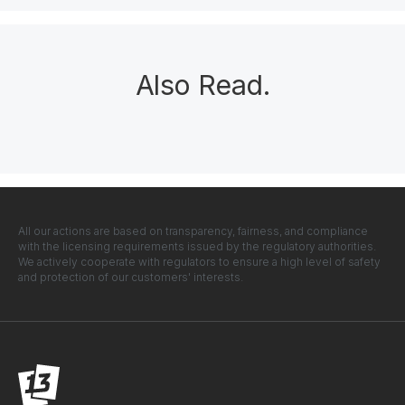
Also Read
.
All our actions are based on transparency, fairness, and compliance
with the licensing requirements issued by the regulatory authorities.
We actively cooperate with regulators to ensure a high level of safety
and protection of our customers' interests.