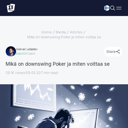
Home
Media
Articles
Mikä on downswing Poker ja miten voittaa se
Aleksei Lebedev
Share
Exan13
Coach
Mikä on downswing Poker ja miten voittaa se
29.1K views
09.05.22
7
min read