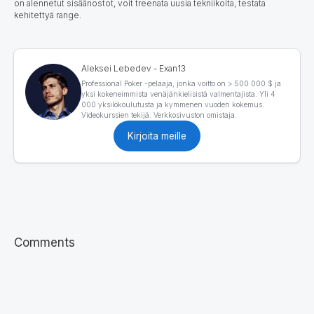
on alennetut sisäänostot, voit treenata uusia tekniikoita, testata
kehitettyä range.
Aleksei Lebedev - Exan13
Professional Poker -pelaaja, jonka voitto on > 500 000 $ ja
yksi kokeneimmista venäjänkielisistä valmentajista. Yli 4
000 yksilökoulutusta ja kymmenen vuoden kokemus.
Videokurssien tekijä. Verkkosivuston omistaja.
Kirjoita meille
Comments