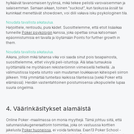
hylkäävät tavanomaisen tyylinsä, mikä tekee pelistä varovaisemman ja
salaisemman. Samaan aikaan, toinen "suckout", kun taskussa ässät tai
kuninkaat menettävät showdown, voi diili vakava isku psykologinen tila.
Noudata tavallista aikataulua.
Harjoittele, rentoudu, pura kädet. Suosittelemme, että etsit lisäaikaa
tunneille
Poker psykologin
kanssa, joka opettaa sinua katsomaan
epäonnistumisia eri tavalla ja löytämään Points for further growth in
them.
Noudata tavallista aikataulua.
Aikana, jolloin mikä tahansa vika voi saada sinut pois tasapainosta,
suosittelemme, ettet viivytä peli-istuntoja. Älä lataa turnauksia
syöttämällä ne myöhäisen rekisteröinnin viimeisellä hetkellä. Ja
välimuistissa lopeta istunto vain muutaman loukkaavan käteispeli siirron
jälkeen. Yritä ymmärtää tunteitasi kaikissa tilanteissa (sekä Poker että
elämässä). Heidän vastentahtoinen poistumisensa ulkopuolelle lupaa
suuria ongelmia.
4. Väärinkäsitykset alamäistä
Online Poker -maailmassa on monia myyttejä. Tämä johtuu siitä, että
satunnaislukugeneraattorin toimintaa, joka on vastuussa korttien
jakelusta
Poker huoneissa
, ei voida tarkistaa. Exan13 Poker School -