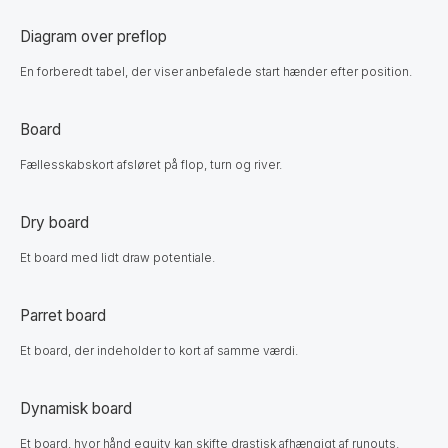
Diagram over preflop
En forberedt tabel, der viser anbefalede start hænder efter position.
Board
Fællesskabskort afsløret på flop, turn og river.
Dry board
Et board med lidt draw potentiale.
Parret board
Et board, der indeholder to kort af samme værdi.
Dynamisk board
Et board, hvor hånd equity kan skifte drastisk afhængigt af runouts.