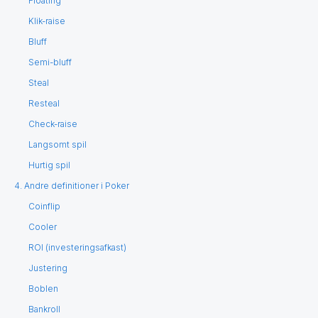
Floating
Klik-raise
Bluff
Semi-bluff
Steal
Resteal
Check-raise
Langsomt spil
Hurtig spil
4. Andre definitioner i Poker
Coinflip
Cooler
ROI (investeringsafkast)
Justering
Boblen
Bankroll