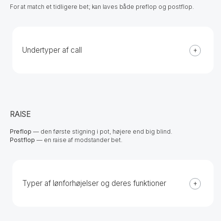
For at match et tidligere bet; kan laves både preflop og postflop.
Undertyper af call
RAISE
Preflop
— den første stigning i pot, højere end big blind.
Postflop
— en raise af modstander bet.
Typer af lønforhøjelser og deres funktioner