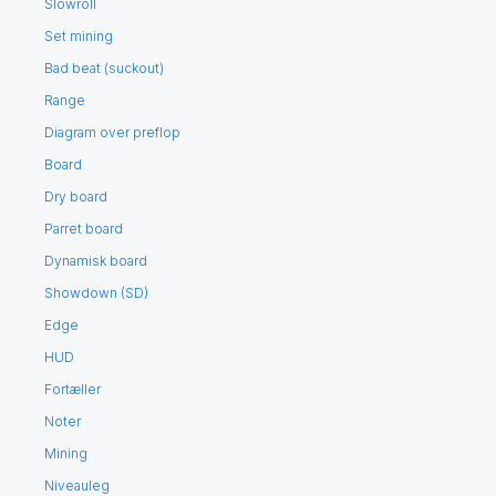
Slowroll
Set mining
Bad beat (suckout)
Range
Diagram over preflop
Board
Dry board
Parret board
Dynamisk board
Showdown (SD)
Edge
HUD
Fortæller
Noter
Mining
Niveauleg