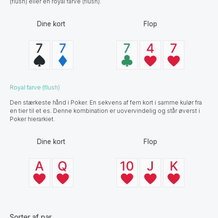
(flush) eller en royal farve (flush).
Dine kort
Flop
Royal farve (flush)
Den stærkeste hånd i Poker. En sekvens af fem kort i samme kulør fra
en tier til et es. Denne kombination er uovervindelig og står øverst i
Poker hierarkiet.
Dine kort
Flop
Sorter af par