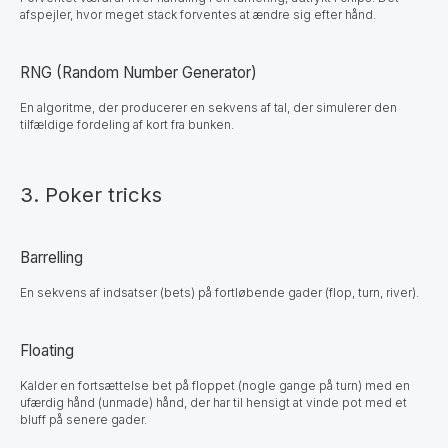
afspejler, hvor meget stack forventes at ændre sig efter hånd.
RNG (Random Number Generator)
En algoritme, der producerer en sekvens af tal, der simulerer den
tilfældige fordeling af kort fra bunken.
3. Poker tricks
Barrelling
En sekvens af indsatser (bets) på fortløbende gader (flop, turn, river).
Floating
Kalder en fortsættelse bet på floppet (nogle gange på turn) med en
ufærdig hånd (unmade) hånd, der har til hensigt at vinde pot med et
bluff på senere gader.