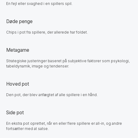
En fejl eller svaghed i en spillers spil.
Døde penge
Chips i pot fra spillere, der allerede har foldet.
Metagame
Strategiske justeringer baseret på subjektive faktorer som psykologi,
tabeldynamik, image og tendenser.
Hoved pot
Den pot, der blev anfægtet af alle spillere i en hånd.
Side pot
En ekstra pot oprettet, når en eller flere spillere er all-in, og andre
fortsætter med at satse.