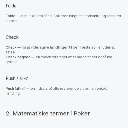
Folde
Folde
— at mucke den hånd. Spilleren nægter at fortsætte og kasserer
kortene.
Check
Check
— for at videregive handlingen til den næste spiller uden at
satse.
Check bagved
— en check foretaget efter modstander også har
tjekket.
Push / all-in
Push (all-in)
— en indsats på alle resterende chips i en enkelt
handling.
2. Matematiske termer i Poker