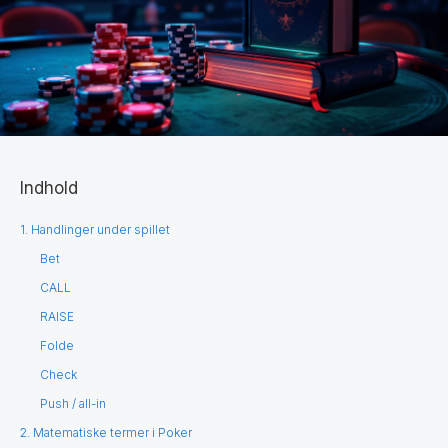
Indhold
1. Handlinger under spillet
Bet
CALL
RAISE
Folde
Check
Push / all-in
2. Matematiske termer i Poker