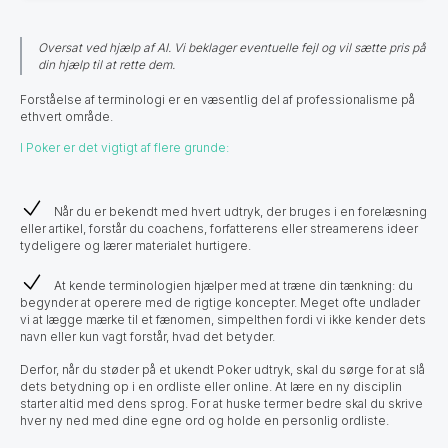
Oversat ved hjælp af AI. Vi beklager eventuelle fejl og vil sætte pris på
din hjælp til at rette dem.
Forståelse af terminologi er en væsentlig del af professionalisme på
ethvert område.
I Poker er det vigtigt af flere grunde:
Når du er bekendt med hvert udtryk, der bruges i en forelæsning
eller artikel, forstår du coachens, forfatterens eller streamerens ideer
tydeligere og lærer materialet hurtigere.
At kende terminologien hjælper med at træne din tænkning: du
begynder at operere med de rigtige koncepter. Meget ofte undlader
vi at lægge mærke til et fænomen, simpelthen fordi vi ikke kender dets
navn eller kun vagt forstår, hvad det betyder.
Derfor, når du støder på et ukendt Poker udtryk, skal du sørge for at slå
dets betydning op i en ordliste eller online. At lære en ny disciplin
starter altid med dens sprog. For at huske termer bedre skal du skrive
hver ny ned med dine egne ord og holde en personlig ordliste.