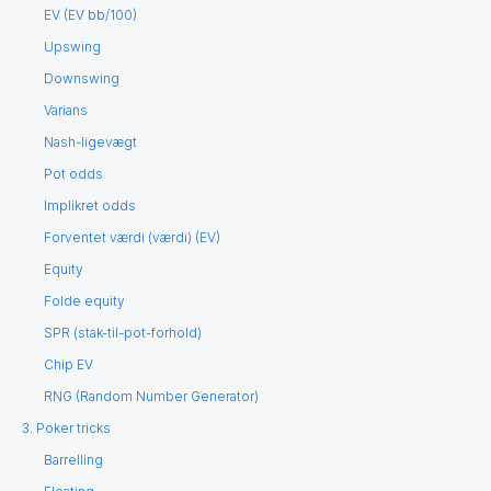
EV (EV bb/100)
Upswing
Downswing
Varians
Nash-ligevægt
Pot odds
Implikret odds
Forventet værdi (værdi) (EV)
Equity
Folde equity
SPR (stak-til-pot-forhold)
Chip EV
RNG (Random Number Generator)
3. Poker tricks
Barrelling