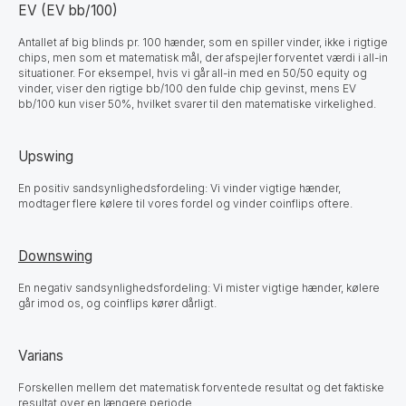
EV (EV bb/100)
Antallet af big blinds pr. 100 hænder, som en spiller vinder, ikke i rigtige
chips, men som et matematisk mål, der afspejler forventet værdi i all-in
situationer. For eksempel, hvis vi går all-in med en 50/50 equity og
vinder, viser den rigtige bb/100 den fulde chip gevinst, mens EV
bb/100 kun viser 50%, hvilket svarer til den matematiske virkelighed.
Upswing
En positiv sandsynlighedsfordeling: Vi vinder vigtige hænder,
modtager flere kølere til vores fordel og vinder coinflips oftere.
Downswing
En negativ sandsynlighedsfordeling: Vi mister vigtige hænder, kølere
går imod os, og coinflips kører dårligt.
Varians
Forskellen mellem det matematisk forventede resultat og det faktiske
resultat over en længere periode.