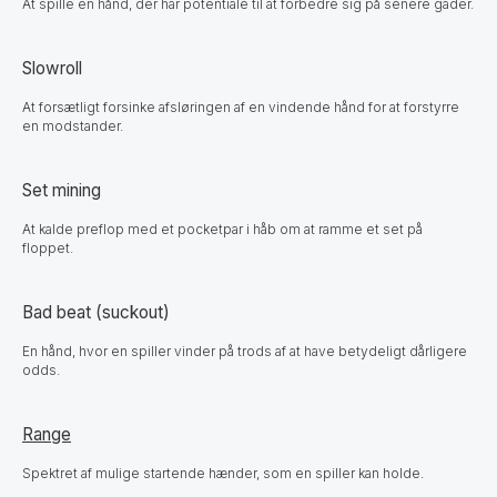
At spille en hånd, der har potentiale til at forbedre sig på senere gader.
Slowroll
At forsætligt forsinke afsløringen af en vindende hånd for at forstyrre
en modstander.
Set mining
At kalde preflop med et pocketpar i håb om at ramme et set på
floppet.
Bad beat (suckout)
En hånd, hvor en spiller vinder på trods af at have betydeligt dårligere
odds.
Range
Spektret af mulige startende hænder, som en spiller kan holde.