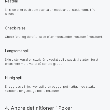
Resteal
En raise eller push som svar på en modstander steal, normalt fra
blinds.
Check-raise
Check først og derefter raise efter modstander indsatser (indsatser).
Langsomt spil
Skjule styrken af en stærk hånd ved at spille passivt i starten, for at
ekstrahere mere værdi på senere gader.
Hurtig spil
En aggressiv linje, hvor spilleren bygger pot hurtigt med stærke
hænder eller gunstige board teksturer.
4. Andre definitioner i Poker