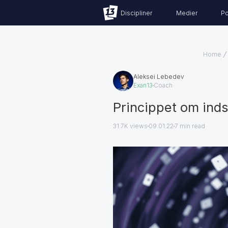
Discipliner
Medier
Po
Home
Aleksei Lebedev
Exan13
Coach
Princippet om inds
31.7K views
09.01.22
7
min read