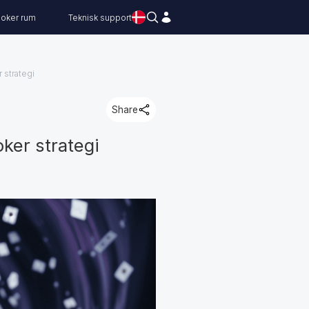
oker rum
Teknisk support
 strategi
Share
ker strategi