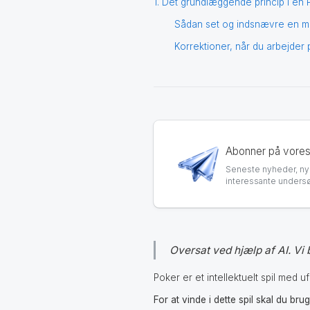
1. Det grundlæggende princip i en 
Sådan set og indsnævre en 
Korrektioner, når du arbejder
Abonner på vores
Seneste nyheder, nye
interessante unders
Oversat ved hjælp af AI. Vi b
Poker er et intellektuelt spil med
For at vinde i dette spil skal du b