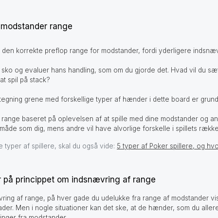
n modstander range
 den korrekte preflop range for modstander, fordi yderligere indsnæv
r sko og evaluer hans handling, som om du gjorde det. Hvad vil du s
at spil på stack?
egning grene med forskellige typer af hænder i dette board er grundl
 range baseret på oplevelsen af at spille med dine modstander og ana
måde som dig, mens andre vil have alvorlige forskelle i spillets rækk
re typer af spillere, skal du også vide:
5 typer af Poker spillere, og h
er på princippet om indsnævring af range
vring af range, på hver gade du udelukke fra range af modstander v
der. Men i nogle situationer kan det ske, at de hænder, som du allere
inger fra modstander.