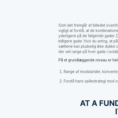
Som det fremgår af billedet ovenfo
vigtigt at forstå, at de kombination
yderligere på de følgende gader.
tidligere gade. Hvis du antog, at 
sættene kan pludselig ikke dukke o
der set range på hver gade i isolati
På et grundlæggende niveau er hele
Range af modstander, konverteret
Forstå hans spillestrategi mod 