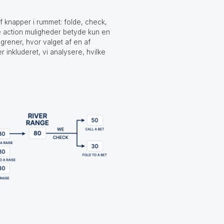
af knapper i rummet: folde, check,
 de action muligheder betyde kun en
grener, hvor valget af en af
 inkluderet, vi analysere, hvilke