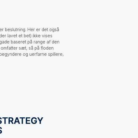
er beslutning. Her er det også
der lavet et bet) ikke vises
 gade baseret på range af den
 omfatter sæt, så på floden
ybegyndere og uerfarne spillere,