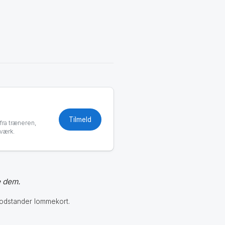
Tilmeld
fra træneren,
tværk.
e dem.
 modstander lommekort.