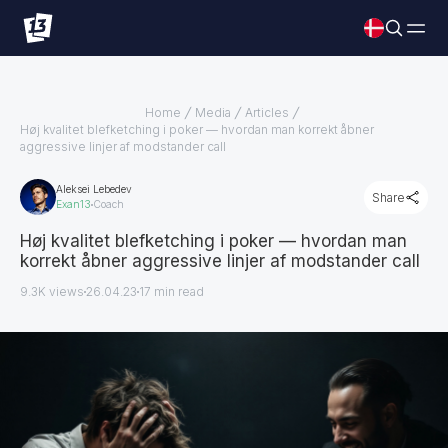
Home
Media
Articles
Høj kvalitet blefketching i poker — hvordan man korrekt åbner
aggressive linjer af modstander call
Aleksei Lebedev
Share
Exan13
Coach
Høj kvalitet blefketching i poker — hvordan man
korrekt åbner aggressive linjer af modstander call
9.3K views
26.04.23
17
min read