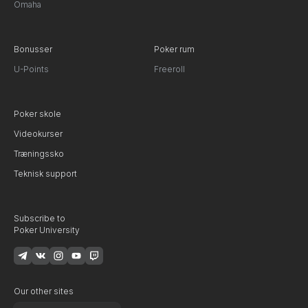
Omaha
Bonusser
Poker rum
U-Points
Freeroll
Poker skole
Videokurser
Træningssko
Teknisk support
Subscribe to
Poker University
Our other sites