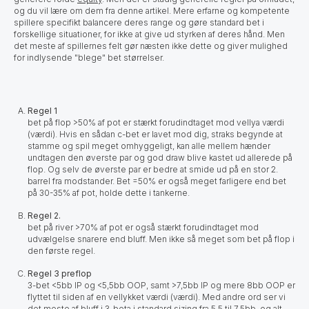
og du vil lære om dem fra denne artikel. Mere erfarne og kompetente
spillere specifikt balancere deres range og gøre standard bet i
forskellige situationer, for ikke at give ud styrken af deres hånd. Men
det meste af spillernes felt gør næsten ikke dette og giver mulighed
for indlysende "blege" bet størrelser.
Regel 1
bet på flop >50% af pot er stærkt forudindtaget mod vellya værdi
(værdi). Hvis en sådan c-bet er lavet mod dig, straks begynde at
stamme og spil meget omhyggeligt, kan alle mellem hænder
undtagen den øverste par og god draw blive kastet ud allerede på
flop. Og selv de øverste par er bedre at smide ud på en stor 2.
barrel fra modstander. Bet =50% er også meget farligere end bet
på 30-35% af pot, holde dette i tankerne.
Regel 2.
bet på river >70% af pot er også stærkt forudindtaget mod
udvælgelse snarere end bluff. Men ikke så meget som bet på flop i
den første regel.
Regel 3 preflop
3-bet <5bb IP og <5,5bb OOP, samt >7,5bb IP og mere 8bb OOP er
flyttet til siden af en vellykket værdi (værdi). Med andre ord ser vi
det meste af bluff i 3-beta i standard sizing fra 5,5 til 7,5bb, og alt,