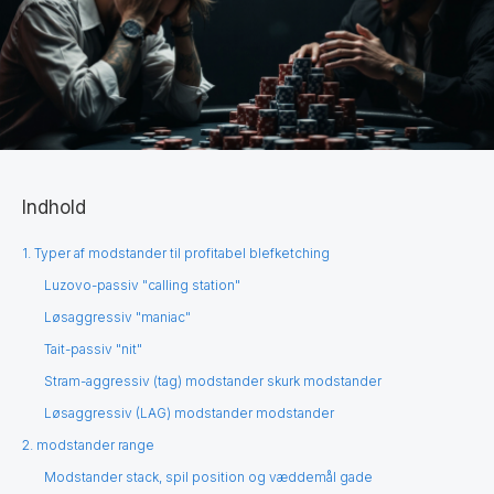
Indhold
1. Typer af modstander til profitabel blefketching
Luzovo-passiv "calling station"
Løsaggressiv "maniac"
Tait-passiv "nit"
Stram-aggressiv (tag) modstander skurk modstander
Løsaggressiv (LAG) modstander modstander
2. modstander range
Modstander stack, spil position og væddemål gade