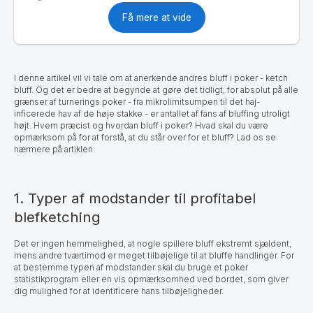
Få mere at vide
I denne artikel vil vi tale om at anerkende andres bluff i poker - ketch
bluff. Og det er bedre at begynde at gøre det tidligt, for absolut på alle
grænser af turnerings poker - fra mikrolimitsumpen til det haj-
inficerede hav af de høje stakke - er antallet af fans af bluffing utroligt
højt. Hvem præcist og hvordan bluff i poker? Hvad skal du være
opmærksom på for at forstå, at du står over for et bluff? Lad os se
nærmere på artiklen.
1. Typer af modstander til profitabel
blefketching
Det er ingen hemmelighed, at nogle spillere bluff ekstremt sjældent,
mens andre tværtimod er meget tilbøjelige til at bluffe handlinger. For
at bestemme typen af modstander skal du bruge et poker
statistikprogram eller en vis opmærksomhed ved bordet, som giver
dig mulighed for at identificere hans tilbøjeligheder.