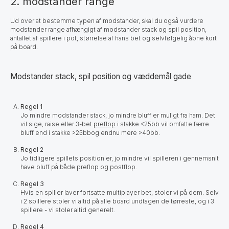
2. modstander range
Ud over at bestemme typen af modstander, skal du også vurdere
modstander range afhængigt af modstander stack og spil position,
antallet af spillere i pot, størrelse af hans bet og selvfølgelig åbne kort
på board.
Modstander stack, spil position og væddemål gade
Regel 1
Jo mindre modstander stack, jo mindre bluff er muligt fra ham. Det
vil sige, raise eller 3-bet
preflop
i stakke <25bb vil omfatte færre
bluff end i stakke >25bbog endnu mere >40bb.
Regel 2
Jo tidligere spillets position er, jo mindre vil spilleren i gennemsnit
have bluff på både preflop og postflop.
Regel 3
Hvis en spiller laver fortsatte multiplayer bet, stoler vi på dem. Selv
i 2 spillere stoler vi altid på alle board undtagen de tørreste, og i 3
spillere - vi stoler altid generelt.
Regel 4