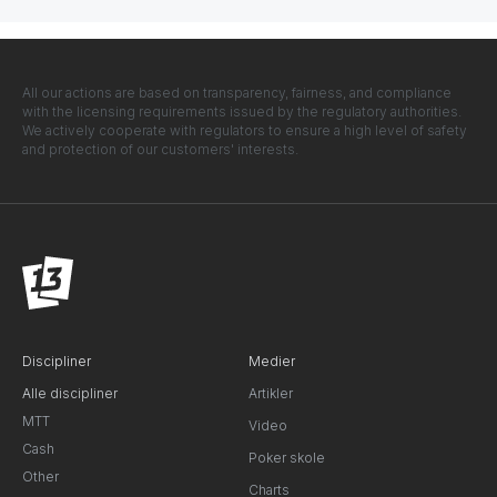
All our actions are based on transparency, fairness, and compliance
with the licensing requirements issued by the regulatory authorities.
We actively cooperate with regulators to ensure a high level of safety
and protection of our customers' interests.
Discipliner
Medier
Alle discipliner
Artikler
MTT
Video
Cash
Poker skole
Other
Charts