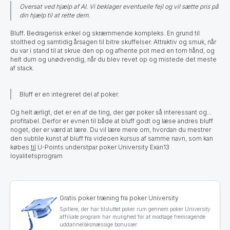
Oversat ved hjælp af AI. Vi beklager eventuelle fejl og vil sætte pris på
din hjælp til at rette dem.
Bluff
.
Bedragerisk enkel og skræmmende kompleks. En grund til
stolthed og samtidig årsagen til bitre skuffelser. Attraktiv og smuk, når
du var i stand til at skrue den op og afhente pot med en tom hånd, og
helt dum og unødvendig, når du blev revet op og mistede det meste
af stack.
Bluff er en integreret del af poker.
Og helt ærligt, det er en af de ting, der gør poker så interessant og...
profitabel. Derfor er evnen til både at bluff godt og læse andres bluff
noget, der er værd at lære. Du vil lære mere om, hvordan du mestrer
den subtile kunst af bluff fra videoen kursus af samme navn, som kan
købes
til
U-Points understpar poker University Exan13
loyalitetsprogram
Gratis poker træning fra poker University
Spillere, der har tilsluttet poker rum gennem poker University
affiliate program har mulighed for at modtage fremragende
uddannelsesmæssige bonusser.