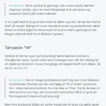
Konklusion:
Mod spillere af galninge, alle vores equity hænder
stigning i styrke, og vi er mere tilbøjelige til at call raises og
indsatser (bets) på midten hænder.
Vi er også nødt til at give ham mere at sætte sig selv, da han kan lide at
bluff så meget. Mange af vores standard tynde og beskyttende værdi
betas er bedre taget til check linjer for at provokere galningens bet.
Meget udbredt bluff mod sådanne spillere.
Tait-passiv "nit"
Spillere af denne type spil betydeligt færre hænder end de to
foregående typer, og bet eller raise foretages kun, når de virkelig har
en stærk kombination. Deres forsigtige stil nægter bluff som sådan. Så
de er
ikke BLUFF
.
Konklusion:
Det er meget profitabel at bluff dig selv mod sådanne
modstander. Normalt spil de ved hjælp af "fit or folde" systemet,
dvs. straks kassere kortene, hvis de ikke er i flop. Og da de ikke vil
ofte komme ind i flop, bet mod dem med enten hånd vil give en
fremragende fortjeneste på lang sigt.
Men hvis pludselig sådan en spiller begynder at raise og sætte gade