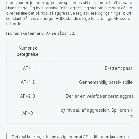
modstander: jo mere aggressiv spillerens stil er, jo mere bluff vil være
i hans range. Og hvis passive "nits" og "calling station" sjældent går ud
over en lille bet på flop, så aggressive reg spillere og "galninge" bluff
konstant. Så hvis du bruger
HUD
, skal du sørge for at bringe AF-scoren
til bordet.
I numeriske termer vil AF se sådan ud:
Numerisk
V
betegnelse
AF<1
Ekstremt passiv sp
AF=1-2
Gennemsnitlig passiv spiller. M
AF=2-3
Der er en velafbalanceret aggression
Højt niveau af aggression. Spilleren kan l
AF>3
hvor
Det skal huskes, at for nøjagtigheden af AF-indikatoren kræves en