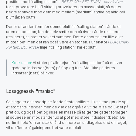
position mod "calling station"
–
BET FLOP – BET TURN – check river –
for at provokere bluff virkelig provokerer en masse bluff, så det er
bedre at snyde mod dem med mellem (medium) styrke og altid call
bluff (åben bluff)
Der er en anden form for denne bluff fra "calling station": når de er
uden en position, kan de selv sætte den på river, når de realisere
(realisere), at intet er vokset sammen. Dette er normalt en lille eller
midten bet, men det kan også være en stor en. I Chek-Kol
FLOP, Chek-
Kol turn, BET RIVER
linje, "calling station" har et bluff!
Konklusion:
Vi stoler på alle rejser fra "calling station" på enhver
gade og indsatser (bets) på flop og turn. Stol ikke på deres
indsatser (bets) på river.
Løsaggressiv "maniac"
Galninge er en hovedpine for de fleste spillere. Ikke alene gør de spil
et stort antal hænder, men de gør det også aktivt: de raise og 3-bet
på
preflop
, og også bet og raise en masse på følgende gader, forsøger
at squeeze en modstander ud af pot med store indsatser (bets). Da i
no-limit hold 'em en stærk hånd er mere en undtagelse end en regel,
vil de fleste af galningens bet være et bluff.