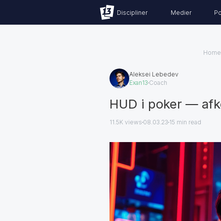
Discipliner
Medier
Po
Home
Aleksei Lebedev
Exan13
Coach
HUD i poker — afkod
11.5K views
08.03.23
15
min read