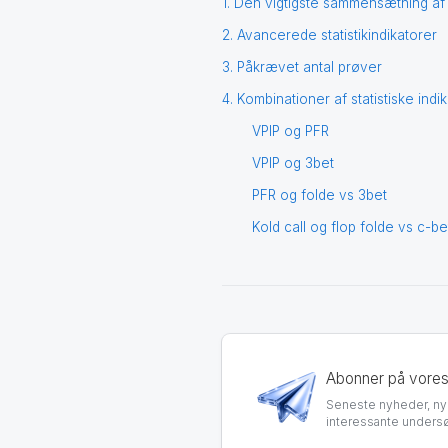
1. Den vigtigste sammensætning af
2. Avancerede statistikindikatorer
3. Påkrævet antal prøver
4. Kombinationer af statistiske indi
VPIP og PFR
VPIP og 3bet
PFR og folde vs 3bet
Kold call og flop folde vs c-be
Abonner på vores
Seneste nyheder, nye
interessante unders