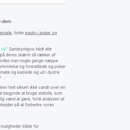
e dem.
tematik
, folde
equity i poker og
 tal?
Sandsynligvis faldt alle
 på deres skærm så rækker af
 hvilke man nogle gange næppe
ortvivlelse og forestillede sig poker
matik og kastede sig ud i dystre
!"
en helt sikkert ikke vandt over en
 at begynde at bruge statistik, som
lig værd at gøre, fordi analysen af
arbejder på at forbedre vores
e muligheder både for