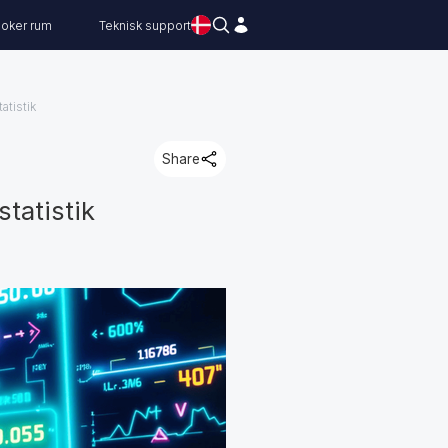
oker rum
Teknisk support
atistik
Share
statistik