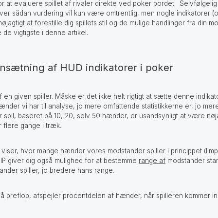
at evaluere spillet af rivaler direkte ved poker bordet. Selvfølgelig
er sådan vurdering vil kun være omtrentlig, men nogle indikatorer (o
øjagtigt at forestille dig spillets stil og de mulige handlinger fra din m
 de vigtigste i denne artikel.
nsætning af HUD indikatorer i poker
 en given spiller. Måske er det ikke helt rigtigt at sætte denne indika
 hænder vi har til analyse, jo mere omfattende statistikkerne er, jo me
 spil, baseret på 10, 20, selv 50 hænder, er usandsynligt at være nøj
 flere gange i træk.
t" viser, hvor mange hænder vores modstander spiller i princippet (limpe
 VPIP giver dig også mulighed for at bestemme
range af
modstander star
tander spiller, jo bredere hans range.
 på preflop, afspejler procentdelen af hænder, når spilleren kommer ind 