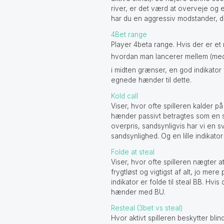
river, er det værd at overveje og 
har du en aggressiv modstander, der 
4Bet range
Player 4beta range. Hvis der er et
hvordan man lancerer mellem (me
i midten grænser, en god indikator
egnede hænder til dette.
Kold call
Viser, hvor ofte spilleren kalder på
hænder passivt betragtes som en sva
overpris, sandsynligvis har vi en sv
sandsynlighed. Og en lille indikator
Folde at steal
Viser, hvor ofte spilleren nægter a
frygtløst og vigtigst af alt, jo mer
indikator er folde til steal BB. Hvi
hænder med BU.
Resteal (3bet vs steal)
Hvor aktivt spilleren beskytter bli