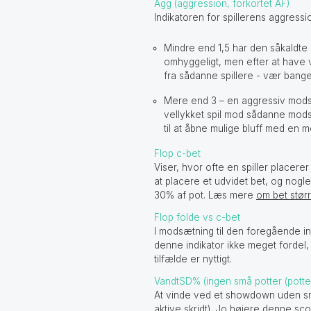
Agg (aggression, forkortet AF)
Indikatoren for spillerens aggress
Mindre end 1,5 har den såkaldte "
omhyggeligt, men efter at have v
fra sådanne spillere - vær bange
Mere end 3 – en aggressiv modsta
vellykket spil mod sådanne modsta
til at åbne mulige bluff med en 
Flop c-bet
Viser, hvor ofte en spiller placere
at placere et udvidet bet, og nogle
30% af pot.
Læs mere
om bet stør
Flop folde vs c-bet
I modsætning til den foregående indi
denne indikator ikke meget fordel, 
tilfælde er nyttigt.
VandtSD% (ingen små potter (pott
At vinde ved et showdown uden små 
aktive skridt). Jo højere denne sco