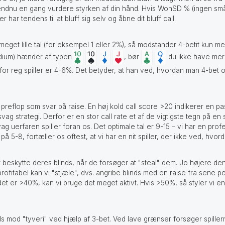
endnu en gang vurdere styrken af din hånd. Hvis WonSD % (ingen små 
har tendens til at bluff sig selv og åbne dit bluff call.
 meget lille tal (for eksempel 1 eller 2%), så modstander 4-betit kun 
dium) hænder af typen
, bør
du ikke have mer
 for reg spiller er 4-6%. Det betyder, at han ved, hvordan man 4-bet
 preflop som svar på raise. En høj kold call score >20 indikerer en pass
g strategi. Derfor er en stor call rate et af de vigtigste tegn på en sv
ag uerfaren spiller foran os. Det optimale tal er 9-15 – vi har en prof
 på 5-8, fortæller os oftest, at vi har en nit spiller, der ikke ved, hvo
t beskytte deres blinds, når de forsøger at "steal" dem. Jo højere denn
e profitabel kan vi "stjæle", dvs. angribe blinds med en raise fra sene 
s det er >40%, kan vi bruge det meget aktivt. Hvis >50%, så styler vi e
nds mod "tyveri" ved hjælp af 3-bet. Ved lave grænser forsøger spiller