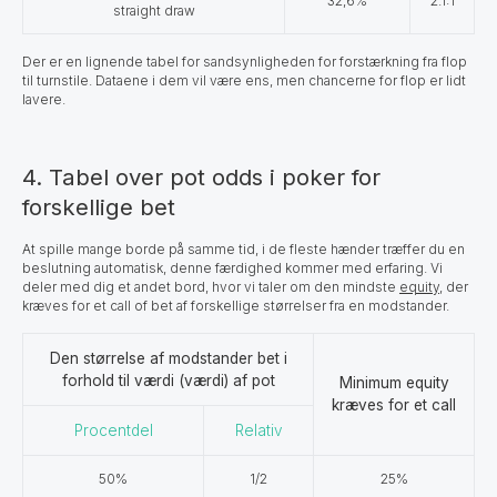
32,6%
2.1:1
straight draw
Der er en lignende tabel for sandsynligheden for forstærkning fra flop
til turnstile. Dataene i dem vil være ens, men chancerne for flop er lidt
lavere.
4. Tabel over pot odds i poker for
forskellige bet
At spille mange borde på samme tid, i de fleste hænder træffer du en
beslutning automatisk, denne færdighed kommer med erfaring. Vi
deler med dig et andet bord, hvor vi taler om den mindste
equity
, der
kræves for et call of bet af forskellige størrelser fra en modstander.
Den størrelse af modstander bet i
forhold til værdi (værdi) af pot
Minimum equity
kræves for et call
Procentdel
Relativ
50%
1/2
25%