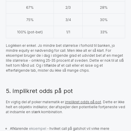
67%
2/3
28%
75%
3/4
30%
100% (pot-bet)
1/1
33%
Logikken er enkel. Jo mindre bet størrelse i forhold til banken, jo
mindre equity er nødvendig for call. Men ikke alt er så klart. For
eksempel bruger de i dag i stigende grad et udvidet bet af en meget
lille størrelse - omkring 25-35 procent af sveden. Dette er nok til at slå
helt tom hånd ud. Og i tilfælde af et call eller et raise og et
efterfølgende tab, mister du ikke så mange chips.
5. implikret odds på pot
En vigtig del af poker matematik er
implikret odds på pot
. Dette er ikke
helt en objektiv indikator, der afspejler den potentielle fortjeneste ved
at indsamle en stærk kombination.
Afklarende
eksempel
- hvilket call på gatshot vil virke mere