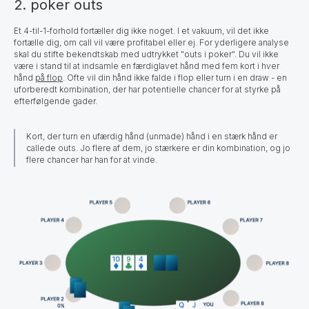
2. poker outs
Et 4-til-1-forhold fortæller dig ikke noget.
I et vakuum, vil det ikke
fortælle dig, om call vil være profitabel eller ej. For yderligere analyse
skal du stifte bekendtskab med udtrykket "outs i poker". Du vil ikke
være i stand til at indsamle en færdiglavet hånd med fem kort i hver
hånd
på flop
. Ofte vil din hånd ikke falde i flop eller turn i en draw - en
uforberedt kombination, der har potentielle chancer for at styrke på
efterfølgende gader.
Kort, der turn en ufærdig hånd (unmade) hånd i en stærk hånd er
callede outs. Jo flere af dem, jo stærkere er din kombination, og jo
flere chancer har han for at vinde.