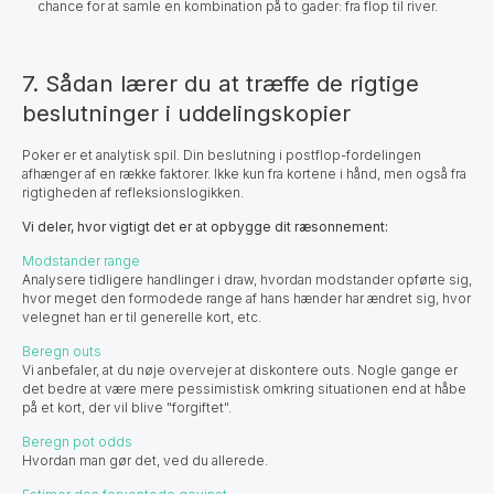
chance for at samle en kombination på to gader: fra flop til river.
7. Sådan lærer du at træffe de rigtige
beslutninger i uddelingskopier
Poker er et analytisk spil. Din beslutning i postflop-fordelingen
afhænger af en række faktorer. Ikke kun fra kortene i hånd, men også fra
rigtigheden af refleksionslogikken.
Vi deler, hvor vigtigt det er at opbygge dit ræsonnement:
Modstander range
Analysere tidligere handlinger i draw, hvordan modstander opførte sig,
hvor meget den formodede range af hans hænder har ændret sig, hvor
velegnet han er til generelle kort, etc.
Beregn outs
Vi anbefaler, at du nøje overvejer at diskontere outs. Nogle gange er
det bedre at være mere pessimistisk omkring situationen end at håbe
på et kort, der vil blive "forgiftet".
Beregn pot odds
Hvordan man gør det, ved du allerede.