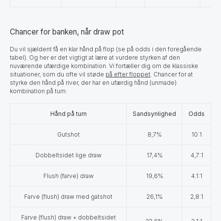
Chancer for banken, når draw pot
Du vil sjældent få en klar hånd på flop (se på odds i den foregående
tabel). Og her er det vigtigt at lære at vurdere styrken af den
nuværende ufærdige kombination. Vi fortæller dig om de klassiske
situationer, som du ofte vil støde
på efter floppet
. Chancer for at
styrke den hånd på river, der har en ufærdig hånd (unmade)
kombination på turn:
Hånd på turn
Sandsynlighed
Odds
Gutshot
8,7%
10:1
Dobbeltsidet lige draw
17,4%
4,7:1
Flush (farve) draw
19,6%
4.1:1
Farve (flush) draw med gatshot
26,1%
2,8:1
Farve (flush) draw + dobbeltsidet