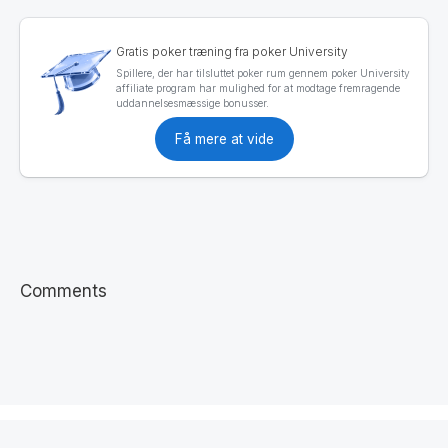
Gratis poker træning fra poker University
Spillere, der har tilsluttet poker rum gennem poker University
affiliate program har mulighed for at modtage fremragende
uddannelsesmæssige bonusser.
Få mere at vide
Comments