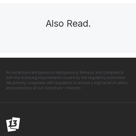
Also Read
.
All our actions are based on transparency, fairness, and compliance
with the licensing requirements issued by the regulatory authorities.
We actively cooperate with regulators to ensure a high level of safety
and protection of our customers' interests.