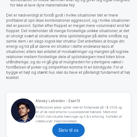
for ikke at lave dyre matematiske fejl.
Det er nødvendigt at forstå godt i hvilke situationer det er mere
profitabel at spil draw kombinationer aggressivt, og i hvilke situationer
det er passivt. Spillet efter floppet er meget mere voluminøst end før
floppet. Det indeholder så mange forskellige unikke situationer, at det
er utroligt svært at strukturere dine spilstrategier på dette område og
samle dem i en slags logisk klar struktur.
Det anbefales at bruge din
energi og tid på at danne en struktur
i dette endeløse kaos af
situationer, ellers kan antallet af modsætninger og manglen på logiske
relationer mellem forskellige dele af spilstrategien med tiden blive
uhåndterlige, og du vil gå glip af muligheden for yderligere vækst i
forståelsen af poker og simpelthen komme til en blindgyde. For at
bygge et højt og stærkt hus skal du have et pålideligt fundament af høj
kvalitet.
Alexey Lebedev - Exan13
Professionel poker spiller med en fortjeneste på >$ 500k og
en af de mest erfarne russisktalende trænere. Mere end
4.000 individuelle træninger og ti års erfaring. Forfatter af
videokurser. Hjemmesideejer.
Skriv til os