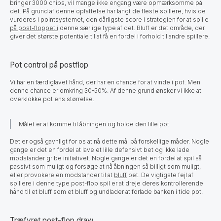
bringer 3000 chips, vil mange ikke engang være opmærksomme på
det. På grund af denne opfattelse har langt de fleste spillere, hvis de
vurderes i pointsystemet, den dårligste score i strategien for at spille
på post-floppet i
denne særlige type af det. Bluff er det område, der
giver det største potentiale til at få en fordel i forhold til andre spillere.
Pot control på postflop
Vi har en færdiglavet hånd, der har en chance for at vinde i pot. Men
denne chance er omkring 30-50%. Af denne grund ønsker vi ikke at
overklokke pot ens størrelse.
Målet er at komme til åbningen og holde den lille pot
Det er også gavnligt for os at nå dette mål på forskellige måder. Nogle
gange er det en fordel at lave et lille defensivt bet og ikke lade
modstander gribe initiativet. Nogle gange er det en fordel at spil så
passivt som muligt og forsøge at nå åbningen så billigt som muligt,
eller provokere en modstander til at
bluff
bet. De vigtigste fejl af
spillere i denne type post-flop spil er at dreje deres kontrollerende
hånd til et bluff som et bluff og undlader at forlade banken i tide pot.
Træfyret post-flop draw