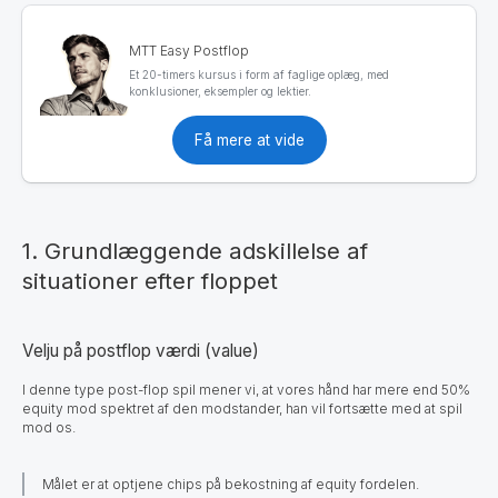
MTT Easy Postflop
Et 20-timers kursus i form af faglige oplæg, med
konklusioner, eksempler og lektier.
Få mere at vide
1. Grundlæggende adskillelse af
situationer efter floppet
Velju på postflop værdi (value)
I denne type post-flop spil mener vi, at vores hånd har mere end 50%
equity mod spektret af den modstander, han vil fortsætte med at spil
mod os.
Målet er at optjene chips på bekostning af equity fordelen.