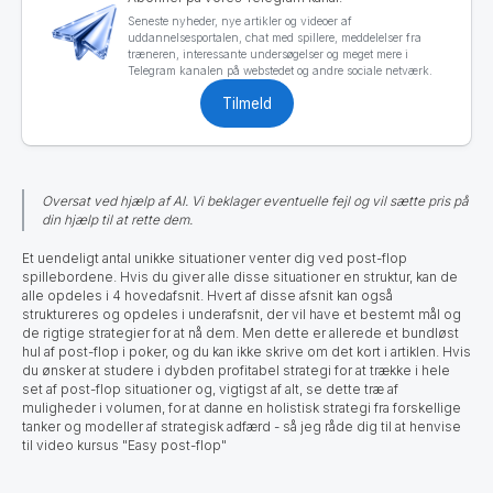
Seneste nyheder, nye artikler og videoer af
uddannelsesportalen, chat med spillere, meddelelser fra
træneren, interessante undersøgelser og meget mere i
Telegram kanalen på webstedet og andre sociale netværk.
Tilmeld
Oversat ved hjælp af AI. Vi beklager eventuelle fejl og vil sætte pris på
din hjælp til at rette dem.
Et uendeligt antal unikke situationer venter dig ved post-flop
spillebordene.
Hvis du giver alle disse situationer en struktur, kan de
alle opdeles i 4 hovedafsnit. Hvert af disse afsnit kan også
struktureres og opdeles i underafsnit, der vil have et bestemt mål og
de rigtige strategier for at nå dem. Men dette er allerede et bundløst
hul af post-flop i poker, og du kan ikke skrive om det kort i artiklen
.
Hvis
du ønsker at studere i dybden profitabel strategi for at trække i hele
set af post-flop situationer og, vigtigst af alt, se dette træ af
muligheder i volumen, for at danne en holistisk strategi fra forskellige
tanker og modeller af strategisk adfærd - så jeg råde dig til at henvise
til video kursus "Easy post-flop"