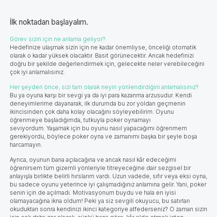
İlk noktadan başlayalım.
Görev sizin için ne anlama geliyor?
Hedefinize ulaşmak sizin için ne kadar önemliyse, önceliği otomatik
olarak o kadar yüksek olacaktır. Basit görünecektir. Ancak hedefinizi
doğru bir şekilde değerlendirmek için, gelecekte neler verebileceğini
çok iyi anlamalısınız.
Her şeyden önce, sizi tam olarak neyin yönlendirdiğini anlamalısınız?
Bu ya oyuna karşı bir sevgi ya da iyi para kazanma arzusudur. Kendi
deneyimlerime dayanarak, ilk durumda bu zor yoldan geçmenin
ikincisinden çok daha kolay olacağını söyleyebilirim. Oyunu
öğrenmeye başladığımda, tutkuyla poker oynamayı
seviyordum. Yaşamak için bu oyunu nasıl yapacağımı öğrenmem
gerekiyordu, böylece poker oyna ve zamanımı başka bir şeyle boşa
harcamayın.
Ayrıca, oyunun bana açılacağına ve ancak nasıl kâr edeceğimi
öğrenirsem tüm gizemli yönleriyle titreyeceğine dair sezgisel bir
anlayışla birlikte belirli hırslarım vardı. Uzun vadede, sıfır veya eksi oyna,
bu sadece oyunu yeterince iyi çalışmadığınız anlamına gelir. Yani, poker
senin için de açılmadı. Motivasyonum buydu ve hala en iyisi
olamayacağına ikna oldum! Peki ya siz sevgili okuyucu, bu satırları
okuduktan sonra kendinizi ikinci kategoriye atfederseniz? O zaman sizin