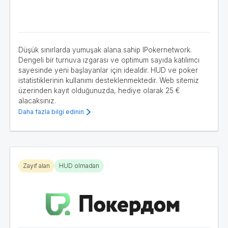
Düşük sınırlarda yumuşak alana sahip IPokernetwork.
Dengeli bir turnuva ızgarası ve optimum sayıda katılımcı
sayesinde yeni başlayanlar için idealdir. HUD ve poker
istatistiklerinin kullanımı desteklenmektedir. Web sitemiz
üzerinden kayıt olduğunuzda, hediye olarak 25 €
alacaksınız.
Daha fazla bilgi edinin
Zayıf alan
HUD olmadan