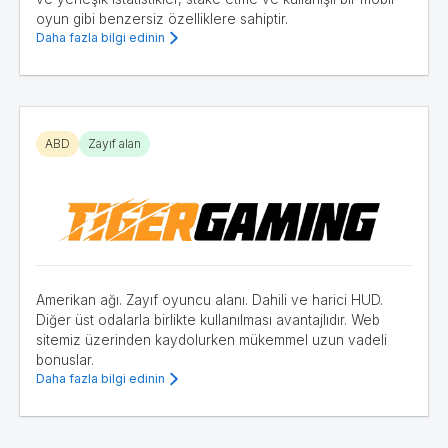
oyun gibi benzersiz özelliklere sahiptir.
Daha fazla bilgi edinin
ABD
Zayıf alan
Amerikan ağı. Zayıf oyuncu alanı. Dahili ve harici HUD.
Diğer üst odalarla birlikte kullanılması avantajlıdır. Web
sitemiz üzerinden kaydolurken mükemmel uzun vadeli
bonuslar.
Daha fazla bilgi edinin