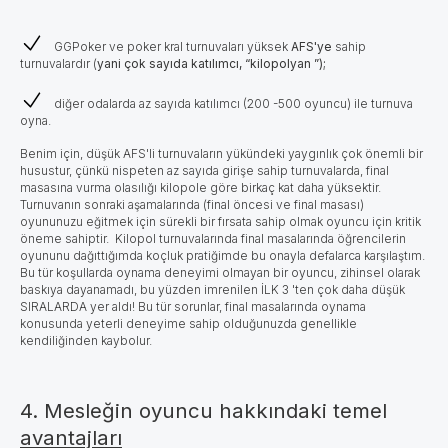
GGPoker ve poker kral turnuvaları yüksek
AFS'ye
sahip
turnuvalardır (
yani çok sayıda katılımcı, “kilopolyan ”);
diğer odalarda az sayıda katılımcı (200 -500 oyuncu) ile turnuva
oyna.
Benim için, düşük AFS'li turnuvaların yükündeki yaygınlık çok önemli bir
husustur, çünkü nispeten az sayıda girişe sahip turnuvalarda, final
masasına vurma olasılığı kilopole göre birkaç kat daha yüksektir.
Turnuvanın sonraki aşamalarında (final öncesi ve final masası)
oyununuzu eğitmek için sürekli bir fırsata sahip olmak oyuncu için kritik
öneme sahiptir. Kilopol turnuvalarında final masalarında öğrencilerin
oyununu dağıttığımda koçluk pratiğimde bu onayla defalarca karşılaştım.
Bu tür koşullarda oynama deneyimi olmayan bir oyuncu, zihinsel olarak
baskıya dayanamadı, bu yüzden imrenilen İLK 3 'ten çok daha düşük
SIRALARDA yer aldı! Bu tür sorunlar, final masalarında oynama
konusunda yeterli deneyime sahip olduğunuzda genellikle
kendiliğinden kaybolur.
4. Mesleğin oyuncu hakkındaki temel
avantajları