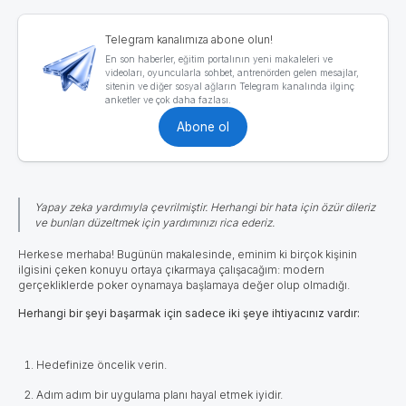
Telegram kanalımıza abone olun!
En son haberler, eğitim portalının yeni makaleleri ve
videoları, oyuncularla sohbet, antrenörden gelen mesajlar,
sitenin ve diğer sosyal ağların Telegram kanalında ilginç
anketler ve çok daha fazlası.
Abone ol
Yapay zeka yardımıyla çevrilmiştir. Herhangi bir hata için özür dileriz
ve bunları düzeltmek için yardımınızı rica ederiz.
Herkese merhaba! Bugünün makalesinde, eminim ki birçok kişinin
ilgisini çeken konuyu ortaya çıkarmaya çalışacağım: modern
gerçekliklerde poker oynamaya başlamaya değer olup olmadığı.
Herhangi bir şeyi başarmak için sadece iki şeye ihtiyacınız vardır:
Hedefinize öncelik verin.
Adım adım bir uygulama planı hayal etmek iyidir.