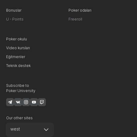
Bonuslar
Poker odaları
U - Points
Freeroll
Poker okulu
Video kursları
Eğitmenler
Teknik destek
Subscribe to
Poker University
Our other sites
west