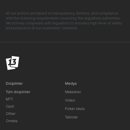
All our actions are based on transparency, fairness, and compliance
with the licensing requirements issued by the regulatory authorities.
We actively cooperate with regulators to ensure a high level of safety
and protection of our customers' interests.
Disiplinler
Medya
Tüm disiplinler
Makaleler
MTT
Video
Cash
Poker okulu
Other
Tablolar
Omaha