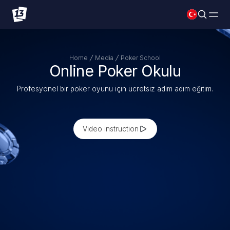
Home
Media
Poker School
Online Poker Okulu
Profesyonel bir poker oyunu için ücretsiz adım adım eğitim.
Video instruction