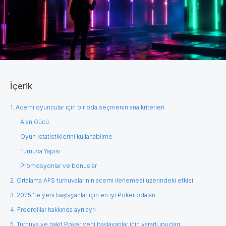
İçerik
1. Acemi oyuncular için bir oda seçmenin ana kriterleri
Alan Gücü
Oyun istatistiklerini kullanabilme
Turnuva Yapısı
Promosyonlar ve bonuslar
2. Ortalama AFS turnuvalarının acemi ilerlemesi üzerindeki etkisi
3. 2025 'te yeni başlayanlar için en iyi Poker odaları
4. Freerolllar hakkında ayrı ayrı
5. Turnuva ve nakit Poker yeni başlayanlar için yararlı ipuçları