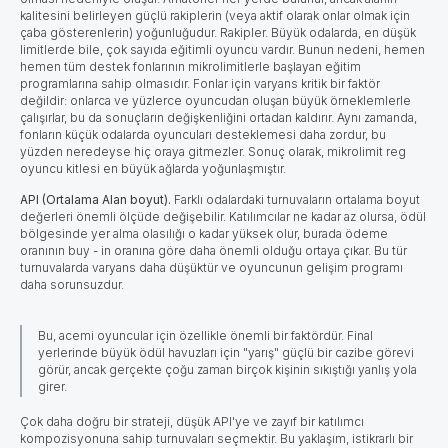
kalitesini belirleyen güçlü rakiplerin (veya aktif olarak onlar olmak için
çaba gösterenlerin) yoğunluğudur. Rakipler. Büyük odalarda, en düşük
limitlerde bile, çok sayıda eğitimli oyuncu vardır. Bunun nedeni, hemen
hemen tüm destek fonlarının mikrolimitlerle başlayan eğitim
programlarına sahip olmasıdır. Fonlar için varyans kritik bir faktör
değildir: onlarca ve yüzlerce oyuncudan oluşan büyük örneklemlerle
çalışırlar, bu da sonuçların değişkenliğini ortadan kaldırır. Aynı zamanda,
fonların küçük odalarda oyuncuları desteklemesi daha zordur, bu
yüzden neredeyse hiç oraya gitmezler. Sonuç olarak, mikrolimit reg
oyuncu kitlesi en büyük ağlarda yoğunlaşmıştır.
API (Ortalama Alan boyut).
Farklı odalardaki turnuvaların ortalama boyut
değerleri önemli ölçüde değişebilir. Katılımcılar ne kadar az olursa, ödül
bölgesinde yer alma olasılığı o kadar yüksek olur, burada ödeme
oranının buy - in oranına göre daha önemli olduğu ortaya çıkar. Bu tür
turnuvalarda varyans daha düşüktür ve oyuncunun gelişim programı
daha sorunsuzdur.
Bu, acemi oyuncular için özellikle önemli bir faktördür. Final
yerlerinde büyük ödül havuzları için "yarış" güçlü bir cazibe görevi
görür, ancak gerçekte çoğu zaman birçok kişinin sıkıştığı yanlış yola
girer.
Çok daha doğru bir strateji, düşük API'ye ve zayıf bir katılımcı
kompozisyonuna sahip turnuvaları seçmektir. Bu yaklaşım, istikrarlı bir