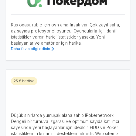
Rus odası, ruble için oyn ama fırsatı var. Çok zayıf saha,
az sayıda profesyonel oyuncu. Oyuncularla ilgili dahili
istatistikler vardır, harici istatistikler yasaktır. Yeni
başlayanlar ve amatörler için harika.
Daha fazla bilgi edinin
25 € hediye
Düşük sınırlarda yumuşak alana sahip IPokernetwork.
Dengeli bir turnuva ızgarası ve optimum sayıda katılımcı
sayesinde yeni başlayanlar için idealdir. HUD ve Poker
istatistiklerinin kullanımı desteklenmektedir. Web sitemiz