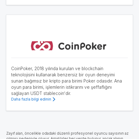
CoinPoker, 2018 yılında kurulan ve blockchain
teknolojisini kullanarak benzersiz bir oyun deneyimi
sunan bağımsız bir kripto para birimi Poker odasıdır. Ana
oyun para birimi, işlemlerin istikrarını ve şeffaflığını
sağlayan USDT stablecoin'dir.
Daha fazla bilgi edinin
Zayıf alan, öncelikle odadaki düzenli profesyonel oyuncu sayısının az
olması nedeniyle oluşur. Amatörler her yerde bulunur, ancak alanın