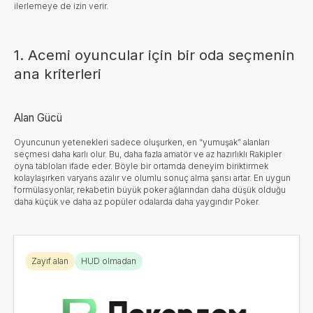
ilerlemeye de izin verir.
1. Acemi oyuncular için bir oda seçmenin
ana kriterleri
Alan Gücü
Oyuncunun yetenekleri sadece oluşurken, en “yumuşak” alanları
seçmesi daha karlı olur. Bu, daha fazla amatör ve az hazırlıklı Rakipler
oyna tabloları ifade eder. Böyle bir ortamda deneyim biriktirmek
kolaylaşırken varyans azalır ve olumlu sonuç alma şansı artar. En uygun
formülasyonlar, rekabetin büyük poker ağlarından daha düşük olduğu
daha küçük ve daha az popüler odalarda daha yaygındır Poker.
Zayıf alan
HUD olmadan