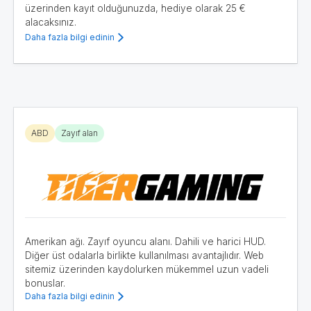
üzerinden kayıt olduğunuzda, hediye olarak 25 €
alacaksınız.
Daha fazla bilgi edinin
ABD
Zayıf alan
Amerikan ağı. Zayıf oyuncu alanı. Dahili ve harici HUD.
Diğer üst odalarla birlikte kullanılması avantajlıdır. Web
sitemiz üzerinden kaydolurken mükemmel uzun vadeli
bonuslar.
Daha fazla bilgi edinin