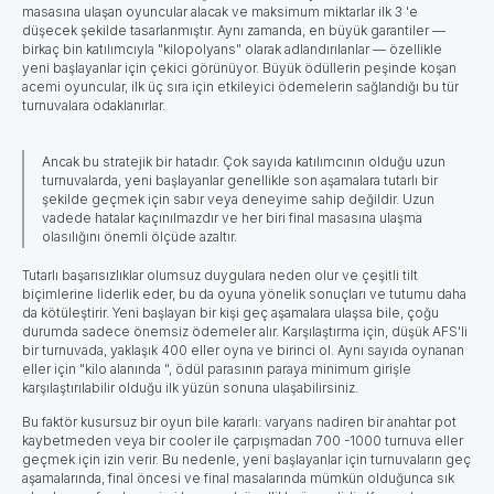
masasına ulaşan oyuncular alacak ve maksimum miktarlar ilk 3 'e
düşecek şekilde tasarlanmıştır. Aynı zamanda, en büyük garantiler —
birkaç bin katılımcıyla "kilopolyans" olarak adlandırılanlar — özellikle
yeni başlayanlar için çekici görünüyor. Büyük ödüllerin peşinde koşan
acemi oyuncular, ilk üç sıra için etkileyici ödemelerin sağlandığı bu tür
turnuvalara odaklanırlar.
Ancak bu stratejik bir hatadır. Çok sayıda katılımcının olduğu uzun
turnuvalarda, yeni başlayanlar genellikle son aşamalara tutarlı bir
şekilde geçmek için sabır veya deneyime sahip değildir. Uzun
vadede hatalar kaçınılmazdır ve her biri final masasına ulaşma
olasılığını önemli ölçüde azaltır.
Tutarlı başarısızlıklar olumsuz duygulara neden olur ve çeşitli tilt
biçimlerine liderlik eder, bu da oyuna yönelik sonuçları ve tutumu daha
da kötüleştirir. Yeni başlayan bir kişi geç aşamalara ulaşsa bile, çoğu
durumda sadece önemsiz ödemeler alır. Karşılaştırma için, düşük AFS'li
bir turnuvada, yaklaşık 400 eller oyna ve birinci ol. Aynı sayıda oynanan
eller için "kilo alanında ", ödül parasının paraya minimum girişle
karşılaştırılabilir olduğu ilk yüzün sonuna ulaşabilirsiniz.
Bu faktör kusursuz bir oyun bile kararlı: varyans nadiren bir anahtar pot
kaybetmeden veya bir cooler ile çarpışmadan 700 -1000 turnuva eller
geçmek için izin verir. Bu nedenle, yeni başlayanlar için turnuvaların geç
aşamalarında, final öncesi ve final masalarında mümkün olduğunca sık