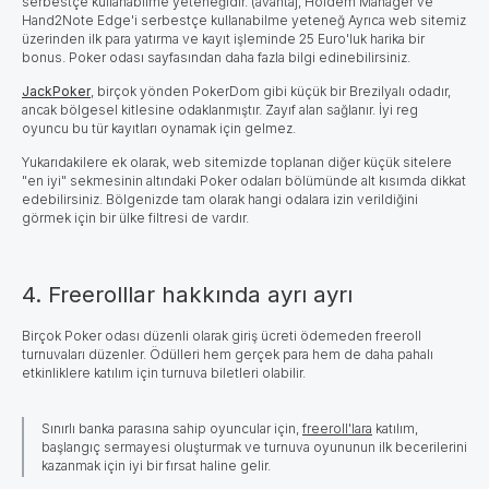
serbestçe kullanabilme yeteneğidir. (avantaj, Holdem Manager ve
Hand2Note Edge'i serbestçe kullanabilme yeteneğ Ayrıca web sitemiz
üzerinden ilk para yatırma ve kayıt işleminde 25 Euro'luk harika bir
bonus. Poker odası sayfasından daha fazla bilgi edinebilirsiniz.
JackPoker
, birçok yönden PokerDom gibi küçük bir Brezilyalı odadır,
ancak bölgesel kitlesine odaklanmıştır. Zayıf alan sağlanır. İyi reg
oyuncu bu tür kayıtları oynamak için gelmez.
Yukarıdakilere ek olarak, web sitemizde toplanan diğer küçük sitelere
"en iyi" sekmesinin altındaki Poker odaları bölümünde alt kısımda dikkat
edebilirsiniz. Bölgenizde tam olarak hangi odalara izin verildiğini
görmek için bir ülke filtresi de vardır.
4. Freerolllar hakkında ayrı ayrı
Birçok Poker odası düzenli olarak giriş ücreti ödemeden freeroll
turnuvaları düzenler. Ödülleri hem gerçek para hem de daha pahalı
etkinliklere katılım için turnuva biletleri olabilir.
Sınırlı banka parasına sahip oyuncular için,
freeroll'lara
katılım,
başlangıç sermayesi oluşturmak ve turnuva oyununun ilk becerilerini
kazanmak için iyi bir fırsat haline gelir.