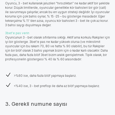
Oyuncu, 3 - bet kullanarak jaluzileri "hırsızlıktan" ne kadar aktif bir şekilde
korur. Düşük limitlerde, oyuncular genellikle kör bahisleri bir gör (call)
ile savunmaya çalışırlar, ancak bu en uygun strateji değildir. İyi oyuncular
koruma için çok bahis oynar, % 15 -25 – bu gösterge masadadır. Eğer
tekrarçalma % 11 'den azsa, oyuncu kör bahisleri 3 - bet ile çok az korur.
3 bahsi saygı duyulmaya değer.
3bet'e pas verin
Oyuncunun 3 - bet olarak sıfırlanma sıklığı. Aktif ama korkulu Rakipler için
iyi bir gösterge. 3bet'e pas ne kadar yüksek olursa (ve mikrolimit
oyuncular için bu rakam 70, 80 ve hatta % 90 olabilir), bu tür Rakipler
için bir blöf olarak 3 bahis yapmak bizim için o kadar karlı olacaktır.
Daha
fazla pas, daha fazla blöf 3bet bizim aralık genişletmek. Tipik olarak, bir
profesyonelin göstergesi % 40 ila % 60 arasındadır:
>%60 ise, daha fazla blöf yapmaya başlarız.
<%40 ise, 3 - bet preflop ile daha az blöf yapmaya başlarız.
3. Gerekli numune sayısı