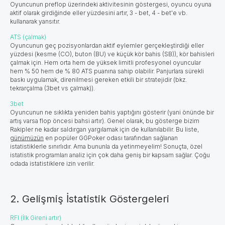
Oyuncunun preflop üzerindeki aktivitesinin göstergesi, oyuncu oyuna
aktif olarak girdiğinde eller yüzdesini artır, 3 - bet, 4 - bet'e vb.
kullanarak yansıtır.
ATS (çalmak)
Oyuncunun geç pozisyonlardan aktif eylemler gerçekleştirdiği eller
yüzdesi (kesme (CO), buton (BU) ve küçük kör bahis (SB)), kör bahisleri
çalmak için. Hem orta hem de yüksek limitli profesyonel oyuncular
hem % 50 hem de % 80 ATS puanına sahip olabilir. Panjurlara sürekli
baskı uygulamak, direnilmesi gereken etkili bir stratejidir (bkz.
tekrarçalma (3bet vs çalmak)).
3bet
Oyuncunun ne sıklıkta yeniden bahis yaptığını gösterir (yani önünde bir
artış varsa flop öncesi bahsi artır). Genel olarak, bu gösterge bizim
Rakipler ne kadar saldırgan yargılamak için de kullanılabilir. Bu liste,
günümüzün
en popüler GGPoker odası tarafından sağlanan
istatistiklerle sınırlıdır. Ama bununla da yetinmeyelim! Sonuçta, özel
istatistik programları analiz için çok daha geniş bir kapsam sağlar. Çoğu
odada istatistiklere izin verilir.
2. Gelişmiş İstatistik Göstergeleri
RFI (İlk Gireni artır)