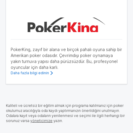
PokerKing, zayıf bir alana ve birçok pahalı oyuna sahip bir
Amerikan poker odasıdır. Çevrimdışı poker oynamaya
yakın turnuva yapısı daha pürüzsüzdür. Bu, profesyonel
oyuncular için daha karlı.
Daha fazla bilgi edinin
Kaliteli ve ücretsiz bir eğitim almak için programa katılmanız için poker
okulumuz aracılığıyla oda kaydı yaptırmanızın önerildiğini unutmayın.
Odalara kayıt veya odaların yenilenmesi ve seçimi ile ilgili herhangi bir
sorunuz varsa
yöneticimize
yazın.