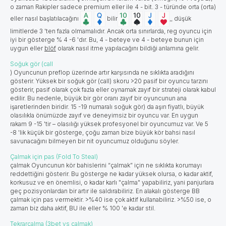
o zaman Rakipler sadece premium eller ile 4 - bit. 3 - türünde orta (orta)
eller nasıl başlatılacağını
bilir
,, düşük
limitlerde 3 'ten fazla olmamalıdır. Ancak orta sınırlarda, reg oyuncu için
iyi bir gösterge % 4 -6 'dır. Bu, 4 - beteye ve 4 - beteye bunun için
uygun eller
blöf
olarak nasıl itme yapılacağını bildiği anlamına gelir.
Soğuk gör (call
) Oyuncunun preflop üzerinde artır karşısında ne sıklıkta aradığını
gösterir. Yüksek bir soğuk gör (call) skoru >20 pasif bir oyuncu tarzını
gösterir, pasif olarak çok fazla eller oynamak zayıf bir strateji olarak kabul
edilir. Bu nedenle, büyük bir gör oranı zayıf bir oyuncunun ana
işaretlerinden biridir. 15 -19 numaralı soğuk gör) da aşırı fiyatlı, büyük
olasılıkla önümüzde zayıf ve deneyimsiz bir oyuncu var. En uygun
rakam 9 -15 'tir – olasılığı yüksek profesyonel bir oyuncumuz var. Ve 5
-8 'lik küçük bir gösterge, çoğu zaman bize büyük kör bahsi nasıl
savunacağını bilmeyen bir nit oyuncumuz olduğunu söyler.
Çalmak için pas (
Fold To Steal
)
çalmak Oyuncunun kör bahislerini “çalmak” için ne sıklıkta korumayı
reddettiğini gösterir. Bu gösterge ne kadar yüksek olursa, o kadar aktif,
korkusuz ve en önemlisi, o kadar karlı "çalma" yapabiliriz, yani panjurlara
geç pozisyonlardan bir artır ile saldırabiliriz. En alakalı gösterge BB
çalmak için pas vermektir. >%40 ise çok aktif kullanabiliriz. >%50 ise, o
zaman biz daha aktif, BU ile eller % 100 'e kadar stil.
Tekrarçalma (3bet vs çalmak)