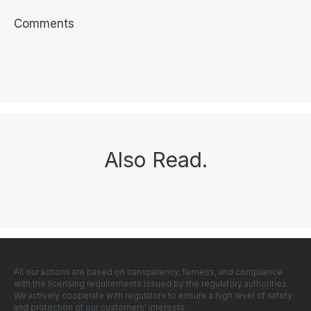
Comments
Also Read
.
All our actions are based on transparency, fairness, and compliance
with the licensing requirements issued by the regulatory authorities.
We actively cooperate with regulators to ensure a high level of safety
and protection of our customers' interests.