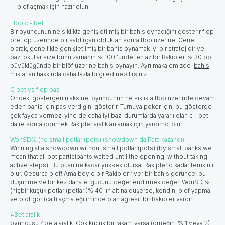
blöf açmak için hazır olun.
Flop
c - bet
Bir oyuncunun ne sıklıkta genişletilmiş bir bahis oynadığını gösterir flop
preflop üzerinde bir saldırgan olduktan sonra flop üzerine. Genel
olarak, genellikle genişletilmiş bir bahis oynamak iyi bir stratejidir ve
bazı okullar size bunu zamanın % 100 'ünde, en az bir Rakipler. % 30 pot
büyüklüğünde bir blöf üzerine bahis oynayın.
Ayrı makalemizde
bahis
miktarları hakkında
daha fazla
bilgi edinebilirsiniz.
C bet vs flop pas
Önceki göstergenin aksine, oyuncunun ne sıklıkta flop üzerinde devam
eden bahis için pas verdiğini gösterir. Turnuva poker için, bu gösterge
çok fayda vermez, yine de daha iyi bazı durumlarda yararlı olan c - bet
daire sonra dönmek Rakipler aralık anlamak için yardımcı olur.
WonSD% (no small potlar (pots) (showdown da Para kazandı)
Winning at a showdown without small potlar (pots) (by small banks we
mean that all pot participants waited until the opening, without taking
active steps). Bu puan ne kadar yüksek olursa, Rakipler o kadar temkinli
olur. Cesurca blöf! Ama böyle bir Rakipler river bir bahis görünce, bu
düşünme ve bir kez daha el gücünü değerlendirmek değer. WonSD %
(hiçbir küçük potlar (potlar )% 40 'ın altına düşerse, kendini blöf yapma
ve blöf gör (call) açma eğiliminde olan agresif bir Rakipler vardır.
4Bet aralık
oyuncusu 4beta aralık. Çok küçük bir rakam varsa (örneğin, % 1 veya 2),