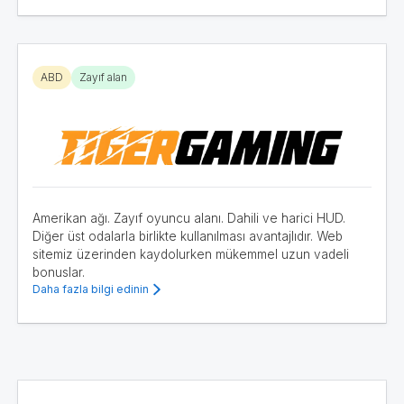
ABD
Zayıf alan
Amerikan ağı. Zayıf oyuncu alanı. Dahili ve harici HUD.
Diğer üst odalarla birlikte kullanılması avantajlıdır. Web
sitemiz üzerinden kaydolurken mükemmel uzun vadeli
bonuslar.
Daha fazla bilgi edinin