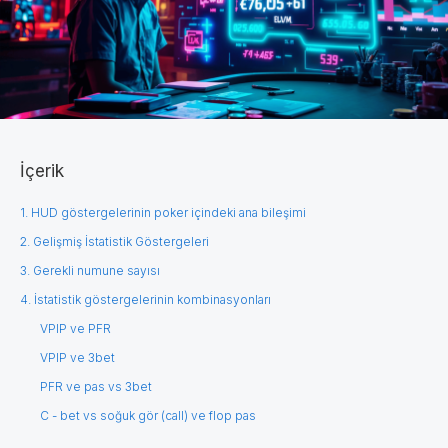
İçerik
1. HUD göstergelerinin poker içindeki ana bileşimi
2. Gelişmiş İstatistik Göstergeleri
3. Gerekli numune sayısı
4. İstatistik göstergelerinin kombinasyonları
VPIP ve PFR
VPIP ve 3bet
PFR ve pas vs 3bet
C - bet vs soğuk gör (call) ve flop pas