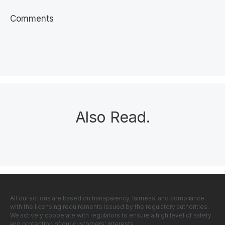
Comments
Also Read
.
All our actions are based on transparency, fairness, and compliance
with the licensing requirements issued by the regulatory authorities.
We actively cooperate with regulators to ensure a high level of safety
and protection of our customers' interests.