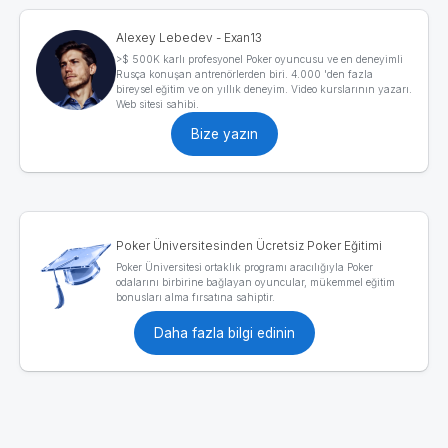
Alexey Lebedev - Exan13
>$ 500K karlı profesyonel Poker oyuncusu ve en deneyimli
Rusça konuşan antrenörlerden biri. 4.000 'den fazla
bireysel eğitim ve on yıllık deneyim. Video kurslarının yazarı.
Web sitesi sahibi.
Bize yazın
Poker Üniversitesinden Ücretsiz Poker Eğitimi
Poker Üniversitesi ortaklık programı aracılığıyla Poker
odalarını birbirine bağlayan oyuncular, mükemmel eğitim
bonusları alma fırsatına sahiptir.
Daha fazla bilgi edinin