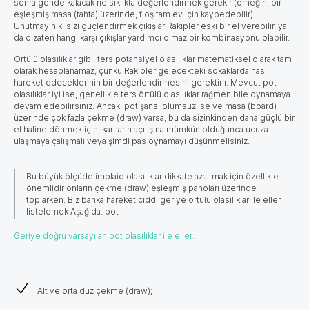
sonra geride kalacak ne sıklıkta değerlendirmek gerekir (örneğin, bir
eşleşmiş masa (tahta) üzerinde, floş tam ev için kaybedebilir).
Unutmayın ki sizi güçlendirmek çıkışlar Rakipler eski bir el verebilir, ya
da o zaten hangi karşı çıkışlar yardımcı olmaz bir kombinasyonu olabilir.
Örtülü olasılıklar gibi, ters potansiyel olasılıklar matematiksel olarak tam
olarak hesaplanamaz, çünkü Rakipler gelecekteki sokaklarda nasıl
hareket edeceklerinin bir değerlendirmesini gerektirir.
Mevcut pot
olasılıklar iyi ise,
genellikle ters örtülü olasılıklar rağmen bile oynamaya
devam edebilirsiniz
.
Ancak, pot şansı olumsuz ise ve masa (board)
üzerinde çok fazla çekme (draw) varsa, bu da sizinkinden daha güçlü bir
el haline dönmek için, kartların açılışına mümkün olduğunca ucuza
ulaşmaya çalışmalı veya şimdi pas oynamayı düşünmelisiniz.
Bu büyük ölçüde implaid olasılıklar dikkate azaltmak için özellikle
önemlidir onların çekme (draw) eşleşmiş panoları üzerinde
toplarken. Biz banka hareket ciddi geriye örtülü olasılıklar ile eller
listelemek Aşağıda. pot
Geriye doğru varsayılan pot olasılıklar ile eller:
Alt ve orta düz çekme (draw);