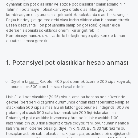
oynamak için pot olasılıklar ve sözde pot olasılıklar olarak adlandırılır.
Tahmini (potansiyel) olasılıklar veya örtülü olasılıklar, güçlü bir
kombinasyon oluşturursanız gelecekteki sokaklarda olası bir kazançtır.
Başka bir deyişle, gelecekteki olası karları dikkate alan bir parametredir.
Bazen dezavantajlı bir pot şansına sahip bir gör (call), çıkışlar elde
ederseniz sonraki sokaklarda önemli karlar getirebilir.
Kombinasyonunuzu uzun vadede birleştirmeye çalışırken de bunun
dikkate alınması gerekir.
1. Potansiyel pot olasılıklar hesaplanması
Diyelim
ki
senin
Rakipler
400 pot dönmek üzerine 200 cips koymak,
onun stack 500 cips bırakarak
hayal edelim
.
Hala 3 ila 1 pot olasılıklar (% 25) olsun, ama bu hesaba nehir üzerinde
çekme (beraberlik) çağırma durumunda ondan kazanabilirsiniz Rakipler
stack kalan 500 cips almaz. Bu ek faktör göz önüne alındığında, 600 ve
potansiyel olarak 500 daha kazanmak için 200 fişi riske atarsınız.
Potansiyel pot olasılıklar kavramına göre, belirli bir olasılıkla 1100
kazanmak için 200 risk aldığınız ortaya çıkıyor. Yani, oyuncunun nehirde
kalan fişlerini ödeme olasılığı, diyelim ki % 33. Bu % 33 'lük rakamı bu
hesaplamada bir sabit olarak alırsak (sonuçta, bu aslında bir değişkendir