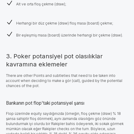
Alt ve orta floş çekme (draw);
Herhangi bir düz çekme (draw) floş masa (board) çekme;
Bir eşleşmiş masa (board) üzerinde herhangi bir çekme (draw).
3. Poker potansiyel pot olasılıklar
kavramına eklemeler
There are other Points and subtleties that need to be taken into
account when deciding to make a gör (call), guided by the potential
chances of the pot.
Bankanın pot flop'taki potansiyel şansı
Flop üzerinde equity saydığınızda (örneğin, floş çekme (draw) % 18
şansa sahiptir floş dönmek), aynı zamanda olasılığını göz önünde
bulundurmak iyi olurdu bir Rakipler bahis ödeyerek, iki sokak görmek
mümkün olacak eğer Rakipler checks on the turn. Böylece, uzun
vadede belirli bir sıklıkta, % 18 değil, % 36 equity elde edersiniz.