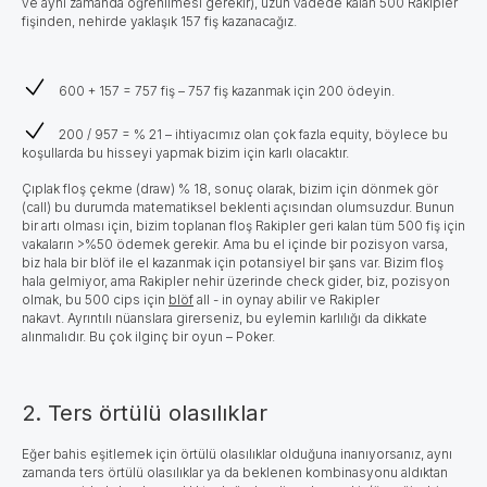
ve aynı zamanda öğrenilmesi gerekir), uzun vadede kalan 500 Rakipler
fişinden, nehirde yaklaşık 157 fiş kazanacağız.
600 + 157 = 757 fiş – 757 fiş kazanmak için 200 ödeyin.
200 / 957 = % 21 – ihtiyacımız olan çok fazla equity, böylece bu
koşullarda bu hisseyi yapmak bizim için karlı olacaktır.
Çıplak floş çekme (draw) % 18, sonuç olarak, bizim için dönmek gör
(call) bu durumda matematiksel beklenti açısından olumsuzdur. Bunun
bir artı olması için, bizim toplanan floş Rakipler geri kalan tüm 500 fiş için
vakaların >%50 ödemek gerekir.
Ama bu el içinde bir pozisyon varsa,
biz hala bir blöf ile el kazanmak için potansiyel bir şans var. Bizim floş
hala gelmiyor, ama Rakipler nehir üzerinde check gider, biz, pozisyon
olmak, bu 500 cips için
blöf
all - in oynay abilir ve Rakipler
nakavt. Ayrıntılı nüanslara girerseniz, bu eylemin karlılığı da dikkate
alınmalıdır. Bu çok ilginç bir oyun – Poker.
2. Ters örtülü olasılıklar
Eğer bahis eşitlemek için örtülü olasılıklar olduğuna inanıyorsanız, aynı
zamanda ters örtülü olasılıklar ya da beklenen kombinasyonu aldıktan