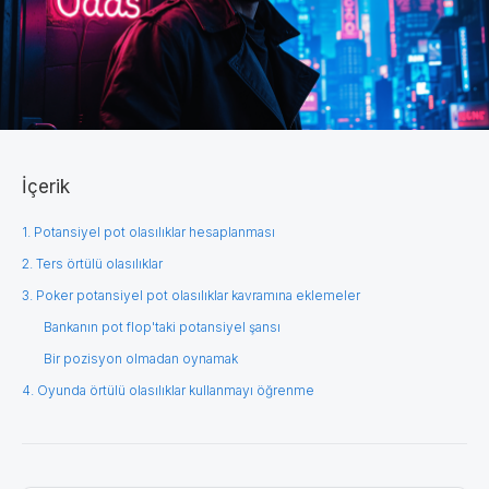
İçerik
1. Potansiyel pot olasılıklar hesaplanması
2. Ters örtülü olasılıklar
3. Poker potansiyel pot olasılıklar kavramına eklemeler
Bankanın pot flop'taki potansiyel şansı
Bir pozisyon olmadan oynamak
4. Oyunda örtülü olasılıklar kullanmayı öğrenme