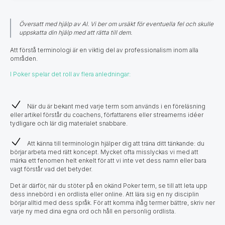
Översatt med hjälp av AI. Vi ber om ursäkt för eventuella fel och skulle
uppskatta din hjälp med att rätta till dem.
Att förstå terminologi är en viktig del av professionalism inom alla
områden.
I Poker spelar det roll av flera anledningar:
När du är bekant med varje term som används i en föreläsning
eller artikel förstår du coachens, författarens eller streamerns idéer
tydligare och lär dig materialet snabbare.
Att känna till terminologin hjälper dig att träna ditt tänkande: du
börjar arbeta med rätt koncept. Mycket ofta misslyckas vi med att
märka ett fenomen helt enkelt för att vi inte vet dess namn eller bara
vagt förstår vad det betyder.
Det är därför, när du stöter på en okänd Poker term, se till att leta upp
dess innebörd i en ordlista eller online. Att lära sig en ny disciplin
börjar alltid med dess språk. För att komma ihåg termer bättre, skriv ner
varje ny med dina egna ord och håll en personlig ordlista.