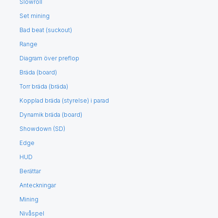
Slowroll
Set mining
Bad beat (suckout)
Range
Diagram över preflop
Bräda (board)
Torr bräda (bräda)
Kopplad bräda (styrelse) i parad
Dynamik bräda (board)
Showdown (SD)
Edge
HUD
Berättar
Anteckningar
Mining
Nivåspel