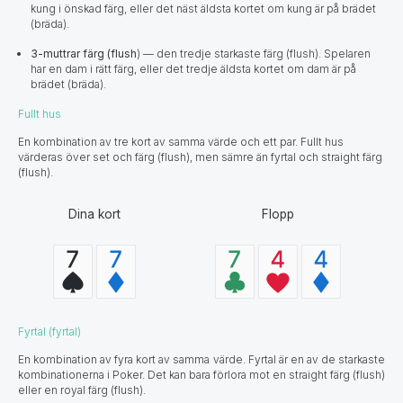
kung i önskad färg, eller det näst äldsta kortet om kung är på brädet
(bräda).
3-muttrar färg (flush
) — den tredje starkaste färg (flush). Spelaren
har en dam i rätt färg, eller det tredje äldsta kortet om dam är på
brädet (bräda).
Fullt hus
En kombination av tre kort av samma värde och ett par. Fullt hus
värderas över set och färg (flush), men sämre än fyrtal och straight färg
(flush).
Dina kort
Flopp
Fyrtal (fyrtal)
En kombination av fyra kort av samma värde. Fyrtal är en av de starkaste
kombinationerna i Poker. Det kan bara förlora mot en straight färg (flush)
eller en royal färg (flush).