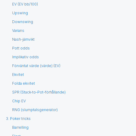
EV (EV bb/100)
Upswing
Downswing
Varians
Nash-jämvikt
Pott odds
Implikativ odds
Förväntat värde (värde) (EV)
Ekvitet
Folda ekvitet
SPR (Stack-to-Pot-förhållande)
Chip EV
RNG (slumptalsgenerator)
3. Poker tricks
Barrelling