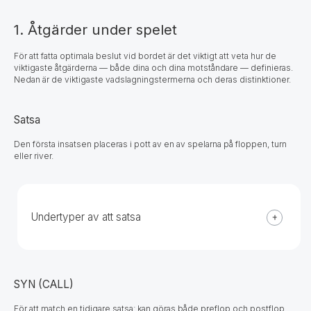
1. Åtgärder under spelet
För att fatta optimala beslut vid bordet är det viktigt att veta hur de
viktigaste åtgärderna — både dina och dina motståndare — definieras.
Nedan är de viktigaste vadslagningstermerna och deras distinktioner.
Satsa
Den första insatsen placeras i pott av en av spelarna på floppen, turn
eller river.
Undertyper av att satsa
SYN (CALL)
För att match en tidigare satsa; kan göras både preflop och postflop.