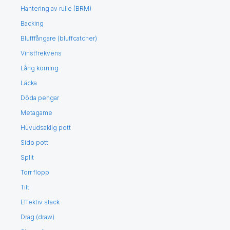
Hantering av rulle (BRM)
Backing
Blufffångare (bluffcatcher)
Vinstfrekvens
Lång körning
Läcka
Döda pengar
Metagame
Huvudsaklig pott
Sido pott
Split
Torr flopp
Tilt
Effektiv stack
Drag (draw)