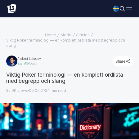
Home
Media
Articles
Viktig Poker terminologi — en komplett ordlista med begrepp och
slang
Aleksei Lebedev
Share
Exan13
Coach
Viktig Poker terminologi — en komplett ordlista
med begrepp och slang
35.9K views
09.06.21
34
min read