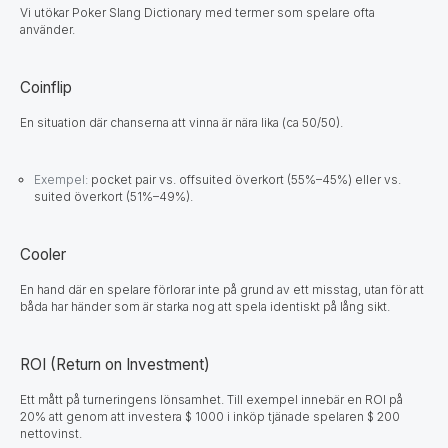
Vi utökar Poker Slang Dictionary med termer som spelare ofta
använder.
Coinflip
En situation där chanserna att vinna är nära lika (ca 50/50).
Exempel:
pocket pair vs. offsuited överkort (55%–45%) eller vs.
suited överkort (51%–49%).
Cooler
En hand där en spelare förlorar inte på grund av ett misstag, utan för att
båda har händer som är starka nog att spela identiskt på lång sikt.
ROI (Return on Investment)
Ett mått på turneringens lönsamhet. Till exempel innebär en ROI på
20% att genom att investera $ 1000 i inköp tjänade spelaren $ 200
nettovinst.