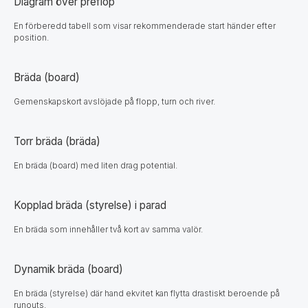
Diagram över preflop
En förberedd tabell som visar rekommenderade start händer efter
position.
Bräda (board)
Gemenskapskort avslöjade på flopp, turn och river.
Torr bräda (bräda)
En bräda (board) med liten drag potential.
Kopplad bräda (styrelse) i parad
En bräda som innehåller två kort av samma valör.
Dynamik bräda (board)
En bräda (styrelse) där hand ekvitet kan flytta drastiskt beroende på
runouts.