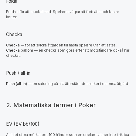
Folda
Folda
-
för att mucka hand. Spelaren vägrar att fortsätta och kastar
korten.
Checka
Checka
— för att skicka åtgärden till nästa spelare utan att satsa.
Checka bakom
— en checka som görs efter att motståndare också har
checkat.
Push / all-in
Push (all-in)
— en satsning på alla återstående marker i en enda åtgärd.
2. Matematiska termer i Poker
EV (EV bb/100)
Antalet stora mörkar per 100 händer som en spelare vinner inte i riktiga