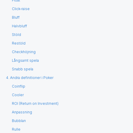
Float
Click-raise
Bluff
Halvbluff
Stöld
Restöld
Checkhöjning
Långsamt spela
Snabb spela
4. Andra definitioner i Poker
Coinflip
Cooler
ROI (Return on Investment)
Anpassning
Bubblan
Rulle