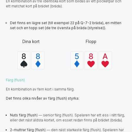
En kombination av tre identiska kort som bildas av ett pocketpar och
ett matchat kort på brädet (bräda).
Det finns en lägre set (till exempel 22 på Q-7-2 bräda), en mitten
set och en topp set (de tre översta på bräda (styrelse)).
Dina kort
Flopp
Färg (flush)
En kombination av fem kort i samma färg.
Det finns olika nivåer av färg (flush) styrka:
Nuts färg (flush
) — senior färg (flush). Spelaren har ett ess i rätt färg,
eller det näst äldsta kortet, om esset redan finns på brädet (bräda).
2-muttrar färg (flush
) — den näst starkaste färg (flush). Spelaren har