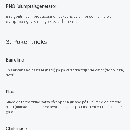
RNG (slumptalsgenerator)
En algoritm som producerar en sekvens av siffror som simulerar
slumpmässig fördelning av kort från leken.
3. Poker tricks
Barrelling
En sekvens av insatser (bets) på på varandra följande gator (flopp, turn,
river).
Float
Ringa en fortsättning satsa på floppen (ibland på turn) med en ofärdig
hand (unmade) hand, med avsikt att vinna pott med en bluff på senare
gator.
Click-raise