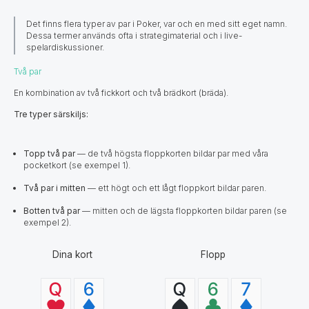
Det finns flera typer av par i Poker, var och en med sitt eget namn.
Dessa termer används ofta i strategimaterial och i live-
spelardiskussioner.
Två par
En kombination av två fickkort och två brädkort (bräda).
Tre typer särskiljs:
Topp två par
— de två högsta floppkorten bildar par med våra
pocketkort (se exempel 1).
Två par i mitten
— ett högt och ett lågt floppkort bildar paren.
Botten två par
— mitten och de lägsta floppkorten bildar paren (se
exempel 2).
Dina kort
Flopp