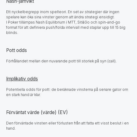
Nash-jämvikt
Ett nyckelbegrepp inom spelteori. En set av strategier där ingen
spelare kan öka sina vinster genom att ändra strategi ensidigt.
I Poker tillämpas Nash Equilibrium i MTT, Sit&Go och spin-and-go
format för att definiera push/folda intervall med staplar upp till 15 big
blinds.
Pott odds
Förhållandet mellan den nuvarande pott till storlek på syn (call).
Implikativ odds
Potentiella odds för pott: de beräknade vinsterna på senare gator om
en stark hand är klar.
Förväntat värde (värde) (EV)
Den förväntade vinsten eller förlusten från att fatta ett visst beslut i en
hand.