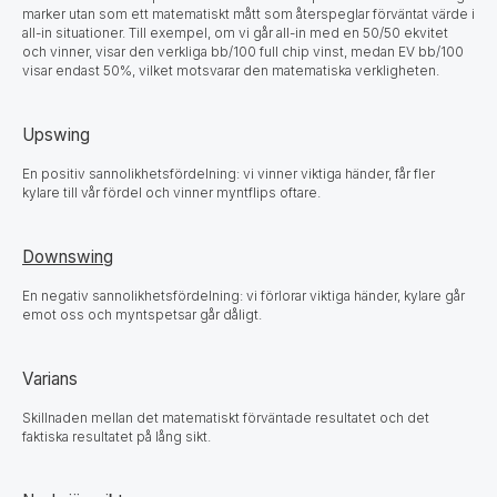
marker utan som ett matematiskt mått som återspeglar förväntat värde i
all-in situationer. Till exempel, om vi går all-in med en 50/50 ekvitet
och vinner, visar den verkliga bb/100 full chip vinst, medan EV bb/100
visar endast 50%, vilket motsvarar den matematiska verkligheten.
Upswing
En positiv sannolikhetsfördelning: vi vinner viktiga händer, får fler
kylare till vår fördel och vinner myntflips oftare.
Downswing
En negativ sannolikhetsfördelning: vi förlorar viktiga händer, kylare går
emot oss och myntspetsar går dåligt.
Varians
Skillnaden mellan det matematiskt förväntade resultatet och det
faktiska resultatet på lång sikt.