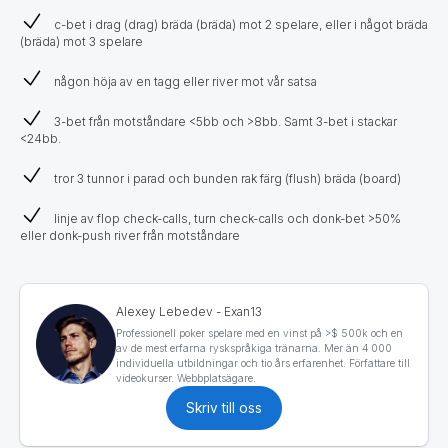
c-bet i drag (drag) bräda (bräda) mot 2 spelare, eller i något bräda
(bräda) mot 3 spelare
någon höja av en tagg eller river mot vår satsa
3-bet från motståndare <5bb och >8bb. Samt 3-bet i stackar
<24bb.
tror 3 tunnor i parad och bunden rak färg (flush) bräda (board)
linje av flop check-calls, turn check-calls och donk-bet >50%
eller donk-push river från motståndare
Alexey Lebedev - Exan13
Professionell poker spelare med en vinst på >$ 500k och en
av de mest erfarna ryskspråkiga tränarna. Mer än 4 000
individuella utbildningar och tio års erfarenhet. Författare till
videokurser. Webbplatsägare.
Skriv till oss