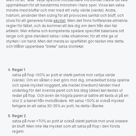
uppmärksam för att bestämma mönstren i hans spel. Vissa kan satsa
mindre med bluffar och mer med ett velly värde (värde). Andra,
tvärtom, använder liten sizing för att provocera samtal och bluff, och
stora för att generera folda
ekvitet
. Men det finns fortfarande allmänna
regler för fältet, och du kommer att lära dig om dem från den här
artikeln. Mer erfarna och kompetenta spelare specifikt balansera sitt
range och göra standard satsa i olika situationer, för att inte ge ut
styrkan i sin hand. Men det mesta av spelfältet gör nästan inte detta
och tillåter uppenbara "bleka" satsa storlekar.
Regel 1
satsa på flop >50% av pott är starkt partisk mot vellya värde
(värde). Om en sådan c-bet görs mot dig, omedelbart börja spänna
och spela mycket noggrant, alla medel (medium) händer med
undantag för det översta paret och bra drag (draw) kan kastas ut
redan på flop. Och även de högsta paren är bättre att kasta ut på en
stor 2: a barrel från motståndare. Att satsa =50% är också mycket
farligare än att satsa 30-35% av pott, ha detta i åtanke.
Regel 2
.
satsa på river >70% av pott är också starkt partisk mot urval snarare
än bluff. Men inte lika mycket som att satsa på flop i den första
regeln.