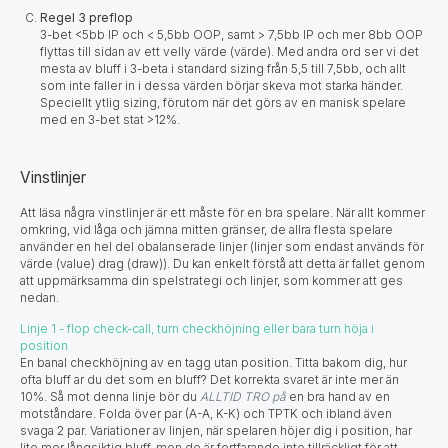
Regel 3 preflop
3-bet <5bb IP och < 5,5bb OOP, samt > 7,5bb IP och mer 8bb OOP
flyttas till sidan av ett velly värde (värde). Med andra ord ser vi det
mesta av bluff i 3-beta i standard sizing från 5,5 till 7,5bb, och allt
som inte faller in i dessa värden börjar skeva mot starka händer.
Speciellt ytlig sizing, förutom när det görs av en manisk spelare
med en 3-bet stat >12%.
Vinstlinjer
Att läsa några vinstlinjer är ett måste för en bra spelare. När allt kommer
omkring, vid låga och jämna mitten gränser, de allra flesta spelare
använder en hel del obalanserade linjer (linjer som endast används för
värde (value) drag (draw)). Du kan enkelt förstå att detta är fallet genom
att uppmärksamma din spelstrategi och linjer, som kommer att ges
nedan.
Linje 1 - flop check-call, turn checkhöjning eller bara turn höja i
position
En banal checkhöjning av en tagg utan position. Titta bakom dig, hur
ofta bluff ar du det som en bluff? Det korrekta svaret är inte mer än
10%. Så mot denna linje bör du
ALLTID TRO på
en bra hand av en
motståndare. Folda över par (A-A, K-K) och TPTK och ibland även
svaga 2 par. Variationer av linjen, när spelaren höjer dig i position, har
lite mer långsiktig bluff, men de är fortfarande inte tillräckligt för att