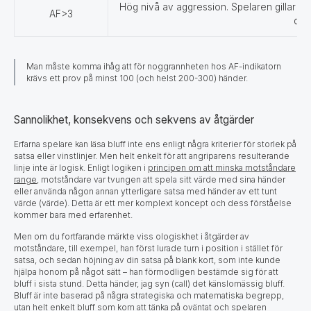
Hög nivå av aggression. Spelaren gillar att
AF>3
du 
Man måste komma ihåg att för noggrannheten hos AF-indikatorn
krävs ett prov på minst 100 (och helst 200-300) händer.
Sannolikhet, konsekvens och sekvens av åtgärder
Erfarna spelare kan läsa bluff inte ens enligt några kriterier för storlek på
satsa eller vinstlinjer. Men helt enkelt för att angriparens resulterande
linje inte är logisk. Enligt logiken i
principen om att minska motståndare
range
, motståndare var tvungen att spela sitt värde med sina händer
eller använda någon annan ytterligare satsa med händer av ett tunt
värde (värde). Detta är ett mer komplext koncept och dess förståelse
kommer bara med erfarenhet.
Men om du fortfarande märkte viss ologiskhet i åtgärder av
motståndare, till exempel, han först lurade turn i position i stället för
satsa, och sedan höjning av din satsa på blank kort, som inte kunde
hjälpa honom på något sätt – han förmodligen bestämde sig för att
bluff i sista stund. Detta händer, jag syn (call) det känslomässig bluff.
Bluff är inte baserad på några strategiska och matematiska begrepp,
utan helt enkelt bluff som kom att tänka på oväntat och spelaren