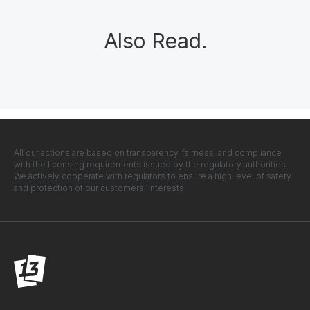
Also Read
.
All our actions are based on transparency, fairness, and compliance
with the licensing requirements issued by the regulatory authorities.
We actively cooperate with regulators to ensure a high level of safety
and protection of our customers' interests.