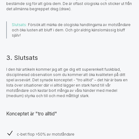
bestämde sig för att göra dem. De är oftast ologiska och sticker ut från
det allmänna begreppet drag (draw).
Slutsats:
Försök att märka de ologiska handlingarna av motståndare
och öka lusten att bluff i dem. Och gör aldrig känslomässig bluff
själv!
3. Slutsats
I den här artikeln kommer jag att ge dig ett superenkelt fuskblad,
disciplinerad observation som du kommer att öka kvaliteten på ditt
spel avsevärt. Det synade konceptet - "tro alltid" – det här är bara en
lista över situationer där vi alltid lägger en stark hand till vår
motståndare och kastar bort många av våra händer med medel
(medium) styrka och till och med måttligt stark.
Konceptet är "tro alltid"
c-bet flop >50% av motståndare