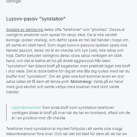
lutningar.
Luzovo-passiv "synstation"
Spelare av denna typ
kallas ofta "telefoner" och "phishes". Dessa är
vanligtvis amatörer som spelar för skojs skull. De är inte särskilt
kunniga i poker strategi, och därför spela en hel del händer i hopp om
att samla en stark hand. Som regel lusovo-passiva spelare spela sina
händer passivt, deras stil är en checka och syn (call), inte satsa och
höja. Därför betyder vanligtvis deras stora satsa verkligen en stark
hand, och det är bättre att tro på direkt aggression från dem.
"synstation" kan ibland bluff på bagateller, men praktiskt taget inte bluff
i stor skala. Det är dock bättre för dig att inte låta dig ryckas med när du
bluffar mot ”synstation”. Om de gillar sina kort kommer även en stor
satsa sällan att få dem att lämna pott.
Motstrategi
: Vänta på en hand
med god ekvitet och samla vellya med insatser med stort värde
(värde).
Uppmärksamhet!
Den enda bluff som synstation telefoner
verkligen älskar är bluff på river när de har en tomhand, oftast om de
är i en position mot vår checka.
Telefoner med synstation är mycket förtjusta i att samla sina svaga
träkombinationer före river. Och när det blir klart för dem att de har en