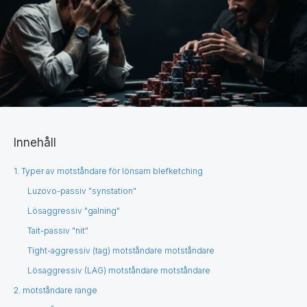
Innehåll
1. Typer av motståndare för lönsam blefketching
Luzovo-passiv "synstation"
Lösaggressiv "galning"
Tait-passiv "nit"
Tight-aggressiv (tag) motståndare motståndare
Lösaggressiv (LAG) motståndare motståndare
2. motståndare range