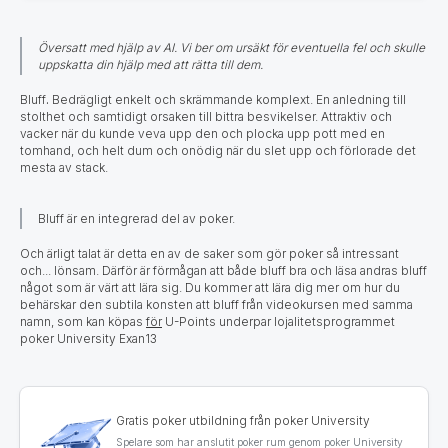
Översatt med hjälp av AI. Vi ber om ursäkt för eventuella fel och skulle
uppskatta din hjälp med att rätta till dem.
Bluff
.
Bedrägligt enkelt och skrämmande komplext. En anledning till
stolthet och samtidigt orsaken till bittra besvikelser. Attraktiv och
vacker när du kunde veva upp den och plocka upp pott med en
tomhand, och helt dum och onödig när du slet upp och förlorade det
mesta av stack.
Bluff är en integrerad del av poker.
Och ärligt talat är detta en av de saker som gör poker så intressant
och... lönsam. Därför är förmågan att både bluff bra och läsa andras bluff
något som är värt att lära sig. Du kommer att lära dig mer om hur du
behärskar den subtila konsten att bluff från videokursen med samma
namn, som kan köpas
för
U-Points underpar lojalitetsprogrammet
poker University Exan13
Gratis poker utbildning från poker University
Spelare som har anslutit poker rum genom poker University