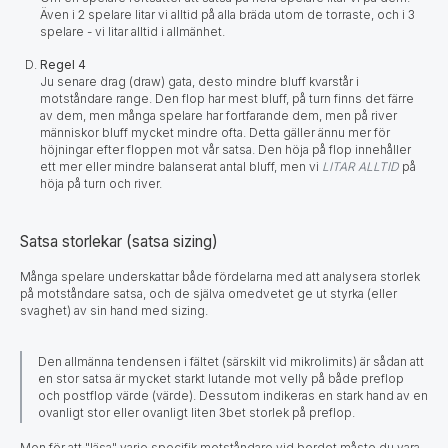
Även i 2 spelare litar vi alltid på alla bräda utom de torraste, och i 3
spelare - vi litar alltid i allmänhet.
Regel 4
Ju senare drag (draw) gata, desto mindre bluff kvarstår i
motståndare range. Den flop har mest bluff, på turn finns det färre
av dem, men många spelare har fortfarande dem, men på river
människor bluff mycket mindre ofta. Detta gäller ännu mer för
höjningar efter floppen mot vår satsa. Den höja på flop innehåller
ett mer eller mindre balanserat antal bluff, men vi
LITAR ALLTID
på
höja på turn och river.
Satsa storlekar (satsa sizing)
Många spelare underskattar både fördelarna med att analysera storlek
på motståndare satsa, och de själva omedvetet ge ut
styrka (eller
svaghet) av sin hand med sizing.
Den allmänna tendensen i fältet (särskilt vid mikrolimits) är sådan att
en stor satsa är mycket starkt lutande mot velly på både preflop
och postflop värde (värde). Dessutom indikeras en stark hand av en
ovanligt stor eller ovanligt liten 3bet storlek på preflop.
Men för att "läsa" varje specifik motståndare vid bordet måste du vara