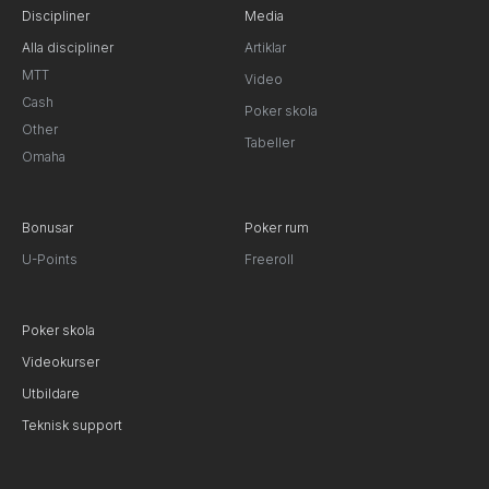
Discipliner
Media
Alla discipliner
Artiklar
MTT
Video
Cash
Poker skola
Other
Tabeller
Omaha
Bonusar
Poker rum
U-Points
Freeroll
Poker skola
Videokurser
Utbildare
Teknisk support