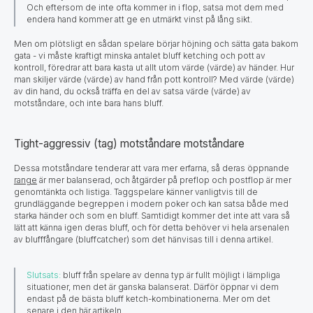
Och eftersom de inte ofta kommer in i flop, satsa mot dem med
endera hand kommer att ge en utmärkt vinst på lång sikt.
Men om plötsligt en sådan spelare börjar höjning och sätta gata bakom
gata - vi måste kraftigt minska antalet bluff ketching och pott av
kontroll, föredrar att bara kasta ut allt utom värde (värde) av händer. Hur
man skiljer värde (värde) av hand från pott kontroll? Med värde (värde)
av din hand, du också träffa en del av satsa värde (värde) av
motståndare, och inte bara hans bluff.
Tight-aggressiv (tag) motståndare motståndare
Dessa motståndare tenderar att vara mer erfarna, så deras öppnande
range
är mer balanserad, och åtgärder på preflop och postflop är mer
genomtänkta och listiga. Taggspelare känner vanligtvis till de
grundläggande begreppen i modern poker och kan satsa både med
starka händer och som en bluff. Samtidigt kommer det inte att vara så
lätt att känna igen deras bluff, och för detta behöver vi hela arsenalen
av blufffångare (bluffcatcher) som det hänvisas till i denna artikel.
Slutsats:
bluff från spelare av denna typ är fullt möjligt i lämpliga
situationer, men det är ganska balanserat. Därför öppnar vi dem
endast på de bästa bluff ketch-kombinationerna. Mer om det
senare i den här artikeln.