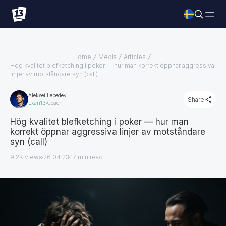
Home
Media
Articles
Hög kvalitet blefketching i poker — hur man korrekt öppnar aggressiva
linjer av motståndare syn (call)
Aleksei Lebedev
Share
Exan13
Coach
Hög kvalitet blefketching i poker — hur man
korrekt öppnar aggressiva linjer av motståndare
syn (call)
9.2K views
26.04.23
17
min read