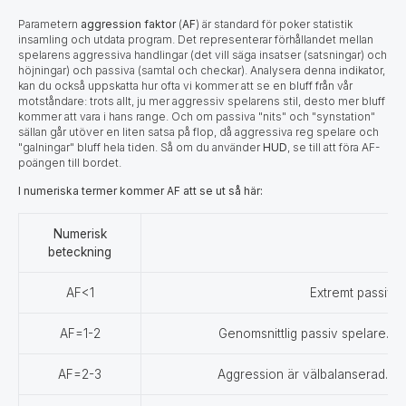
Parametern
aggression faktor
(
AF
) är standard för poker statistik
insamling och utdata program. Det representerar förhållandet mellan
spelarens aggressiva handlingar (det vill säga insatser (satsningar) och
höjningar) och passiva (samtal och checkar). Analysera denna indikator,
kan du också uppskatta hur ofta vi kommer att se en bluff från vår
motståndare: trots allt, ju mer aggressiv spelarens stil, desto mer bluff
kommer att vara i hans range. Och om passiva "nits" och "synstation"
sällan går utöver en liten satsa på flop, då aggressiva reg spelare och
"galningar" bluff hela tiden. Så om du använder
HUD
, se till att föra AF-
poängen till bordet.
I numeriska termer kommer AF att se ut så här:
Numerisk
V
beteckning
AF<1
Extremt passiv sp
AF=1-2
Genomsnittlig passiv spelare. Möj
AF=2-3
Aggression är välbalanserad. Spe