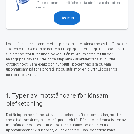
affiliate program har möjlighet att få utmärkta pedagogiska
bonusar.
Läs mer
I den här artikeln kommer vi att prata om att erkänna andras bluff i poker
- ketch bluff. Och det är bättre att börja göra det tidigt, för absolut vid
alla gränser för turnerings poker - från mikrolimit-träsket till det
hajangripna havet av de höga staplarna - är antalet fans av bluffar
otroligt högt. Vem exakt och hur bluff i poker? Vad ska du vara
uppmärksam på för att förstå att du står inför en bluff? Låt oss titta
närmare i artikeln.
1. Typer av motståndare för lönsam
blefketching
Det är ingen hemlighet att vissa spelare bluff extremt sällan, medan
andra tvärtom är mycket benägna att bluffa. För att bestämma typen av
motståndare behöver du ett poker statistikprogram eller lite
uppmärksamhet vid bordet, vilket gör att du kan identifiera hans