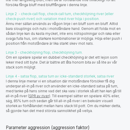
försöka fånga bluff med blufffångare i denna linje.
Linje 2 - check-call flop, check-call turn, checkhöjning river (eller
check-push river) och variation med river höja i position.
Ännu mer sällan används av någon linje i en bluff som en bluff. Alltid
bara slouplings och nuts i motståndare hand. Genom att folda mot en
sådan linje kan du kasta mycket, inte ens nötspolningar och raka eller
svaga fulla hus, om starkare kombinationer är möjliga. Höja eller push i
position från motståndare är lika starkt skev mot nats.
Linje 3 - checkhöjning flop, checkhöjning turn.
Om en spelare spelar en dubbel checkhöjning är det ett lejon som
leker med sitt byte. Det är bättre att låta honom bita av så lite av vår
stack som möjligt.
Linje 4 - satsa flop, satsa turn av icke-standard storlek, satsa river
I denna linje menar vi en situation där motståndare försöker få dig
underpar all-in på river och använder en icke-standard satsa på turn,
med tanke på hans sinne vad det ska vara i storlek så att han kan gå till
all-in på river (
SPR av river
). Till exempel sätter en spelare 40% eller,
säg, 85% turn och sedan går till all-in på river i en bekväm visuell
storlek av förhållandet mellan hans stack till pott. Om du märker detta,
så gjorde han det med största sannolikhet på vellya. ​​​
Parameter aggression (aggression faktor)