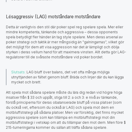
Lösaggressiv (LAG) motståndare motståndare
Detta är vanligtvis den stil där poker spel reg spelare spela. Mer eller
mindre kompetenta, tänkande och aggressiva – dessa оpponents
spela betydligt fler händer än tag style spelare. Men deras arsenal av
poker strategi och taktik är mer mångsidig än "galningarnas", vilket gör
det möjligt för dem att visa aggression när det är lämpligt och dölja
styrkan i deras vellum hand för att maximera vinsten. Allt detta gör LAG-
regulatorer till de svåraste motståndare vid poker bordet.
Slutsats:
LAG bluff över balans, det vet ofta många möjliga
utnyttjanden av fältet genom bluff. Bräda och linjer där du kan lägga
mycket och brett.
Att spela mot sådana spelare måste du lära dig redan vid högre höga
insatser från $ 33 och uppåt, stiga till 2: a och 3: e nivå av tänkande,
förstå principerna för deras obalanserade bluff på vissa platser (som
du också vet, eftersom du också är LAG) och spela mot dem en
motbluffstrategi på sådana platser. Men var försiktig, det finns mycket
aggressiva spelare som kan tillämpa en motbluffstrategi mot din
motbluffstrategi i vetskap om att du tillämpar den mot dem. Men före $
215-turneringarna kommer
du sällan att träffa sådana spelare.