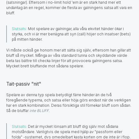
(satsningar). Eftersom i no-limit hold 'em är en stark hand mer ett
undantag än en regel, kommer de flesta av galningens satsa att vara en
bluff.
Slutsats:
Mot spelare av galningar, alla våra ekvitet händer ökar i
styrka, och vi är mer benägna att syn (call) höjer och insatser (bets)
på mitten händer.
Vi måste också ge honom mer att sätta sig själv, eftersom han gillar att
bluff så mycket. Många av våra standard tunna och skyddande värde
beta tas bättre till checka linjer för att provocera galningens satsa.
Mycket brett bluffande mot sådana spelare.
Tait-passiv "nit"
Spelare av denna typ spela betydligt färre händer än de två
föregående typerna, och satsa eller höja görs endast när de verkligen
har en stark kombination. Deras försiktiga stil förnekar bluff som sådan.
Så de bluffar
inte BLUFF
.
Slutsats:
Det är mycket lönsam att bluff dig själv mot sådana
motståndare. Vanligtvis de spela med hjälp av "passform eller
folda" -systemet, dvs omedelbart kasta korten om de inte är i flop.