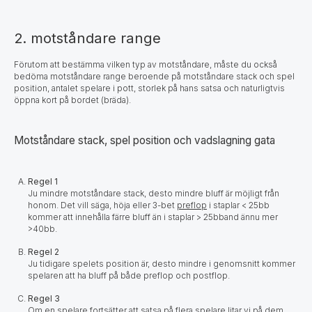
2. motståndare range
Förutom att bestämma vilken typ av motståndare, måste du också
bedöma motståndare range beroende på motståndare stack och spel
position, antalet spelare i pott, storlek på hans satsa och naturligtvis
öppna kort på bordet (bräda).
Motståndare stack, spel position och vadslagning gata
Regel 1
Ju mindre motståndare stack, desto mindre bluff är möjligt från
honom. Det vill säga, höja eller 3-bet
preflop
i staplar < 25bb
kommer att innehålla färre bluff än i staplar > 25bband ännu mer
>40bb.
Regel 2
Ju tidigare spelets position är, desto mindre i genomsnitt kommer
spelaren att ha bluff på både preflop och postflop.
Regel 3
Om en spelare fortsätter att satsa på flera spelare litar vi på dem.