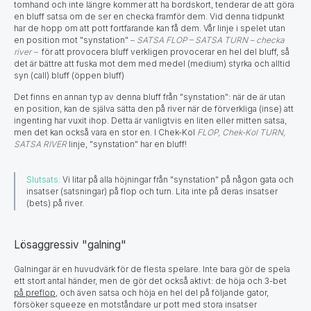
tomhand och inte längre kommer att ha bordskort, tenderar de att göra
en bluff satsa om de ser en checka framför dem. Vid denna tidpunkt
har de hopp om att pott fortfarande kan få dem. Vår linje i spelet utan
en position mot "synstation"
–
SATSA FLOP – SATSA TURN – checka
river –
för att provocera bluff verkligen provocerar en hel del bluff, så
det är bättre att fuska mot dem med medel (medium) styrka och alltid
syn (call) bluff (öppen bluff)
Det finns en annan typ av denna bluff från "synstation": när de är utan
en position, kan de själva sätta den på river när de förverkliga (inse) att
ingenting har vuxit ihop. Detta är vanligtvis en liten eller mitten satsa,
men det kan också vara en stor en. I Chek-Kol
FLOP, Chek-Kol TURN,
SATSA RIVER
linje, "synstation" har en bluff!
Slutsats:
Vi litar på alla höjningar från "synstation" på någon gata och
insatser (satsningar) på flop och turn. Lita inte på deras insatser
(bets) på river.
Lösaggressiv "galning"
Galningar är en huvudvärk för de flesta spelare. Inte bara gör de spela
ett stort antal händer, men de gör det också aktivt: de höja och 3-bet
på preflop
, och även satsa och höja en hel del på följande gator,
försöker squeeze en motståndare ur pott med stora insatser