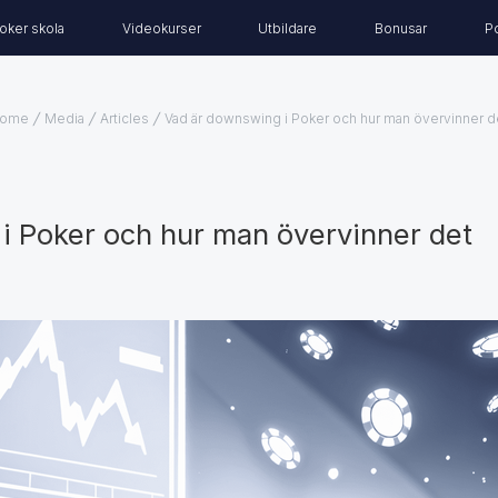
oker skola
Videokurser
Utbildare
Bonusar
P
ome
Media
Articles
Vad är downswing i Poker och hur man övervinner d
i Poker och hur man övervinner det