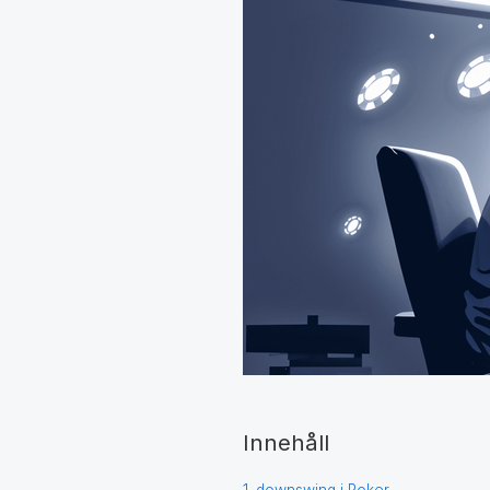
Innehåll