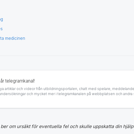
ng
es
sta medicinen
år telegramkanal!
a artiklar och videor från utbildningsportalen, chatt med spelare, meddelande
a undersökningar och mycket mer i telegramkanalen på webbplatsen och andra 
ber om ursäkt för eventuella fel och skulle uppskatta din hjälp 