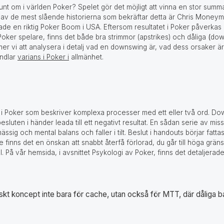
runt om i världen Poker? Spelet gör det möjligt att vinna en stor sum
 av de mest slående historierna som bekräftar detta är Chris Moneym
tade en riktig Poker Boom i USA. Eftersom resultatet i Poker påverkas 
e Poker spelare, finns det både bra strimmor (apstrikes) och dåliga
(
down
mer vi att analysera i detalj vad en downswing är, vad dess orsaker är
ndlar
varians i Poker i
allmänhet.
i Poker som beskriver komplexa processer med ett eller två ord.
Dow
sluten i händer leada till ett negativt resultat. En sådan serie av miss
ig och mental balans och faller i tilt. Beslut i handouts börjar fattas 
 finns det en önskan att snabbt återfå förlorad, du går till höga grä
l. På vår hemsida, i avsnittet Psykologi av Poker, finns det detaljerad
tiskt koncept inte bara för cache, utan också för MTT, där dåliga