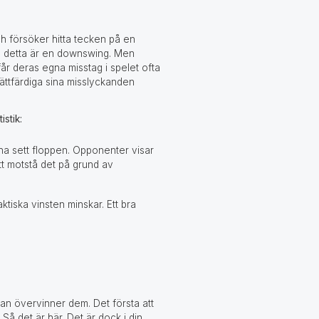
och försöker hitta tecken på en
de, detta är en downswing. Men
får deras egna misstag i spelet ofta
rättfärdiga sina misslyckanden
stik:
 ha sett floppen. Оpponenter visar
att motstå det på grund av
ktiska vinsten minskar. Ett bra
.
 man övervinner dem. Det första att
 Så det är här. Det är dock i din