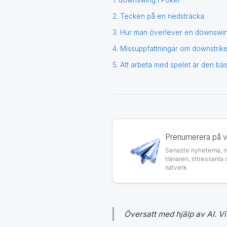
1. downswing i Poker
2. Tecken på en nedsträcka
3. Hur man överlever en downswi
4. Missuppfattningar om downstrik
5. Att arbeta med spelet är den bä
Prenumerera på v
Senaste nyheterna, ny
tränaren, intressant
nätverk.
Översatt med hjälp av AI. Vi 