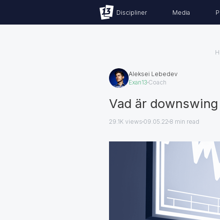
Discipliner
Media
P
H
Aleksei Lebedev
Exan13
Coach
Vad är downswing 
29.1K views
09.05.22
8
min read