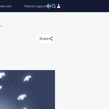
oker rum
Teknisk support
et
Share