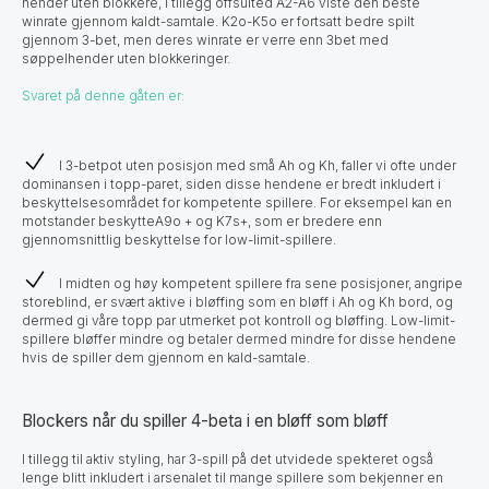
hender uten blokkere, i tillegg offsuited A2-A6 viste den beste
winrate gjennom kaldt-samtale. K2o-K5o er fortsatt bedre spilt
gjennom 3-bet, men deres winrate er verre enn 3bet med
søppelhender uten blokkeringer.
Svaret på denne gåten er:
I 3-betpot uten posisjon med små Ah og Kh, faller vi ofte under
dominansen i topp-paret, siden disse hendene er bredt inkludert i
beskyttelsesområdet for kompetente spillere. For eksempel kan en
motstander beskytteA9o + og K7s+, som er bredere enn
gjennomsnittlig beskyttelse for low-limit-spillere.
I midten og høy kompetent spillere fra sene posisjoner, angripe
storeblind, er svært aktive i bløffing som en bløff i Ah og Kh bord, og
dermed gi våre topp par utmerket pot kontroll og bløffing. Low-limit-
spillere bløffer mindre og betaler dermed mindre for disse hendene
hvis de spiller dem gjennom en kald-samtale.
Blockers når du spiller 4-beta i en bløff som bløff
I tillegg til aktiv styling, har 3-spill på det utvidede spekteret også
lenge blitt inkludert i arsenalet til mange spillere som bekjenner en