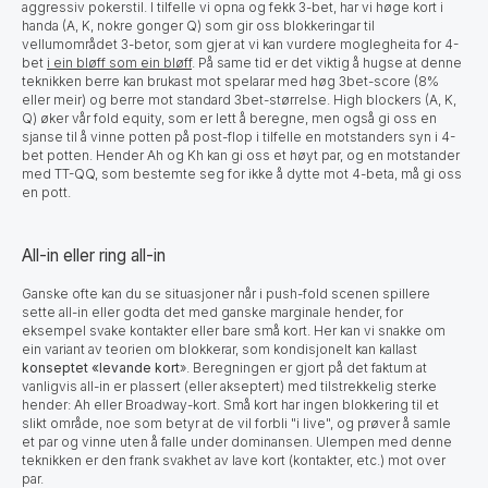
aggressiv pokerstil. I tilfelle vi opna og fekk 3-bet, har vi høge kort i
handa (A, K, nokre gonger Q) som gir oss blokkeringar til
vellumområdet 3-betor, som gjer at vi kan vurdere moglegheita for 4-
bet
i ein bløff som ein bløff
. På same tid er det viktig å hugse at denne
teknikken berre kan brukast mot spelarar med høg 3bet-score (8%
eller meir) og berre mot standard 3bet-størrelse. High blockers (A, K,
Q) øker vår fold equity, som er lett å beregne, men også gi oss en
sjanse til å vinne potten på post-flop i tilfelle en motstanders syn i 4-
bet potten. Hender Ah og Kh kan gi oss et høyt par, og en motstander
med TT-QQ, som bestemte seg for ikke å dytte mot 4-beta, må gi oss
en pott.
All-in eller ring all-in
Ganske ofte kan du se situasjoner når i push-fold scenen spillere
sette all-in eller godta det med ganske marginale hender, for
eksempel svake kontakter eller bare små kort. Her kan vi snakke om
ein variant av teorien om blokkerar, som kondisjonelt kan kallast
konseptet «levande kort
». Beregningen er gjort på det faktum at
vanligvis all-in er plassert (eller akseptert) med tilstrekkelig sterke
hender: Ah eller Broadway-kort. Små kort har ingen blokkering til et
slikt område, noe som betyr at de vil forbli "i live", og prøver å samle
et par og vinne uten å falle under dominansen. Ulempen med denne
teknikken er den frank svakhet av lave kort (kontakter, etc.) mot over
par.