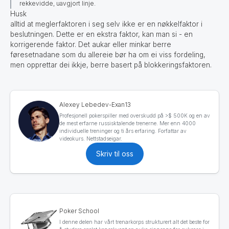
rekkevidde, uavgjort linje.
Husk
alltid at meglerfaktoren i seg selv ikke er en nøkkelfaktor i
beslutningen. Dette er en ekstra faktor, kan man si - en
korrigerende faktor. Det aukar eller minkar berre
føresetnadane som du allereie bør ha om ei viss fordeling,
men opprettar dei ikkje, berre basert på blokkeringsfaktoren.
Alexey Lebedev-Exan13
Profesjonell pokerspiller med overskudd på >$ 500K og en av
de mest erfarne russisktalende trenerne. Mer enn 4000
individuelle treninger og ti års erfaring. Forfattar av
videokurs. Nettstadseigar.
Skriv til oss
Poker School
I denne delen har vårt trenarkorps strukturert alt det beste for