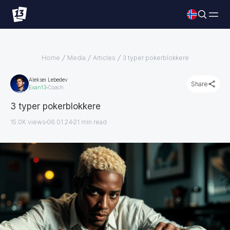
Home
Media
Articles
3 typer pokerblokkere
Aleksei Lebedev
Share
Exan13
Coach
3 typer pokerblokkere
15.0K views
06.01.24
21
min read