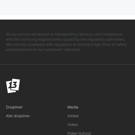
All our actions are based on transparency, fairness, and compliance
with the licensing requirements issued by the regulatory authorities.
We actively cooperate with regulators to ensure a high level of safety
and protection of our customers' interests.
Disipliner
Media
Alle disipliner
Artiklar
Video
Poker School