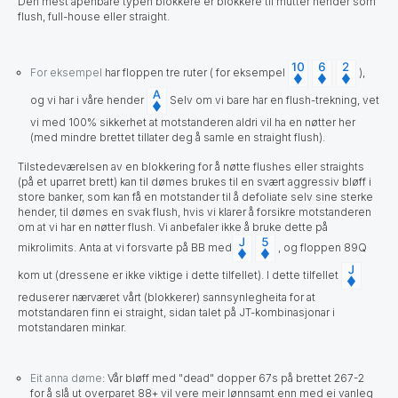
Den mest åpenbare typen blokkere er blokkere til mutter hender som
flush, full-house eller straight.
For eksempel
har
floppen tre ruter ( for eksempel
),
og vi har i våre hender
Selv om vi bare har en flush-trekning, vet
vi med 100% sikkerhet at motstanderen aldri vil ha en nøtter her
(med mindre brettet tillater deg å samle en straight flush).
Tilstedeværelsen av en blokkering for å nøtte flushes eller straights
(på et uparret brett) kan til dømes brukes til en svært aggressiv bløff i
store banker, som kan få en motstander til å defoliate selv sine sterke
hender, til dømes en svak flush, hvis vi klarer å forsikre motstanderen
om at vi har en nøtter flush. Vi anbefaler ikke å bruke dette på
mikrolimits. Anta at vi forsvarte på BB med
, og floppen 89Q
kom ut (dressene er ikke viktige i dette tilfellet). I dette tilfellet
reduserer nærværet vårt (blokkerer) sannsynlegheita for at
motstandaren finn ei straight, sidan talet på JT-kombinasjonar i
motstandaren minkar.
Eit anna døme
:
Vår bløff med "dead" dopper 67s på brettet 267-2
for å slå ut overparet 88+ vil vere meir lønnsamt enn med ei vanleg