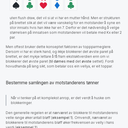
uten flush draw, det vil si at vi har en mutter hånd. Men er strukturen
på brettet slik at det vil være vanskelig for en motstander å syne en
stor innsats hvis han ikke har en 7. Derfor er det nødvendig å velge
størrelsen på innsatsen som motstanderen vil betale med Kx eller 2
par.
Men oftest bruker dette konseptet faktoren av toppparmeglere.
Dersom vi har ei sterk hand, og ikkje blokkerer det øvste paret på
brettet, er det mykje lettare å få fram ekstraktverdien enn om vi
blokkerer det øvste paret (
til dømes
med
det
øvste
settet). Fordi
hovudhanda på lang sikt, som betalar oss ein vellya, er eit toppar.
Bestemme samlingen av motstanderens tønner
Når vi tenker på et komplekst anrop, er det verdt å huske om
blokkeringer.
Den generelle regelen er at nærværet av blokkere til motstanderens
velle range øker antall bløff (
eksempel 1
). Omvendt, nærværet av
blokkerere til motstanderens bløff øker frekvensen av velly i hans
verdi (
eksempel 2
).