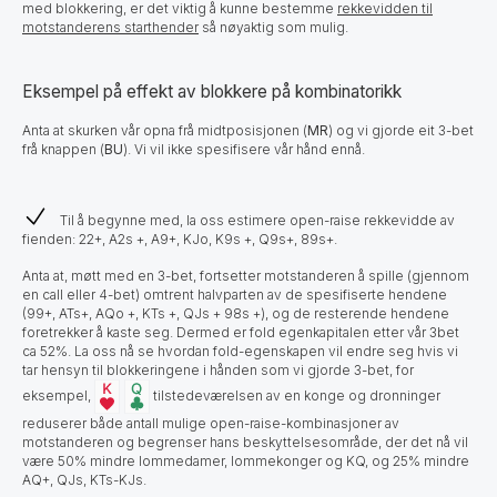
med blokkering, er det viktig å kunne bestemme
rekkevidden til
motstanderens starthender
så nøyaktig som mulig.
Eksempel på effekt av blokkere på kombinatorikk
Anta at skurken vår opna frå midtposisjonen (
MR
) og vi gjorde eit 3-bet
frå knappen (
BU
). Vi vil ikke spesifisere vår hånd ennå.
Til å begynne med, la oss estimere open-raise rekkevidde av
fienden: 22+, A2s +, A9+, KJo, K9s +, Q9s+, 89s+.
Anta at, møtt med en 3-bet, fortsetter motstanderen å spille (gjennom
en call eller 4-bet) omtrent halvparten av de spesifiserte hendene
(99+, ATs+, AQo +, KTs +, QJs + 98s +), og de resterende hendene
foretrekker å kaste seg. Dermed er fold egenkapitalen etter vår 3bet
ca 52%. La oss nå se hvordan fold-egenskapen
vil endre seg hvis vi
tar hensyn til blokkeringene i hånden som vi gjorde 3-bet, for
eksempel,
tilstedeværelsen av en konge og dronninger
reduserer både antall mulige open-raise-kombinasjoner av
motstanderen og begrenser hans beskyttelsesområde, der det nå vil
være 50% mindre lommedamer, lommekonger og KQ, og 25% mindre
AQ+, QJs, KTs-KJs.