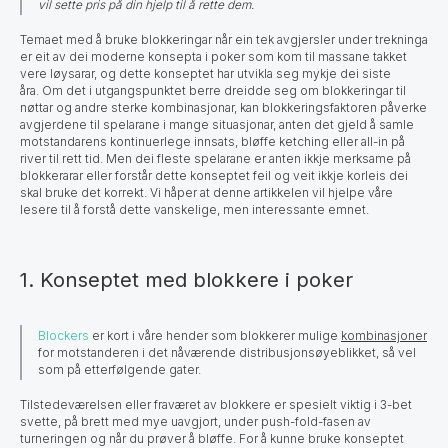
vil sette pris på din hjelp til å rette dem.
Temaet med å bruke blokkeringar når ein tek avgjersler under trekninga
er eit av dei moderne konsepta i poker som kom til massane takket
vere løysarar, og dette konseptet har utvikla seg mykje dei siste
åra. Om det i utgangspunktet berre dreidde seg om blokkeringar til
nøttar og andre sterke kombinasjonar, kan blokkeringsfaktoren påverke
avgjerdene til spelarane i mange situasjonar, anten det gjeld å samle
motstandarens kontinuerlege innsats, bløffe ketching eller all-in på
river til rett tid. Men dei fleste spelarane er anten ikkje merksame på
blokkerarar eller forstår dette konseptet feil og veit ikkje korleis dei
skal bruke det korrekt. Vi håper at denne artikkelen vil hjelpe våre
lesere til å forstå dette vanskelige, men interessante emnet.
1. Konseptet med blokkere i poker
Blockers
er kort i våre hender som blokkerer mulige
kombinasjoner
for motstanderen i det nåværende distribusjonsøyeblikket, så vel
som på etterfølgende gater.
Tilstedeværelsen eller fraværet av blokkere er spesielt viktig i 3-bet
svette, på brett med mye uavgjort, under push-fold-fasen av
turneringen og når du prøver å bløffe. For å kunne bruke konseptet