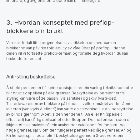
litt oftare, og avgjerda om å opne han blir rimelegare.
3. Hvordan konseptet med preflop-
blokkere blir brukt
Vi har alt fortalt litt i begynnelsen av artikkelen om hvordan en
blokkering kan påvirke fold equity av våre 3bet på preflop. I denne
delen vil vi fortsette preflop-temaet og fortelle deg hvordan du kan
bruke dette temaet.
Anti-stiling beskyttelse
Å stjele persienner frå seine posisjonar er ein vanleg teknikk som ofte
blir brukt av spelarar på alle grenser. Beskyttelse av persienner fra
styling kan være både passiv (via samtale) og aktiv (via 3-bet).
Tilstedeværelsen av blokkere på blinds til velle-området av den åpne
raiseren (vanligvis A eller K) kan være en anledning til aktiv beskyttelse
av blinds gjennom 3-bet, siden hendene til Ah eller Kh (spesielt
offsuited) har dårlig spillbarhet etter floppen. Denne føresetnaden er
ikkje støtta av praksis når ein analyserer databasen for mellom- og
høge grenser, sjølv om den fungerer perfekt ved låge grenser. Ah og
Kh hender spilt i polar bløff beskyttelse gjennom 3-bet verre enn