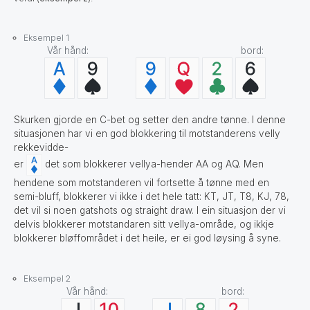
Eksempel 1
Vår hånd: bord:
Skurken gjorde en C-bet og setter den andre tønne. I denne
situasjonen har vi en god blokkering til motstanderens velly
rekkevidde-
er
det som blokkerer vellya-hender AA og AQ. Men
hendene som motstanderen vil fortsette å tønne med en
semi-bluff, blokkerer vi ikke i det hele tatt: KT, JT, T8, KJ, 78,
det vil si noen gatshots og straight draw. I ein situasjon der vi
delvis blokkerer motstandaren sitt vellya-område, og ikkje
blokkerer bløffområdet i det heile, er ei god løysing å syne.
Eksempel 2
Vår hånd: bord: