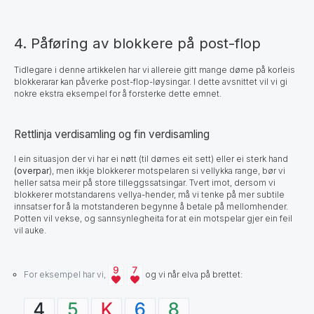
4. Påføring av blokkere på post-flop
Tidlegare i denne artikkelen har vi allereie gitt mange døme på korleis
blokkerarar kan påverke post-flop-løysingar. I dette avsnittet vil vi gi
nokre ekstra eksempel for å forsterke dette emnet.
Rettlinja verdisamling og fin verdisamling
I ein situasjon der vi har ei nøtt (til dømes eit sett) eller ei sterk hand
(overpar
), men ikkje blokkerer motspelaren si vellykka range, bør vi
heller satsa meir på store tilleggssatsingar. Tvert imot, dersom vi
blokkerer motstandarens vellya-hender, må vi tenke på mer subtile
innsatser for å la motstanderen begynne å betale på mellomhender.
Potten vil vekse, og sannsynlegheita for at ein motspelar gjer ein feil
vil auke.
For eksempel har vi,
og vi når elva på brettet: