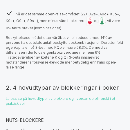
Nå er det samme open-raise-området (22+, A2s+, A9o+, KJo+,
K9s+, Q9s+, 89s +), men minus våre blokkerere
og
, vil være
8% færre prøver (kombinasjoner).
Beskyttelsesområdet etter vår 3bet vil bli redusert med 14% av
prøvene fra det totale antall beskyttelseskombinasjoner. Deretter fold
egenkapitalen på 3-bet med KQo vil være 58,3%. Dermed var
differansen i dei folda eigenkapitalverdiane meir enn 6%.
Tilstedeværelsen av kortene K og Q i 3-beta innsnevret
motstanderens forsvar rekkevidde mer betydelig enn hans open-
raise range.
2. 4 hovudtypar av blokkeringar i poker
La oss se på hovedtyper av blokkere og hvordan de blir brukt i et
praktisk spill.
NUTS-BLOCKERE