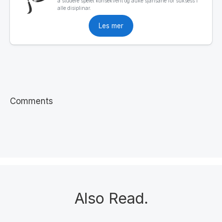
å studere spelet konsekvent og auke sjansane for suksess i
alle disiplinar.
Les mer
Comments
Also Read
.