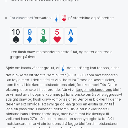
For eksempel
forsvarte vi
på storeblind og på brettet:
uten flush draw, motstanderen sette 2 fat, og setter den tredje
gangen på river.
Sjølv om handa vår ser grei ut,
er
det eit dårleg kort for oss, sidan
det blokkerer eit stort tal semibluffar (QJ, KJ, J8) som motstandaren
kan tøyle med. I dette tilfellet vil vi helst ha T med en lavere kicker,
som ikke vil blokkere motstanderens bløff, for eksempel T4s.
Dette
eksemplet er svært illustrerende. Når vi vil
fange motstanderens
bløff,
er vi mest av alt oppmerksomme på hans ønske om å spille aggressivt
straight draw og flush draw-kombinasjoner. Derfor er blokker til denne
delen av sitt område lett synlige og kan gi oss en ekstra grunn til å
lage en pass fold. Omvendt, dersom vi ikkje har blokkeringar til
bløffane hans i denne fordelinga, men tvert imot blokkeringa til
vellumet hans (KTo-hånd, som reduserer sannsynlegheita for AK i
motstandaren), har vi ein tendens til å legge bløffen til motstandaren