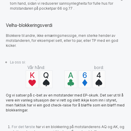
tom hand, sidan vi reduserer sannsynlegheita for fulle hus for
motstandaren på pocketpar 66 og 77 .
Velha-blokkeringsverdi
Blokkere til andre, ikke ernæringsmessige, men sterke hender av
motstanderen, for eksempel sett, eller to par, eller TP med en god
kicker.
La oss si:
Vår hånd: bord:
Og vi satser på c-bet av en motstander med EP-skurk. Det ser ut til å
vere ein vanleg situasjon der vi rett og slett ikkje kom inn i styret,
men faktisk har vi ein god check-raise for å bløffe som ein bløff med
blokkeringar.
For det første
har vi en blokkering på motstanderens AQ og AK, og