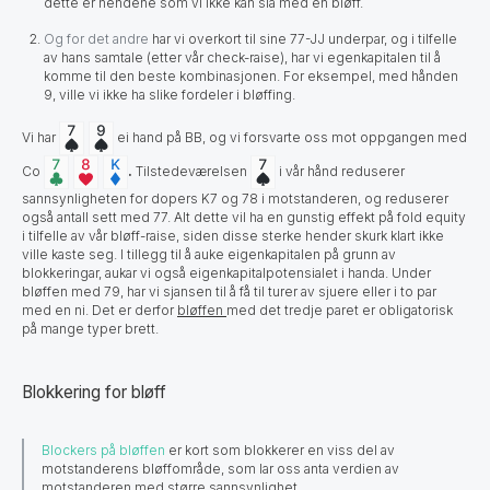
dette er hendene som vi ikke kan slå med en bløff.
Og for det andre
har vi overkort til sine 77-JJ underpar, og i tilfelle
av hans samtale (etter vår check-raise), har vi egenkapitalen til å
komme til den beste kombinasjonen. For eksempel, med hånden
9, ville vi ikke ha slike fordeler i bløffing.
Vi har
ei hand på BB, og vi forsvarte oss mot oppgangen med
Co
.
Tilstedeværelsen
i vår hånd reduserer
sannsynligheten for dopers K7 og 78 i motstanderen, og reduserer
også antall sett med 77. Alt dette vil ha en gunstig effekt på fold equity
i tilfelle av vår bløff-raise, siden disse sterke hender skurk klart ikke
ville kaste seg. I tillegg til å auke eigenkapitalen på grunn av
blokkeringar, aukar vi også eigenkapitalpotensialet i handa. Under
bløffen med 79, har vi sjansen til å få til turer av sjuere eller i to par
med en ni. Det er derfor
bløffen
med det tredje paret er obligatorisk
på mange typer brett.
Blokkering for bløff
Blockers på bløffen
er kort som blokkerer en viss del av
motstanderens bløffområde, som lar oss anta verdien av
motstanderen med større sannsynlighet.