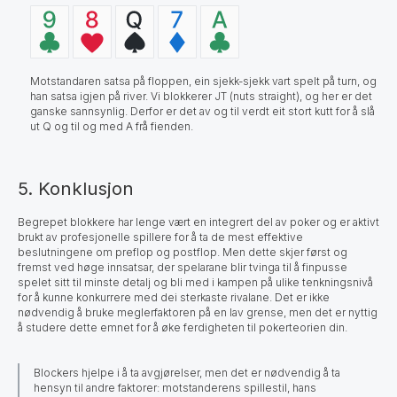
Motstandaren satsa på floppen, ein sjekk-sjekk vart spelt på turn, og
han satsa igjen på river. Vi blokkerer JT (nuts straight), og her er det
ganske sannsynlig. Derfor er det av og til verdt eit stort kutt for å slå
ut Q og til og med A frå fienden.
5. Konklusjon
Begrepet blokkere har lenge vært en integrert del av poker og er aktivt
brukt av profesjonelle spillere for å ta de mest effektive
beslutningene om preflop og postflop. Men dette skjer først og
fremst ved høge innsatsar, der spelarane blir tvinga til å finpusse
spelet sitt til minste detalj og bli med i kampen på ulike tenkningsnivå
for å kunne konkurrere med dei sterkaste rivalane. Det er ikke
nødvendig å bruke meglerfaktoren på en lav grense, men det er nyttig
å studere dette emnet for å øke ferdigheten til pokerteorien din.
Blockers hjelpe i å ta avgjørelser, men det er nødvendig å ta
hensyn til andre faktorer: motstanderens spillestil, hans