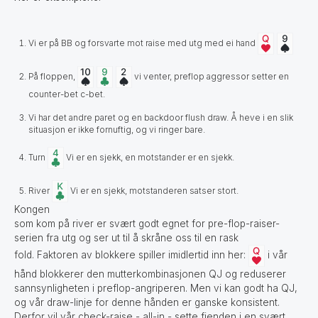
Vi er på BB og forsvarte mot raise med utg med ei hand
På floppen,
vi venter, preflop aggressor setter en
counter-bet c-bet.
Vi har det andre paret og en backdoor flush draw. Å heve i en slik
situasjon er ikke fornuftig, og vi ringer bare.
Turn
Vi er en sjekk, en motstander er en sjekk.
River
Vi er en sjekk, motstanderen satser stort.
Kongen
som kom på river er svært godt egnet for pre-flop-raiser-
serien fra utg og ser ut til å skråne oss til en rask
fold. Faktoren av blokkere spiller imidlertid inn her:
i vår
hånd blokkerer den mutterkombinasjonen QJ og reduserer
sannsynligheten i preflop-angriperen. Men vi kan godt ha QJ,
og vår draw-linje for denne hånden er ganske konsistent.
Derfor vil vår check-raise - all-in - sette fienden i en svært