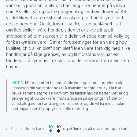
vanskelig posisjon. Sjølv om han legg slike hender på vellya
som AK eller KJ og nokre gonger til og med ein doper på K9,
vil det likevel vere ekstremt vanskeleg for han å syne med
desse hendene. Også, fravær av 99, tt, qc og 44 sett i sitt
område spiller i våre hender, siden vi er sikre på at på
shotboard på turn skurken ville definitivt sette dem på velly og
for beskyttelse verdi. Det er forutsetninger for en veldig høy
kvalitet, chic all-in bløff som bløff! Men vere forsiktig med slike
handlingar på låge grenser, av og til motstandarar har ein
tendens til å syne heilt uklokt, fordi dei risikerer berre ein liten
buy-in.
VIKTIG
: Når du bløffer basert på blokkeringer, bør størrelsen på
innsatsen din være stor nok til å maksimere fold equity. Du bør
bruke samme størrelse som om du faktisk hadde nøtter. Det er òg
ønskjeleg at du blokkerer motstandaren på sjetongar, så det blir
vanskelegare for han å avgjere eit anrop, og du vil ha minst nokre
sjetongar igjen til opprykk i tilfelle nederlag.
Eit anna døme har vi,
og vi finn oss på elva med opne kort: