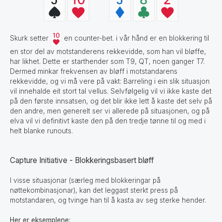
Skurk setter
en counter-bet. i vår hånd er en blokkering til
en stor del av motstanderens rekkevidde, som han vil bløffe,
har likhet. Dette er starthender som T9, QT, noen ganger T7.
Dermed minkar frekvensen av bløff i motstandarens
rekkevidde, og vi må vere på vakt: Barreling i ein slik situasjon
vil innehalde eit stort tal vellus. Selvfølgelig vil vi ikke kaste det
på den første innsatsen, og det blir ikke lett å kaste det selv på
den andre, men generelt ser vi allerede på situasjonen, og på
elva vil vi definitivt kaste den på den tredje tønne til og med i
helt blanke runouts.
Capture Initiative - Blokkeringsbasert bløff
I visse situasjonar (særleg med blokkeringar på
nøttekombinasjonar), kan det leggast sterkt press på
motstandaren, og tvinge han til å kasta av seg sterke hender.
Her er eksemplene: