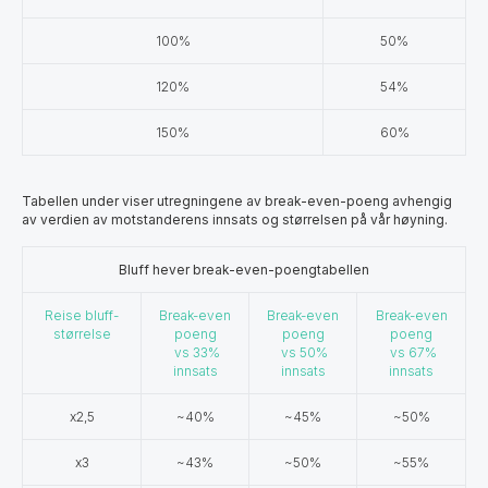
100%
50%
120%
54%
150%
60%
Tabellen under viser utregningene av break-even-poeng avhengig
av verdien av motstanderens innsats og størrelsen på vår høyning.
Bluff hever break-even-poengtabellen
Reise bluff-
Break-even
Break-even
Break-even
størrelse
poeng
poeng
poeng
vs 33%
vs 50%
vs 67%
innsats
innsats
innsats
x2,5
~40%
~45%
~50%
x3
~43%
~50%
~55%