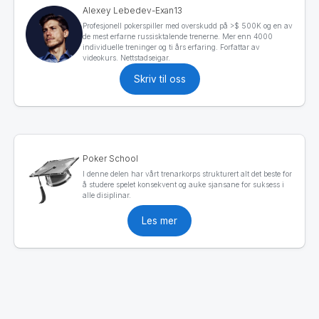
Alexey Lebedev-Exan13
Profesjonell pokerspiller med overskudd på >$ 500K og en av
de mest erfarne russisktalende trenerne. Mer enn 4000
individuelle treninger og ti års erfaring. Forfattar av
videokurs. Nettstadseigar.
Skriv til oss
Poker School
I denne delen har vårt trenarkorps strukturert alt det beste for
å studere spelet konsekvent og auke sjansane for suksess i
alle disiplinar.
Les mer