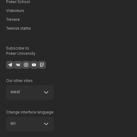
Poker School
Videokurs
Trenere
Teknisk støtte
Subscribe to
Poker University
Our other sites
west
Change interface language
en