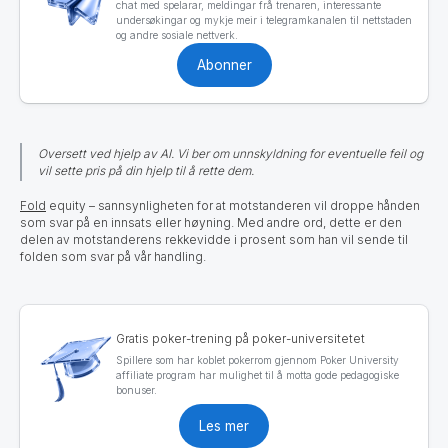
chat med spelarar, meldingar frå trenaren, interessante
undersøkingar og mykje meir i telegramkanalen til nettstaden
og andre sosiale nettverk.
Abonner
Oversett ved hjelp av AI. Vi ber om unnskyldning for eventuelle feil og
vil sette pris på din hjelp til å rette dem.
Fold
equity – sannsynligheten for at motstanderen vil droppe hånden
som svar på en innsats eller høyning. Med andre ord, dette er den
delen av motstanderens rekkevidde i prosent som han vil sende til
folden som svar på vår handling.
Gratis poker-trening på poker-universitetet
Spillere som har koblet pokerrom gjennom Poker University
affiliate program har mulighet til å motta gode pedagogiske
bonuser.
Les mer