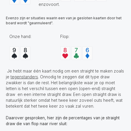
enzovoort.
Evenzo zijn er situaties waarin een van je gesloten kaarten door het
board wordt "geannuleerd".
Onze hand:
Flop:
Je hebt maar één kaart nodig om een straight te maken zoals
je
tegenstanders
. Onnodig te zeggen dat dit type draw
zwakker is dan de rest. Het belangrijkste waar je op moet
letten is het verschil tussen een open (open-end) straight
draw en een interne straight draw. Een open straight draw is
natuurlijk sterker omdat het twee keer zoveel outs heeft, wat
betekent dat het twee keer zo vaak zal vuren.
Daarover gesproken, hier zijn de percentages van je straight
draw die van flop naar river sluit: