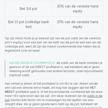
30% van de vereiste hand
Bet 3/4 pot
equity
Bet 1/1 pot (volledige bank
33% van de vereiste hand
bet)
equity
Op zijn minst moet je je bewust zijn van de pot odds (en de vereiste
arm's equity) voor een bet van de helft van de pot en een bet van de
volledige pot, want dit zijn de meest voorkomende bet maten die je
tegenkomt over en weer.
Een BELANGRIJK VOORBEHOUD:
de odds van de bank vertellen je
gewoon of de call DIRECT profitabel is, wat betekent dat er geen
rekening wordt gehouden met andere factoren, zoals bijvoorbeeld
impliciet odds.
Het vertelt je alleen of het profitabel is om NU te call. Alleen omdat
een call een directe winst maakt, wil nog niet zeggen dat het
HET
MEEST
profitabel spel is. In het bovenstaande voorbeeld kan de raise
meer +EV opleveren dan de call. Om deze redenen zijn de
odds in de
pot
slechts één factor om te overwegen bij het spelen van een
straight draw. Als je geen goede kans hebt op de pot, betekent dit