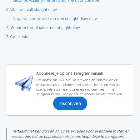
Situaties waarin je moet nadenken over vouwen
5. Wanneer call straight draw
Nog een voorbeeld van een straight draw draw
6. Wanneer bet of raise met straight draw
7. Conclusie
Abonneer je op ons Telegram kanaal!
Het laatste nieuws, nieuwe artikelen en video's van de
educatieve portal, chatten met spelers, berichten van de
coach, interessante enquêtes en nog veel meer in het
Telegram kanaal van de site en andere sociale netwerken.
Inschrijven
Vertaald met behulp van AI. Onze excuses voor eventuele fouten en
we zouden het op prijs stellen als je ons helpt deze te corrigeren.