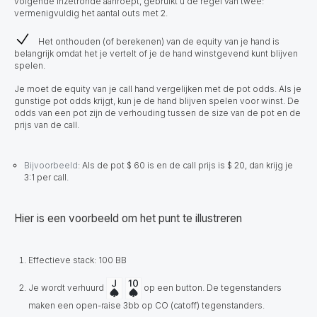
volgende inzetronde aanroept, gebruikt u de regel van twee:
vermenigvuldig het aantal outs met 2.
Het onthouden (of berekenen) van de equity van je hand is
belangrijk omdat het je vertelt of je de hand winstgevend kunt blijven
spelen.
Je moet de equity van je call hand vergelijken met de pot odds. Als je
gunstige pot odds krijgt, kun je de hand blijven spelen voor winst. De
odds van een pot zijn de verhouding tussen de size van de pot en de
prijs van de call.
Bijvoorbeeld:
Als de pot $ 60 is en de call prijs is $ 20, dan krijg je
3:1 per call.
Hier is een voorbeeld om het punt te illustreren
Effectieve stack: 100 BB
Je wordt verhuurd
op een button. De tegenstanders
maken een open-raise 3bb op CO (catoff) tegenstanders.