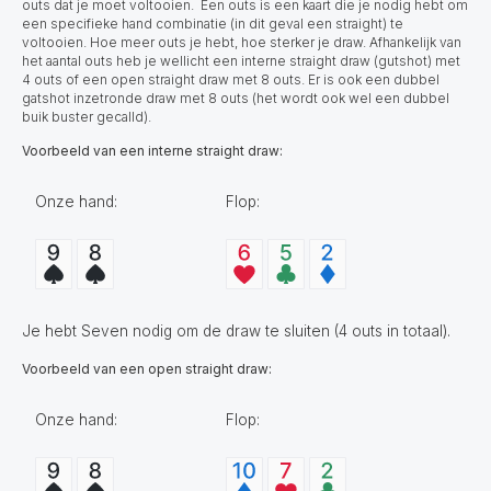
outs dat je moet voltooien. Een outs is een kaart die je nodig hebt om
een specifieke hand combinatie (in dit geval een straight) te
voltooien. Hoe meer outs je hebt, hoe sterker je draw. Afhankelijk van
het aantal outs heb je wellicht een interne straight draw (gutshot) met
4 outs of een open straight draw met 8 outs. Er is ook een dubbel
gatshot inzetronde draw met 8 outs (het wordt ook wel een dubbel
buik buster gecalld).
Voorbeeld van een interne straight draw:
Onze hand:
Flop:
Je hebt Seven nodig om de draw te sluiten (4 outs in totaal).
Voorbeeld van een open straight draw:
Onze hand:
Flop: