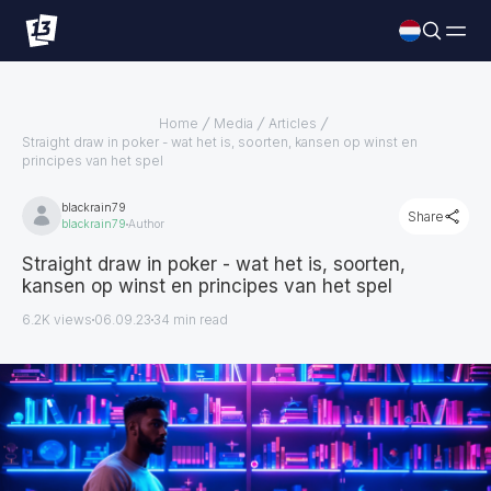
Home
Media
Articles
Straight draw in poker - wat het is, soorten, kansen op winst en
principes van het spel
blackrain79
Share
blackrain79
Author
Straight draw in poker - wat het is, soorten,
kansen op winst en principes van het spel
6.2K views
06.09.23
34
min read