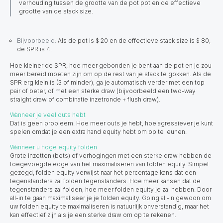
verhouding tussen de grootte van de pot pot en de effectieve
grootte van de stack size.
Bijvoorbeeld:
Als de pot is $ 20 en de effectieve stack size is $ 80,
de SPR is 4.
Hoe kleiner de SPR, hoe meer gebonden je bent aan de pot en je zou
meer bereid moeten zijn om op de rest van je stack te gokken. Als de
SPR erg klein is (3 of minder), ga je automatisch verder met een top
pair of beter, of met een sterke draw (bijvoorbeeld een two-way
straight draw of combinatie inzetronde + flush draw).
Wanneer je veel outs hebt
Dat is geen probleem. Hoe meer outs je hebt, hoe agressiever je kunt
spelen omdat je een extra hand equity hebt om op te leunen.
Wanneer u hoge equity folden
Grote inzetten (bets) of verhogingen met een sterke draw hebben de
toegevoegde edge van het maximaliseren van folden equity. Simpel
gezegd, folden equity verwijst naar het percentage kans dat een
tegenstanders zal folden tegenstanders. Hoe meer kansen dat de
tegenstanders zal folden, hoe meer folden equity je zal hebben. Door
all-in te gaan maximaliseer je je folden equity. Going all-in gewoon om
uw folden equity te maximaliseren is natuurlijk onverstandig, maar het
kan effectief zijn als je een sterke draw om op te rekenen.