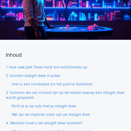
Inhoud
1. Hoe vaak pakt Texas Hold 'em rechtstreeks op
2. Soorten straight draw in poker
Hier is een voorbeeld om het punt te illustreren
3. Factoren die van invloed zijn op de manier waarop een straight draw
wordt gespeeld
Richt je je op nuts met je straight draw
Wat zijn de impliciet odds van uw straight draw
4. Wanneer moet u de straight draw resetten?