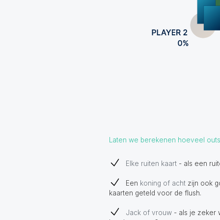
Laten we berekenen hoeveel outs d
Elke ruiten kaart
- als een rui
Een
koning of acht
zijn ook 
kaarten geteld voor de flush.
Jack of vrouw
- als je zeker