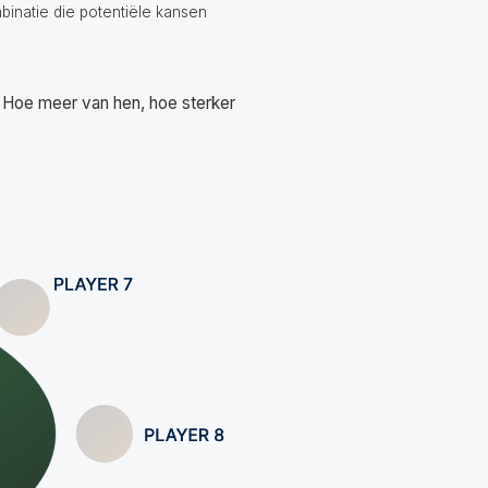
binatie die potentiële kansen
. Hoe meer van hen, hoe sterker