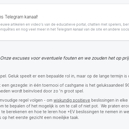
ns Telegram kanaal!
nieuwe artikelen en video's van de educatieve portal, chatten met spelers, be
enquêtes en nog veel meer in het Telegram kanaal van de site en andere soc
 Onze excuses voor eventuele fouten en we zouden het op prijs 
el. Geluk speelt er een bepaalde rol in, maar op de lange termijn is 
ht een gezegde: in één toernooi of cashgame is het geluksaandeel 90
heden wordt beïnvloed door zo 'n groot spel.
envoudige regel volgen -
om
wiskundig positieve
beslissingen in elk
m te bepalen of het mogelijk is om te call of niet pot. We praten ero
ze te berekenen en hoe te leren hoe +EV beslissingen te nemen in w
 op het eerste gezicht een moeilijke taak.