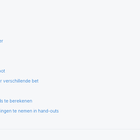
er
pot
r verschillende bet
dds te berekenen
ssingen te nemen in hand-outs