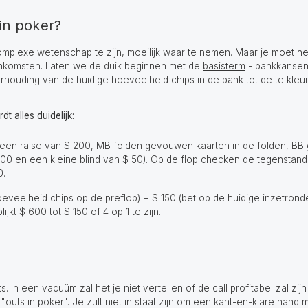
 in poker?
omplexe wetenschap te zijn, moeilijk waar te nemen. Maar je moet he
 inkomsten. Laten we de duik beginnen met de
basisterm
- bankkansen 
erhouding van de huidige hoeveelheid chips in de bank tot de te kleur
 alles duidelijk:
en raise van $ 200, MB folden gevouwen kaarten in de folden, BB ge
 200 en een kleine blind van $ 50). Op de flop checken de tegenstand
0.
hoeveelheid chips op de preflop) + $ 150 (bet op de huidige inzetrond
jkt $ 600 tot $ 150 of 4 op 1 te zijn.
s.
In een vacuüm zal het je niet vertellen of de call profitabel zal zij
uts in poker". Je zult niet in staat zijn om een kant-en-klare hand m