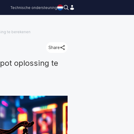
s
Technische ondersteuning
sing te berekenen
Share
pot oplossing te