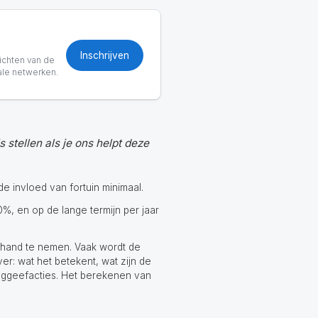
Inschrijven
richten van de
iale netwerken.
stellen als je ons helpt deze
de invloed van fortuin minimaal.
%, en op de lange termijn per jaar
e hand te nemen. Vaak wordt de
ver: wat het betekent, wat zijn de
eggeefacties. Het berekenen van