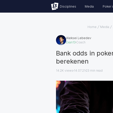
Disciplines
Media
Poker 
Home
Media
Aleksei Lebedev
Exan13
Coach
Bank odds in poke
berekenen
14.2K views
14.07.21
23
min read