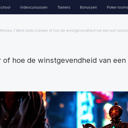
school
Videocursussen
Trainers
Bonussen
Poker room
Articles
Bank odds in poker of hoe de winstgevendheid van een pot oplos
r of hoe de winstgevendheid van een 