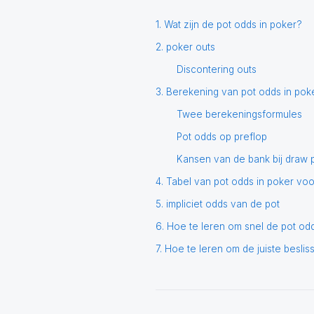
1. Wat zijn de pot odds in poker?
2. poker outs
Discontering outs
3. Berekening van pot odds in pok
Twee berekeningsformules
Pot odds op preflop
Kansen van de bank bij draw 
4. Tabel van pot odds in poker voo
5. impliciet odds van de pot
6. Hoe te leren om snel de pot o
7. Hoe te leren om de juiste besli