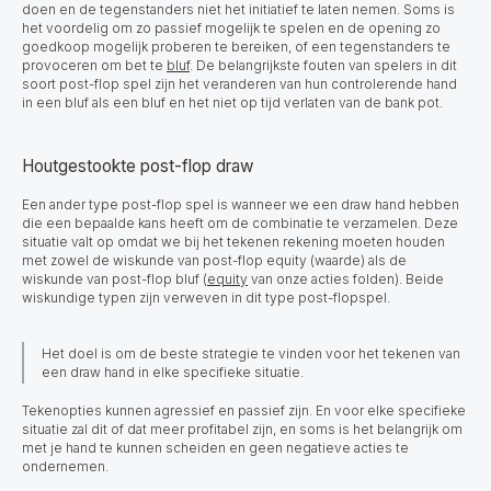
doen en de tegenstanders niet het initiatief te laten nemen. Soms is
het voordelig om zo passief mogelijk te spelen en de opening zo
goedkoop mogelijk proberen te bereiken, of een tegenstanders te
provoceren om bet te
bluf
. De belangrijkste fouten van spelers in dit
soort post-flop spel zijn het veranderen van hun controlerende hand
in een bluf als een bluf en het niet op tijd verlaten van de bank pot.
Houtgestookte post-flop draw
Een ander type post-flop spel is wanneer we een draw hand hebben
die een bepaalde kans heeft om de combinatie te verzamelen. Deze
situatie valt op omdat we bij het tekenen rekening moeten houden
met zowel de wiskunde van post-flop equity (waarde) als de
wiskunde van post-flop bluf (
equity
van onze acties folden). Beide
wiskundige typen zijn verweven in dit type post-flopspel.
Het doel is om de beste strategie te vinden voor het tekenen van
een draw hand in elke specifieke situatie.
Tekenopties kunnen agressief en passief zijn. En voor elke specifieke
situatie zal dit of dat meer profitabel zijn, en soms is het belangrijk om
met je hand te kunnen scheiden en geen negatieve acties te
ondernemen.