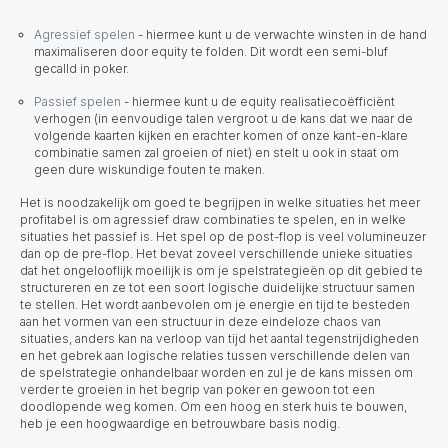
Agressief spelen
- hiermee kunt u de verwachte winsten in de hand
maximaliseren door equity te folden. Dit wordt een semi-bluf
gecalld in poker.
Passief spelen
- hiermee kunt u de equity realisatiecoëfficiënt
verhogen (in eenvoudige talen vergroot u de kans dat we naar de
volgende kaarten kijken en erachter komen of onze kant-en-klare
combinatie samen zal groeien of niet) en stelt u ook in staat om
geen dure wiskundige fouten te maken.
Het is noodzakelijk om goed te begrijpen in welke situaties het meer
profitabel is om agressief draw combinaties te spelen, en in welke
situaties het passief is. Het spel op de post-flop is veel volumineuzer
dan op de pre-flop. Het bevat zoveel verschillende unieke situaties
dat het ongelooflijk moeilijk is om je spelstrategieën op dit gebied te
structureren en ze tot een soort logische duidelijke structuur samen
te stellen.
Het wordt aanbevolen om je energie en tijd te besteden
aan het vormen van een structuur
in deze eindeloze chaos van
situaties, anders kan na verloop van tijd het aantal tegenstrijdigheden
en het gebrek aan logische relaties tussen verschillende delen van
de spelstrategie onhandelbaar worden en zul je de kans missen om
verder te groeien in het begrip van poker en gewoon tot een
doodlopende weg komen. Om een hoog en sterk huis te bouwen,
heb je een hoogwaardige en betrouwbare basis nodig.