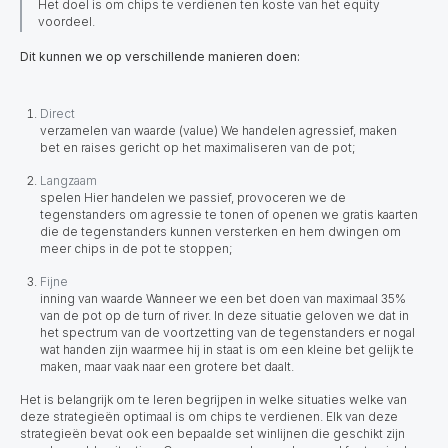
Het doel is om chips te verdienen ten koste van het equity
voordeel.
Dit kunnen we op verschillende manieren doen:
Direct
verzamelen van waarde (value) We handelen agressief, maken
bet en raises gericht op het maximaliseren van de pot;
Langzaam
spelen Hier handelen we passief, provoceren we de
tegenstanders om agressie te tonen of openen we gratis kaarten
die de tegenstanders kunnen versterken en hem dwingen om
meer chips in de pot te stoppen;
Fijne
inning van waarde Wanneer we een bet doen van maximaal 35%
van de pot op de turn of river. In deze situatie geloven we dat in
het spectrum van de voortzetting van de tegenstanders er nogal
wat handen zijn waarmee hij in staat is om een kleine bet gelijk te
maken, maar vaak naar een grotere bet daalt.
Het is belangrijk om te leren begrijpen in welke situaties welke van
deze strategieën optimaal is
om chips te verdienen. Elk van deze
strategieën bevat ook een bepaalde set winlijnen die geschikt zijn