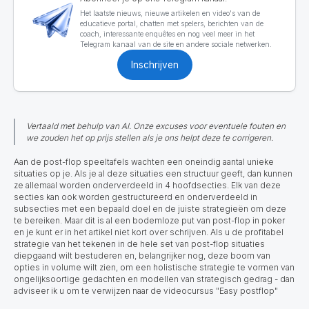
Het laatste nieuws, nieuwe artikelen en video's van de
educatieve portal, chatten met spelers, berichten van de
coach, interessante enquêtes en nog veel meer in het
Telegram kanaal van de site en andere sociale netwerken.
Inschrijven
Vertaald met behulp van AI. Onze excuses voor eventuele fouten en
we zouden het op prijs stellen als je ons helpt deze te corrigeren.
Aan de post-flop speeltafels wachten een oneindig aantal unieke
situaties op je.
Als je al deze situaties een structuur geeft, dan kunnen
ze allemaal worden onderverdeeld in 4 hoofdsecties. Elk van deze
secties kan ook worden gestructureerd en onderverdeeld in
subsecties met een bepaald doel en de juiste strategieën om deze
te bereiken. Maar dit is al een bodemloze put van post-flop in poker
en je kunt er in het artikel niet kort over schrijven
.
Als u de profitabel
strategie van het tekenen in de hele set van post-flop situaties
diepgaand wilt bestuderen en, belangrijker nog, deze boom van
opties in volume wilt zien, om een holistische strategie te vormen van
ongelijksoortige gedachten en modellen van strategisch gedrag - dan
adviseer ik u om te verwijzen naar de videocursus "Easy postflop"