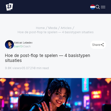
Home
Media
Articles
Hoe de post-flop te spelen — 4 basistypen situaties
Aleksei Lebedev
Share
Exan13
Coach
Hoe de post-flop te spelen — 4 basistypen
situaties
9.8K views
05.07.21
8
min read