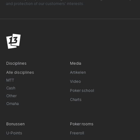
and protection of our customers' interests.
Disciplines
Media
Alle disciplines
Artikelen
MTT
Video
Cash
Poker school
Other
Charts
Omaha
Bonussen
Poker rooms
U-Points
Freeroll