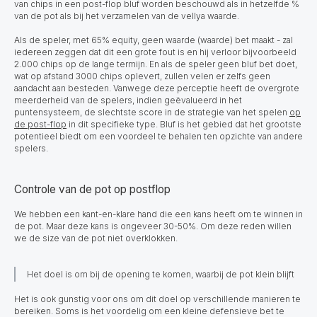
van chips in een post-flop bluf worden beschouwd als in hetzelfde %
van de pot als bij het verzamelen van de vellya waarde.
Als de speler, met 65% equity, geen waarde (waarde) bet maakt - zal
iedereen zeggen dat dit een grote fout is en hij verloor bijvoorbeeld
2.000 chips op de lange termijn. En als de speler geen bluf bet doet,
wat op afstand 3000 chips oplevert, zullen velen er zelfs geen
aandacht aan besteden. Vanwege deze perceptie heeft de overgrote
meerderheid van de spelers, indien geëvalueerd in het
puntensysteem, de slechtste score in de strategie van het spelen
op
de post-flop
in dit specifieke type. Bluf is het gebied dat het grootste
potentieel biedt om een voordeel te behalen ten opzichte van andere
spelers.
Controle van de pot op postflop
We hebben een kant-en-klare hand die een kans heeft om te winnen in
de pot. Maar deze kans is ongeveer 30-50%. Om deze reden willen
we de size van de pot niet overklokken.
Het doel is om bij de opening te komen, waarbij de pot klein blijft
Het is ook gunstig voor ons om dit doel op verschillende manieren te
bereiken. Soms is het voordelig om een kleine defensieve bet te