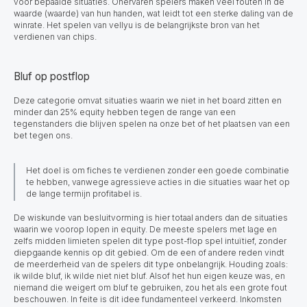
voor bepaalde situaties. Onervaren spelers maken veel fouten in de
waarde (waarde) van hun handen, wat leidt tot een sterke daling van de
winrate. Het spelen van vellyu is de belangrijkste bron van het
verdienen van chips.
Bluf op postflop
Deze categorie omvat situaties waarin we niet in het board zitten en
minder dan 25% equity hebben tegen de range van een
tegenstanders die blijven spelen na onze bet of het plaatsen van een
bet tegen ons.
Het doel is om fiches te verdienen zonder een goede combinatie
te hebben, vanwege agressieve acties in die situaties waar het op
de lange termijn profitabel is.
De wiskunde van besluitvorming
is hier totaal anders dan de situaties
waarin we voorop lopen in equity. De meeste spelers met lage en
zelfs midden limieten spelen dit type post-flop spel intuïtief, zonder
diepgaande kennis op dit gebied. Om de een of andere reden vindt
de meerderheid van de spelers dit type onbelangrijk. Houding zoals:
ik wilde bluf, ik wilde niet niet bluf. Alsof het hun eigen keuze was, en
niemand die weigert om bluf te gebruiken, zou het als een grote fout
beschouwen. In feite is dit idee fundamenteel verkeerd. Inkomsten