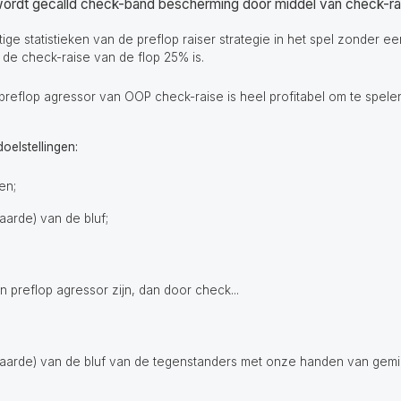
wordt gecalld check-band bescherming door middel van check-rai
ige statistieken van de preflop raiser strategie in het spel zonder ee
 de check-raise van de flop 25% is.
preflop agressor van OOP check-raise is heel profitabel om te spelen
oelstellingen:
en;
arde) van de bluf;
 preflop agressor zijn, dan door check...
arde) van de bluf van de tegenstanders met onze handen van gemid