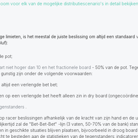
om voor elk van de mogelijke distributiescenario's in detail bekijken
age limieten, is het meestal de juiste beslissing om altijd een standaard
v
uf):
e pot;
rt niet hoger dan 10 en het fractionele board
- 50% van de pot. Tegel
op gunstig zijn onder de volgende voorwaarden:
t altijd een verlengde bet bet;
n op een verlengde bet heeft alleen zin in dry board (ongecoördine
egenstanders
.
preflop racer beslissingen afhankelijk van de kracht van zijn hand en de
lijkertijd zal de "Bet-Bet-Bet" -lijn (3 vaten, 50-70% van de bank) sta
en in geschikte situaties blijven plaatsen, bijvoorbeeld in droog boar
ht te besteden aan de statistieken van de tegenstanders: indicato