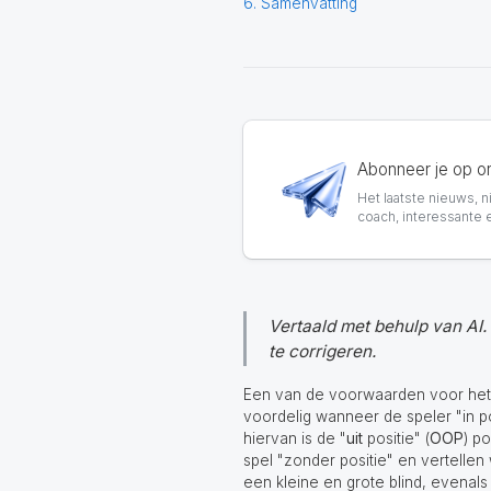
6. Samenvatting
Abonneer je op o
Het laatste nieuws, 
coach, interessante 
Vertaald met behulp van AI.
te corrigeren.
Een van de voorwaarden voor het n
voordelig wanneer de speler "in pos
hiervan is de "
uit
positie" (
OOP
) p
spel "zonder positie" en vertellen
een kleine en grote blind, evenals