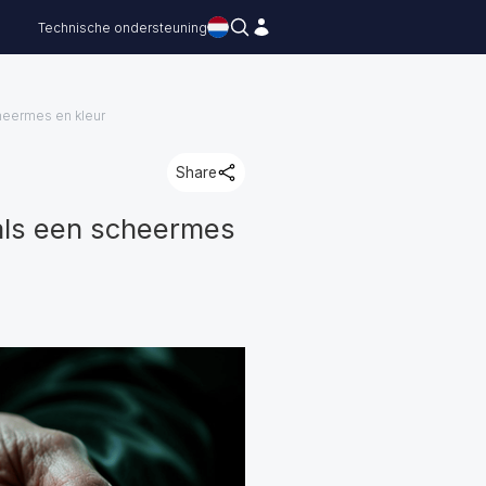
s
Technische ondersteuning
heermes en kleur
Share
 als een scheermes