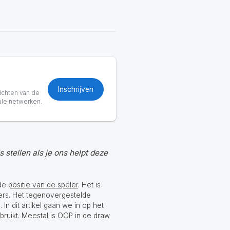
Inschrijven
richten van de
iale netwerken.
stellen als je ons helpt deze
 de
positie van de speler
. Het is
ders. Het tegenovergestelde
In dit artikel gaan we in op het
bruikt. Meestal is OOP in de draw