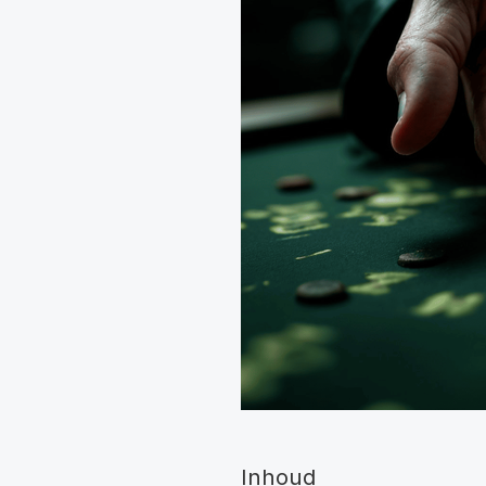
Inhoud