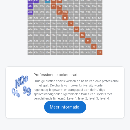
Professionele poker charts
Huidige preflop charts vormen de basis van elke professional
in het spel. De charts van poker University worden
regelmatig bijgewerkt en aangepast aan de huidige
spelomstandigheden (gemiddelde teams van spelers met
verschillende limieten). Level 1, level 2, level 3, level 4.
Meer informatie