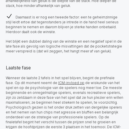
afhankelijkheid van geluk is de diepte van de stack. Hoe dieper de
stack, hoe minder afhankelijk van geluk.
Daarnaast is er nog een tweede factor:
een te geheimzinnige
stijl leidt ertoe dat tegenstanders je intrede in de hand heel serieus
beginnen te nemen en daarom blijven je sterke handen onbetaald.
Hierdoor daalt ook de winrate.
Het blijkt een dubbel daling van de winrate en een negatief spel in de
late fase als gevolg van logische misvattingen dat de pocketstrategie
meer verspreid is (dat wil zeggen, het hangt meer af van geluk).
Laatste fase
Wanneer de laatste 2 tafels in het spel blijven, begint de prefinale
fase. Op dit moment neemt de
ICM-invloed op
de wiskunde van het
spel en op de psychologie van de spelers nog meer toe. De meeste
beginnende en onregelmatige spelers, evenals recreatieve spelers,
zijn zo zeldzaam in deze fase van het spel dat ze hun plezier erin willen
maximaliseren; ze beginnen heel stiekem te spelen, te voorzichtig.
Psychologisch gezien is het onder druk zetten van dergelijke spelers
en het nemen van hun chips met agressie en bluffen een belangrijk
onderdeel van de strategie van professionele spelers. Op de
finaletafel begint het verschil tussen de prijzen snel te groeien en
krijgen de hoofdprijzen de eerste 3 plaatsen in het toernooi. De ICM-