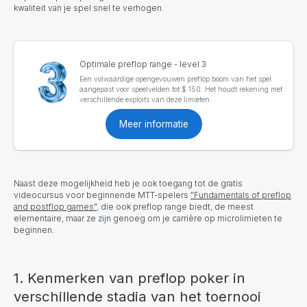
kwaliteit van je spel snel te verhogen.
Optimale preflop range - level 3
Een volwaardige opengevouwen preflop boom van het spel
aangepast voor speelvelden tot $ 150. Het houdt rekening met
verschillende exploits van deze limieten.
Meer informatie
Naast deze mogelijkheid heb je ook toegang tot de gratis
videocursus voor beginnende MTT-spelers
"Fundamentals of preflop
and postflop games"
,
die ook preflop range biedt, de meest
elementaire, maar ze zijn genoeg om je carrière op microlimieten te
beginnen.
1. Kenmerken van preflop poker in
verschillende stadia van het toernooi