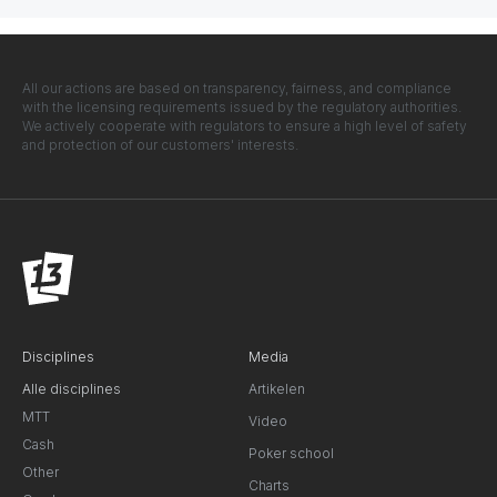
All our actions are based on transparency, fairness, and compliance
with the licensing requirements issued by the regulatory authorities.
We actively cooperate with regulators to ensure a high level of safety
and protection of our customers' interests.
Disciplines
Media
Alle disciplines
Artikelen
MTT
Video
Cash
Poker school
Other
Charts