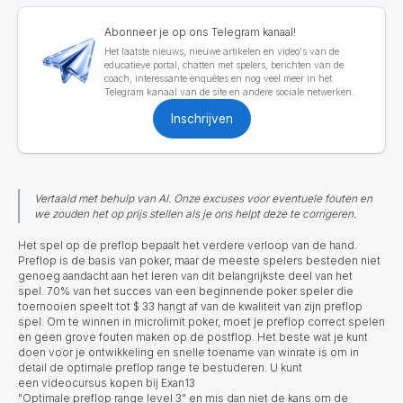
Abonneer je op ons Telegram kanaal!
Het laatste nieuws, nieuwe artikelen en video's van de
educatieve portal, chatten met spelers, berichten van de
coach, interessante enquêtes en nog veel meer in het
Telegram kanaal van de site en andere sociale netwerken.
Inschrijven
Vertaald met behulp van AI. Onze excuses voor eventuele fouten en
we zouden het op prijs stellen als je ons helpt deze te corrigeren.
Het spel op de preflop bepaalt het verdere verloop van de hand.
Preflop
is de basis van poker, maar de meeste spelers besteden niet
genoeg aandacht aan het leren van dit belangrijkste deel van het
spel. 70% van het succes van een beginnende poker speler die
toernooien speelt tot $ 33 hangt af van de kwaliteit van zijn preflop
spel. Om te winnen in microlimit poker, moet je preflop correct spelen
en geen grove fouten maken op de postflop. Het beste wat je kunt
doen voor je ontwikkeling en snelle toename van winrate is om in
detail de optimale preflop range te bestuderen. U kunt
een videocursus kopen bij Exan13
"Optimale preflop range level 3" en mis dan niet de kans om de