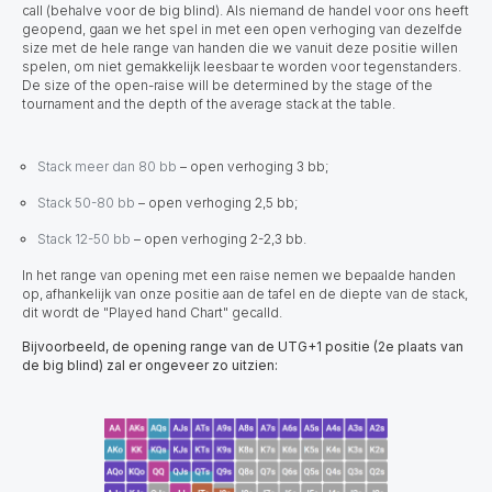
call (behalve voor de big blind). Als niemand de handel voor ons heeft
geopend, gaan we het spel in met een open verhoging van dezelfde
size met de hele range van handen die we vanuit deze positie willen
spelen, om niet gemakkelijk leesbaar te worden voor tegenstanders.
De size of the open-raise will be determined by the stage of the
tournament and the depth of the average stack at the table.
Stack meer dan 80 bb
– open verhoging 3 bb;
Stack 50-80 bb
– open verhoging 2,5 bb;
Stack 12-50 bb
– open verhoging 2-2,3 bb.
In het range van opening met een raise nemen we bepaalde handen
op, afhankelijk van onze positie aan de tafel en de diepte van de stack,
dit wordt de "Played hand Chart" gecalld.
Bijvoorbeeld, de opening range van de UTG+1 positie (2e plaats van
de big blind) zal er ongeveer zo uitzien: