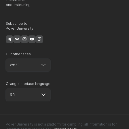
ondersteuning
Subscribe to
Poker University
Our other sites
west
Change interface language
en
Poker University is not a platform for gambling, all information is for