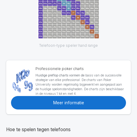
Telefoon-type speler hand range
Professionele poker charts
Huidige preflop charts vormen de
basis van de succesvolle
strategie van elke professional. De charts van Poker
University worden regelmatig bijgewerkt en aangepast aan
de huidige spelomstandigheden. De charts zijn beschikbaar
in de niveaus 1 tot en met 4.
Meer informatie
Hoe te spelen tegen telefoons