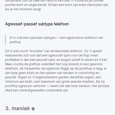
verzameld, turn ze vaak hun hand in een bluf — vooral als je zonder
positie bent en uitgecheckt. Dit kan een bron van extra inkomsten zijn
als je het moment vangt.
Agressief-passief subtype telefoon
Er is ook een speciaal subtype — een agressieve telefoon van
preflop.
Dit is een soort "evolutie" van de klassieke telefoon. Zo 'n speler
realiseerde zich ooit dat een agressief spel voor de flop meer
profitabel is dan een passief spel, en begon actief te raisen en 3 bet.
Maar voorbij de preflop verandert het nog steeds in een gewone
telefoon: de frequentie van agressie (Agg) op de postflop is laag, er
zijn bijna geen blufs en het spelen van handen is voorzichtig en
passief. Tegen zo 'n tegenstanders gelden dezelfde regels: een
minimum aan blufs, een maximum van grote waarde inzetten. Als hij
postflop agressie vertoont — neem het dan heel serieus. Het zal bijna
altijd een sterk afgewerkte combinatie zijn.
3. maniak