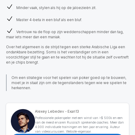
Minder vaak, stylen als hij op de jaloezieën zit.
Master 4-beta in een bluf als een bluf.
Vertrouw na de flop op zijn weddenschappen minder dan tag,
maar iets meer dan een maniak.
Over het algemeen is de strijd tegen een sterke Arabische Liga een
ondankbare bezetting. Soms is het verstandiger om in een
voorzichtiger stijl te gaan en te wachten tot hij de situatie zelf overtreft
en je chips brengt.
Om een strategie voor het spelen van poker goed op te bouwen,
moet je in staat zijn om de tegenstanders tegen wie we spelen te
herkennen.
Alexey Lebedev - Exan13
Professionele pokerspeler met een winst van >$ 500k en een
van de meest ervaren Russisch sprekende coaches. Meer dan
4.000 individuele trainingen en tien jaar ervaring. Auteur
van videocursussen. Website-eigenaar.