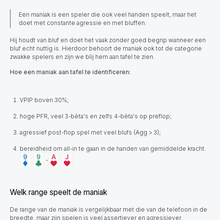
Een maniak is een speler die ook veel handen speelt, maar het
doet met constante agressie en met bluffen.
Hij houdt van bluf en doet het vaak zonder goed begrip wanneer een
bluf echt nuttig is. Hierdoor behoort de maniak ook tot de categorie
zwakke spelers en zijn we blij hem aan tafel te zien.
Hoe een maniak aan tafel te identificeren:
VPIP boven 30%;
hoge PFR, veel 3-bèta's en zelfs 4-bèta's op preflop;
agressief post-flop spel met veel blufs (Agg > 3);
bereidheid om all-in te gaan in de handen van gemiddelde kracht.
-
Welk range speelt de maniak
De range van de maniak is vergelijkbaar met die van de telefoon in de
breedte, maar zijn spelen is veel assertiever en agressiever.