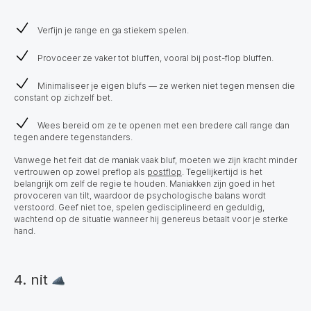
Verfijn je range en ga stiekem spelen.
Provoceer ze vaker tot bluffen, vooral bij post-flop bluffen.
Minimaliseer je eigen blufs — ze werken niet tegen mensen die
constant op zichzelf bet.
Wees bereid om ze te openen met een bredere call range dan
tegen andere tegenstanders.
Vanwege het feit dat de maniak vaak bluf, moeten we zijn kracht minder
vertrouwen op zowel preflop als
postflop
. Tegelijkertijd is het
belangrijk om zelf de regie te houden. Maniakken zijn goed in het
provoceren van tilt, waardoor de psychologische balans wordt
verstoord. Geef niet toe, spelen gedisciplineerd en geduldig,
wachtend op de situatie wanneer hij genereus betaalt voor je sterke
hand.
4. nit