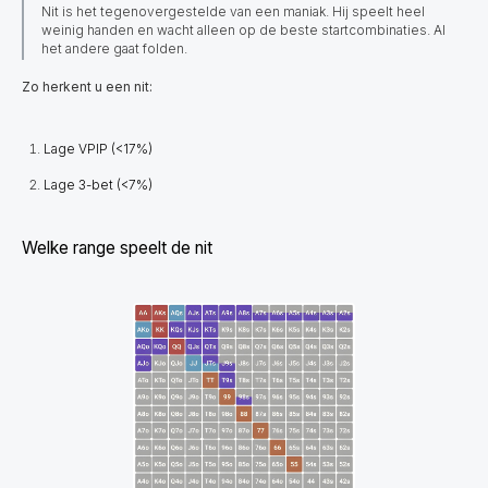
Nit is het tegenovergestelde van een maniak. Hij speelt heel
weinig handen en wacht alleen op de beste startcombinaties. Al
het andere gaat folden.
Zo herkent u een nit:
Lage VPIP (<17%)
Lage 3-bet (<7%)
Welke range speelt de nit