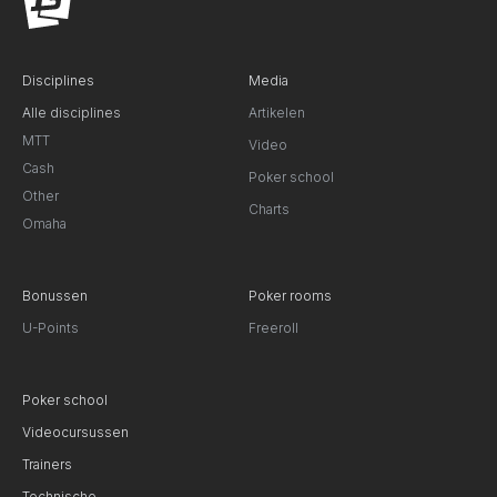
Disciplines
Media
Alle disciplines
Artikelen
MTT
Video
Cash
Poker school
Other
Charts
Omaha
Bonussen
Poker rooms
U-Points
Freeroll
Poker school
Videocursussen
Trainers
Technische