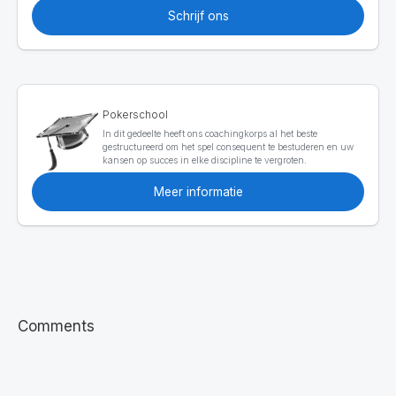
Schrijf ons
Pokerschool
In dit gedeelte heeft ons coachingkorps al het beste
gestructureerd om het spel consequent te bestuderen en uw
kansen op succes in elke discipline te vergroten.
Meer informatie
Comments