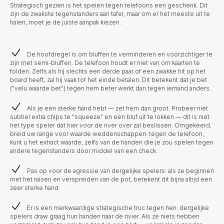
Strategisch gezien is het spelen tegen telefoons een geschenk. Dit
zijn de zwakste tegenstanders aan tafel, maar om er het meeste uit te
halen, moet je de juiste aanpak kiezen.
De hoofdregel is om bluffen te verminderen en voorzichtiger te
zijn met semi-bluffen. De telefoon houdt er niet van om kaarten te
folden. Zelfs als hij slechts een derde paar of een zwakke hit op het
board heeft, zal hij vaak tot het einde betalen. Dit betekent dat je bet
("velu waarde bet") tegen hem beter werkt dan tegen iemand anders.
Als je een sterke hand hebt — zet hem dan groot. Probeer niet
subtiel extra chips te "squeeze" en een bluf uit te lokken — dit is niet
het type speler dat hier voor de river over zal beslissen. Omgekeerd,
breid uw range voor waarde weddenschappen: tegen de telefoon,
kunt u het extract waarde, zelfs van de handen die je zou spelen tegen
andere tegenstanders door middel van een check.
Pas op voor de agressie van dergelijke spelers: als ze beginnen
met het raisen en verspreiden van de pot, betekent dit bijna altijd een
zeer sterke hand.
Er is een merkwaardige strategische truc tegen hen: dergelijke
spelers draw graag hun handen naar de rivier. Als ze niets hebben