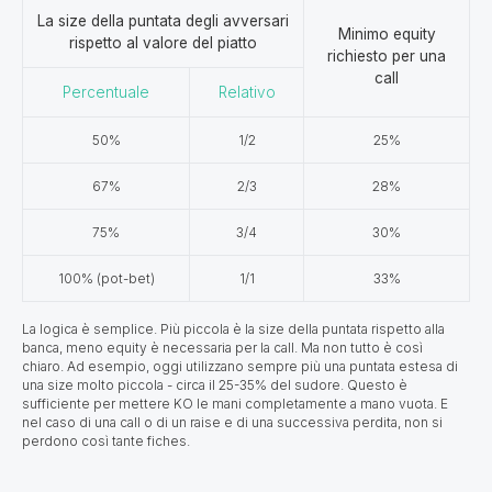
La size della puntata degli avversari
Minimo equity
rispetto al valore del piatto
richiesto per una
call
Percentuale
Relativo
50%
1/2
25%
67%
2/3
28%
75%
3/4
30%
100% (pot-bet)
1/1
33%
La logica è semplice. Più piccola è la size della puntata rispetto alla
banca, meno equity è necessaria per la call. Ma non tutto è così
chiaro. Ad esempio, oggi utilizzano sempre più una puntata estesa di
una size molto piccola - circa il 25-35% del sudore. Questo è
sufficiente per mettere KO le mani completamente a mano vuota. E
nel caso di una call o di un raise e di una successiva perdita, non si
perdono così tante fiches.