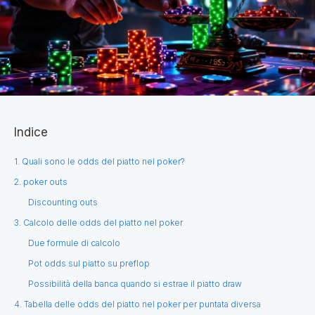
Indice
1. Quali sono le odds del piatto nel poker?
2. poker outs
Discounting outs
3. Calcolo delle odds del piatto nel poker
Due formule di calcolo
Pot odds sul piatto su preflop
Possibilità della banca quando si estrae il piatto draw
4. Tabella delle odds del piatto nel poker per puntata diversa