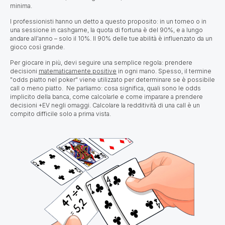
minima.
I professionisti hanno un detto a questo proposito: in un torneo o in
una sessione in cashgame, la quota di fortuna è del 90%, e a lungo
andare all'anno – solo il 10%. Il 90% delle tue abilità è influenzato da un
gioco così grande.
Per giocare in più, devi seguire una semplice regola:
prendere
decisioni
matematicamente positive
in ogni mano. Spesso, il termine
"odds piatto nel poker" viene utilizzato per determinare se è possibile
call o meno piatto. Ne parliamo: cosa significa, quali sono le odds
implicito della banca, come calcolarle e come imparare a prendere
decisioni +EV negli omaggi. Calcolare la redditività di una call è un
compito difficile solo a prima vista.