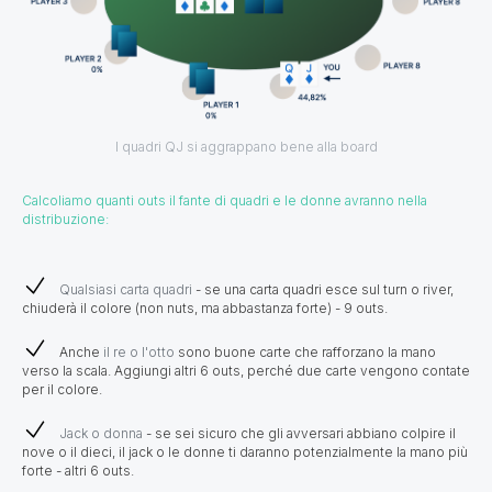
I quadri QJ si aggrappano bene alla board
Calcoliamo quanti outs il fante di quadri e le donne avranno nella
distribuzione:
Qualsiasi carta quadri
- se una carta quadri esce sul turn o river,
chiuderà il colore (non nuts, ma abbastanza forte) - 9 outs.
Anche
il re o l'otto
sono buone carte che rafforzano la mano
verso la scala. Aggiungi altri 6 outs, perché due carte vengono contate
per il colore.
Jack o donna
- se sei sicuro che gli avversari abbiano colpire il
nove o il dieci, il jack o le donne ti daranno potenzialmente la mano più
forte - altri 6 outs.