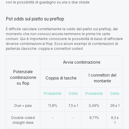
con le possibilità di guadagno su una o due strade.
Pot odds sul piatto su preflop
È difficile calcolare correttamente le odds del piatto sul preflop,
dal
momento che non conosci ancora nemmeno le prime tre carte
comuni. Qui è importante conoscere le possibilità di base di rafforzare
diverse combinazioni al flop. Ecco alcuni esempi di combinazioni di
partenza classiche: coppia e connettori suited.
Avvia combinazione
Potenziale
I connettori del
combinazione
Coppia di tasche
montante
su flop
Probabilità
Odds
Probabilità
Odds
Due + paia
11,8%
7,5 a 1
3,49%
28 a 1
Double-sided
-
-
9,71%
9,3 a
straight draw
1