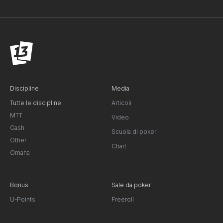
Discipline
Media
Tutte le discipline
Articoli
MTT
Video
Cash
Scuola di poker
Other
Chart
Omaha
Bonus
Sale da poker
U-Points
Freeroll