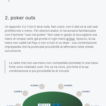
1.
2. poker outs
Un rapporto 4 a 1 non ti dice nulla.
Nel vuoto, non ti dirà se la call sarà
profittevole o meno. Per ulteriori analisi, è necessario familiarizzare
con il termine "outs nel poker". Non sarai in grado di raccogliere una
mano di cinque carte già pronta in ogni mano
al flop
. Spesso, la tua
mano non cadrà nel flop o non si turn in un draw - una combinazione
impreparata che ha potenziali possibilità di rafforzarsi nelle strade
successive.
Le carte che turn una mano non completata (unmade) in una mano
forte sono chiamato outs. Più ce ne sono, più forte è la tua
combinazione e più possibilità ha di vincere.