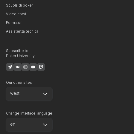
Scuola di poker
Video corsi
Formatori
Assistenza tecnica
Subscribe to
Poker University
Our other sites
west
Change interface language
en