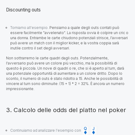
Discounting outs
Torniamo all'esempio.
Pensiamo a quale degli outs contati può
essere facilmente "avvelenato". La risposta ovvia è colpire un cric o
una donna. Entrambe le carte chiudono potenziali strisce, l'avversari
può avere un match con il miglior kicker, e la vostra coppia sarà
inutile contro il set degli avversari.
Non sottrarremo le carte quadri dagli outs. Potenzialmente,
l'avversario può avere un colore più vecchio, ma la possibilità di
questo è piccola. Un nove di quadri o re, che si è aperto al turn, darà
una potenziale opportunità di aumentare a un colore dritto. Dopo lo
sconto, il numero di outs è stato ridotto a 15. Anche le possibilità di
vincere al turn sono diminuite: (15 + 1) * 2 = 32%. È ancora un numero
impressionante.
3. Calcolo delle odds del piatto nel poker
Continuiamo ad analizzare l'esempio con