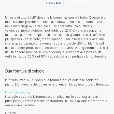
Un paio di otto è
tutt' altro che la combinazione più forte. Questo è un
bluff-catcher, perché con esso allo showdown si batte solo l '"aria"
nelle mani degli avversari. Se sul river ha fatto una puntata sul
valore, sei molto indietro. I pot odds del 25% offrono la seguente
matematica. Se vinci il piatto in una mano su quattro - la call sarà zero,
più spesso - sei in nero, meno spesso - sei in rosso. Se si assume
che in questo punto gli avversari abbiano più del 25% di bluff, la call
risulta essere profittevole. Ad esempio, il 35%. A lungo termine, la call
risulta essere positiva: il 35% di equity è superiore alle possibilità
della banca del 25% del 10% - questo sarà un profitto a lungo termine.
Due formule di calcolo
In diversi manuali, ci sono due formule per calcolare le odds del
piatto. L'Università del poker parla di entrambi, spiegando la differenza.
In termini relativi
,
il calcolo secondo la formula è semplice, ma lo sconsigliamo ai
principianti, perché è facile confondersi in una relazione e prendere la
decisione sbagliata.
Otterrai il