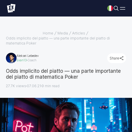
Home
Media
Articles
Odds implicito del piatto — una parte importante del piatto di
matematica Poker
Aleksei Lebedev
Share
Exan13
Coach
Odds implicito del piatto — una parte importante
del piatto di matematica Poker
27.7K views
07.06.21
9
min read