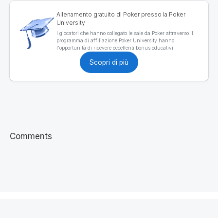
Allenamento gratuito di Poker presso la Poker
University
I giocatori che hanno collegato le sale da Poker attraverso il
programma di affiliazione Poker University hanno
l'opportunità di ricevere eccellenti bonus educativi.
Scopri di più
Comments