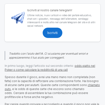
Iscriviti al nostro canale telegram!
Ultime notizie, nuovi articoli e video del portale educativo,
chat con i giocatori, messaggi dell'allenatore, sondaggi
interessanti e molto altro nel canale telegram del sito e di altri
social network.
Iscriviti
Tradotto con l'aiuto dell'IA. Ci scusiamo per eventuali errori e
apprezzeremmo il tuo aiuto per correggerli.
In primo luogo, leggi l'articolo sul secondo criterio:
odds piatto nel
Poker o come calcolare la redditività di una call
Spesso durante il gioco, avrai una mano mano non completata (non
fatta) con la capacità di rafforzare una combinazione forte. Hai bisogno
di alcune carte per aiutarti. Queste carte corrispondenti sono
chiamato
outs
, e le odds di queste carte che escono sono chiamato
odds. Cercare di assemblare la tua combinazione può essere
profittevole e forse anche negativo.
Per capire quando provare a raccoglierlo e quando il gioco non vale la