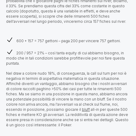
probabilità che il giocatore paghi le fiches rimanenti sul river, diciamo,
il 33%. Se prendiamo questa cifra del 33% come costante in questo
calcolo (dopotutto, questa è una variabile in effetti, e deve anche
essere scoperta), si scopre che delle rimanenti 500 fiches
dell'avversari nel lungo periodo, vinceremo circa 157 fiches sul river.
600 + 157 = 757 gettoni – paga 200 per vincere 757 gettoni.
200 / 957 = 21% – così tanta equity di cui abbiamo bisogno, in
modo che in tali condizioni sarebbe profittevole per noi fare questa
puntata.
Nel draw a colore nudo 18%, di conseguenza, la call sul turn per noi è
negativa in termini di aspettativa matematica in questa situazione.
Affinché diventi un vantaggio, abbiamo bisogno che i nostri avversari
di colore raccolti paghino >50% dei casi per tutte le rimanenti 500
fiches.
Ma se siamo in una posizione in questa mano,
abbiamo ancora
una potenziale possibilità di vincere la mano con un bluff. Se il nostro
colore non arriva ancora, ma l'avversari va al check sul fiume, noi,
essendo in posizione, possiamo giocare il
bluff
all-in per queste 500
fiches e mettere KO gli avversari. La redditività di questa azione deve
essere presa in considerazione anche se si entra nei dettagli. Questo
è un gioco così interessante: il Poker.