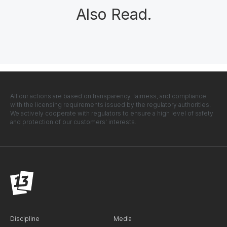
Also Read
.
All our actions are based on transparency, fairness, and compliance
with the licensing requirements issued by the regulatory authorities.
We actively cooperate with regulators to ensure a high level of safety
and protection of our customers' interests.
Discipline
Media