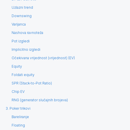
Uzlazni trend
Downswing
Varijanca
Nashova ravnoteža
Pot izgledi
Implicitno izgledi
Očekivana vrijednost (vrijednost) (EV)
Equity
Foldati equity
SPR (Stack-to-Pot Ratio)
Chip EV
RNG (generator slučajnih brojeva)
3. Poker trikovi
Bareliranje
Floating