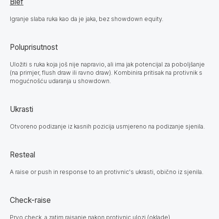
Blef
Igranje slaba ruka kao da je jaka, bez showdown equity.
Poluprisutnost
Uložiti s ruka koja još nije napravio, ali ima jak potencijal za poboljšanje
(na primjer, flush draw ili ravno draw). Kombinira pritisak na protivnik s
mogućnošću udaranja u showdown.
Ukrasti
Otvoreno podizanje iz kasnih pozicija usmjereno na podizanje sjenila.
Resteal
A raise or push in response to an protivnic's ukrasti, obično iz sjenila.
Check-raise
Prvo check, a zatim raisanje nakon protivnic ulozi (oklade).