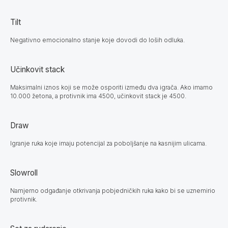
Tilt
Negativno emocionalno stanje koje dovodi do loših odluka.
Učinkovit stack
Maksimalni iznos koji se može osporiti između dva igrača. Ako imamo
10.000 žetona, a protivnik ima 4500, učinkovit stack je 4500.
Draw
Igranje ruka koje imaju potencijal za poboljšanje na kasnijim ulicama.
Slowroll
Namjerno odgađanje otkrivanja pobjedničkih ruka kako bi se uznemirio
protivnik.