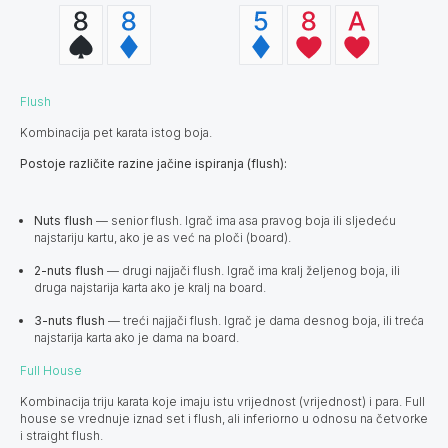
Flush
Kombinacija pet karata istog boja.
Postoje različite razine jačine ispiranja (flush):
Nuts flush
— senior flush. Igrač ima asa pravog boja ili sljedeću
najstariju kartu, ako je as već na ploči (board).
2-nuts flush
— drugi najjači flush. Igrač ima kralj željenog boja, ili
druga najstarija karta ako je kralj na board.
3-nuts flush
— treći najjači flush. Igrač je dama desnog boja, ili treća
najstarija karta ako je dama na board.
Full House
Kombinacija triju karata koje imaju istu vrijednost (vrijednost) i para. Full
house se vrednuje iznad set i flush, ali inferiorno u odnosu na četvorke
i straight flush.