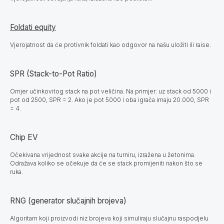
Foldati equity
Vjerojatnost da će protivnik foldati kao odgovor na našu uložiti ili raise.
SPR (Stack-to-Pot Ratio)
Omjer učinkovitog stack na pot veličina. Na primjer: uz stack od 5000 i
pot od 2500, SPR = 2. Ako je pot 5000 i oba igrača imaju 20.000, SPR
= 4.
Chip EV
Očekivana vrijednost svake akcije na turniru, izražena u žetonima.
Odražava koliko se očekuje da će se stack promijeniti nakon što se
ruka.
RNG (generator slučajnih brojeva)
Algoritam koji proizvodi niz brojeva koji simuliraju slučajnu raspodjelu