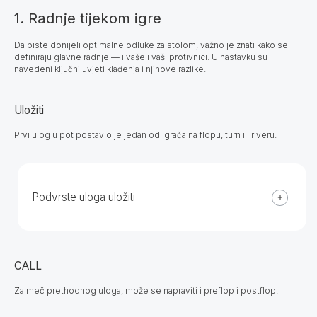
1. Radnje tijekom igre
Da biste donijeli optimalne odluke za stolom, važno je znati kako se
definiraju glavne radnje — i vaše i vaši protivnici. U nastavku su
navedeni ključni uvjeti klađenja i njihove razlike.
Uložiti
Prvi ulog u pot postavio je jedan od igrača na flopu, turn ili riveru.
Podvrste uloga uložiti
CALL
Za meč prethodnog uloga; može se napraviti i preflop i postflop.