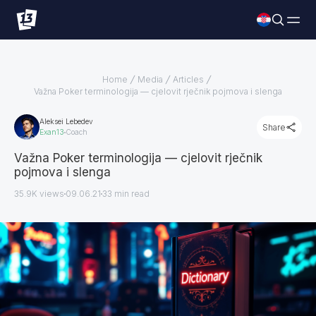
Home
Media
Articles
Važna Poker terminologija — cjelovit rječnik pojmova i slenga
Aleksei Lebedev
Share
Exan13
Coach
Važna Poker terminologija — cjelovit rječnik
pojmova i slenga
35.9K views
09.06.21
33
min read