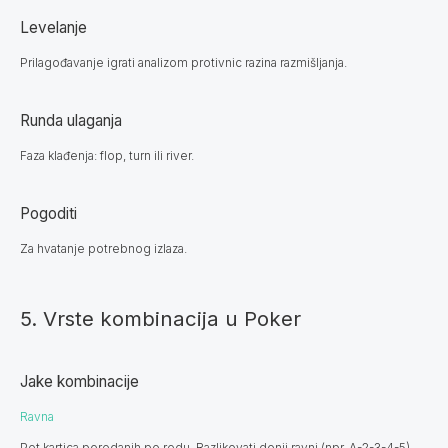
Levelanje
Prilagođavanje igrati analizom protivnic razina razmišljanja.
Runda ulaganja
Faza klađenja: flop, turn ili river.
Pogoditi
Za hvatanje potrebnog izlaza.
5. Vrste kombinacija u Poker
Jake kombinacije
Ravna
Pet kartica poredanih po redu. Razlikovati donji ravni (npr. A-2-3-4-5),