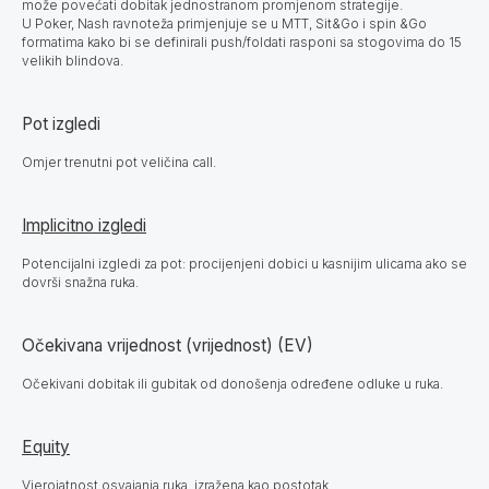
može povećati dobitak jednostranom promjenom strategije.
U Poker, Nash ravnoteža primjenjuje se u MTT, Sit&Go i spin &Go
formatima kako bi se definirali push/foldati rasponi sa stogovima do 15
velikih blindova.
Pot izgledi
Omjer trenutni pot veličina call.
Implicitno izgledi
Potencijalni izgledi za pot: procijenjeni dobici u kasnijim ulicama ako se
dovrši snažna ruka.
Očekivana vrijednost (vrijednost) (EV)
Očekivani dobitak ili gubitak od donošenja određene odluke u ruka.
Equity
Vjerojatnost osvajanja ruka, izražena kao postotak.