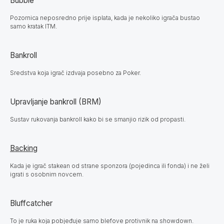
Bubble
Pozornica neposredno prije isplata, kada je nekoliko igrača bustao
samo kratak ITM.
Bankroll
Sredstva koja igrač izdvaja posebno za Poker.
Upravljanje bankroll (BRM)
Sustav rukovanja bankroll kako bi se smanjio rizik od propasti.
Backing
Kada je igrač stakean od strane sponzora (pojedinca ili fonda) i ne želi
igrati s osobnim novcem.
Bluffcatcher
To je ruka koja pobjeđuje samo blefove protivnik na showdown.