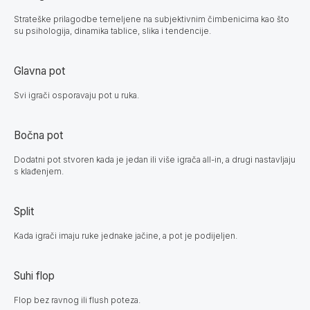
Strateške prilagodbe temeljene na subjektivnim čimbenicima kao što
su psihologija, dinamika tablice, slika i tendencije.
Glavna pot
Svi igrači osporavaju pot u ruka.
Bočna pot
Dodatni pot stvoren kada je jedan ili više igrača all-in, a drugi nastavljaju
s klađenjem.
Split
Kada igrači imaju ruke jednake jačine, a pot je podijeljen.
Suhi flop
Flop bez ravnog ili flush poteza.