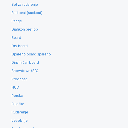
Set za rudarenje
Bad beat (suckout)
Range
Grafikon preflop
Board
Dry board
Upareno board spareno
Dinamičan board
Showdown (SD)
Prednost
HUD
Poruke
Bilješke
Rudarenje
Levelanje