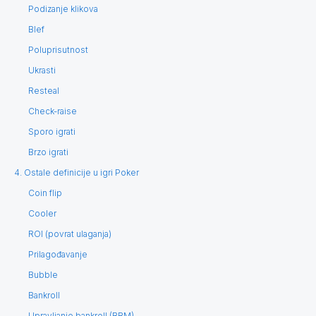
Podizanje klikova
Blef
Poluprisutnost
Ukrasti
Resteal
Check-raise
Sporo igrati
Brzo igrati
4. Ostale definicije u igri Poker
Coin flip
Cooler
ROI (povrat ulaganja)
Prilagođavanje
Bubble
Bankroll
Upravljanje bankroll (BRM)