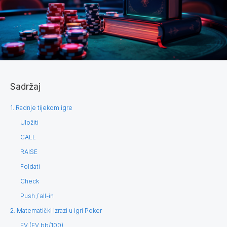
Sadržaj
1. Radnje tijekom igre
Uložiti
CALL
RAISE
Foldati
Check
Push / all-in
2. Matematički izrazi u igri Poker
EV (EV bb/100)