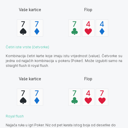
Vaše kartice
Flop
Četiri iste vrste (četvorke)
Kombinacija četiri karte koje imaju istu vrijednost (value). Četvorke su
jedna od najjačih kombinacija u pokeru (Poker). Može izgubiti samo na
straight flush ili royal flush.
Vaše kartice
Flop
Royal flush
Najjača ruka u igri Poker. Niz od pet karata istog boja od desetke do