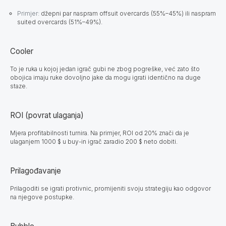
Primjer:
džepni par naspram offsuit overcards (55%–45%) ili naspram
suited overcards (51%–49%).
Cooler
To je ruka u kojoj jedan igrač gubi ne zbog pogreške, već zato što
obojica imaju ruke dovoljno jake da mogu igrati identično na duge
staze.
ROI (povrat ulaganja)
Mjera profitabilnosti turnira. Na primjer, ROI od 20% znači da je
ulaganjem 1000 $ u buy-in igrač zaradio 200 $ neto dobiti.
Prilagođavanje
Prilagoditi se igrati protivnic, promijeniti svoju strategiju kao odgovor
na njegove postupke.