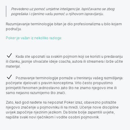
Prevedeno uz pomoć umjetne inteligencije. Ispričavamo se zbog
pogrešaka i cijenimo vašu pomoć u njihovom ispravljanju.
Razumijevanje terminologije bitan je dio profesionalizma u bilo kojem
području.
Poker je važan iz nekoliko razloga:
Kada ste upoznati sa svakim pojmom koji se koristi u predavanju
ili članku, jasnije shvaćate ideje coacha, autora ili streamera i brže učite
materijal.
Poznavanje terminologije pomaže u treniranju vašeg razmišljanja:
počinjete djelovati s pravim konceptima. Vrlo često propustimo
primijetiti fenomen jednostavno zato što ne znamo njegovo ime ili
samo nejasno razumijemo što znači.
Zato, kad god naiđete na nepoznat Poker izraz, obavezno potražite
njegovo značenje u pojmovniku ili na mreži. Učenje nove discipline
uvijek započinje njezinim jezikom. Da biste bolje zapamtili uvjete,
napišite svaki novi rječnikom i vodite osobni pojmovnik.