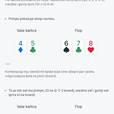
sredina i gornji ravni (10-J-Q-K-A).
Primjer prikazuje donju ravninu.
Vaše kartice
Flop
Set
Kombinacija triju identičnih karata koje čine džepni par i jedna
odgovarajuća karta na ploči (board).
Tu je niži set (na primjer, 22 na Q-7-2 board), sredina set i gornji set
(prva tri na board).
Vaše kartice
Flop