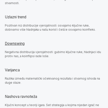
stvarnosti.
Uzlazni trend
Pozitivan niz distribucije vjerojatnosti: osvajamo ključne ruke,
dobivamo više hladnjaka u našu korist i češće osvajamo koinfleks.
Downswing
Negativna distribucija vjerojatnosti: gubimo ključne ruke, hladnjaci idu
protiv nas, a koinflipsi rade loše.
Varijanca
Razlika između matematički očekivanog rezultata i stvarnog ishoda na
duge staze.
Nashova ravnoteža
Ključni koncept u teoriji igara. Set strategija u kojima nijedan igrač ne