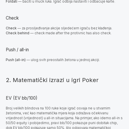
Foldati
— baciti u muck ruka. Igrač odbija nastaviti i odbacuje karte.
Check
Check
— za prosljeđivanje akcije sljedećem igraču bez klađenja.
Check behind
— check made after the protivnic has also check.
Push / all-in
Push (all-in)
— ulog svih preostalih žetona u jednoj akciji.
2. Matematički izrazi u igri Poker
EV (EV bb/100)
Broj velikih blindova na 100 ruke koje igrač osvaja ne u stvarnim
žetonima, već kao matematička mjera koja odražava očekivanu
vrijednost (vrijednost) u all-in situacijama. Na primjer, ako idemo all-in s
50/50 equity i pobijedimo, pravi bb/100 pokazuje puni dobitak chip,
dok EV bb/100 pokazuje samo 50%, što odgovara matematičkoj