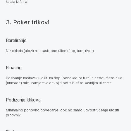
karata iz špila.
3. Poker trikovi
Bareliranje
Niz oklada (ulozi) na uzastopne ulice (flop, turn, river).
Floating
Pozivanje nastavak uložiti na flop (ponekad na turn) s nedovršena ruka
(unmade) ruka, namjerava osvojiti pot s blef na kasnijim ulicama.
Podizanje klikova
Minimalno ponovno povećanje, obično samo udvostručenje uložiti
protivnik.