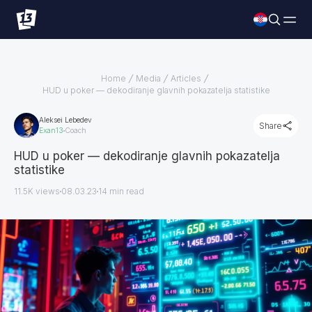
Home
Media
Articles
HUD u poker — dekodiranje glavnih pokazatelja statistike
Aleksei Lebedev
Share
Exan13
Coach
HUD u poker — dekodiranje glavnih pokazatelja
statistike
11.5K views
08.03.23
14
min read