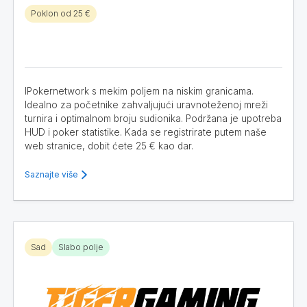
Poklon od 25 €
IPokernetwork s mekim poljem na niskim granicama.
Idealno za početnike zahvaljujući uravnoteženoj mreži
turnira i optimalnom broju sudionika. Podržana je upotreba
HUD i poker statistike. Kada se registrirate putem naše
web stranice, dobit ćete 25 € kao dar.
Saznajte više
Sad
Slabo polje