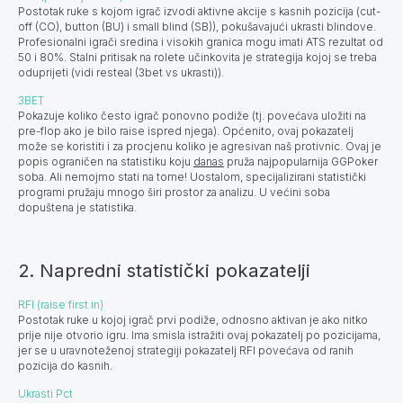
Postotak ruke s kojom igrač izvodi aktivne akcije s kasnih pozicija (cut-
off (CO), button (BU) i small blind (SB)), pokušavajući ukrasti blindove.
Profesionalni igrači sredina i visokih granica mogu imati ATS rezultat od
50 i 80%. Stalni pritisak na rolete učinkovita je strategija kojoj se treba
oduprijeti (vidi resteal (3bet vs ukrasti)).
3BET
Pokazuje koliko često igrač ponovno podiže (tj. povećava uložiti na
pre-flop ako je bilo raise ispred njega). Općenito, ovaj pokazatelj
može se koristiti i za procjenu koliko je agresivan naš protivnic. Ovaj je
popis ograničen na statistiku koju
danas
pruža najpopularnija GGPoker
soba. Ali nemojmo stati na tome! Uostalom, specijalizirani statistički
programi pružaju mnogo širi prostor za analizu. U većini soba
dopuštena je statistika.
2. Napredni statistički pokazatelji
RFI (raise first in)
Postotak ruke u kojoj igrač prvi podiže, odnosno aktivan je ako nitko
prije nije otvorio igru. Ima smisla istražiti ovaj pokazatelj po pozicijama,
jer se u uravnoteženoj strategiji pokazatelj RFI povećava od ranih
pozicija do kasnih.
Ukrasti Pct