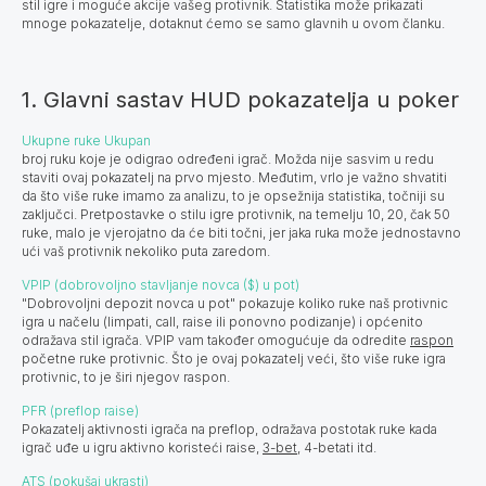
stil igre i moguće akcije vašeg protivnik. Statistika može prikazati
mnoge pokazatelje, dotaknut ćemo se samo glavnih u ovom članku.
1. Glavni sastav HUD pokazatelja u poker
Ukupne ruke Ukupan
broj ruku koje je odigrao određeni igrač. Možda nije sasvim u redu
staviti ovaj pokazatelj na prvo mjesto. Međutim, vrlo je važno shvatiti
da što više ruke imamo za analizu, to je opsežnija statistika, točniji su
zaključci. Pretpostavke o stilu igre protivnik, na temelju 10, 20, čak 50
ruke, malo je vjerojatno da će biti točni, jer jaka ruka može jednostavno
ući vaš protivnik nekoliko puta zaredom.
VPIP (dobrovoljno stavljanje novca ($) u pot)
"Dobrovoljni depozit novca u pot" pokazuje koliko ruke naš protivnic
igra u načelu (limpati, call, raise ili ponovno podizanje) i općenito
odražava stil igrača. VPIP vam također omogućuje da odredite
raspon
početne ruke protivnic. Što je ovaj pokazatelj veći, što više ruke igra
protivnic, to je širi njegov raspon.
PFR (preflop raise)
Pokazatelj aktivnosti igrača na preflop, odražava postotak ruke kada
igrač uđe u igru aktivno koristeći raise,
3-bet
, 4-betati itd.
ATS (pokušaj ukrasti)