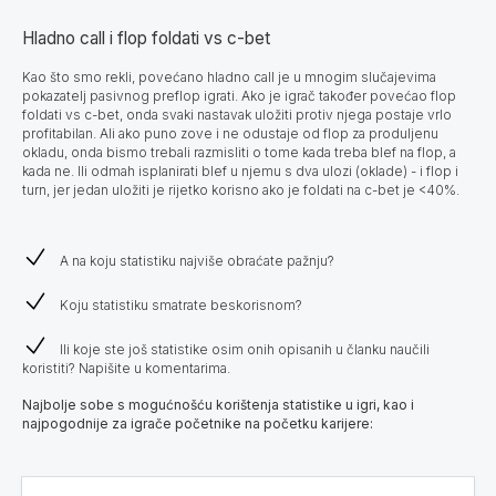
Hladno call i flop foldati vs c-bet
Kao što smo rekli, povećano hladno call je u mnogim slučajevima
pokazatelj pasivnog preflop igrati. Ako je igrač također povećao flop
foldati vs c-bet, onda svaki nastavak uložiti
protiv njega postaje vrlo
profitabilan. Ali ako puno zove i ne odustaje od flop za produljenu
okladu, onda bismo trebali razmisliti o tome kada treba blef na flop, a
kada ne. Ili odmah isplanirati blef u njemu s dva ulozi (oklade
) - i flop i
turn, jer jedan uložiti je rijetko korisno ako je foldati na c-bet je <40%.
A na koju statistiku najviše obraćate pažnju?
Koju statistiku smatrate beskorisnom?
Ili koje ste još statistike osim onih opisanih u članku naučili
koristiti? Napišite u komentarima.
Najbolje sobe s mogućnošću korištenja statistike u igri, kao i
najpogodnije za igrače početnike na početku karijere: