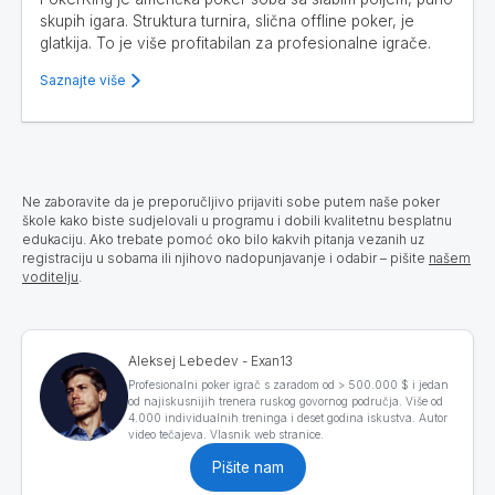
skupih igara. Struktura turnira, slična offline poker, je
glatkija. To je više profitabilan za profesionalne igrače.
Saznajte više
Ne zaboravite da je preporučljivo prijaviti sobe putem naše poker
škole kako biste sudjelovali u programu i dobili kvalitetnu besplatnu
edukaciju. Ako trebate pomoć oko bilo kakvih pitanja vezanih uz
registraciju u sobama ili njihovo nadopunjavanje i odabir – pišite
našem
voditelju
.
Aleksej Lebedev - Exan13
Profesionalni poker igrač s zaradom od > 500.000 $ i jedan
od najiskusnijih trenera ruskog govornog područja. Više od
4.000 individualnih treninga i deset godina iskustva. Autor
video tečajeva. Vlasnik web stranice.
Pišite nam