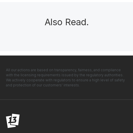
Also Read
.
All our actions are based on transparency, fairness, and compliance
with the licensing requirements issued by the regulatory authorities.
We actively cooperate with regulators to ensure a high level of safety
and protection of our customers' interests.