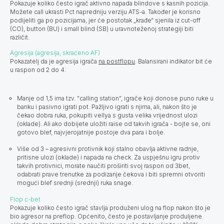
Pokazuje koliko često igrač aktivno napada blindove s kasnih pozicija.
Možete call ukrasti Pct napredniju verziju ATS-a. Također je korisno
podijeliti ga po pozicijama, jer će postotak „krađe“ sjenila iz cut-off
(CO), button (BU) i small blind (SB) u uravnoteženoj strategiji biti
različit.
Agresija (agresija, skraćeno AF)
Pokazatelj da je agresija igrača
na postflopu
. Balansirani indikator bit će
u raspon od 2 do 4:
Manje od 1,5 ima tzv. "calling station", igrače koji donose puno ruke u
banku i pasivno igrati pot. Pažljivo igrati s njima, ali, nakon što je
čekao dobra ruka, pokupiti vellya s gusta velika vrijednost ulozi
(oklade). Ali ako dobijete uložiti raise od takvih igrača - bojte se, oni
gotovo blef, najvjerojatnije postoje dva para i bolje.
Više od 3 – agresivni protivnik koji stalno obavlja aktivne radnje,
pritisne ulozi (oklade) i napada na check. Za uspješnu igru protiv
takvih protivnici, morate naučiti proširiti svoj raspon od 3bet,
odabrati prave trenutke za podizanje čekova i biti spremni otvoriti
mogući blef srednji (srednji) ruka snage.
Flop c-bet
Pokazuje koliko često igrač stavlja produženi ulog na flop nakon što je
bio agresor na preflop. Općenito, često je postavljanje produljene