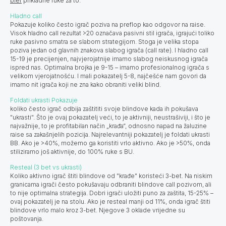
blef
prikladne ruke za to.
Hladno call
Pokazuje koliko često igrač poziva na preflop kao odgovor na raise.
Visok hladno call rezultat >20 označava pasivni stil igrača, igrajući toliko
ruke pasivno smatra se slabom strategijom. Stoga je velika stopa
poziva jedan od glavnih znakova slabog igrača (call rate). I hladno call
15-19 je precijenjen, najvjerojatnije imamo slabog neiskusnog igrača
ispred nas. Optimalna brojka je 9-15 – imamo profesionalnog igrača s
velikom vjerojatnošću. I mali pokazatelj 5-8, najčešće nam govori da
imamo nit igrača koji ne zna kako obraniti veliki blind.
Foldati ukrasti Pokazuje
koliko često igrač odbija zaštititi svoje blindove kada ih pokušava
"ukrasti". Što je ovaj pokazatelj veći, to je aktivniji, neustrašiviji, i što je
najvažnije, to je profitabilan način „krađa“, odnosno napad na žaluzine
raise sa zakašnjelih pozicija. Najrelevantniji pokazatelj je foldati ukrasti
BB. Ako je >40%, možemo ga koristiti vrlo aktivno. Ako je >50%, onda
stiliziramo još aktivnije, do 100% ruke s BU.
Resteal (3 bet vs ukrasti)
Koliko aktivno igrač štiti blindove od "krađe" koristeći 3-bet. Na niskim
granicama igrači često pokušavaju odbraniti blindove call pozivom, ali
to nije optimalna strategija. Dobri igrači uložiti puno za zaštita, 15-25% –
ovaj pokazatelj je na stolu. Ako je resteal manji od 11%, onda igrač štiti
blindove vrlo malo kroz 3-bet. Njegove 3 oklade vrijedne su
poštovanja.