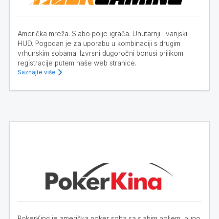
Američka mreža. Slabo polje igrača. Unutarnji i vanjski
HUD. Pogodan je za uporabu u kombinaciji s drugim
vrhunskim sobama. Izvrsni dugoročni bonusi prilikom
registracije putem naše web stranice.
Saznajte više
PokerKing je američka poker soba sa slabim poljem, puno