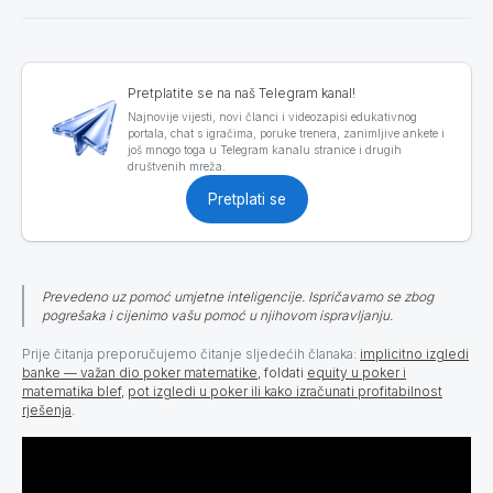
Pretplatite se na naš Telegram kanal!
Najnovije vijesti, novi članci i videozapisi edukativnog
portala, chat s igračima, poruke trenera, zanimljive ankete i
još mnogo toga u Telegram kanalu stranice i drugih
društvenih mreža.
Pretplati se
Prevedeno uz pomoć umjetne inteligencije. Ispričavamo se zbog
pogrešaka i cijenimo vašu pomoć u njihovom ispravljanju.
Prije čitanja preporučujemo čitanje sljedećih članaka:
implicitno izgledi
banke — važan dio poker matematike
, foldati
equity u poker i
matematika blef
,
pot izgledi u poker ili kako izračunati profitabilnost
rješenja
.