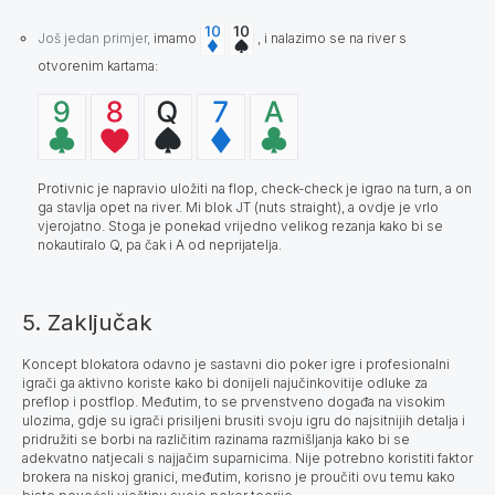
Još jedan primjer,
imamo
, i nalazimo se na river s
otvorenim kartama:
Protivnic je napravio uložiti na flop, check-check je igrao na turn, a on
ga stavlja opet na river. Mi blok JT (nuts straight), a ovdje je vrlo
vjerojatno. Stoga je ponekad vrijedno velikog rezanja kako bi se
nokautiralo Q, pa čak i A od neprijatelja.
5. Zaključak
Koncept blokatora odavno je sastavni dio poker igre i profesionalni
igrači ga aktivno koriste kako bi donijeli najučinkovitije odluke za
preflop i postflop. Međutim, to se prvenstveno događa na visokim
ulozima, gdje su igrači prisiljeni brusiti svoju igru do najsitnijih detalja i
pridružiti se borbi na različitim razinama razmišljanja kako bi se
adekvatno natjecali s najjačim suparnicima. Nije potrebno koristiti faktor
brokera na niskoj granici, međutim, korisno je proučiti ovu temu kako