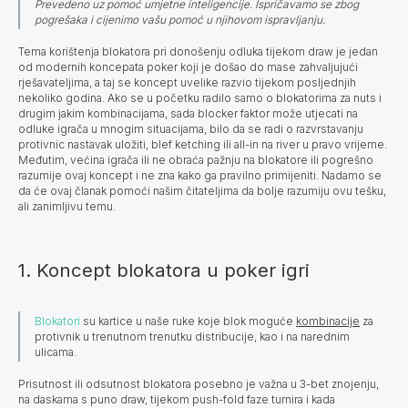
Prevedeno uz pomoć umjetne inteligencije. Ispričavamo se zbog
pogrešaka i cijenimo vašu pomoć u njihovom ispravljanju.
Tema korištenja blokatora pri donošenju odluka tijekom draw je jedan
od modernih koncepata poker koji je došao do mase zahvaljujući
rješavateljima, a taj se koncept uvelike razvio tijekom posljednjih
nekoliko godina. Ako se u početku radilo samo o blokatorima za nuts i
drugim jakim kombinacijama, sada blocker faktor može utjecati na
odluke igrača u mnogim situacijama, bilo da se radi o razvrstavanju
protivnic nastavak uložiti, blef ketching ili all-in na river u pravo vrijeme.
Međutim, većina igrača ili ne obraća pažnju na blokatore ili pogrešno
razumije ovaj koncept i ne zna kako ga pravilno primijeniti. Nadamo se
da će ovaj članak pomoći našim čitateljima da bolje razumiju ovu tešku,
ali zanimljivu temu.
1. Koncept blokatora u poker igri
Blokatori
su kartice u naše ruke koje blok moguće
kombinacije
za
protivnik u trenutnom trenutku distribucije, kao i na narednim
ulicama.
Prisutnost ili odsutnost blokatora posebno je važna u 3-bet znojenju,
na daskama s puno draw, tijekom push-fold faze turnira i kada