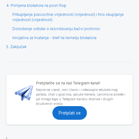
4. Primjena blokatora na post-flop
Prikupljanje pravocrtne vrijednosti (vrijednost) i fino skupljanje
vrijednost (vrijednost)
Donošenje odluke o razvrstavanju bačvi protivnic
Inicijativa za hvatanje - blef na temelju blokatora
5. Zaključak
Pretplatite se na naš Telegram kanal!
Najnovije vijesti, novi članci i videozapisi edukativnog
portala, chat s igračima, poruke trenera, zanimljive ankete i
još mnogo toga u Telegram kanalu stranice i drugih
društvenih mreža.
Pretplati se