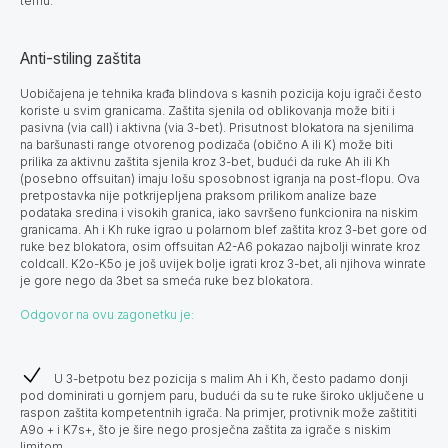
temu.
Anti-stiling zaštita
Uobičajena je tehnika krađa blindova s kasnih pozicija koju igrači često
koriste u svim granicama. Zaštita sjenila od oblikovanja može biti i
pasivna (via call) i aktivna (via 3-bet). Prisutnost blokatora na sjenilima
na baršunasti range otvorenog podizača (obično A ili K) može biti
prilika za aktivnu zaštita sjenila kroz 3-bet, budući da ruke Ah ili Kh
(posebno offsuitan) imaju lošu sposobnost igranja na post-flopu. Ova
pretpostavka nije potkrijepljena praksom prilikom analize baze
podataka sredina i visokih granica, iako savršeno funkcionira na niskim
granicama. Ah i Kh ruke igrao u polarnom blef zaštita kroz 3-bet gore od
ruke bez blokatora, osim offsuitan A2-A6 pokazao najbolji winrate kroz
coldcall. K2o-K5o je još uvijek bolje igrati kroz 3-bet, ali njihova winrate
je gore nego da 3bet sa smeća ruke bez blokatora.
Odgovor na ovu zagonetku je:
U 3-betpotu bez pozicija s malim Ah i Kh, često padamo donji
pod dominirati u gornjem paru, budući da su te ruke široko uključene u
raspon zaštita kompetentnih igrača. Na primjer, protivnik može zaštititi
A9o + i K7s+, što je šire nego prosječna zaštita za igrače s niskim
limitom.