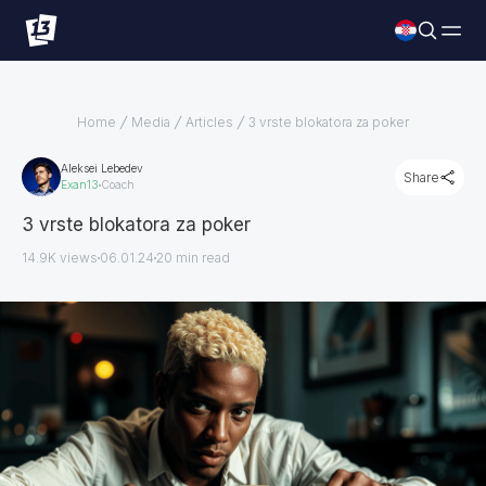
Home
Media
Articles
3 vrste blokatora za poker
Aleksei Lebedev
Share
Exan13
Coach
3 vrste blokatora za poker
14.9K views
06.01.24
20
min read