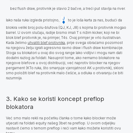
bez flush draw, protivnik je stavio 2 bačve, a treći put stavlja na river.
Iako naša ruka izgleda pristojno,
to je loša karta za nas, budući da
blokira veliki broj polu-blufova (QJ, KJ, J8) s kojima bi protivnik mogao
barrel. U ovom slučaju, radije bismo imali T s nižim kicker, koji ne bi
blok blef protivnik je, na primjer, T4s.
Ovaj primjer je vrlo ilustrativan.
Kada želimo
uhvatiti blef protivnika
, prije svega obraćamo pozornost
na njegovu želju igrati agresivno ravno draw i flush draw kombinacije.
Stoga su blokatori u ovaj dio svog range lako vidljivi i mogu nam dati
dodatni razlog za foldati. Nasuprot tome, ako nemamo blokatore na
njegove blefove u ovoj distribuciji, već naprotiv blocker na njegov
pergament (KTo ruka, što smanjuje vjerojatnost AK u protivnik), skloni
smo položiti blef na protivnik malo češće, a odluka o otvaranju će biti
razumnija.
3. Kako se koristi koncept preflop
blokatora
Već smo malo rekli na početku članka o tome kako blocker može
utjecati na foldati equity našeg 3bet na preflop. U ovom odjeljku
nastavit ćemo s temom preflop i reći vam kako možete koristiti ovu