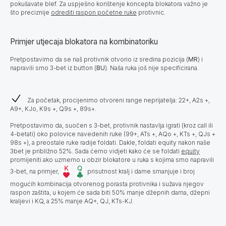
pokušavate blef. Za uspješno korištenje koncepta blokatora važno je
što preciznije
odrediti raspon početne ruke
protivnic.
Primjer utjecaja blokatora na kombinatoriku
Pretpostavimo da se naš protivnik otvorio iz sredina pozicija (
MR
) i
napravili smo 3-bet iz button (
BU
). Naša ruka još nije specificirana.
Za početak, procijenimo otvoreni range neprijatelja: 22+, A2s +,
A9+, KJo, K9s +, Q9s +, 89s+.
Pretpostavimo da, suočen s 3-bet, protivnik nastavlja igrati (kroz call ili
4-betati) oko polovice navedenih ruke (99+, ATs +, AQo +, KTs +, QJs +
98s +), a preostale ruke radije foldati. Dakle, foldati equity nakon naše
3bet je približno 52%. Sada ćemo vidjeti kako će se foldati
equity
promijeniti ako uzmemo u obzir blokatore u ruka s kojima smo napravili
3-bet, na primjer,
prisutnost kralj i dame smanjuje i broj
mogućih kombinacija otvorenog porasta protivnika i sužava njegov
raspon zaštita, u kojem će sada biti 50% manje džepnih dama, džepni
kraljevi i KQ, a 25% manje AQ+, QJ, KTs-KJ.