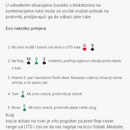
U određenim situacijama (osobito s blokatorima na
kombinacijama nuts) može se izvršiti snažan pritisak na
protivnik, prisiljavajući ga da odbaci jake ruke.
Evo nekoliko primjera:
Mi smo na BB i branio od raise s UTG ruka
Na flop,
čekamo, preflop agresor stavlja protu-kladu
c-bet.
Imamo 2. par i backdoor flush draw. Raisanje u takvoj situaciji nema
smisla, a mi samo call.
Turn
Mi smo check, protivnik je check.
River
Mi smo check, protivnik ulaže veliki ulog.
Kralj
koji je došao na river je vrlo pogodan za pred-flop-raiser
range od UTG i čini se da nas naginje na brzo foldati. Međutim,