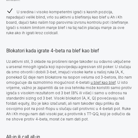
U sredina i visoko kompetentni igrači s kasnih pozicija,
napadajući veliki blind, vrlo su aktivni u blefiranju kao blef u Ah i Kh
board, dajući tako našim top parovima izvrsnu kontrolu pot i blefiranje.
Igrači s niskim limitom manje blef i na taj način plaćaju manje za ove
ruke ako ih igrati kroz coldcall.
Blokatori kada igrate 4-beta na blef kao blef
Uz aktivni stil, 3 oklade na prošireni range također su odavno uključene
u arsenal mnogih igrača koji ispovijedaju agresivan stil poker. U slučaju
da smo otvorili i dobili 3-bet, imajući visoke karte u našoj ruka (A, K,
ponekad Q) daje nam blokatore na raspon veluma od 3-betora, što nam
omogućuje da razmotrimo mogućnost 4-betati
u blef kao blef
. U isto
vrijeme, važno je zapamtiti da se ova tehnika može koristiti samo protiv
igrača s visokim rezultatom od 3 bet (8% ili više) i samo u odnosu na
standardni sizing od 3 bet. Visoki blokatori (A, K, Q) povećavaju naš
foldati equity, što je lako izračunati, ali nam također daju priliku da
osvojimo pot na post-flopu u slučaju call protivnic u 4-betati pot. Ruke
Ah i Kh mogu nam dati visoki par, a protivnik s TT-QQ, koji je odlučio da
ne shove protiv 4-beta, morat će nam dati pot.
All-in ili call all-in