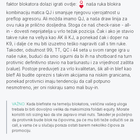
faktor blokatora dolazi igrati ovdje:
naša ruka blokira
kombinaciju matica QJ i smanjuje njegovu vjerojatnost u
preflop agresoru. Ali možda imamo QJ, a naša draw linija za
ovu ruka je prilično dosljedna. Stoga će naš check-raise - all-
in - dovesti neprijatelja u vrlo težak pozicija. Čak i ako je stavio
takve ruke na vellya kao AK ili KJ, a ponekad čak i doper na
K9, i dalje će mu biti izuzetno teško napraviti call s tim ruke.
Također, odsutnost 99, TT, QC i 44 seta u svom range igra u
naše ruke, budući da smo sigurni da bi ih na shotboard na turn
protivnic definitivno stavio na baršunastu i za vrijednost zaštita
(value). Postoje preduvjeti za vrlo kvalitetan, šik all-in blef kao
blef! Ali budite oprezni s takvim akcijama na niskim granicama,
ponekad protivnici imaju tendenciju da call potpuno
nesmotreno, jer oni riskiraju samo mali buy-in.
VAŽNO
: Kada blefirate na temelju blokatora, veličina vašeg uloga
trebala bi biti dovoljno velika da maksimizira foldati equity. Morate
koristiti isti sizing kao da ste zapravo imali nuts. Također je poželjno
da protivnik bude blok na čipovima, pa će mu biti teže odlučiti se za
call, a vama će u slučaju poraza ostati barem nekoliko čipova za
promociju.