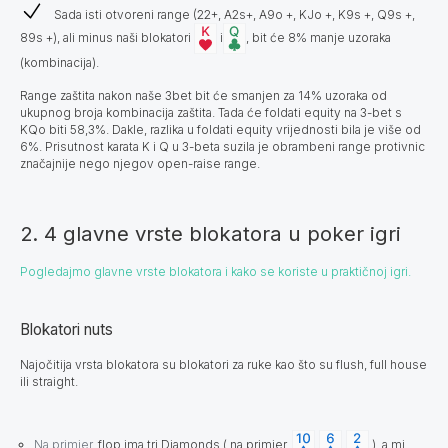
Sada isti otvoreni range (22+, A2s+, A9o +, KJo +, K9s +, Q9s +,
89s +), ali minus naši blokatori
i
, bit će 8% manje uzoraka
(kombinacija).
Range zaštita nakon naše 3bet bit će smanjen za 14% uzoraka od
ukupnog broja kombinacija zaštita. Tada će foldati equity na 3-bet s
KQo biti 58,3%. Dakle, razlika u foldati equity vrijednosti bila je više od
6%. Prisutnost karata K i Q u 3-beta suzila je obrambeni range protivnic
značajnije nego njegov open-raise range.
2. 4 glavne vrste blokatora u poker igri
Pogledajmo glavne vrste blokatora i kako se koriste u praktičnoj igri.
Blokatori nuts
Najočitija vrsta blokatora su blokatori za ruke kao što su flush, full house
ili straight.
Na primjer,
flop ima tri Diamonds (
na primjer,
), a mi