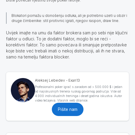
biste povećali vještinu svoje poker teorije.
Blokatori pomažu u donošenju odluka, ali je potrebno uzeti u obzir i
druge čimbenike: stil protivnic igrati, njegov raspon, draw line.
Uvijek imajte na umu da faktor brokera sam po sebi nije ključni
faktor u odluci. To je dodatni faktor, moglo bi se reći -
korektivni faktor. To samo povećava ili smanjuje pretpostavke
koje biste već trebali imati o nekoj distribuciji, ali ih ne stvara,
samo na temelju faktora blocker.
Aleksej Lebedev - Exan13
Profesionalni poker igrač s zaradom od > 500.000 $ i jedan
od najiskusnijih trenera ruskog govornog područja. Više od
4.000 individualnih treninga i deset godina iskustva. Autor
video tečajeva. Vlasnik web stranice.
Pišite nam