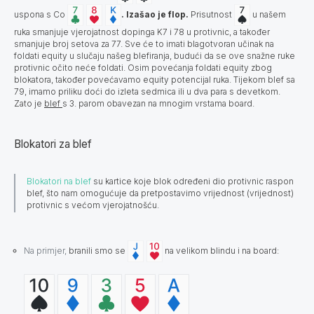
uspona s Co
. Izašao je flop.
Prisutnost
u našem
ruka smanjuje vjerojatnost dopinga K7 i 78 u protivnic, a također
smanjuje broj setova za 77. Sve će to imati blagotvoran učinak na
foldati equity u slučaju našeg blefiranja, budući da se ove snažne ruke
protivnic očito neće foldati. Osim povećanja foldati equity zbog
blokatora, također povećavamo equity potencijal ruka. Tijekom blef sa
79, imamo priliku doći do izleta sedmica ili u dva para s devetkom.
Zato je
blef
s 3. parom obavezan na mnogim vrstama board.
Blokatori za blef
Blokatori na blef
su kartice koje blok određeni dio protivnic raspon
blef, što nam omogućuje da pretpostavimo vrijednost (vrijednost)
protivnic s većom vjerojatnošću.
Na primjer,
branili smo se
na velikom blindu i na board: