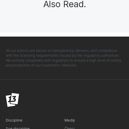
Also Read
.
All our actions are based on transparency, fairness, and compliance
with the licensing requirements issued by the regulatory authorities.
We actively cooperate with regulators to ensure a high level of safety
and protection of our customers' interests.
Discipline
Mediji
Sve discipline
Članci