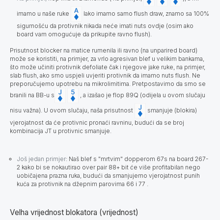
imamo u naše ruke
Iako imamo samo flush draw, znamo sa 100%
sigurnošću da protivnik nikada neće imati nuts ovdje (osim ako
board vam omogućuje da prikupite ravno flush).
Prisutnost blocker na matice rumenila ili ravno (na unparired board)
može se koristiti, na primjer, za vrlo agresivan blef u velikim bankama,
što može učiniti protivnik defoliate čak i njegove jake ruke, na primjer,
slab flush, ako smo uspjeli uvjeriti protivnik da imamo nuts flush. Ne
preporučujemo upotrebu na mikrolimitima. Pretpostavimo da smo se
branili na BB-u s
, a izašao je flop 89Q (odijela u ovom slučaju
nisu važna). U ovom slučaju, naša prisutnost
smanjuje (blokira)
vjerojatnost da će protivnic pronaći ravninu, budući da se broj
kombinacija JT u protivnic smanjuje.
Još jedan primjer
:
Naš blef s "mrtvim" dopperom 67s na board 267-
2 kako bi se nokautirao over pair 88+ bit će više profitabilan nego
uobičajena prazna ruka, budući da smanjujemo vjerojatnost punih
kuća za protivnik na džepnim parovima 66 i 77 .
Velha vrijednost blokatora (vrijednost)