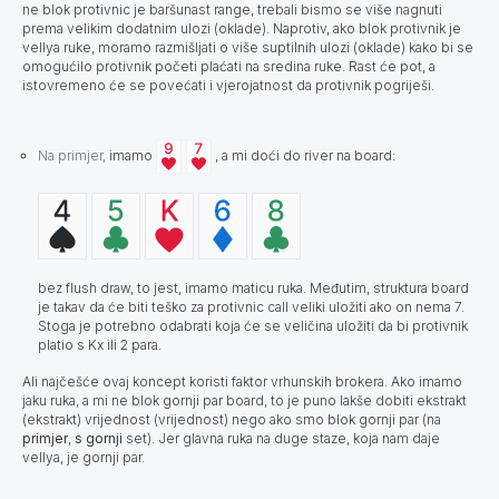
ne blok protivnic je baršunast range, trebali bismo se više nagnuti
prema velikim dodatnim ulozi (oklade). Naprotiv, ako blok protivnik je
vellya ruke, moramo razmišljati o više suptilnih ulozi (oklade) kako bi se
omogućilo protivnik početi plaćati na sredina ruke. Rast će pot, a
istovremeno će se povećati i vjerojatnost da protivnik pogriješi.
Na primjer,
imamo
, a mi doći do river na board:
bez flush draw, to jest, imamo maticu ruka. Međutim, struktura board
je takav da će biti teško za protivnic call veliki uložiti ako on nema 7.
Stoga je potrebno odabrati koja će se veličina uložiti da bi protivnik
platio s Kx ili 2 para.
Ali najčešće ovaj koncept koristi faktor vrhunskih brokera. Ako imamo
jaku ruka, a mi ne blok gornji par board, to je puno lakše dobiti ekstrakt
(ekstrakt) vrijednost (vrijednost) nego ako smo blok gornji par (na
primjer
,
s
gornji
set). Jer glavna ruka na duge staze, koja nam daje
vellya, je gornji par.