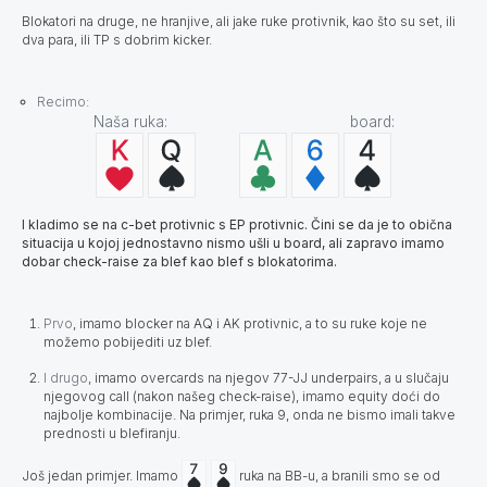
Blokatori na druge, ne hranjive, ali jake ruke protivnik, kao što su set, ili
dva para, ili TP s dobrim kicker.
Recimo:
Naša ruka: board:
I kladimo se na c-bet protivnic s EP protivnic. Čini se da je to obična
situacija u kojoj jednostavno nismo ušli u board, ali zapravo imamo
dobar check-raise za blef kao blef s blokatorima.
Prvo
, imamo blocker na AQ i AK protivnic, a to su ruke koje ne
možemo pobijediti uz blef.
I drugo
, imamo overcards na njegov 77-JJ underpairs, a u slučaju
njegovog call (nakon našeg check-raise), imamo equity doći do
najbolje kombinacije. Na primjer, ruka 9, onda ne bismo imali takve
prednosti u blefiranju.
Još jedan primjer. Imamo
ruka na BB-u, a branili smo se od