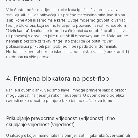
Vrlo često možete vidjeti situacije kada igrači u fazi presavijanja
stavljaju all-in ili ga prihvaćaju uz prilično marginalno ruke, kao što su
slabi konektori ili samo male karte. Ovdje možemo govoriti o varijaciji
teorije blokatora, koja se može uvjetno pozvano nazvati konceptom
"živih karata
". Izračun se temelji na činjenici da se obično all-in stavlja
(ili prihvaća) s dovoljno jake ruke: Ah ili broadway kartice. Male kartice
nemaju blokatore za takav range, što znači da će ostati "žive",
pokušavajući prikupiti par i pobijediti bez pada donji dominirati.
Nedostatak ove tehnike je iskrena slabost niskih karata (konektori itd.)
u odnosu na više parova.
4. Primjena blokatora na post-flop
Ranije u ovom članku već smo naveli mnoge primjere kako blokatori
mogu utjecati na rješenja nakon neuspjeha. U ovom ćemo odjeljku
navesti neke dodatne primjere kako bismo ojačali ovu temu.
Prikupljanje pravocrtne vrijednosti (vrijednost) i fino
skupljanje vrijednost (vrijednost)
U situaciji u kojoj imamo nuts (na primjer, set) ili jaka ruka (over-pair),
ali