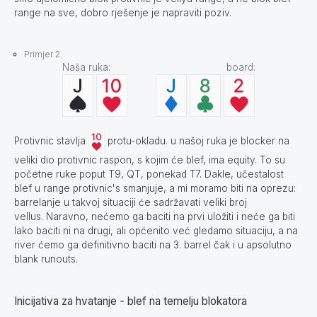
range na sve, dobro rješenje je napraviti poziv.
Primjer 2.
Naša ruka: board:
Protivnic stavlja
protu-okladu. u našoj ruka je blocker na
veliki dio protivnic raspon, s kojim će blef, ima equity. To su
početne ruke poput T9, QT, ponekad T7. Dakle, učestalost
blef u range protivnic's smanjuje, a mi moramo biti na oprezu:
barrelanje u takvoj situaciji će sadržavati veliki broj
vellus. Naravno, nećemo ga baciti na prvi uložiti i neće ga biti
lako baciti ni na drugi, ali općenito već gledamo situaciju, a na
river ćemo ga definitivno baciti na 3. barrel čak i u apsolutno
blank runouts.
Inicijativa za hvatanje - blef na temelju blokatora