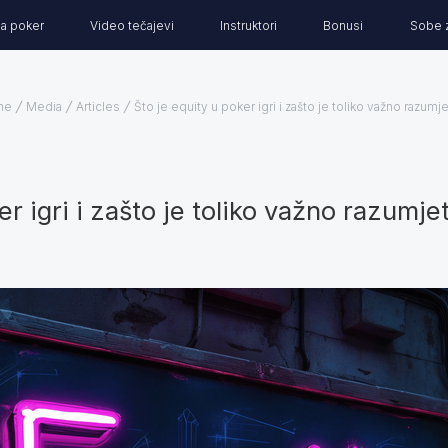
la poker
Video tečajevi
Instruktori
Bonusi
Sobe 
me
Media
Articles
Što je equity u poker igri i zašto je toliko važno razumje
er igri i zašto je toliko važno razumjet