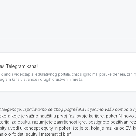
naš Telegram kanal!
i članci i videozapisi edukativnog portala, chat s igračima, poruke trenera, zanim
egram kanalu stranice i drugih društvenih mreža.
eligencije. Ispričavamo se zbog pogrešaka i cijenimo vašu pomoć u nj
kera koje je važno naučiti u prvoj fazi svoje karijere. poker Njihovo
ijal za obuku, razumijete zamršenost igre, postignete pozitivan rezul
ty uvodi u koncept equity in poker: što je to, koja je razlika od EV, k
lo o foldati equity i
matematici blef
.