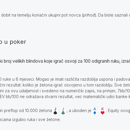
ć dobit na temelju konačni ukupni pot novca (prihod). Da biste saznali 
bb u poker
i broj velikih blindova koje igrač osvoji za 100 odigranih ruku, iz
 ruke u 6 mjeseci. Mogao je imati različita razdoblja uspona i padova
ačni rezultat: koliko je žetona igrač osvojeno u tom razdoblju.
Sve žet
ini
za ovu udaljenost i svedeno na numerički zapis, na primjer, 7bb/10
 EV bb/100 ne odražava stvarni rezultat, već matematički udio banke ko
-in preflop od 10.000 žetona
, a uboden je
. Equity ovog
zalicama izgubio ruka i sve žetone.