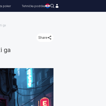
za poker
Tehnička podrška
ti ga
Share
i ga