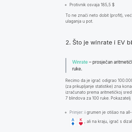
Protivnik osvaja 185,5 $
To ne znači neto dobit (profit), ve
ulaganja u pot.
2. Što je winrate i EV 
Winrate
– prosječan aritmetičk
ruke.
Recimo da je igrač odigrao 100.000
(za prikupljanje statistike) zna kon
izračunato prema aritmetičkoj sred
7 blindova za 100 ruke. Pokazatelj
Primjer:
i
grumen je otišao na all
, ali na kraju, igrač s di