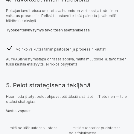
Pelaajan tavoitteissa on otettava huomioon varianssi ja todellinen
vaikutus prosessiin. Pelkkä tulostavoite lisää painetta ja vähentää
häiriönsietokykyä.
Työskentelykysymys tavoitteen asettamisessa:
voinko vaikuttaa tähän päätösten ja prosessin kautta?
ÄLYKÄS
lähestymistapa on tässä sopiva, mutta muutoksella: tavoitteen
tulisi kestää etäisyyttä, ei rikkoa psyykettä.
5. Pelot strategisena tekijänä
Huomiotta jätetyt pelot ohjaavat päätöksiä sisältäpäin. Tietoinen — tule
osaksi strategiaa.
Vastuuvapaus:
mitä pelkäät uutena vuotena
mitkä skenaariot pudotetaan
pois fokuksesta.