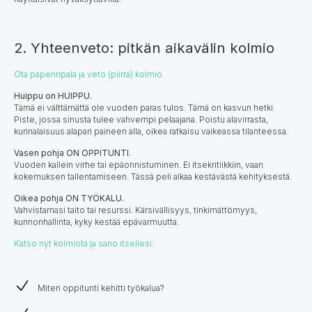
2. Yhteenveto: pitkän aikavälin kolmio
Ota paperinpala ja veto (piirrä) kolmio.
Huippu on HUIPPU.
Tämä ei välttämättä ole vuoden paras tulos. Tämä on kasvun hetki.
Piste, jossa sinusta tulee vahvempi pelaajana. Poistu alavirrasta,
kurinalaisuus alapari paineen alla, oikea ratkaisu vaikeassa tilanteessa.
Vasen pohja ON OPPITUNTI.
Vuoden kallein virhe tai epäonnistuminen. Ei itsekritiikkiin, vaan
kokemuksen tallentamiseen. Tässä peli alkaa kestävästä kehityksestä.
Oikea pohja ON TYÖKALU.
Vahvistamasi taito tai resurssi. Kärsivällisyys, tinkimättömyys,
kunnonhallinta, kyky kestää epävarmuutta.
Katso nyt kolmiota ja sano itsellesi:
Miten oppitunti kehitti työkalua?