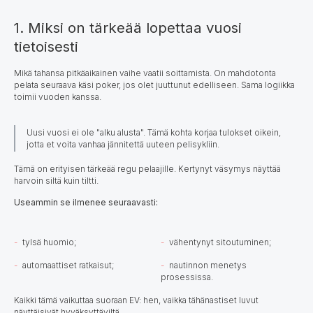
1. Miksi on tärkeää lopettaa vuosi
tietoisesti
Mikä tahansa pitkäaikainen vaihe vaatii soittamista. On mahdotonta
pelata seuraava käsi poker, jos olet juuttunut edelliseen. Sama logiikka
toimii vuoden kanssa.
Uusi vuosi ei ole "alku alusta". Tämä kohta korjaa tulokset oikein,
jotta et voita vanhaa jännitettä uuteen pelisykliin.
Tämä on erityisen tärkeää regu pelaajille. Kertynyt väsymys näyttää
harvoin siltä kuin tiltti.
Useammin se ilmenee seuraavasti:
tylsä huomio;
vähentynyt sitoutuminen;
automaattiset ratkaisut;
nautinnon menetys
prosessissa.
Kaikki tämä vaikuttaa suoraan EV: hen, vaikka tähänastiset luvut
näyttäisivät hyväksyttäviltä.