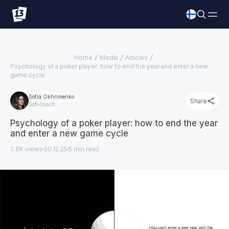
Home
Media
Articles
Psychology of a poker player: how to end the year and enter a new
game cycle
Sofia Okhrimenko
Share
Sofi
Coach
Psychology of a poker player: how to end the year
and enter a new game cycle
3.8K views
30.12.25
5
min read