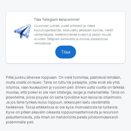
Tilaa Telegram kanavamme!
Uusimmat uutiset, uudet artikkelit ja videot
koulutusportaalista, keskustelu pelaajien kanssa, viestit
valmentajalta, mielenkiintoiset kyselyt ja paljon muuta
sivuston Telegram kanavalla ja muissa sosiaalisissa
verkostoissa.
Tilaa
Pitkä juoksu lähenee loppuaan. On vielä toimintaa, päätöksiä tehdään,
mutta sisällä on tauko. Tämä on tuttu tila pelaajille, jotka eivät elä yhtä
istuntoa, vaan kuukausien ja vuosien peli. Ennen uutta vuotta on tärkeää
muistaa, että poker ei ole vain strategia, range ja matematiikka. Tämä on
järjestelmä, jossa psyyke on sama työväline kuin kassa tai ohjelmisto.
Ja jos tämä työkalu kuluu loppuun, ratkaisujen laatu väistämättä
heikkenee. Tässä artikkelissa ei ole kyse motivaatiosta tai tunteista.
Kyse on pitkän aikavälin oikeasta loppuunsaattamisesta ja resurssin
palauttamisesta, jota ilman on mahdotonta pelata johdonmukaisesti
pidemmälle peli.