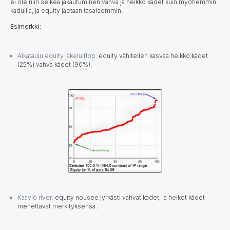
ei ole niin selkeä jakautuminen vahva ja heikko kädet kuin myöhemmin
kaduilla, ja equity jaetaan tasaisemmin.
Esimerkki:
Aikataulu equity jakelu flop:
equity vähitellen kasvaa heikko kädet
(25%) vahva kädet (90%).
Kaavio river:
equity nousee jyrkästi vahvat kädet, ja heikot kädet
menettävät merkityksensä.