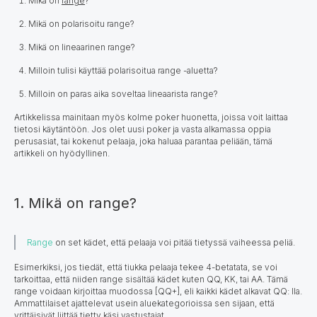
Mikä on
range
?
Mikä on polarisoitu range?
Mikä on lineaarinen range?
Milloin tulisi käyttää polarisoitua range -aluetta?
Milloin on paras aika soveltaa lineaarista range?
Artikkelissa mainitaan myös kolme poker huonetta, joissa voit laittaa
tietosi käytäntöön. Jos olet uusi poker ja vasta alkamassa oppia
perusasiat, tai kokenut pelaaja, joka haluaa parantaa peliään, tämä
artikkeli on hyödyllinen.
1. Mikä on range?
Range
on set kädet, että pelaaja voi pitää tietyssä vaiheessa peliä.
Esimerkiksi, jos tiedät, että tiukka pelaaja tekee 4-betatata, se voi
tarkoittaa, että niiden range sisältää kädet kuten QQ, KK, tai AA. Tämä
range voidaan kirjoittaa muodossa [QQ+], eli kaikki kädet alkavat QQ: lla.
Ammattilaiset ajattelevat usein aluekategorioissa sen sijaan, että
yrittäisivät liittää tietty käsi vastustajat.