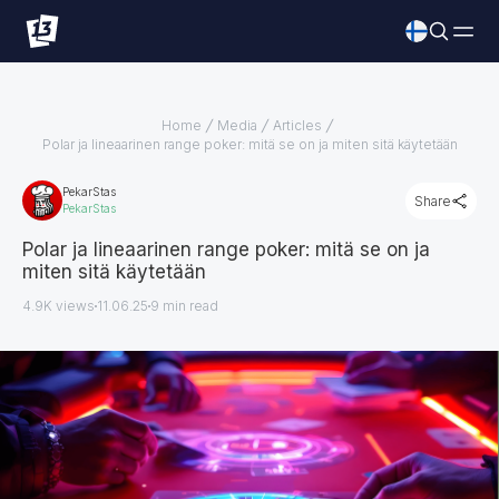
Home
Media
Articles
Polar ja lineaarinen range poker: mitä se on ja miten sitä käytetään
PekarStas
Share
PekarStas
Polar ja lineaarinen range poker: mitä se on ja
miten sitä käytetään
4.9K views
11.06.25
9
min read