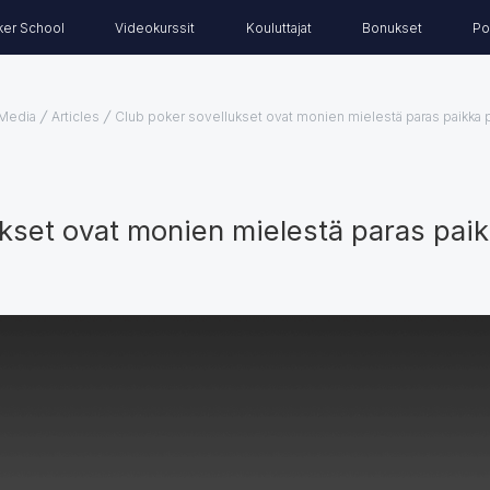
ker School
Videokurssit
Kouluttajat
Bonukset
Po
Media
Articles
Club poker sovellukset ovat monien mielestä paras paikka 
kset ovat monien mielestä paras paik