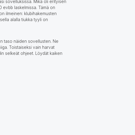
asi sovelluksissa. Mikä oli erityisen
ä 20 evbb laskelmissa. Tämä on
s on ilmeinen: klubihakemusten
ella alalla tiukka tyyli on
n taso näiden sovellusten. Ne
iiga. Toistaiseksi vain harvat
adin selkeät ohjeet. Löydät kaiken