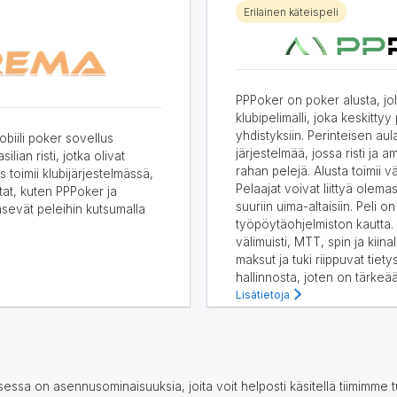
Erilainen käteispeli
PPPoker on poker alusta, jol
klubipelimalli, joka keskittyy 
yhdistyksiin. Perinteisen aul
iili poker sovellus
järjestelmää, jossa risti ja a
ilian risti, jotka olivat
rahan pelejä. Alusta toimii vä
toimii klubijärjestelmässä,
Pelaajat voivat liittyä olemass
tat, kuten PPPoker ja
suuriin uima-altaisiin. Peli on 
äsevät peleihin kutsumalla
työpöytäohjelmiston kautta.
välimuisti, MTT, spin ja kiin
maksut ja tuki riippuvat tiety
hallinnosta, joten on tärkeää
Lisätietoja
sa on asennusominaisuuksia, joita voit helposti käsitellä tiimimme t