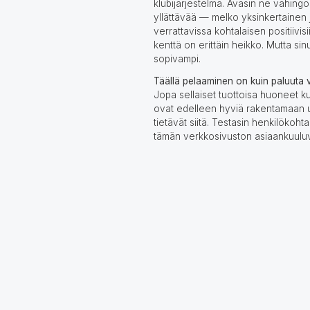
klubijärjestelmä. Avasin ne vahingoss
yllättävää — melko yksinkertainen ja
verrattavissa kohtalaisen positiivi
kenttä on erittäin heikko. Mutta sinu
sopivampi.
Täällä pelaaminen on kuin paluuta
Jopa sellaiset tuottoisa huoneet 
ovat edelleen hyviä rakentamaan uraa
tietävät siitä. Testasin henkilökoht
tämän verkkosivuston asiaankuuluvis