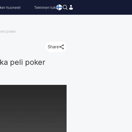
ker huoneet
Tekninen tuki
peli poker
Share
ka peli poker