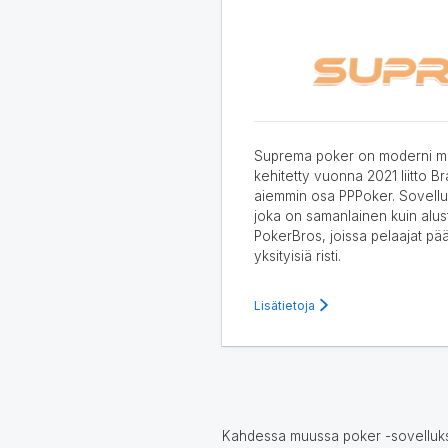
Suprema poker on moderni mob
kehitetty vuonna 2021 liitto Bras
aiemmin osa PPPoker. Sovellus 
joka on samanlainen kuin alus
PokerBros, joissa pelaajat pä
yksityisiä risti.
Lisätietoja
Kahdessa muussa poker -sovellukses