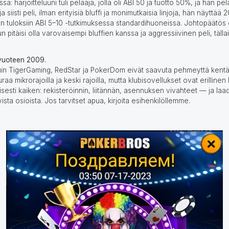
a: harjoitteluuni tuli pelaaja, jolla oli ABI 50 ja tuotto 50%, ja hän pel
 siisti peli, ilman erityisiä bluffi ja monimutkaisia linjoja, hän näyttä
siin tuloksiin ABI 5–10 -tutkimuksessa standardihuoneissa. Johtopäätö
n pitäisi olla varovaisempi bluffien kanssa ja aggressiivinen peli, tällais
 vuoteen 2009.
kuin TigerGaming, RedStar ja PokerDom eivät saavuta pehmeyttä kentä
 mikrorajoilla ja keski rajoilla, mutta klubisovellukset ovat erillinen l
aisesti kaiken: rekisteröinnin, liitännän, asennuksen vivahteet — ja la
ta osioista. Jos tarvitset apua, kirjoita esihenkilöllemme.