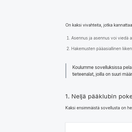
On kaksi vivahteita, jotka kannattaa
Asennus ja asennus voi viedä ai
Hakemusten pääasiallinen liiken
Koulumme sovelluksissa pelaam
tieteenalat, joilla on suuri mää
1. Neljä pääklubin pok
Kaksi ensimmäistä sovellusta on hel