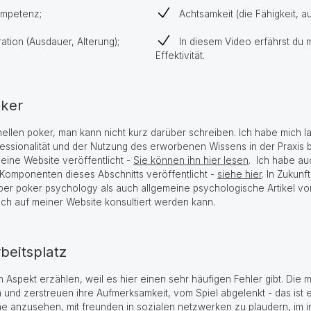
ompetenz;
Achtsamkeit (die Fähigkeit, au
ation (Ausdauer, Alterung);
​​​In diesem Video erfährst d
Effektivität.
oker
nellen poker, man kann nicht kurz darüber schreiben. Ich habe mich 
essionalität und der Nutzung des erworbenen Wissens in der Praxis be
eine Website veröffentlicht -
Sie können ihn hier lesen
. Ich habe au
n Komponenten dieses Abschnitts veröffentlicht -
siehe hier
. In Zukun
ber poker psychology als auch allgemeine psychologische Artikel vo
uch auf meiner Website konsultiert werden kann.
beitsplatz
Aspekt erzählen, weil es hier einen sehr häufigen Fehler gibt. Die m
und zerstreuen ihre Aufmerksamkeit, vom Spiel abgelenkt - das ist 
me anzusehen, mit freunden in sozialen netzwerken zu plaudern, im i