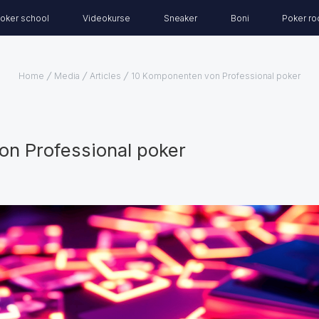
oker school
Videokurse
Sneaker
Boni
Poker r
Home
Media
Articles
10 Komponenten von Professional poker
n Professional poker