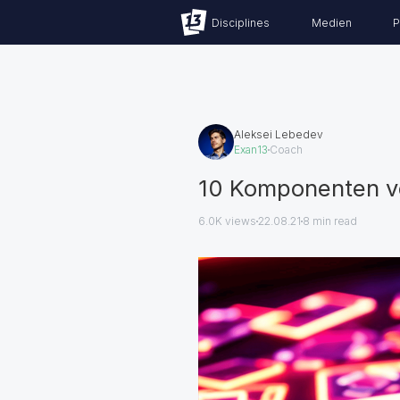
Disciplines
Medien
P
Aleksei Lebedev
Exan13
Coach
10 Komponenten vo
6.0K views
22.08.21
8
min read