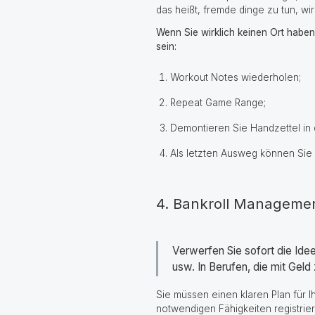
das heißt, fremde dinge zu tun, wi
Wenn Sie wirklich keinen Ort haben,
sein:
Workout Notes wiederholen;
Repeat Game Range;
Demontieren Sie Handzettel in 
Als letzten Ausweg können Sie 
4. Bankroll Manageme
Verwerfen Sie sofort die Id
usw. In Berufen, die mit Geld
Sie müssen einen klaren Plan für Ih
notwendigen Fähigkeiten registrie