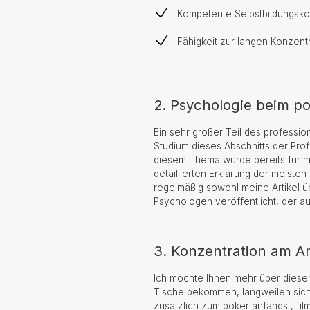
Kompetente Selbstbildungsk
Fähigkeit zur langen Konzentr
2. Psychologie beim p
Ein sehr großer Teil des professio
Studium dieses Abschnitts der Prof
diesem Thema wurde bereits für m
detaillierten Erklärung der meiste
regelmäßig sowohl meine Artikel ü
Psychologen veröffentlicht, der a
3. Konzentration am Ar
Ich möchte Ihnen mehr über diesen 
Tische bekommen, langweilen sich 
zusätzlich zum poker anfängst, fil