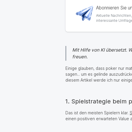
Abonnieren Sie u
Aktuelle Nachrichten
interessante Umfrag
Mit Hilfe von KI übersetzt. 
freuen.
Einige glauben, dass poker nur m
sagen... um es gelinde auszudrücken
diesem Artikel werde ich nur einig
1. Spielstrategie beim 
Das ist den meisten Spielern klar.
S
einen positiven erwarteten Value a