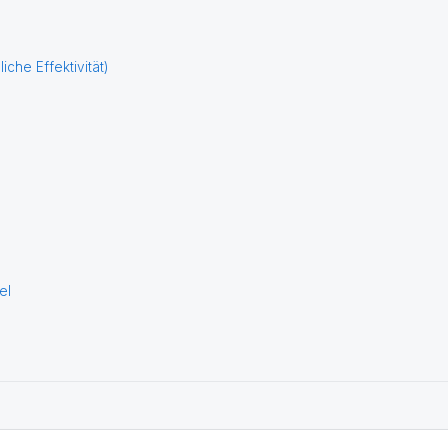
iche Effektivität)
el