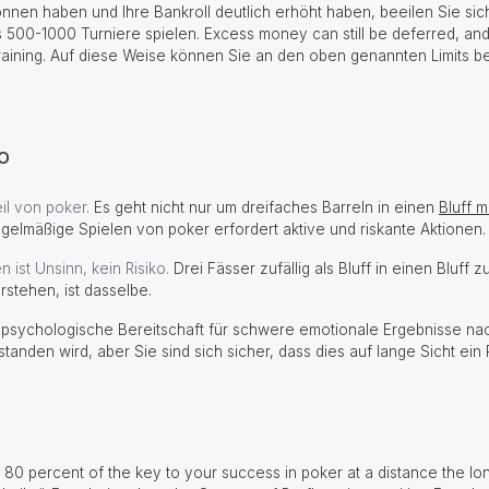
en haben und Ihre Bankroll deutlich erhöht haben, beeilen Sie sich 
 500-1000 Turniere spielen. Excess money can still be deferred, and i
 training. Auf diese Weise können Sie an den oben genannten Limits 
.
o
eil von poker.
Es geht nicht nur um dreifaches Barreln in einen
Bluff m
regelmäßige Spielen von poker erfordert aktive und riskante Aktionen. 
n ist Unsinn, kein Risiko.
Drei Fässer zufällig als Bluff in einen Bluf
rstehen, ist dasselbe.
psychologische Bereitschaft für schwere emotionale Ergebnisse nac
anden wird, aber Sie sind sich sicher, dass dies auf lange Sicht ein Pl
80 percent of the key to your success in poker at a distance the lo