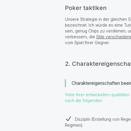
Poker taktiken
Unsere Strategie in der gleichen 
bezeichnet. Ich würde es eine Tuni
sein, genug Chips zu verdienen, u
verbessern, die
Stile verschieden
vom Spiel Ihrer Gegner.
2. Charaktereigenschaf
Charaktereigenschaften beein
Viele ihrer entwickelten qualität
nach die folgenden:
Disziplin (Erstellung von Reg
Regimes);