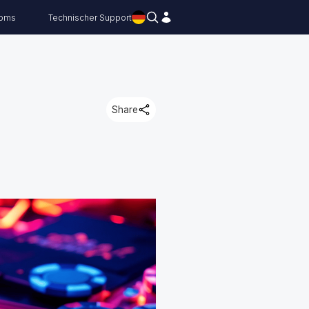
ooms
Technischer Support
Share