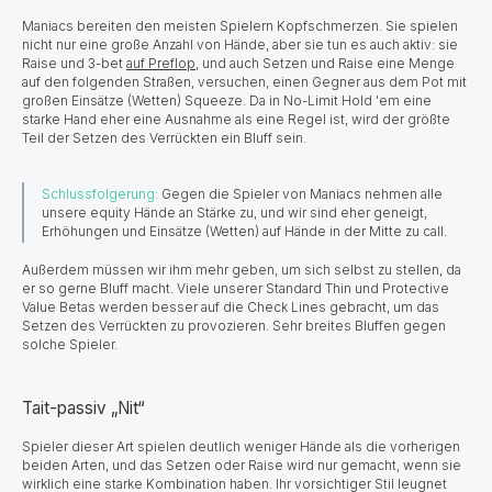
Maniacs bereiten den meisten Spielern Kopfschmerzen. Sie spielen
nicht nur eine große Anzahl von Hände, aber sie tun es auch aktiv: sie
Raise und 3-bet
auf Preflop
, und auch Setzen und Raise eine Menge
auf den folgenden Straßen, versuchen, einen Gegner aus dem Pot mit
großen Einsätze (Wetten) Squeeze. Da in No-Limit Hold 'em eine
starke Hand eher eine Ausnahme als eine Regel ist, wird der größte
Teil der Setzen des Verrückten ein Bluff sein.
Schlussfolgerung:
Gegen die Spieler von Maniacs nehmen alle
unsere equity Hände an Stärke zu, und wir sind eher geneigt,
Erhöhungen und Einsätze (Wetten) auf Hände in der Mitte zu call.
Außerdem müssen wir ihm mehr geben, um sich selbst zu stellen, da
er so gerne Bluff macht. Viele unserer Standard Thin und Protective
Value Betas werden besser auf die Check Lines gebracht, um das
Setzen des Verrückten zu provozieren. Sehr breites Bluffen gegen
solche Spieler.
Tait-passiv „Nit“
Spieler dieser Art spielen deutlich weniger Hände als die vorherigen
beiden Arten, und das Setzen oder Raise wird nur gemacht, wenn sie
wirklich eine starke Kombination haben. Ihr vorsichtiger Stil leugnet