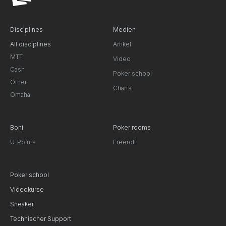
Disciplines
Medien
All disciplines
Artikel
MTT
Video
Cash
Poker school
Other
Charts
Omaha
Boni
Poker rooms
U-Points
Freeroll
Poker school
Videokurse
Sneaker
Technischer Support