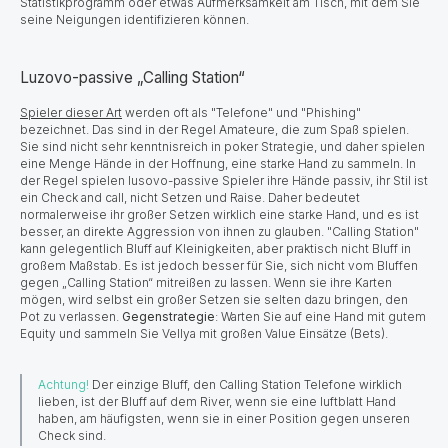
Statistikprogramm oder etwas Aufmerksamkeit am Tisch, mit dem Sie
seine Neigungen identifizieren können.
Luzovo-passive „Calling Station“
Spieler dieser Art
werden oft als "Telefone" und "Phishing"
bezeichnet. Das sind in der Regel Amateure, die zum Spaß spielen.
Sie sind nicht sehr kenntnisreich in poker Strategie, und daher spielen
eine Menge Hände in der Hoffnung, eine starke Hand zu sammeln. In
der Regel spielen lusovo-passive Spieler ihre Hände passiv, ihr Stil ist
ein Check and call, nicht Setzen und Raise. Daher bedeutet
normalerweise ihr großer Setzen wirklich eine starke Hand, und es ist
besser, an direkte Aggression von ihnen zu glauben. "Calling Station"
kann gelegentlich Bluff auf Kleinigkeiten, aber praktisch nicht Bluff in
großem Maßstab. Es ist jedoch besser für Sie, sich nicht vom Bluffen
gegen „Calling Station“ mitreißen zu lassen. Wenn sie ihre Karten
mögen, wird selbst ein großer Setzen sie selten dazu bringen, den
Pot zu verlassen.
Gegenstrategie
: Warten Sie auf eine Hand mit gutem
Equity und sammeln Sie Vellya mit großen Value Einsätze (Bets).
Achtung!
Der einzige Bluff, den Calling Station Telefone wirklich
lieben, ist der Bluff auf dem River, wenn sie eine luftblatt Hand
haben, am häufigsten, wenn sie in einer Position gegen unseren
Check sind.