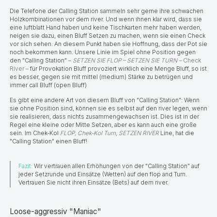
Die Telefone der Calling Station sammeln sehr gerne ihre schwachen
Holzkombinationen vor dem river. Und wenn ihnen klar wird, dass sie
eine luftblatt Hand haben und keine Tischkarten mehr haben werden,
neigen sie dazu, einen Bluff Setzen zu machen, wenn sie einen Check
vor sich sehen. An diesem Punkt haben sie Hoffnung, dass der Pot sie
noch bekommen kann. Unsere Linie im Spiel ohne Position gegen
den "Calling Station"
–
SETZEN SIE FLOP – SETZEN SIE TURN –
Check
River –
für Provokation Bluff provoziert wirklich eine Menge Bluff, so ist
es besser, gegen sie mit mittel (medium) Stärke zu betrügen und
immer call Bluff (open Bluff)
Es gibt eine andere Art von diesem Bluff von "Calling Station": Wenn
sie ohne Position sind, können sie es selbst auf den river legen, wenn
sie realisieren, dass nichts zusammengewachsen ist. Dies ist in der
Regel eine kleine oder Mitte Setzen, aber es kann auch eine große
sein. Im Chek-Kol
FLOP, Chek-Kol Turn, SETZEN RIVER
Line, hat die
"Calling Station" einen Bluff!
Fazit:
Wir vertrauen allen Erhöhungen von der "Calling Station" auf
jeder Setzrunde und Einsätze (Wetten) auf den flop and Turn.
Vertrauen Sie nicht ihren Einsätze (Bets) auf dem river.
Loose-aggressiv "Maniac"