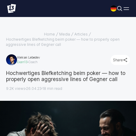
Home
Media
Articles
Hochwertiges Blefketching beim poker — how to properly open
aggressive lines of Gegner call
Aleksei Lebedev
Share
Exan13
Coach
Hochwertiges Blefketching beim poker — how to
properly open aggressive lines of Gegner call
9.2K views
26.04.23
18
min read