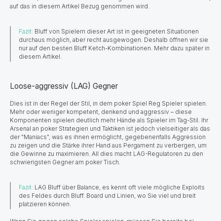
auf das in diesem Artikel Bezug genommen wird.
Fazit:
Bluff von Spielern dieser Art ist in geeigneten Situationen
durchaus möglich, aber recht ausgewogen. Deshalb öffnen wir sie
nur auf den besten Bluff Ketch-Kombinationen. Mehr dazu später in
diesem Artikel.
Loose-aggressiv (LAG) Gegner
Dies ist in der Regel der Stil, in dem poker Spiel Reg Spieler spielen.
Mehr oder weniger kompetent, denkend und aggressiv – diese
Komponenten spielen deutlich mehr Hände als Spieler im Tag-Stil. Ihr
Arsenal an poker Strategien und Taktiken ist jedoch vielseitiger als das
der "Maniacs", was es ihnen ermöglicht, gegebenenfalls Aggression
zu zeigen und die Stärke ihrer Hand aus Pergament zu verbergen, um
die Gewinne zu maximieren. All dies macht LAG-Regulatoren zu den
schwierigsten Gegner am poker Tisch.
Fazit:
LAG Bluff über Balance, es kennt oft viele mögliche Exploits
des Feldes durch Bluff. Board und Linien, wo Sie viel und breit
platzieren können.