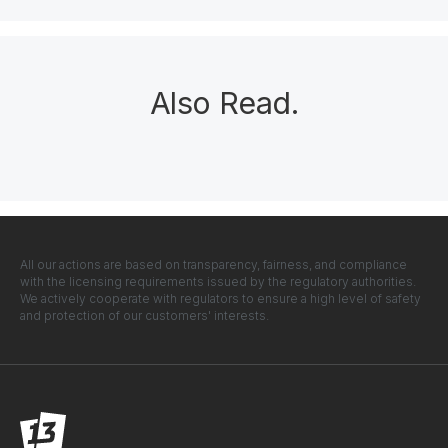
Also Read
.
All our actions are based on transparency, fairness, and compliance
with the licensing requirements issued by the regulatory authorities.
We actively cooperate with regulators to ensure a high level of safety
and protection of our customers' interests.