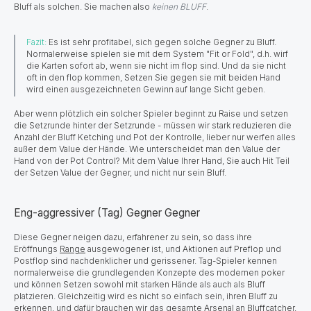
Bluff als solchen. Sie machen also
keinen BLUFF
.
Fazit:
Es ist sehr profitabel, sich gegen solche Gegner zu Bluff.
Normalerweise spielen sie mit dem System "Fit or Fold", d.h. wirf
die Karten sofort ab, wenn sie nicht im flop sind. Und da sie nicht
oft in den flop kommen, Setzen Sie gegen sie mit beiden Hand
wird einen ausgezeichneten Gewinn auf lange Sicht geben.
Aber wenn plötzlich ein solcher Spieler beginnt zu Raise und setzen
die Setzrunde hinter der Setzrunde - müssen wir stark reduzieren die
Anzahl der Bluff Ketching und Pot der Kontrolle, lieber nur werfen alles
außer dem Value der Hände. Wie unterscheidet man den Value der
Hand von der Pot Control? Mit dem Value Ihrer Hand, Sie auch Hit Teil
der Setzen Value der Gegner, und nicht nur sein Bluff.
Eng-aggressiver (Tag) Gegner Gegner
Diese Gegner neigen dazu, erfahrener zu sein, so dass ihre
Eröffnungs
Range
ausgewogener ist, und Aktionen auf Preflop und
Postflop sind nachdenklicher und gerissener. Tag-Spieler kennen
normalerweise die grundlegenden Konzepte des modernen poker
und können Setzen sowohl mit starken Hände als auch als Bluff
platzieren. Gleichzeitig wird es nicht so einfach sein, ihren Bluff zu
erkennen, und dafür brauchen wir das gesamte Arsenal an Bluffcatcher,