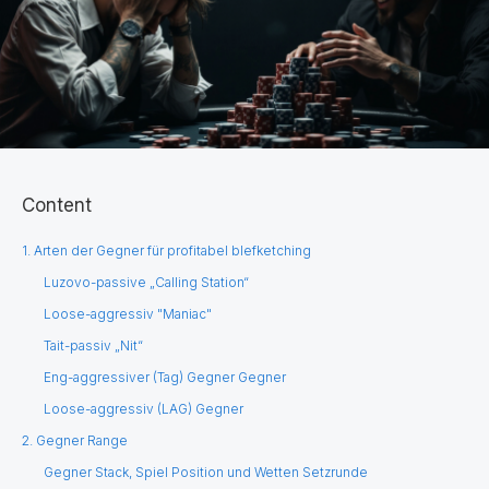
Content
1. Arten der Gegner für profitabel blefketching
Luzovo-passive „Calling Station“
Loose-aggressiv "Maniac"
Tait-passiv „Nit“
Eng-aggressiver (Tag) Gegner Gegner
Loose-aggressiv (LAG) Gegner
2. Gegner Range
Gegner Stack, Spiel Position und Wetten Setzrunde