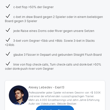
c-bet flop >50% der Gegner
c-bet im draw Board gegen 2 Spieler oder in einem beliebigen
Board gegen 3 Spieler
jede Raise eines Dorns oder River gegen unsere Setzen
3-bet vom Gegner <5bb und >8bb. Sowie 3-bet in Stacks
<24bb.
glaube 3 Fässer in Gepaart und gebunden Straight Flush Board
linie von flop check-calls, Turn check-calls und donk-bet >50%
oder donk-push river vom Gegner
Alexey Lebedev - Exan13
Professioneller poker Spieler mit einem Gewinn von >$ 500K
und einer der erfahrensten russischsprachigen Trainer.
Mehr als 4.000 Einzeltrainings und zehn Jahre Erfahrung.
Autor von Videokursen. Website-Besitzer.