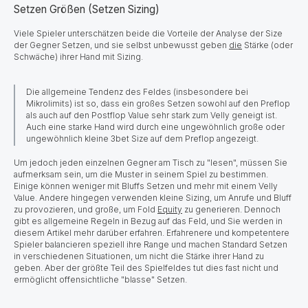
Setzen Größen (Setzen Sizing)
Viele Spieler unterschätzen beide die Vorteile der Analyse der Size
der Gegner Setzen, und sie selbst unbewusst geben
die
Stärke (oder
Schwäche) ihrer Hand mit Sizing.
Die allgemeine Tendenz des Feldes (insbesondere bei
Mikrolimits) ist so, dass ein großes Setzen sowohl auf den Preflop
als auch auf den Postflop Value sehr stark zum Velly geneigt ist.
Auch eine starke Hand wird durch eine ungewöhnlich große oder
ungewöhnlich kleine 3bet Size auf dem Preflop angezeigt.
Um jedoch jeden einzelnen Gegner am Tisch zu "lesen", müssen Sie
aufmerksam sein, um die Muster in seinem Spiel zu bestimmen.
Einige können weniger mit Bluffs Setzen und mehr mit einem Velly
Value. Andere hingegen verwenden kleine Sizing, um Anrufe und Bluff
zu provozieren, und große, um Fold
Equity
zu generieren. Dennoch
gibt es allgemeine Regeln in Bezug auf das Feld, und Sie werden in
diesem Artikel mehr darüber erfahren. Erfahrenere und kompetentere
Spieler balancieren speziell ihre Range und machen Standard Setzen
in verschiedenen Situationen, um nicht die Stärke ihrer Hand zu
geben. Aber der größte Teil des Spielfeldes tut dies fast nicht und
ermöglicht offensichtliche "blasse" Setzen.