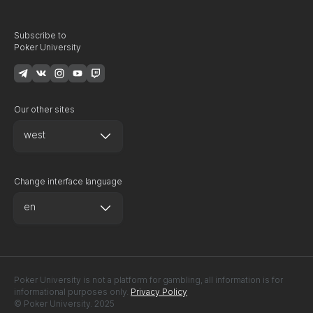
Subscribe to
Poker University
Our other sites
west
Change interface language
en
Poker University is not a platform for gambling, all information is for
informational purposes only.
Privacy Policy
© Poker University. 2025