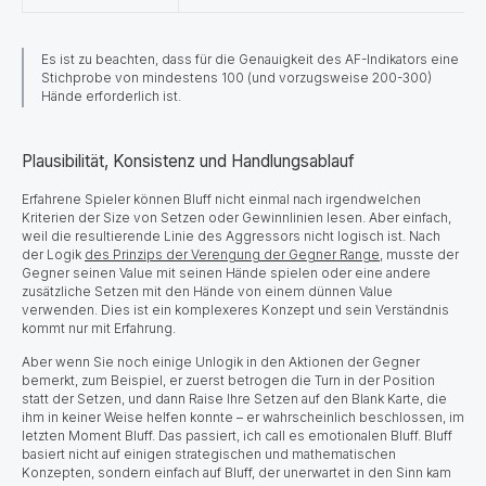
Es ist zu beachten, dass für die Genauigkeit des AF-Indikators eine
Stichprobe von mindestens 100 (und vorzugsweise 200-300)
Hände erforderlich ist.
Plausibilität, Konsistenz und Handlungsablauf
Erfahrene Spieler können Bluff nicht einmal nach irgendwelchen
Kriterien der Size von Setzen oder Gewinnlinien lesen. Aber einfach,
weil die resultierende Linie des Aggressors nicht logisch ist. Nach
der Logik
des Prinzips der Verengung der Gegner Range
, musste der
Gegner seinen Value mit seinen Hände spielen oder eine andere
zusätzliche Setzen mit den Hände von einem dünnen Value
verwenden. Dies ist ein komplexeres Konzept und sein Verständnis
kommt nur mit Erfahrung.
Aber wenn Sie noch einige Unlogik in den Aktionen der Gegner
bemerkt, zum Beispiel, er zuerst betrogen die Turn in der Position
statt der Setzen, und dann Raise Ihre Setzen auf den Blank Karte, die
ihm in keiner Weise helfen konnte – er wahrscheinlich beschlossen, im
letzten Moment Bluff. Das passiert, ich call es emotionalen Bluff. Bluff
basiert nicht auf einigen strategischen und mathematischen
Konzepten, sondern einfach auf Bluff, der unerwartet in den Sinn kam