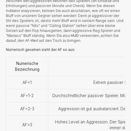
zwischen den aggressiven Aktionen des Spielers (dh Einsätze und
Erhöhungen) und passiven (Anrufe und Check). Wenn Sie diesen
Indikator analysieren, können Sie auch abschätzen, wie oft wir einen
Bluff von unserem Gegner sehen werden: Denn je aggressiver der
Stil des Spielers ist, desto mehr Bluff wird in seinem Range sein. Und
wenn passive "Nits" und "Calling Station" selten über eine kleine
Setzen auf den flop hinausgehen, dann aggressive Reg Spieler und
"Maniacs" Bluff ständig. Wenn Sie also
HUD
verwenden, achten Sie
darauf, den AF-Wert auf den Tisch zu bringen.
Numerisch gesehen sieht der AF so aus:
Numerische
Bezeichnung
AF<1
Extrem passiver Spie
AF=1-2
Durchschnittlicher passiver Spieler. Mögl
AF=2-3
Aggression ist gut ausbalanciert. Der 
Hohes Level an Aggression. Der Spieler 
AF>3
immer dort