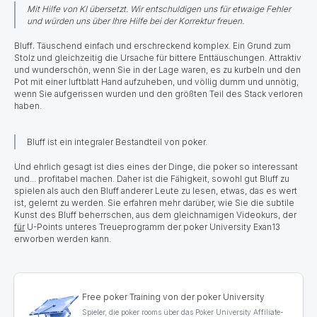
Mit Hilfe von KI übersetzt. Wir entschuldigen uns für etwaige Fehler
und würden uns über Ihre Hilfe bei der Korrektur freuen.
Bluff
.
Täuschend einfach und erschreckend komplex. Ein Grund zum
Stolz und gleichzeitig die Ursache für bittere Enttäuschungen. Attraktiv
und wunderschön, wenn Sie in der Lage waren, es zu kurbeln und den
Pot mit einer luftblatt Hand aufzuheben, und völlig dumm und unnötig,
wenn Sie aufgerissen wurden und den größten Teil des Stack verloren
haben.
Bluff ist ein integraler Bestandteil von poker.
Und ehrlich gesagt ist dies eines der Dinge, die poker so interessant
und... profitabel machen. Daher ist die Fähigkeit, sowohl gut Bluff zu
spielen als auch den Bluff anderer Leute zu lesen, etwas, das es wert
ist, gelernt zu werden. Sie erfahren mehr darüber, wie Sie die subtile
Kunst des Bluff beherrschen, aus dem gleichnamigen Videokurs, der
für
U-Points unteres Treueprogramm der poker University Exan13
erworben werden kann.
Free poker Training von der poker University
Spieler, die poker rooms über das Poker University Affiliate-