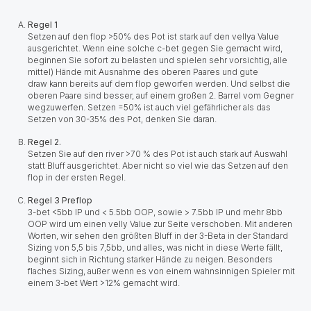
Regel 1
Setzen auf den flop >50% des Pot ist stark auf den vellya Value
ausgerichtet. Wenn eine solche c-bet gegen Sie gemacht wird,
beginnen Sie sofort zu belasten und spielen sehr vorsichtig, alle
mittel) Hände mit Ausnahme des oberen Paares und gute
draw kann bereits auf dem flop geworfen werden. Und selbst die
oberen Paare sind besser, auf einem großen 2. Barrel vom Gegner
wegzuwerfen. Setzen =50% ist auch viel gefährlicher als das
Setzen von 30-35% des Pot, denken Sie daran.
Regel 2.
Setzen Sie auf den river >70 % des Pot ist auch stark auf Auswahl
statt Bluff ausgerichtet. Aber nicht so viel wie das Setzen auf den
flop in der ersten Regel.
Regel 3 Preflop
3-bet <5bb IP und < 5.5bb OOP, sowie > 7.5bb IP und mehr 8bb
OOP wird um einen velly Value zur Seite verschoben. Mit anderen
Worten, wir sehen den größten Bluff in der 3-Beta in der Standard
Sizing von 5,5 bis 7,5bb, und alles, was nicht in diese Werte fällt,
beginnt sich in Richtung starker Hände zu neigen. Besonders
flaches Sizing, außer wenn es von einem wahnsinnigen Spieler mit
einem 3-bet Wert >12% gemacht wird.