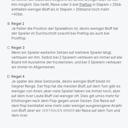
ihm möglich. Das heißt, Raise oder 3-bet
Preflop
in Stapeln < 25bb
enthalten weniger Bluff als in Stapeln > 25bband noch mehr
>40bb.
Regel 2
Je früher die Position der Spielaktion ist, desto weniger Bluff hat
der Spieler im Durchschnitt sowohl bei Preflop als auch bei
Postflop.
Regel 3
Wenn ein Spieler weiterhin Setzen auf mehrere Spieler tätigt,
vertrauen wir ihm. Selbst bei 2 Spielern vertrauen wir immer auf alle
Board mit Ausnahme der trockensten, und bei 3 Spielern vertrauen
wir immer im Allgemeinen.
Regel 4
Je später die draw Setzrunde, desto weniger Bluff bleibt im
Gegner Range. Der flop hat die meisten Bluff, auf dem Turn gibt es
weniger von ihnen, aber viele Spieler haben sie immer noch, aber
auf dem river Leute Bluff viel weniger oft. Dies gilt umso mehr für
Erhöhungen nach dem Flop gegen unser Setzen. Die Raise auf
dem flop beinhaltet eine mehr oder weniger ausgewogene Anzahl
von Bluff, aber wir
VERTRAUEN IMMER
der Raise auf dem Turn und
dem river.