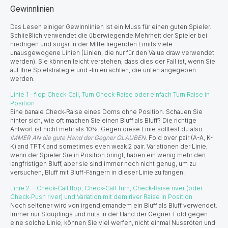
Gewinnlinien
Das Lesen einiger Gewinnlinien ist ein Muss für einen guten Spieler.
Schließlich verwendet die überwiegende Mehrheit der Spieler bei
niedrigen und sogar in der Mitte liegenden Limits viele
unausgewogene Linien (Linien, die nur für den Value draw verwendet
werden). Sie können leicht verstehen, dass dies der Fall ist, wenn Sie
auf Ihre Spielstrategie und -linien achten, die unten angegeben
werden.
Linie 1 - flop Check-Call, Turn Check-Raise oder einfach Turn Raise in
Position
Eine banale Check-Raise eines Dorns ohne Position. Schauen Sie
hinter sich, wie oft machen Sie einen Bluff als Bluff? Die richtige
Antwort ist nicht mehr als 10%. Gegen diese Linie solltest du also
IMMER AN die gute Hand der Gegner GLAUBEN
. Fold over pair (A-A, K-
K) and TPTK and sometimes even weak 2 pair. Variationen der Linie,
wenn der Spieler Sie in Position bringt, haben ein wenig mehr den
langfristigen Bluff, aber sie sind immer noch nicht genug, um zu
versuchen, Bluff mit Bluff-Fängern in dieser Linie zu fangen.
Linie 2 - Check-Call flop, Check-Call Turn, Check-Raise river (oder
Check-Push river) und Variation mit dem river Raise in Position.
Noch seltener wird von irgendjemandem ein Bluff als Bluff verwendet.
Immer nur Slouplings und nuts in der Hand der Gegner. Fold gegen
eine solche Linie, können Sie viel werfen, nicht einmal Nussröten und