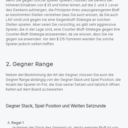
Wenn Sie gegen solche Spieler spielen, müssen Sie bereits bei
höheren Einsätzen von $ 33 und höher lernen, auf die 2. und 3. Level
des Denkens aufsteigen, die Prinzipien ihres unausgewogenen Bluff
an bestimmten Stellen verstehen (was Sie auch wissen, da Sie auch
LAG sind) und gegen sie eine Gegenbluff-Strategie an solchen
Stellen spielen. Aber seien Sie vorsichtig, es gibt sehr aggressive
Spieler, die in der Lage sind, eine Counter-Bluff-Strategie gegen Ihre
Counter-Bluff-Strategie anzuwenden, da sie wissen, dass Sie sie
gegen sie anwenden. Vor den $ 215-Turnieren werden
Sie solche
Spieler jedoch selten treffen.
2. Gegner Range
Neben der Bestimmung der Art der Gegner, müssen Sie auch die
Gegner Range abhängig von der Gegner Stack und Spiel Position, die
Anzahl der Spieler im Pot, die Size seiner Setzen und natürlich öffnen
Karten auf dem Board zu bewerten.
Gegner Stack, Spiel Position und Wetten Setzrunde
Regel 1
Je kleiner der Stack des Gegners ist, desto weniger Bluff ist von