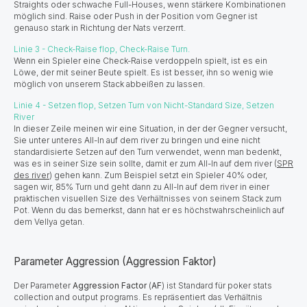
Straights oder schwache Full-Houses, wenn stärkere Kombinationen
möglich sind. Raise oder Push in der Position vom Gegner ist
genauso stark in Richtung der Nats verzerrt.
Linie 3 - Check-Raise flop, Check-Raise Turn.
Wenn ein Spieler eine Check-Raise verdoppeln spielt, ist es ein
Löwe, der mit seiner Beute spielt. Es ist besser, ihn so wenig wie
möglich von unserem Stack abbeißen zu lassen.
Linie 4 - Setzen flop, Setzen Turn von Nicht-Standard Size, Setzen
River
In dieser Zeile meinen wir eine Situation, in der der Gegner versucht,
Sie unter unteres All-In auf dem river zu bringen und eine nicht
standardisierte Setzen auf den Turn verwendet, wenn man bedenkt,
was es in seiner Size sein sollte, damit er zum All-In auf dem river (
SPR
des river
) gehen kann. Zum Beispiel setzt ein Spieler 40% oder,
sagen wir, 85% Turn und geht dann zu All-In auf dem river in einer
praktischen visuellen Size des Verhältnisses von seinem Stack zum
Pot. Wenn du das bemerkst, dann hat er es höchstwahrscheinlich auf
dem Vellya getan. ​​​
Parameter Aggression (Aggression Faktor)
Der Parameter
Aggression Factor
(
AF
) ist Standard für poker stats
collection and output programs. Es repräsentiert das Verhältnis