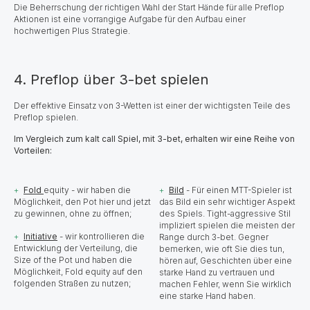
Die Beherrschung der richtigen Wahl der Start Hände für alle Preflop
Aktionen ist eine vorrangige Aufgabe für den Aufbau einer
hochwertigen Plus Strategie.
4. Preflop über 3-bet spielen
Der effektive Einsatz von 3-Wetten ist einer der wichtigsten Teile des
Preflop spielen.
Im Vergleich zum kalt call Spiel, mit 3-bet, erhalten wir eine Reihe von
Vorteilen:
Fold
equity -
wir haben die
Bild
-
Für einen MTT-Spieler ist
Möglichkeit, den Pot hier und jetzt
das Bild ein sehr wichtiger Aspekt
zu gewinnen, ohne zu öffnen;
des Spiels. Tight-aggressive Stil
impliziert spielen die meisten der
Initiative
-
wir kontrollieren die
Range durch 3-bet. Gegner
Entwicklung der Verteilung, die
bemerken, wie oft Sie dies tun,
Size of the Pot und haben die
hören auf, Geschichten über eine
Möglichkeit, Fold equity auf den
starke Hand zu vertrauen und
folgenden Straßen zu nutzen;
machen Fehler, wenn Sie wirklich
eine starke Hand haben.