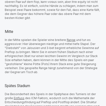
oberen Paar auf dem flop, kann voraus sein, aber ihre equity ist nicht
nachhaltig. Es ist einfach, solche Hände zu schlagen, indem man zum
Beispiel zwei Paare bekommt, sowie für den Fall, dass eine Karte fällt,
die dem Gegner das höhere Paar oder das obere Paar mit dem
besten Kicker gibt.
Mitte
In der Mitte spielen die Spieler eine breitere
Range
und tun es
aggressiver. Hier überwiegen niedrige und mittel tiefe Stapel. Der
"Diebstahl" von Jalousien und 3-bet beginnt erhebliche Gewinne auf
Preflop zu bringen. Wenn Sie in einem frühen Stadium nach einer
erfolgreichen 3bet nur einen leichten Gewinn im Vergleich zur Stack
Size erhalten haben, dann können in der Mitte des Spiels ein paar
"gestohlene" kleine Pötte (Pots) Ihrem Stack eine gute Steigerung
verleihen. Die gespielte Range hängt zunehmend von der Strategie
der Gegner am Tisch ab.
​​​​​Spätes Stadium
Die Besonderheit des Spiels in der Spätphase des Turniers ist der
große
Einfluss
des ICM-Faktors, wodurch sich die Mathematik der
Entscheidungsfindung auf Preflop und Postflop ändert. Die Struktur