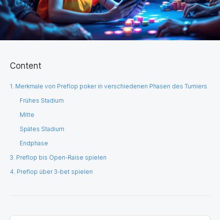
Content
1. Merkmale von Preflop poker in verschiedenen Phasen des Turniers
Frühes Stadium
Mitte
​​​​​Spätes Stadium
Endphase
3. Preflop bis Open-Raise spielen
4. Preflop über 3-bet spielen