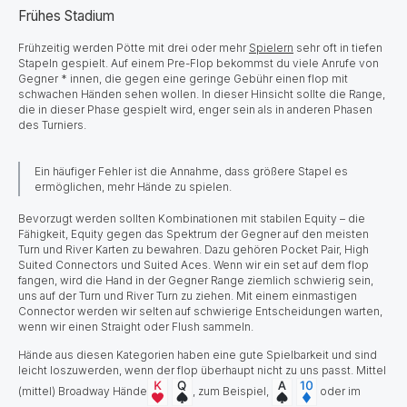
Frühes Stadium
Frühzeitig werden Pötte mit drei oder mehr
Spielern
sehr oft in tiefen
Stapeln gespielt. Auf einem Pre-Flop bekommst du viele Anrufe von
Gegner * innen, die gegen eine geringe Gebühr einen flop mit
schwachen Händen sehen wollen. In dieser Hinsicht sollte die Range,
die in dieser Phase gespielt wird, enger sein als in anderen Phasen
des Turniers.
Ein häufiger Fehler ist die Annahme, dass größere Stapel es
ermöglichen, mehr Hände zu spielen.
Bevorzugt werden sollten Kombinationen mit stabilen Equity
–
die
Fähigkeit, Equity gegen das Spektrum der Gegner auf den meisten
Turn und River Karten zu bewahren. Dazu gehören Pocket Pair, High
Suited Connectors und Suited Aces. Wenn wir ein set auf dem flop
fangen, wird die Hand in der Gegner Range ziemlich schwierig sein,
uns auf der Turn und River Turn zu ziehen. Mit einem einmastigen
Connector werden wir selten auf schwierige Entscheidungen warten,
wenn wir einen Straight oder Flush sammeln.
Hände aus diesen Kategorien haben eine gute Spielbarkeit und sind
leicht loszuwerden, wenn der flop überhaupt nicht zu uns passt. Mittel
(mittel) Broadway Hände
, zum Beispiel,
oder im