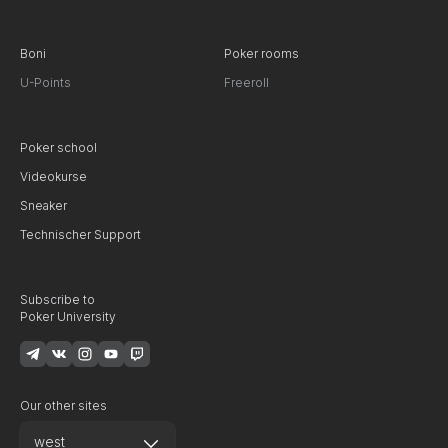
Boni
Poker rooms
U-Points
Freeroll
Poker school
Videokurse
Sneaker
Technischer Support
Subscribe to
Poker University
Our other sites
west