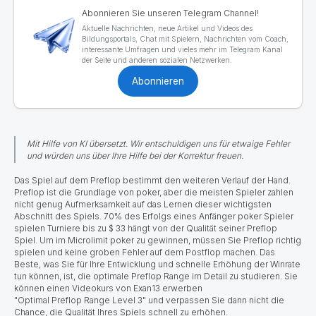
Abonnieren Sie unseren Telegram Channel!
Aktuelle Nachrichten, neue Artikel und Videos des
Bildungsportals, Chat mit Spielern, Nachrichten vom Coach,
interessante Umfragen und vieles mehr im Telegram Kanal
der Seite und anderen sozialen Netzwerken.
Abonnieren
Mit Hilfe von KI übersetzt. Wir entschuldigen uns für etwaige Fehler
und würden uns über Ihre Hilfe bei der Korrektur freuen.
Das Spiel auf dem Preflop bestimmt den weiteren Verlauf der Hand.
Preflop
ist die Grundlage von poker, aber die meisten Spieler zahlen
nicht genug Aufmerksamkeit auf das Lernen dieser wichtigsten
Abschnitt des Spiels. 70% des Erfolgs eines Anfänger poker Spieler
spielen Turniere bis zu $ 33 hängt von der Qualität seiner Preflop
Spiel. Um im Microlimit poker zu gewinnen, müssen Sie Preflop richtig
spielen und keine groben Fehler auf dem Postflop machen. Das
Beste, was Sie für Ihre Entwicklung und schnelle Erhöhung der Winrate
tun können, ist, die optimale Preflop Range im Detail zu studieren. Sie
können einen Videokurs von Exan13 erwerben
"Optimal Preflop Range Level 3" und verpassen Sie dann nicht die
Chance, die Qualität Ihres Spiels schnell zu erhöhen.