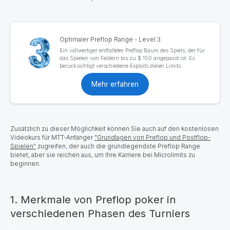
Optimaler Preflop Range - Level 3
Ein vollwertiger entfalteter Preflop Baum des Spiels, der für
das Spielen von Feldern bis zu $ 150 angepasst ist. Es
berücksichtigt verschiedene Exploits dieser Limits.
Mehr erfahren
Zusätzlich zu dieser Möglichkeit können Sie auch auf den kostenlosen
Videokurs für MTT-Anfänger
"Grundlagen von Preflop und Postflop-
Spielen"
zugreifen
,
der auch die grundlegendste Preflop Range
bietet, aber sie reichen aus, um Ihre Karriere bei Microlimits zu
beginnen.
1. Merkmale von Preflop poker in
verschiedenen Phasen des Turniers