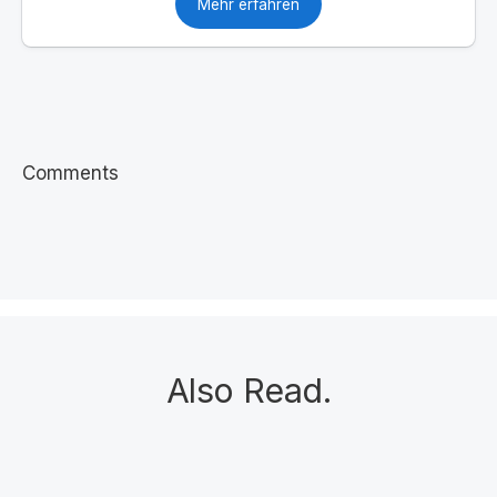
Mehr erfahren
Comments
Also Read
.